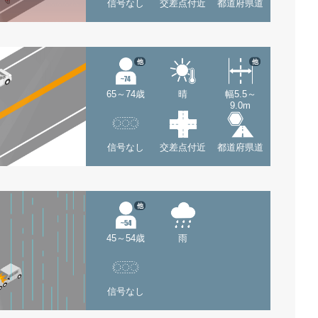
信号なし
交差点付近
都道府県道
他
他
65～74歳
晴
幅5.5～
9.0m
信号なし
交差点付近
都道府県道
他
45～54歳
雨
信号なし