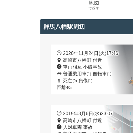
地図
で探す
群馬八幡駅周辺
2020年11月24日(火)17:46
高崎市八幡町 付近
車両相互 小破事故
普通乗用車
自転車
(1)
(1)
死亡
負傷
(0)
(1)
距離
40m
2019年3月6日(水)23:07
高崎市八幡町 付近
人対車両 事故