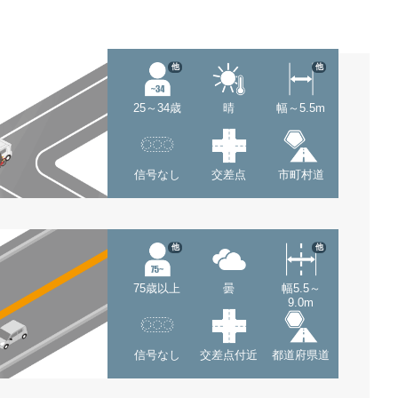
他
他
25～34歳
晴
幅～5.5m
信号なし
交差点
市町村道
他
他
75歳以上
曇
幅5.5～
9.0m
信号なし
交差点付近
都道府県道