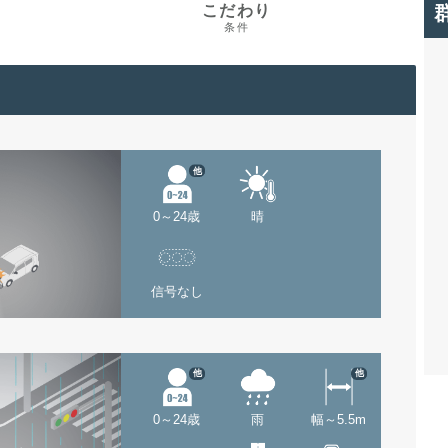
こだわり
条件
他
0～24歳
晴
信号なし
他
他
0～24歳
雨
幅～5.5m