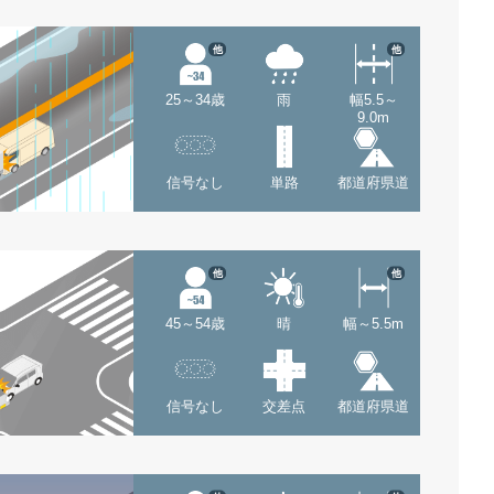
他
他
25～34歳
雨
幅5.5～
9.0m
信号なし
単路
都道府県道
他
他
45～54歳
晴
幅～5.5m
信号なし
交差点
都道府県道