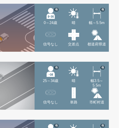
他
他
0～24歳
晴
幅～5.5m
信号なし
交差点
都道府県道
他
他
25～34歳
晴
幅3.5～
5.5m
信号なし
単路
市町村道
他
他