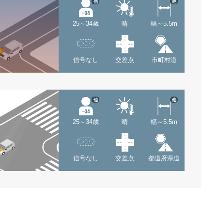
他
他
25～34歳
晴
幅～5.5m
信号なし
交差点
市町村道
他
他
25～34歳
晴
幅～5.5m
信号なし
交差点
都道府県道