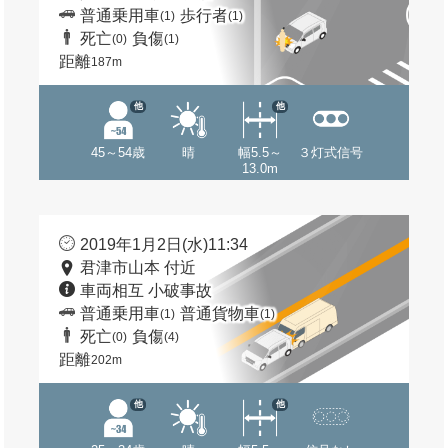
普通乗用車
歩行者
(1)
(1)
死亡
負傷
(0)
(1)
距離
187m
他
他
45～54歳
晴
幅5.5～
３灯式信号
13.0m
2019年1月2日(水)11:34
君津市山本 付近
車両相互 小破事故
普通乗用車
普通貨物車
(1)
(1)
死亡
負傷
(0)
(4)
距離
202m
他
他