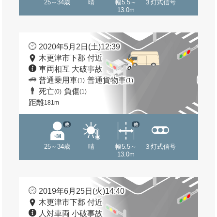
25～34歳
晴
幅5.5～
３灯式信号
13.0m
2020年5月2日(土)12:39
木更津市下郡 付近
車両相互 大破事故
普通乗用車
普通貨物車
(1)
(1)
死亡
負傷
(0)
(1)
距離
181m
他
他
25～34歳
晴
幅5.5～
３灯式信号
13.0m
2019年6月25日(火)14:40
木更津市下郡 付近
人対車両 小破事故