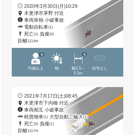
2020年3月30日(月)10:29
木更津市茅野 付近
車両単独 小破事故
電動自転車
(1)
死亡
負傷
(1)
(0)
距離
1114m
他
他
75歳以上
晴
幅3.5～
信号なし
5.5m
2021年7月17日(土)08:45
木更津市下内橋 付近
車両相互 小破事故
軽貨物車
大型自動二輪大
(1)
(1)
死亡
負傷
(0)
(1)
距離
1117m