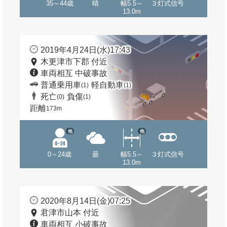
35～44歳
晴
幅5.5～
３灯式信号
13.0m
2019年4月24日(水)17:43
木更津市下郡 付近
車両相互 中破事故
普通乗用車
軽自動車
(1)
(1)
死亡
負傷
(0)
(1)
距離
173m
他
他
0～24歳
曇
幅5.5～
３灯式信号
13.0m
2020年8月14日(金)07:25
君津市山本 付近
車両相互 小破事故