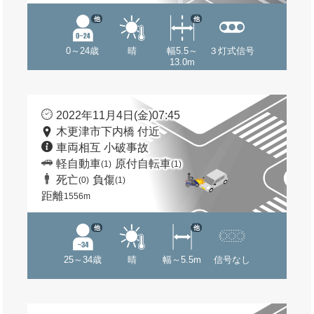
他
他
0～24歳
晴
幅5.5～
３灯式信号
13.0m
2022年11月4日(金)07:45
木更津市下内橋 付近
車両相互 小破事故
軽自動車
原付自転車
(1)
(1)
死亡
負傷
(0)
(1)
距離
1556m
他
他
25～34歳
晴
幅～5.5m
信号なし