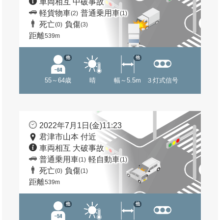
車両相互 中破事故
軽貨物車
普通乗用車
(2)
(1)
死亡
負傷
(0)
(3)
距離
539m
他
他
55～64歳
晴
幅～5.5m
３灯式信号
2022年7月1日(金)11:23
君津市山本 付近
車両相互 大破事故
普通乗用車
軽自動車
(1)
(1)
死亡
負傷
(0)
(1)
距離
539m
他
他