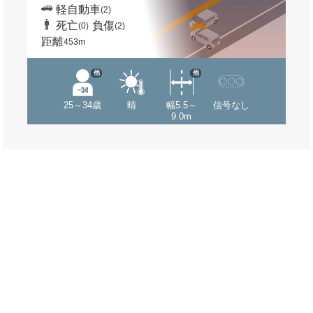
軽自動車
(2)
死亡
負傷
(0)
(2)
距離
453m
他
他
25～34歳
晴
幅5.5～
信号なし
9.0m