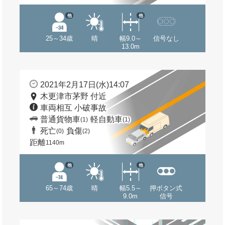
他
他
25～34歳
晴
幅9.0～
信号なし
13.0m
2021年2月17日(水)14:07
木更津市茅野 付近
車両相互 小破事故
普通貨物車
軽自動車
(1)
(1)
死亡
負傷
(0)
(2)
距離
1140m
他
他
65～74歳
晴
幅5.5～
押ボタン式
9.0m
信号