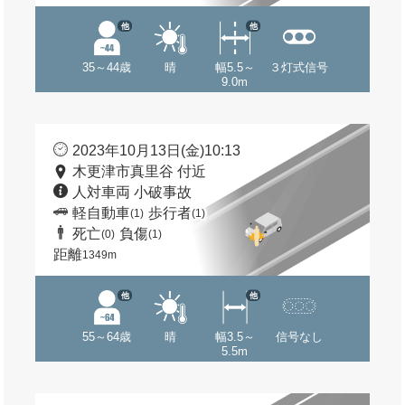
他
他
35～44歳
晴
幅5.5～
３灯式信号
9.0m
2023年10月13日(金)10:13
木更津市真里谷 付近
人対車両 小破事故
軽自動車
歩行者
(1)
(1)
死亡
負傷
(0)
(1)
距離
1349m
他
他
55～64歳
晴
幅3.5～
信号なし
5.5m