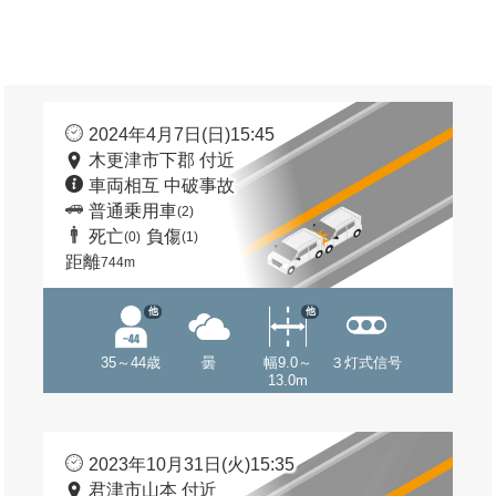
2024年4月7日(日)15:45
木更津市下郡 付近
車両相互 中破事故
普通乗用車
(2)
死亡
負傷
(0)
(1)
距離
744m
他
他
35～44歳
曇
幅9.0～
３灯式信号
13.0m
2023年10月31日(火)15:35
君津市山本 付近