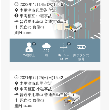
2022年4月14日(木)13:46
木更津市真里谷 付近
車両相互 中破事故
普通乗用車
普通貨物車
(1)
(1)
死亡
負傷
(0)
(1)
距離
1149m
他
他
75歳以上
雨
幅5.5～
押ボタン式
13.0m
信号
2021年7月25日(日)15:42
木更津市真里 付近
車両相互 小破事故
普通乗用車
普通自動二輪小
(1)
(1)
死亡
負傷
(0)
(1)
距離
1324m