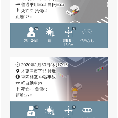
普通乗用車
自転車
(1)
(1)
死亡
負傷
(0)
(1)
距離
175m
他
他
25～34歳
晴
幅5.5～
信号なし
13.0m
2020年1月30日(木)17:15
木更津市下郡 付近
車両相互 中破事故
軽自動車
(2)
死亡
負傷
(0)
(1)
距離
179m
他
他