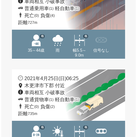
車両相互 小破事故
普通乗用車
軽自動車
(1)
(1)
死亡
負傷
(0)
(4)
距離
727m
他
他
35～44歳
雨
幅5.5～
信号なし
9.0m
2021年4月25日(日)06:25
木更津市下郡 付近
車両相互 小破事故
普通貨物車
軽自動車
(1)
(1)
死亡
負傷
(0)
(2)
距離
735m
他
他