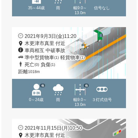
35～44歳
雨
幅9.0～
信号なし
13.0m
2021年9月3日(金)11:20
木更津市真里 付近
車両相互 中破事故
準中型貨物車
軽貨物車
(1)
(1)
死亡
負傷
(0)
(1)
距離
1018m
他
他
0～24歳
雨
幅9.0～
３灯式信号
13.0m
2021年11月15日(月)10:50
木更津市真里 付近