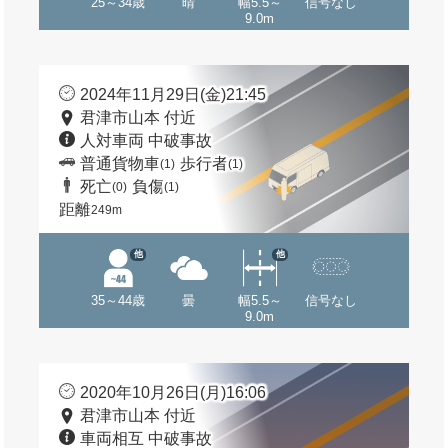
25～34歳
晴
幅5.5～
信号なし
9.0m
2024年11月29日(金)21:45
君津市山本 付近
人対車両 中破事故
普通貨物車
歩行者
(1)
(1)
死亡
負傷
(0)
(1)
距離
249m
他
他
35～44歳
曇
幅5.5～
信号なし
9.0m
2020年10月26日(月)16:06
君津市山本 付近
車両相互 中破事故