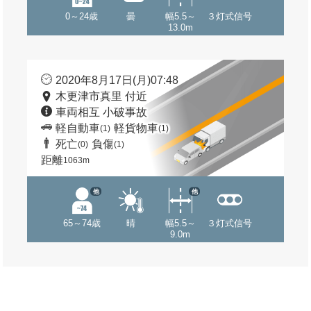
0～24歳
曇
幅5.5～
３灯式信号
13.0m
2020年8月17日(月)07:48
木更津市真里 付近
車両相互 小破事故
軽自動車
軽貨物車
(1)
(1)
死亡
負傷
(0)
(1)
距離
1063m
他
他
65～74歳
晴
幅5.5～
３灯式信号
9.0m