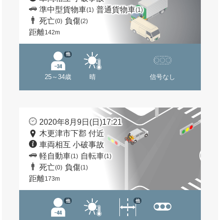
準中型貨物車
普通貨物車
(1)
(1)
死亡
負傷
(0)
(2)
距離
142m
他
25～34歳
晴
信号なし
2020年8月9日(日)17:21
木更津市下郡 付近
車両相互 小破事故
軽自動車
自転車
(1)
(1)
死亡
負傷
(0)
(1)
距離
173m
他
他