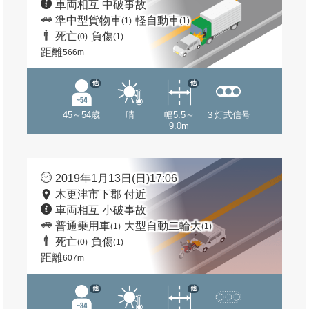
車両相互 中破事故
準中型貨物車
軽自動車
(1)
(1)
死亡
負傷
(0)
(1)
距離
566m
他
他
45～54歳
晴
幅5.5～
３灯式信号
9.0m
2019年1月13日(日)17:06
木更津市下郡 付近
車両相互 小破事故
普通乗用車
大型自動二輪大
(1)
(1)
死亡
負傷
(0)
(1)
距離
607m
他
他