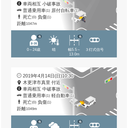
車両相互 小破事故
普通乗用車
原付自転車
(1)
(1)
死亡
負傷
(0)
(1)
距離
1047m
他
他
0～24歳
晴
幅5.5～
３灯式信号
13.0m
2019年4月14日(日)10:30
木更津市真里 付近
車両相互 中破事故
普通乗用車
軽自動車
(1)
(1)
死亡
負傷
(0)
(1)
距離
1049m
他
他