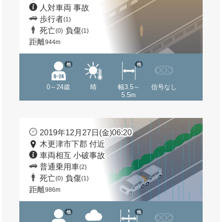
人対車両 事故
歩行者
(1)
死亡
負傷
(0)
(1)
距離
944m
他
他
0～24歳
晴
幅3.5～
信号なし
5.5m
2019年12月27日(金)06:20
木更津市下郡 付近
車両相互 小破事故
普通乗用車
(2)
死亡
負傷
(0)
(1)
距離
986m
他
他