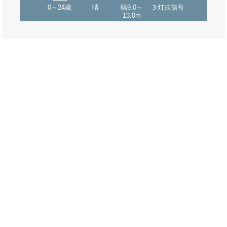
0～24歳
晴
幅9.0～
３灯式信号
13.0m