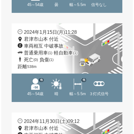
45～54歳
曇
幅～5.5m
信号なし
2024年1月15日(月)11:28
君津市山本 付近
車両相互 中破事故
普通乗用車
軽自動車
(1)
(1)
死亡
負傷
(0)
(1)
距離
538m
他
他
45～54歳
晴
幅～5.5m
３灯式信号
2024年11月30日(土)09:12
君津市山本 付近