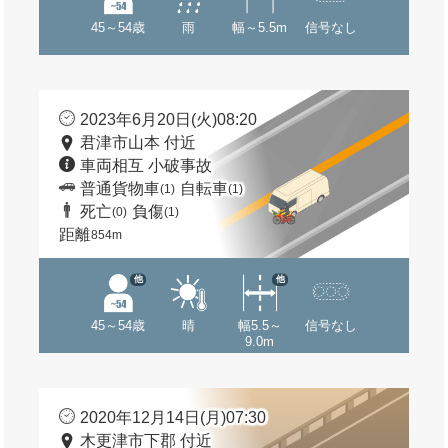
45～54歳
雨
幅～5.5m
信号なし
2023年6月20日(火)08:20
君津市山本 付近
車両相互 小破事故
普通貨物車
自転車
(1)
(1)
死亡
負傷
(0)
(1)
距離
854m
他
他
45～54歳
晴
幅5.5～
信号なし
9.0m
2020年12月14日(月)07:30
木更津市下郡 付近