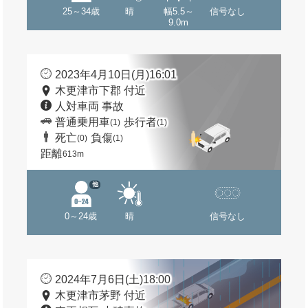
25～34歳
晴
幅5.5～
信号なし
9.0m
2023年4月10日(月)16:01
木更津市下郡 付近
人対車両 事故
普通乗用車
歩行者
(1)
(1)
死亡
負傷
(0)
(1)
距離
613m
他
0～24歳
晴
信号なし
2024年7月6日(土)18:00
木更津市茅野 付近