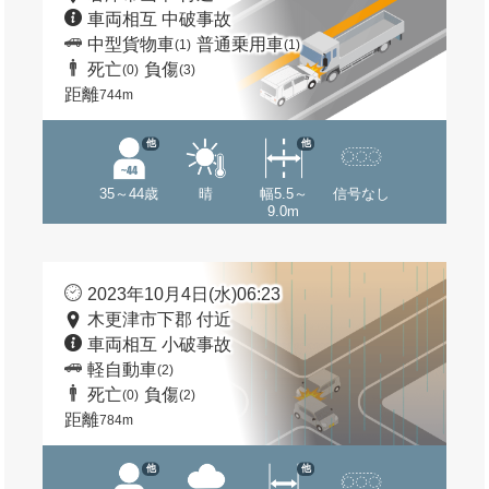
車両相互 中破事故
中型貨物車
普通乗用車
(1)
(1)
死亡
負傷
(0)
(3)
距離
744m
他
他
35～44歳
晴
幅5.5～
信号なし
9.0m
2023年10月4日(水)06:23
木更津市下郡 付近
車両相互 小破事故
軽自動車
(2)
死亡
負傷
(0)
(2)
距離
784m
他
他