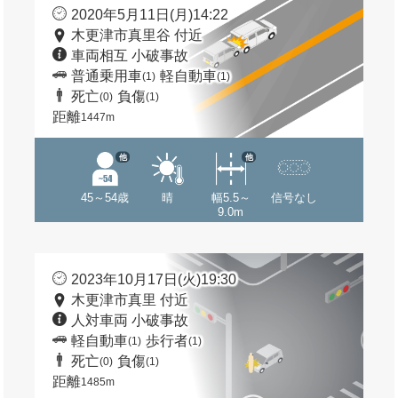
2020年5月11日(月)14:22
木更津市真里谷 付近
車両相互 小破事故
普通乗用車
軽自動車
(1)
(1)
死亡
負傷
(0)
(1)
距離
1447m
他
他
45～54歳
晴
幅5.5～
信号なし
9.0m
2023年10月17日(火)19:30
木更津市真里 付近
人対車両 小破事故
軽自動車
歩行者
(1)
(1)
死亡
負傷
(0)
(1)
距離
1485m