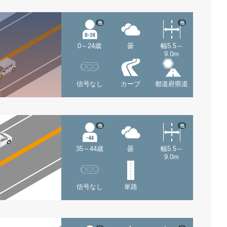
他
他
0～24歳
曇
幅5.5～
9.0m
信号なし
カーブ
都道府県道
他
他
35～44歳
曇
幅5.5～
9.0m
信号なし
単路