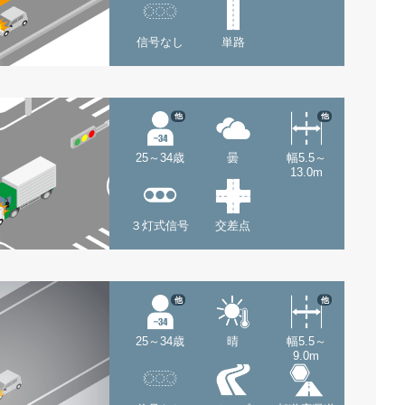
信号なし
単路
他
他
25～34歳
曇
幅5.5～
13.0m
３灯式信号
交差点
他
他
25～34歳
晴
幅5.5～
9.0m