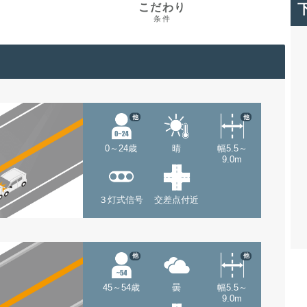
こだわり
条件
他
他
0～24歳
晴
幅5.5～
9.0m
３灯式信号
交差点付近
他
他
45～54歳
曇
幅5.5～
9.0m