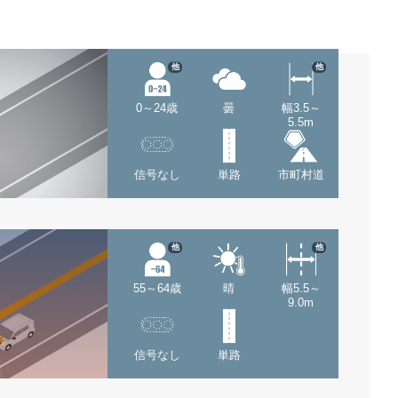
他
他
0～24歳
曇
幅3.5～
5.5m
信号なし
単路
市町村道
他
他
55～64歳
晴
幅5.5～
9.0m
信号なし
単路