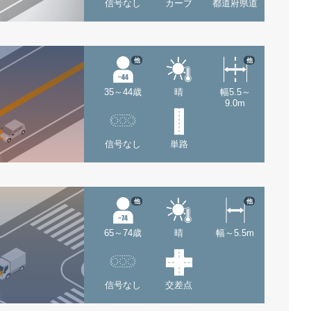
信号なし
カーブ
都道府県道
他
他
35～44歳
晴
幅5.5～
9.0m
信号なし
単路
他
他
65～74歳
晴
幅～5.5m
信号なし
交差点