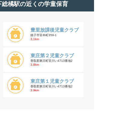
下総橘駅の近くの学童保育
豊里放課後児童クラブ
銚子市笹本町359-1
3.1km
東庄第２児童クラブ
香取郡東庄町笹川い4713番地2
3.8km
東庄第１児童クラブ
香取郡東庄町笹川い4713番地2
3.9km