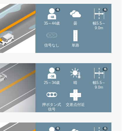
他
他
35～44歳
曇
幅5.5～
9.0m
信号なし
単路
他
他
25～34歳
晴
幅5.5～
9.0m
押ボタン式
交差点付近
信号
他
他