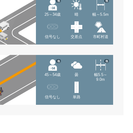
他
他
25～34歳
晴
幅～5.5m
信号なし
交差点
市町村道
他
他
45～54歳
曇
幅5.5～
9.0m
信号なし
単路