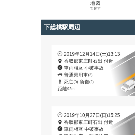
地図
で探す
下総橘駅周辺
2019年12月14日(土)13:13
香取郡東庄町石出 付近
車両相互 小破事故
普通乗用車
(2)
死亡
負傷
(0)
(2)
距離
92m
2019年10月27日(日)15:25
香取郡東庄町石出 付近
車両相互 中破事故