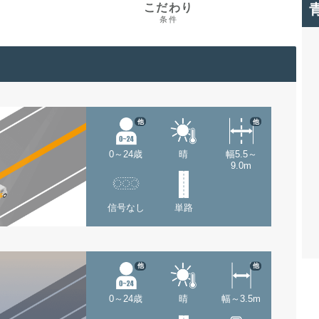
こだわり
条件
他
他
0～24歳
晴
幅5.5～
9.0m
信号なし
単路
他
他
0～24歳
晴
幅～3.5m