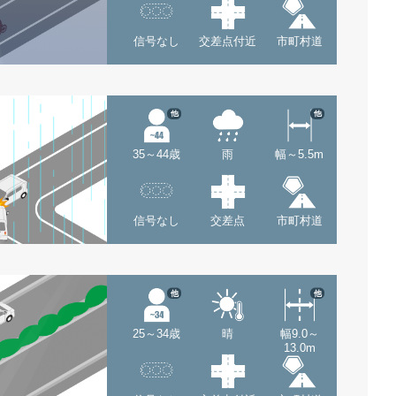
信号なし
交差点付近
市町村道
他
他
35～44歳
雨
幅～5.5m
信号なし
交差点
市町村道
他
他
25～34歳
晴
幅9.0～
13.0m