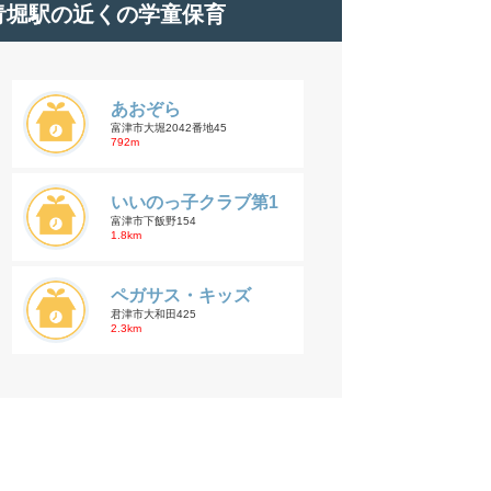
青堀駅の近くの学童保育
あおぞら
富津市大堀2042番地45
792m
いいのっ子クラブ第1
富津市下飯野154
1.8km
ペガサス・キッズ
君津市大和田425
2.3km