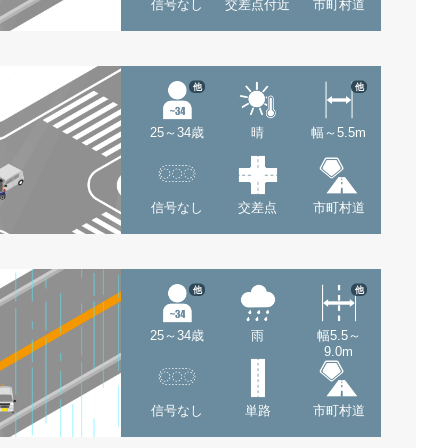
信号なし
交差点付近
市町村道
他
他
25～34歳
晴
幅～5.5m
信号なし
交差点
市町村道
他
他
25～34歳
雨
幅5.5～
9.0m
信号なし
単路
市町村道