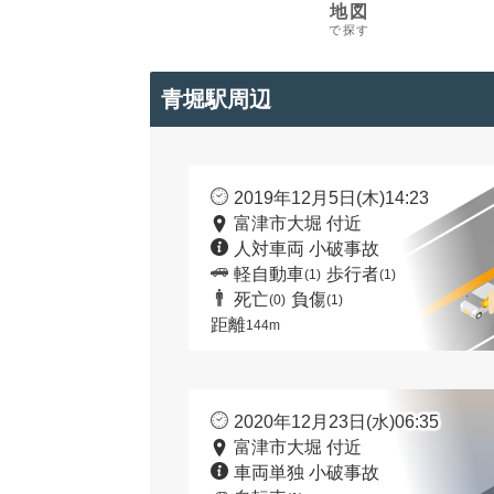
地図
で探す
青堀駅周辺
2019年12月5日(木)14:23
富津市大堀 付近
人対車両 小破事故
軽自動車
歩行者
(1)
(1)
死亡
負傷
(0)
(1)
距離
144m
2020年12月23日(水)06:35
富津市大堀 付近
車両単独 小破事故