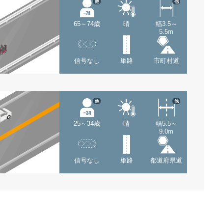
他
他
65～74歳
晴
幅3.5～
5.5m
信号なし
単路
市町村道
他
他
25～34歳
晴
幅5.5～
9.0m
信号なし
単路
都道府県道