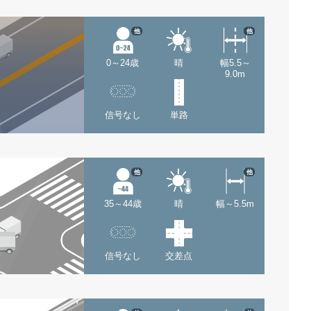
他
他
0～24歳
晴
幅5.5～
9.0m
信号なし
単路
他
他
35～44歳
晴
幅～5.5m
信号なし
交差点