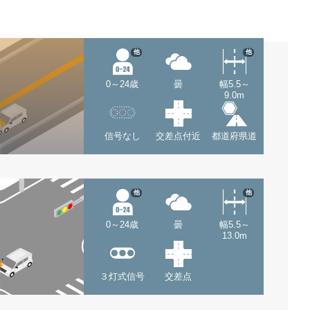
他
他
0～24歳
曇
幅5.5～
9.0m
信号なし
交差点付近
都道府県道
他
他
0～24歳
曇
幅5.5～
13.0m
３灯式信号
交差点