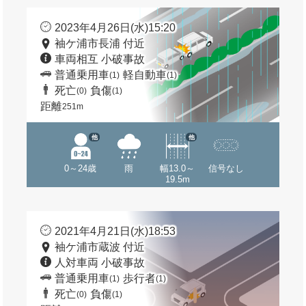
2023年4月26日(水)15:20
袖ケ浦市長浦 付近
車両相互 小破事故
普通乗用車
軽自動車
(1)
(1)
死亡
負傷
(0)
(1)
距離
251m
他
他
0～24歳
雨
幅13.0～
信号なし
19.5m
2021年4月21日(水)18:53
袖ケ浦市蔵波 付近
人対車両 小破事故
普通乗用車
歩行者
(1)
(1)
死亡
負傷
(0)
(1)