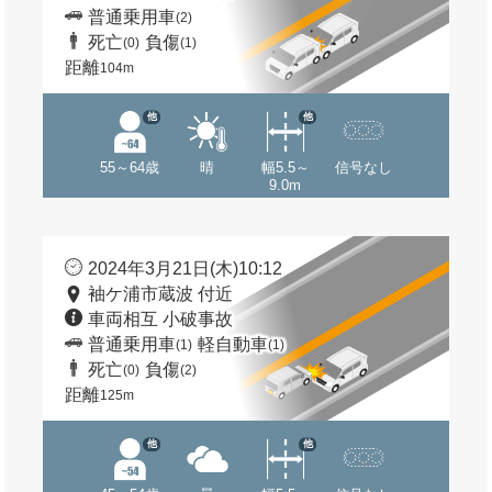
普通乗用車
(2)
死亡
負傷
(0)
(1)
距離
104m
他
他
55～64歳
晴
幅5.5～
信号なし
9.0m
2024年3月21日(木)10:12
袖ケ浦市蔵波 付近
車両相互 小破事故
普通乗用車
軽自動車
(1)
(1)
死亡
負傷
(0)
(2)
距離
125m
他
他