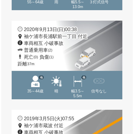
55～64歳
雨
幅5.5～
３灯式信号
13.0m
2020年9月13日(日)00:38
袖ケ浦市長浦駅前一丁目 付近
車両相互 小破事故
普通乗用車
(2)
死亡
負傷
(0)
(1)
距離
37m
他
他
35～44歳
晴
幅3.5～
信号なし
5.5m
2019年3月5日(火)07:55
袖ケ浦市蔵波 付近
車両相互 小破事故