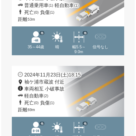
普通乗用車
軽自動車
(1)
(1)
死亡
負傷
(0)
(1)
距離
53m
他
他
35～44歳
晴
幅5.5～
信号なし
9.0m
2024年11月23日(土)18:15
袖ケ浦市蔵波 付近
車両相互 小破事故
軽自動車
(2)
死亡
負傷
(0)
(1)
距離
69m
他
他