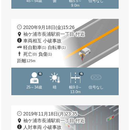
45～54歳
曇
幅5.5～
信号なし
9.0m
2020年9月18日(金)15:26
袖ケ浦市長浦駅前一丁目 付近
車両相互 小破事故
軽自動車
自転車
(1)
(1)
死亡
負傷
(0)
(1)
距離
125m
他
他
25～34歳
晴
幅9.0～
信号なし
13.0m
2019年11月18日(月)23:35
袖ケ浦市長浦駅前一丁目 付近
人対車両 小破事故