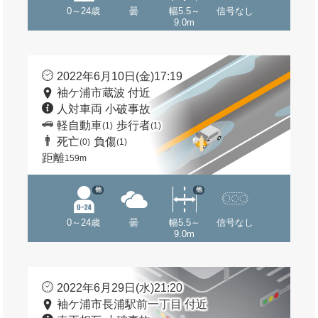
0～24歳
曇
幅5.5～
信号なし
9.0m
2022年6月10日(金)17:19
袖ケ浦市蔵波 付近
人対車両 小破事故
軽自動車
歩行者
(1)
(1)
死亡
負傷
(0)
(1)
距離
159m
他
他
0～24歳
曇
幅5.5～
信号なし
9.0m
2022年6月29日(水)21:20
袖ケ浦市長浦駅前一丁目 付近