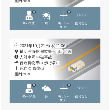
距離
286m
他
他
0～24歳
晴
幅5.5～
信号なし
9.0m
2021年10月21日(木)21:06
袖ケ浦市長浦駅前一丁目 付近
人対車両 中破事故
普通貨物車
歩行者
(1)
(1)
死亡
負傷
(0)
(1)
距離
293m
他
他
45～54歳
曇
幅5.5～
信号なし
9.0m