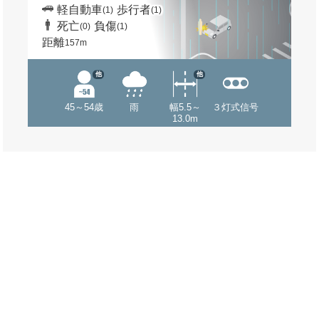
軽自動車
歩行者
(1)
(1)
死亡
負傷
(0)
(1)
距離
157m
他
他
45～54歳
雨
幅5.5～
３灯式信号
13.0m