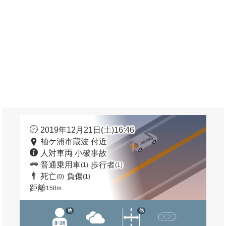
2019年12月21日(土)16:46
袖ケ浦市蔵波 付近
人対車両 小破事故
普通乗用車
歩行者
(1)
(1)
死亡
負傷
(0)
(1)
距離
158m
他
他