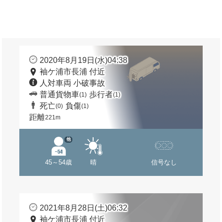
2020年8月19日(水)04:38
袖ケ浦市長浦 付近
人対車両 小破事故
普通貨物車
歩行者
(1)
(1)
死亡
負傷
(0)
(1)
距離
221m
他
45～54歳
晴
信号なし
2021年8月28日(土)06:32
袖ケ浦市長浦 付近