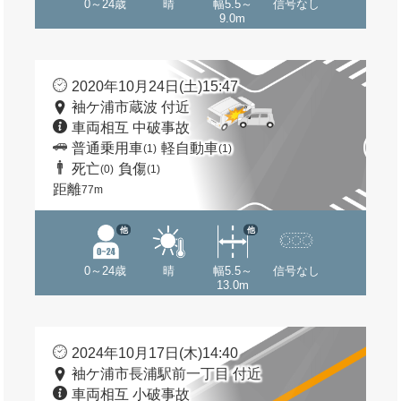
0～24歳
晴
幅5.5～
信号なし
9.0m
2020年10月24日(土)15:47
袖ケ浦市蔵波 付近
車両相互 中破事故
普通乗用車
軽自動車
(1)
(1)
死亡
負傷
(0)
(1)
距離
77m
他
他
0～24歳
晴
幅5.5～
信号なし
13.0m
2024年10月17日(木)14:40
袖ケ浦市長浦駅前一丁目 付近
車両相互 小破事故