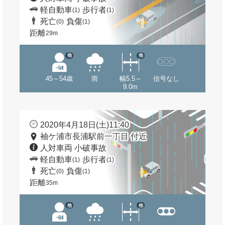
軽自動車
歩行者
(1)
(1)
死亡
負傷
(0)
(1)
距離
29m
他
他
45～54歳
雨
幅5.5～
信号なし
9.0m
2020年4月18日(土)11:40
袖ケ浦市長浦駅前一丁目 付近
人対車両 小破事故
軽自動車
歩行者
(1)
(1)
死亡
負傷
(0)
(1)
距離
35m
他
他