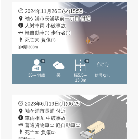
2024年11月26日(火)15:55
袖ケ浦市長浦駅前一丁目 付近
人対車両 小破事故
軽自動車
歩行者
(1)
(1)
死亡
負傷
(0)
(1)
距離
308m
他
他
35～44歳
曇
幅5.5～
信号なし
13.0m
2023年6月19日(月)06:25
袖ケ浦市長浦 付近
車両相互 中破事故
普通貨物車
軽自動車
(1)
(1)
死亡
負傷
(0)
(1)