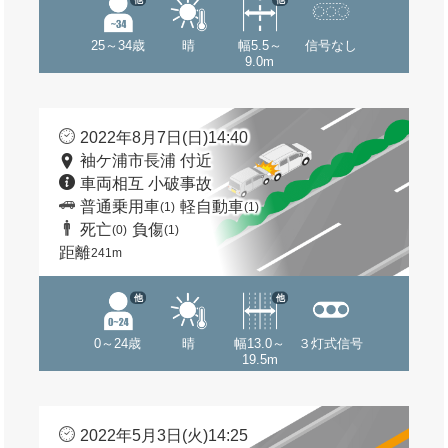
25～34歳
晴
幅5.5～
信号なし
9.0m
2022年8月7日(日)14:40
袖ケ浦市長浦 付近
車両相互 小破事故
普通乗用車
軽自動車
(1)
(1)
死亡
負傷
(0)
(1)
距離
241m
他
他
0～24歳
晴
幅13.0～
３灯式信号
19.5m
2022年5月3日(火)14:25