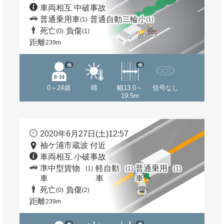
車両相互 中破事故
普通乗用車
普通自動二輪小
(1)
(1)
死亡
負傷
(0)
(1)
距離
239m
他
他
0～24歳
晴
幅13.0～
信号なし
19.5m
2020年6月27日(土)12:57
袖ケ浦市蔵波 付近
車両相互 小破事故
準中型貨物
軽自動
普通乗用
(1)
(1)
(1)
車
車
車
死亡
負傷
(0)
(2)
距離
239m
他
他