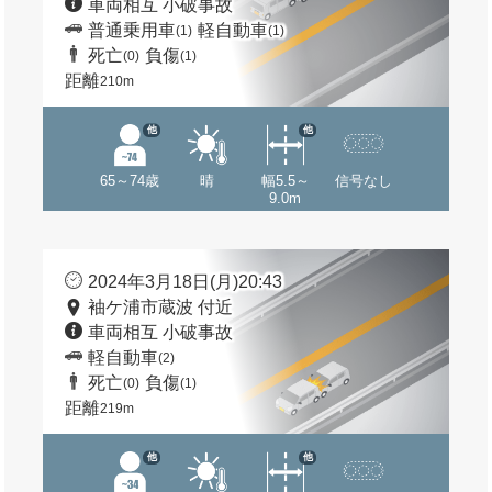
車両相互 小破事故
普通乗用車
軽自動車
(1)
(1)
死亡
負傷
(0)
(1)
距離
210m
他
他
65～74歳
晴
幅5.5～
信号なし
9.0m
2024年3月18日(月)20:43
袖ケ浦市蔵波 付近
車両相互 小破事故
軽自動車
(2)
死亡
負傷
(0)
(1)
距離
219m
他
他