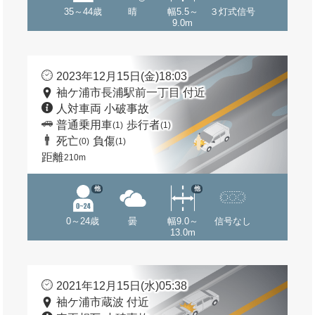
35～44歳
晴
幅5.5～
３灯式信号
9.0m
2023年12月15日(金)18:03
袖ケ浦市長浦駅前一丁目 付近
人対車両 小破事故
普通乗用車
歩行者
(1)
(1)
死亡
負傷
(0)
(1)
距離
210m
他
他
0～24歳
曇
幅9.0～
信号なし
13.0m
2021年12月15日(水)05:38
袖ケ浦市蔵波 付近