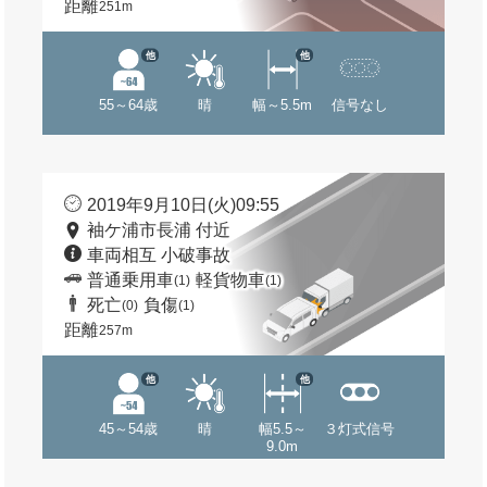
距離
251m
他
他
55～64歳
晴
幅～5.5m
信号なし
2019年9月10日(火)09:55
袖ケ浦市長浦 付近
車両相互 小破事故
普通乗用車
軽貨物車
(1)
(1)
死亡
負傷
(0)
(1)
距離
257m
他
他
45～54歳
晴
幅5.5～
３灯式信号
9.0m