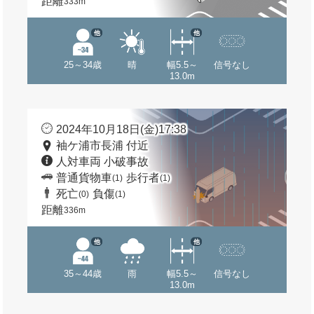
距離
333m
他
他
25～34歳
晴
幅5.5～
信号なし
13.0m
2024年10月18日(金)17:38
袖ケ浦市長浦 付近
人対車両 小破事故
普通貨物車
歩行者
(1)
(1)
死亡
負傷
(0)
(1)
距離
336m
他
他
35～44歳
雨
幅5.5～
信号なし
13.0m