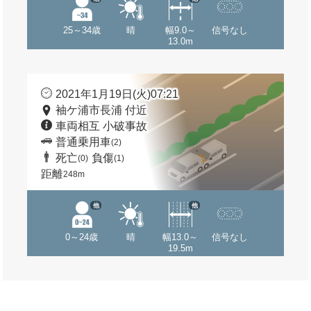
25～34歳
晴
幅9.0～
信号なし
13.0m
2021年1月19日(火)07:21
袖ケ浦市長浦 付近
車両相互 小破事故
普通乗用車
(2)
死亡
負傷
(0)
(1)
距離
248m
他
他
0～24歳
晴
幅13.0～
信号なし
19.5m