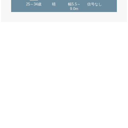
25～34歳
晴
幅5.5～
信号なし
9.0m