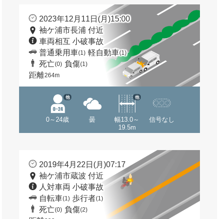
2023年12月11日(月)15:00
袖ケ浦市長浦 付近
車両相互 小破事故
普通乗用車
軽自動車
(1)
(1)
死亡
負傷
(0)
(1)
距離
264m
他
他
0～24歳
曇
幅13.0～
信号なし
19.5m
2019年4月22日(月)07:17
袖ケ浦市蔵波 付近
人対車両 小破事故
自転車
歩行者
(1)
(1)
死亡
負傷
(0)
(2)