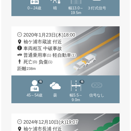
0～24歳
晴
幅13.0～
３灯式信号
19.5m
2020年1月23日(木)18:00
袖ケ浦市蔵波 付近
車両相互 中破事故
普通乗用車
軽自動車
(1)
(1)
死亡
負傷
(0)
(1)
距離
238m
他
他
45～54歳
曇
幅5.5～
信号なし
9.0m
2024年12月10日(火)19:07
袖ケ浦市長浦 付近