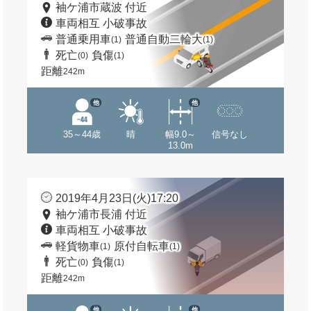
袖ケ浦市蔵波 付近
車両相互 小破事故
普通乗用車
普通自動二輪大
(1)
(1)
死亡
負傷
(0)
(1)
距離
242m
他
他
35～44歳
晴
幅9.0～
信号なし
13.0m
2019年4月23日(火)17:20
袖ケ浦市長浦 付近
車両相互 小破事故
軽貨物車
原付自転車
(1)
(1)
死亡
負傷
(0)
(1)
距離
242m
他
他