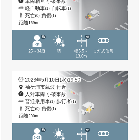
車両相互 小破事故
軽自動車
自転車
(1)
(1)
死亡
負傷
(0)
(1)
距離
169m
他
他
25～34歳
晴
幅5.5～
３灯式信号
13.0m
2023年5月10日(水)19:50
袖ケ浦市蔵波 付近
人対車両 小破事故
普通乗用車
歩行者
(1)
(1)
死亡
負傷
(0)
(1)
距離
200m
他
他