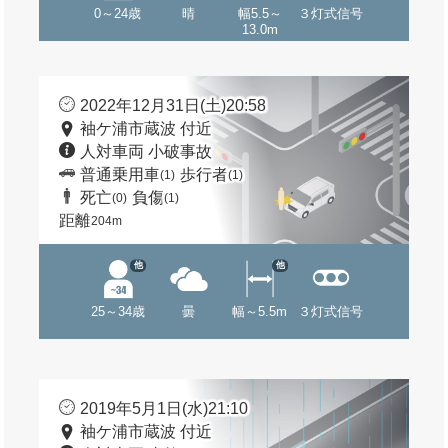
0～24歳
晴
幅5.5～
３灯式信号
13.0m
2022年12月31日(土)20:58
袖ケ浦市蔵波 付近
人対車両 小破事故
普通乗用車
歩行者
(1)
(1)
死亡
負傷
(0)
(1)
距離
204m
他
他
25～34歳
曇
幅～5.5m
３灯式信号
2019年5月1日(水)21:10
袖ケ浦市蔵波 付近