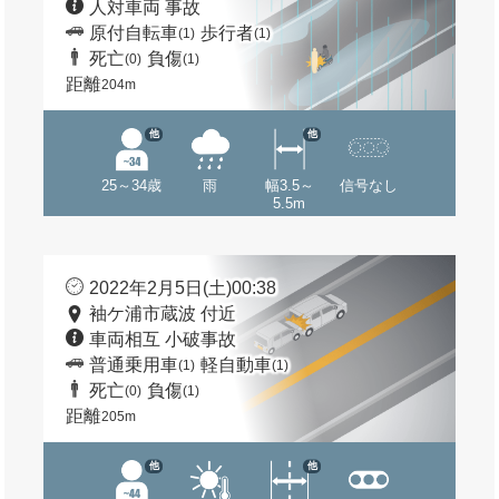
人対車両 事故
原付自転車
歩行者
(1)
(1)
死亡
負傷
(0)
(1)
距離
204m
他
他
25～34歳
雨
幅3.5～
信号なし
5.5m
2022年2月5日(土)00:38
袖ケ浦市蔵波 付近
車両相互 小破事故
普通乗用車
軽自動車
(1)
(1)
死亡
負傷
(0)
(1)
距離
205m
他
他