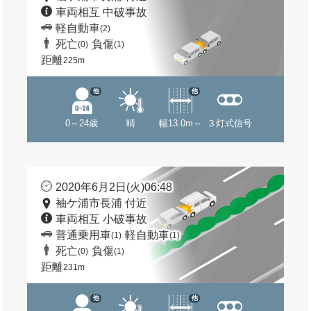
車両相互 中破事故
軽自動車
(2)
死亡
負傷
(0)
(1)
距離
225m
他
他
0～24歳
晴
幅13.0m～
３灯式信号
2020年6月2日(火)06:48
袖ケ浦市長浦 付近
車両相互 小破事故
普通乗用車
軽自動車
(1)
(1)
死亡
負傷
(0)
(1)
距離
231m
他
他