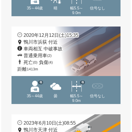
35～44歳
晴
幅5.5～
信号なし
9.0m
2020年12月12日(土)15:35
鴨川市浜荻 付近
車両相互 中破事故
普通乗用車
(2)
死亡
負傷
(0)
(4)
距離
1413m
他
他
35～44歳
曇
幅5.5～
信号なし
9.0m
2023年6月10日(土)08:55
鴨川市天津 付近