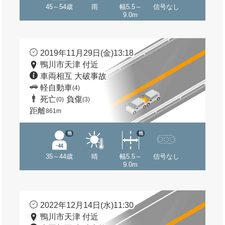
45～54歳
雨
幅5.5～
信号なし
9.0m
2019年11月29日(金)13:18
鴨川市天津 付近
車両相互 大破事故
軽自動車
(4)
死亡
負傷
(0)
(3)
距離
861m
他
他
35～44歳
晴
幅5.5～
信号なし
9.0m
2022年12月14日(水)11:30
鴨川市天津 付近