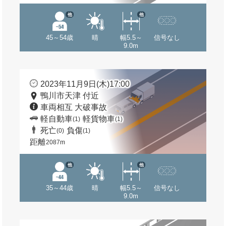
他
他
45～54歳
晴
幅5.5～
信号なし
9.0m
2023年11月9日(木)17:00
鴨川市天津 付近
車両相互 大破事故
軽自動車
軽貨物車
(1)
(1)
死亡
負傷
(0)
(1)
距離
2087m
他
他
35～44歳
晴
幅5.5～
信号なし
9.0m