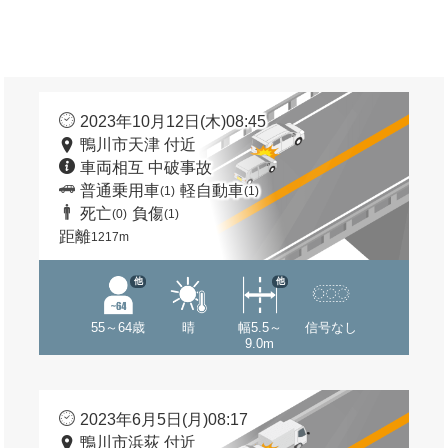
2023年10月12日(木)08:45
鴨川市天津 付近
車両相互 中破事故
普通乗用車
軽自動車
(1)
(1)
死亡
負傷
(0)
(1)
距離
1217m
他
他
55～64歳
晴
幅5.5～
信号なし
9.0m
2023年6月5日(月)08:17
鴨川市浜荻 付近