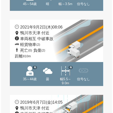
45～54歳
晴
幅～3.5m
信号なし
2021年9月2日(木)08:06
鴨川市天津 付近
車両相互 中破事故
軽貨物車
(2)
死亡
負傷
(0)
(2)
距離
810m
他
他
35～44歳
曇
幅5.5～
信号なし
9.0m
2019年6月7日(金)14:05
鴨川市天津 付近