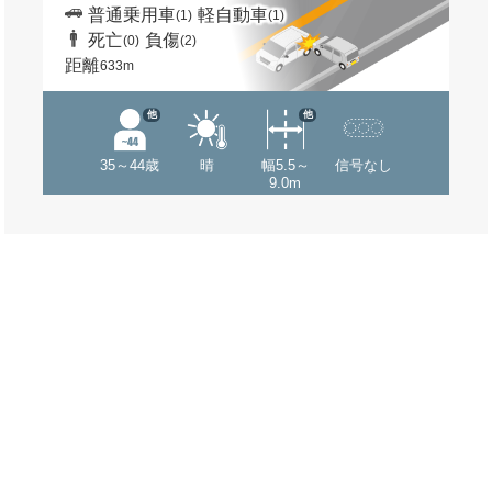
普通乗用車
軽自動車
(1)
(1)
死亡
負傷
(0)
(2)
距離
633m
他
他
35～44歳
晴
幅5.5～
信号なし
9.0m