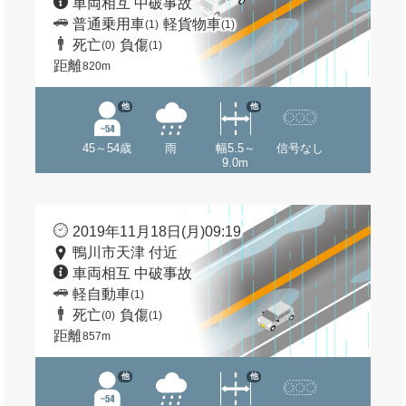
車両相互 中破事故
普通乗用車
軽貨物車
(1)
(1)
死亡
負傷
(0)
(1)
距離
820m
他
他
45～54歳
雨
幅5.5～
信号なし
9.0m
2019年11月18日(月)09:19
鴨川市天津 付近
車両相互 中破事故
軽自動車
(1)
死亡
負傷
(0)
(1)
距離
857m
他
他