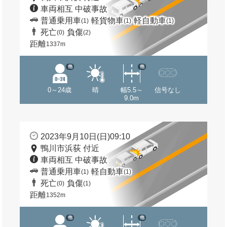
車両相互 中破事故
普通乗用車
軽貨物車
軽自動車
(1)
(1)
(1)
死亡
負傷
(0)
(2)
距離
1337m
他
他
0～24歳
晴
幅5.5～
信号なし
9.0m
2023年9月10日(日)09:10
鴨川市浜荻 付近
車両相互 中破事故
普通乗用車
軽自動車
(1)
(1)
死亡
負傷
(0)
(1)
距離
1352m
他
他