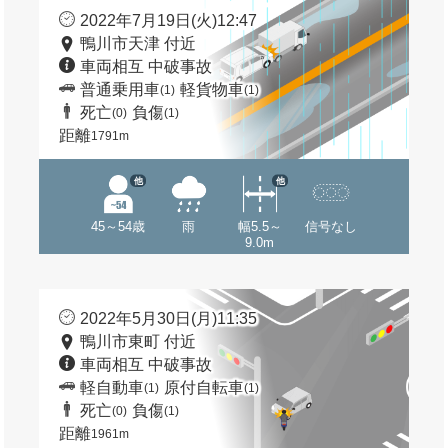
2022年7月19日(火)12:47
鴨川市天津 付近
車両相互 中破事故
普通乗用車
軽貨物車
(1)
(1)
死亡
負傷
(0)
(1)
距離
1791m
他
他
45～54歳
雨
幅5.5～
信号なし
9.0m
2022年5月30日(月)11:35
鴨川市東町 付近
車両相互 中破事故
軽自動車
原付自転車
(1)
(1)
死亡
負傷
(0)
(1)
距離
1961m