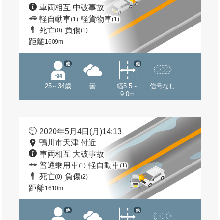
車両相互 中破事故
軽自動車
軽貨物車
(1)
(1)
死亡
負傷
(0)
(1)
距離
1609m
他
他
25～34歳
曇
幅5.5～
信号なし
9.0m
2020年5月4日(月)14:13
鴨川市天津 付近
車両相互 大破事故
普通乗用車
軽自動車
(1)
(1)
死亡
負傷
(0)
(2)
距離
1610m
他
他