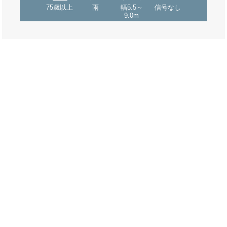
75歳以上
雨
幅5.5～
信号なし
9.0m