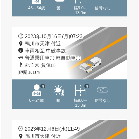
45～54歳
曇
幅9.0～
信号なし
13.0m
2023年10月16日(月)07:23
鴨川市天津 付近
車両相互 中破事故
普通乗用車
軽自動車
(1)
(1)
死亡
負傷
(0)
(1)
距離
1611m
他
他
0～24歳
晴
幅9.0～
信号なし
13.0m
2023年12月6日(水)11:49
鴨川市天津 付近