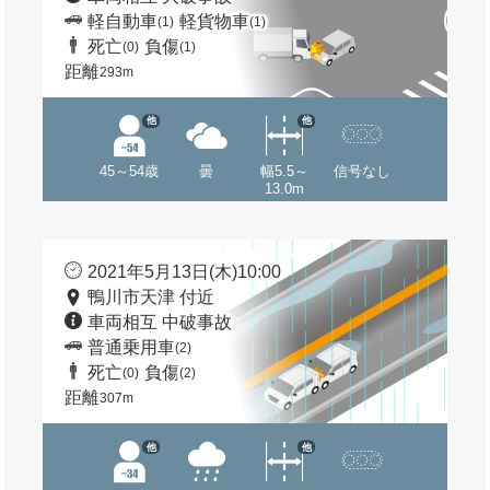
軽自動車
軽貨物車
(1)
(1)
死亡
負傷
(0)
(1)
距離
293m
他
他
45～54歳
曇
幅5.5～
信号なし
13.0m
2021年5月13日(木)10:00
鴨川市天津 付近
車両相互 中破事故
普通乗用車
(2)
死亡
負傷
(0)
(2)
距離
307m
他
他