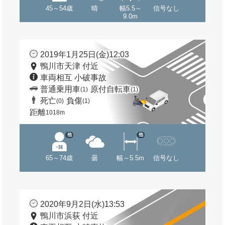
45～54歳
晴
幅5.5～
信号なし
9.0m
2019年1月25日(金)12:03
鴨川市天津 付近
車両相互 小破事故
普通乗用車
原付自転車
(1)
(1)
死亡
負傷
(0)
(1)
距離
1018m
他
他
65～74歳
曇
幅～5.5m
信号なし
2020年9月2日(水)13:53
鴨川市浜荻 付近