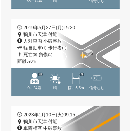
65～74歳
晴
信号なし
2019年5月27日(月)15:20
鴨川市天津 付近
人対車両 小破事故
軽自動車
歩行者
(1)
(1)
死亡
負傷
(0)
(1)
距離
590m
他
他
0～24歳
晴
幅～5.5m
信号なし
2023年1月10日(火)09:15
鴨川市天津 付近
車両相互 中破事故