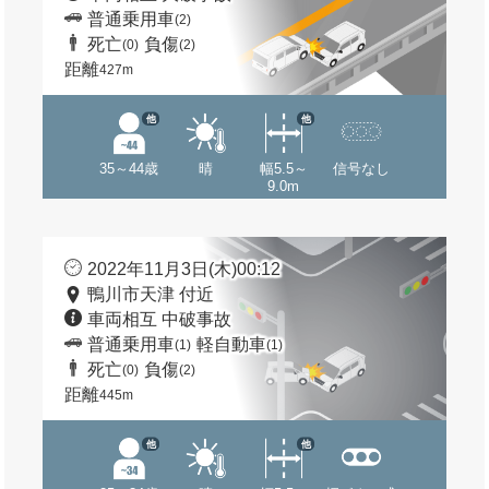
普通乗用車
(2)
死亡
負傷
(0)
(2)
距離
427m
他
他
35～44歳
晴
幅5.5～
信号なし
9.0m
2022年11月3日(木)00:12
鴨川市天津 付近
車両相互 中破事故
普通乗用車
軽自動車
(1)
(1)
死亡
負傷
(0)
(2)
距離
445m
他
他