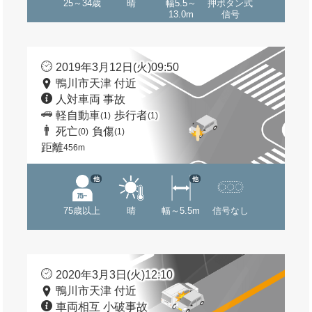
25～34歳
晴
幅5.5～
押ボタン式
13.0m
信号
2019年3月12日(火)09:50
鴨川市天津 付近
人対車両 事故
軽自動車
歩行者
(1)
(1)
死亡
負傷
(0)
(1)
距離
456m
他
他
75歳以上
晴
幅～5.5m
信号なし
2020年3月3日(火)12:10
鴨川市天津 付近
車両相互 小破事故