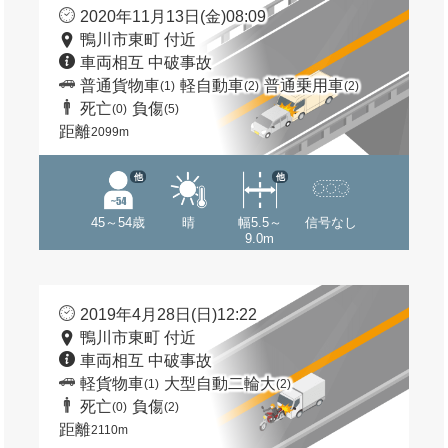
2020年11月13日(金)08:09
鴨川市東町 付近
車両相互 中破事故
普通貨物車
軽自動車
普通乗用車
(1)
(2)
(2)
死亡
負傷
(0)
(5)
距離
2099m
他
他
45～54歳
晴
幅5.5～
信号なし
9.0m
2019年4月28日(日)12:22
鴨川市東町 付近
車両相互 中破事故
軽貨物車
大型自動二輪大
(1)
(2)
死亡
負傷
(0)
(2)
距離
2110m