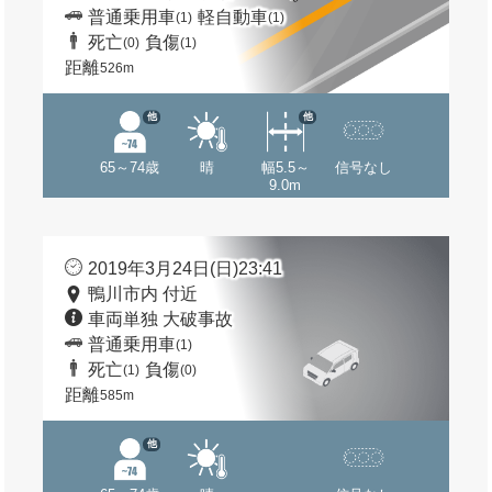
普通乗用車
軽自動車
(1)
(1)
死亡
負傷
(0)
(1)
距離
526m
他
他
65～74歳
晴
幅5.5～
信号なし
9.0m
2019年3月24日(日)23:41
鴨川市内 付近
車両単独 大破事故
普通乗用車
(1)
死亡
負傷
(1)
(0)
距離
585m
他