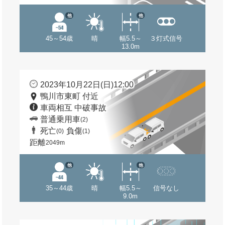
他
他
45～54歳
晴
幅5.5～
３灯式信号
13.0m
2023年10月22日(日)12:00
鴨川市東町 付近
車両相互 中破事故
普通乗用車
(2)
死亡
負傷
(0)
(1)
距離
2049m
他
他
35～44歳
晴
幅5.5～
信号なし
9.0m