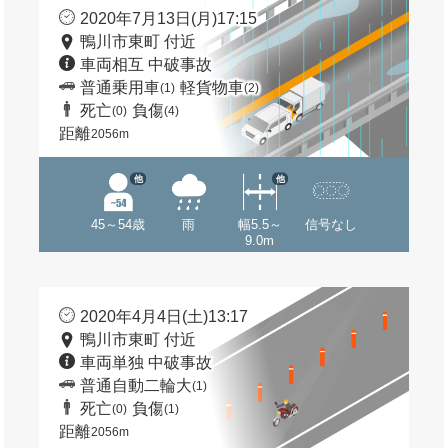
2020年7月13日(月)17:15
鴨川市東町 付近
車両相互 中破事故
普通乗用車
軽貨物車
(1)
(2)
死亡
負傷
(0)
(4)
距離
2056m
他
他
45～54歳
雨
幅5.5～
信号なし
9.0m
2020年4月4日(土)13:17
鴨川市東町 付近
車両単独 中破事故
普通自動二輪大
(1)
死亡
負傷
(0)
(1)
距離
2056m