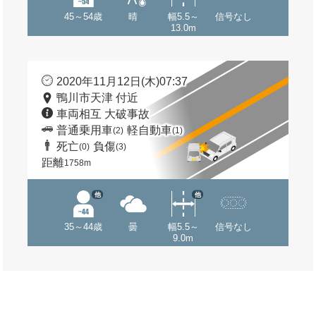
45～54歳
晴
幅5.5～
信号なし
13.0m
2020年11月12日(木)07:37
鴨川市天津 付近
車両相互 大破事故
普通乗用車
軽自動車
(2)
(1)
死亡
負傷
(0)
(3)
距離
1758m
他
他
35～44歳
曇
幅5.5～
信号なし
9.0m