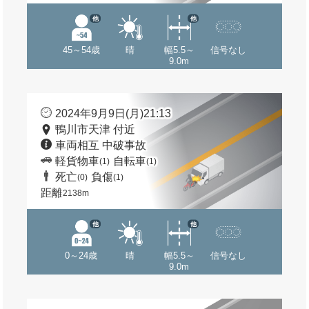
他
他
45～54歳
晴
幅5.5～
信号なし
9.0m
2024年9月9日(月)21:13
鴨川市天津 付近
車両相互 中破事故
軽貨物車
自転車
(1)
(1)
死亡
負傷
(0)
(1)
距離
2138m
他
他
0～24歳
晴
幅5.5～
信号なし
9.0m