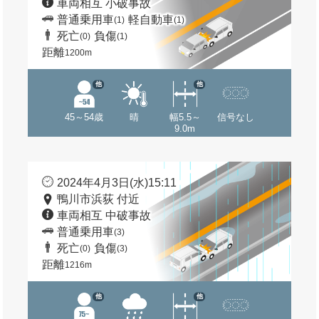
車両相互 小破事故
普通乗用車
軽自動車
(1)
(1)
死亡
負傷
(0)
(1)
距離
1200m
他
他
45～54歳
晴
幅5.5～
信号なし
9.0m
2024年4月3日(水)15:11
鴨川市浜荻 付近
車両相互 中破事故
普通乗用車
(3)
死亡
負傷
(0)
(3)
距離
1216m
他
他