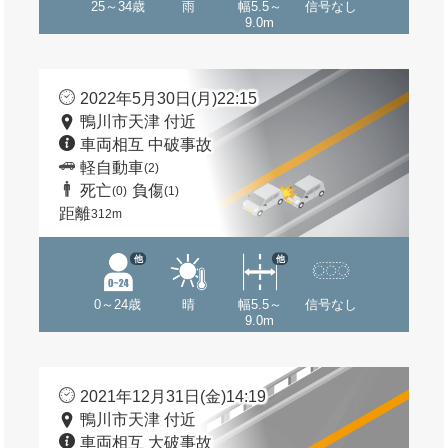
25～34歳
雨
幅5.5～
信号なし
9.0m
2022年5月30日(月)22:15
鴨川市天津 付近
車両相互 中破事故
軽自動車
(2)
死亡
負傷
(0)
(1)
距離
312m
他
他
0～24歳
晴
幅5.5～
信号なし
9.0m
2021年12月31日(金)14:19
鴨川市天津 付近
車両相互 大破事故