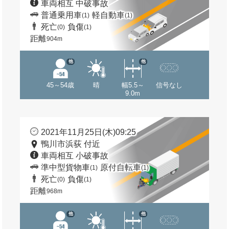
車両相互 中破事故
普通乗用車
軽自動車
(1)
(1)
死亡
負傷
(0)
(1)
距離
904m
他
他
45～54歳
晴
幅5.5～
信号なし
9.0m
2021年11月25日(木)09:25
鴨川市浜荻 付近
車両相互 小破事故
準中型貨物車
原付自転車
(1)
(1)
死亡
負傷
(0)
(1)
距離
968m
他
他