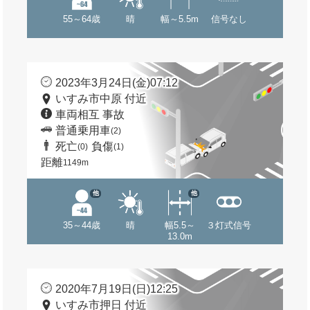
55～64歳
晴
幅～5.5m
信号なし
2023年3月24日(金)07:12
いすみ市中原 付近
車両相互 事故
普通乗用車
(2)
死亡
負傷
(0)
(1)
距離
1149m
他
他
35～44歳
晴
幅5.5～
３灯式信号
13.0m
2020年7月19日(日)12:25
いすみ市押日 付近