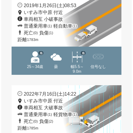
2019年1月26日(土)08:53
いすみ市中原 付近
車両相互 小破事故
普通乗用車
軽自動車
(1)
(1)
死亡
負傷
(0)
(1)
距離
1783m
他
他
25～34歳
曇
幅5.5～
信号なし
9.0m
2022年7月16日(土)14:22
いすみ市中原 付近
車両相互 大破事故
普通乗用車
軽貨物車
(1)
(1)
死亡
負傷
(0)
(2)
距離
1785m