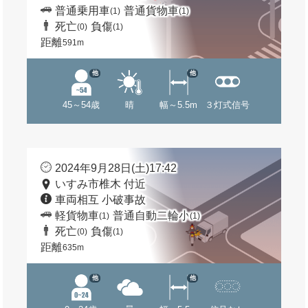
普通乗用車
普通貨物車
(1)
(1)
死亡
負傷
(0)
(1)
距離
591m
他
他
45～54歳
晴
幅～5.5m
３灯式信号
2024年9月28日(土)17:42
いすみ市椎木 付近
車両相互 小破事故
軽貨物車
普通自動二輪小
(1)
(1)
死亡
負傷
(0)
(1)
距離
635m
他
他