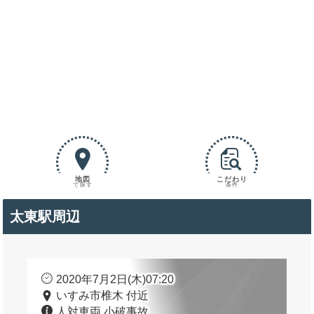
地図
こだわり
で探す
条件
太東駅周辺
2020年7月2日(木)07:20
いすみ市椎木 付近
人対車両 小破事故