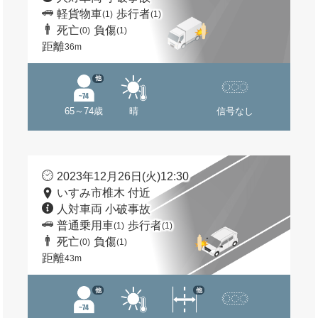
軽貨物車
歩行者
(1)
(1)
死亡
負傷
(0)
(1)
距離
36m
他
65～74歳
晴
信号なし
2023年12月26日(火)12:30
いすみ市椎木 付近
人対車両 小破事故
普通乗用車
歩行者
(1)
(1)
死亡
負傷
(0)
(1)
距離
43m
他
他