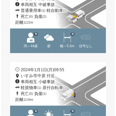
車両相互 中破事故
普通乗用車
軽自動車
(1)
(1)
死亡
負傷
(0)
(2)
距離
1122m
他
他
35～44歳
曇
幅～5.5m
信号なし
2024年1月1日(月)09:55
いすみ市中原 付近
車両相互 小破事故
軽貨物車
原付自転車
(1)
(1)
死亡
負傷
(0)
(1)
距離
1134m
他
他