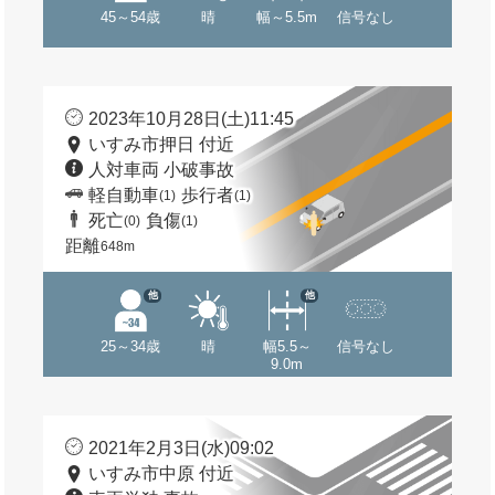
45～54歳
晴
幅～5.5m
信号なし
2023年10月28日(土)11:45
いすみ市押日 付近
人対車両 小破事故
軽自動車
歩行者
(1)
(1)
死亡
負傷
(0)
(1)
距離
648m
他
他
25～34歳
晴
幅5.5～
信号なし
9.0m
2021年2月3日(水)09:02
いすみ市中原 付近