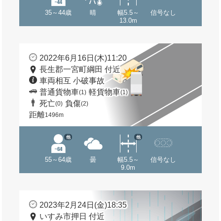
35～44歳
晴
幅5.5～
信号なし
13.0m
2022年6月16日(木)11:20
長生郡一宮町綱田 付近
車両相互 小破事故
普通貨物車
軽貨物車
(1)
(1)
死亡
負傷
(0)
(2)
距離
1496m
他
他
55～64歳
曇
幅5.5～
信号なし
9.0m
2023年2月24日(金)18:35
いすみ市押日 付近