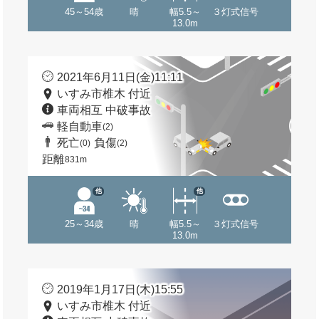
45～54歳
晴
幅5.5～
３灯式信号
13.0m
2021年6月11日(金)11:11
いすみ市椎木 付近
車両相互 中破事故
軽自動車
(2)
死亡
負傷
(0)
(2)
距離
831m
他
他
25～34歳
晴
幅5.5～
３灯式信号
13.0m
2019年1月17日(木)15:55
いすみ市椎木 付近