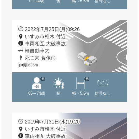
0～24歳
曇
幅～5.5m
信号なし
2022年7月25日(月)09:26
いすみ市椎木 付近
車両相互 大破事故
軽自動車
(2)
死亡
負傷
(0)
(1)
距離
636m
他
他
65～74歳
晴
幅～5.5m
信号なし
2019年7月31日(水)19:20
いすみ市椎木 付近
車両相互 大破事故