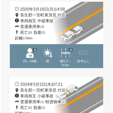
2020年3月16日(月)14:58
長生郡一宮町東浪見 付近
車両相互 中破事故
普通乗用車
(3)
死亡
負傷
(0)
(2)
距離
1789m
他
他
25～34歳
晴
幅5.5～
信号なし
9.0m
2024年5月2日(木)07:21
長生郡一宮町東浪見 付近
車両相互 小破事故
普通乗用車
軽貨物車
(1)
(1)
死亡
負傷
(0)
(1)