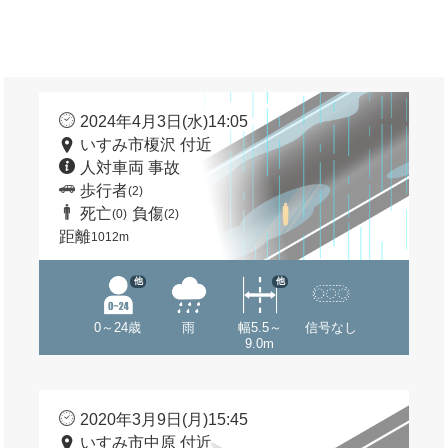
2024年4月3日(水)14:05
いすみ市榎沢 付近
人対車両 事故
歩行者
(2)
死亡
負傷
(0)
(2)
距離
1012m
他
他
0～24歳
雨
幅5.5～
信号なし
9.0m
2020年3月9日(月)15:45
いすみ市中原 付近