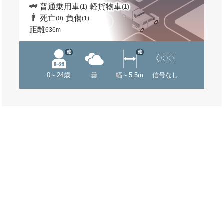
普通乗用車
軽貨物車
(1)
(1)
死亡
負傷
(0)
(1)
距離
636m
他
他
0～24歳
曇
幅～5.5m
信号なし