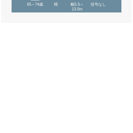
65～74歳
晴
幅5.5～
信号なし
13.0m