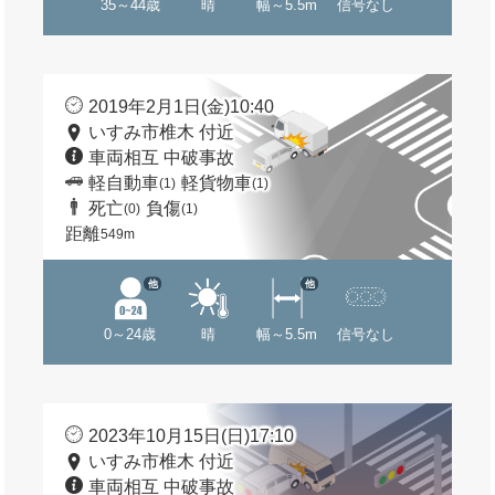
35～44歳
晴
幅～5.5m
信号なし
2019年2月1日(金)10:40
いすみ市椎木 付近
車両相互 中破事故
軽自動車
軽貨物車
(1)
(1)
死亡
負傷
(0)
(1)
距離
549m
他
他
0～24歳
晴
幅～5.5m
信号なし
2023年10月15日(日)17:10
いすみ市椎木 付近
車両相互 中破事故