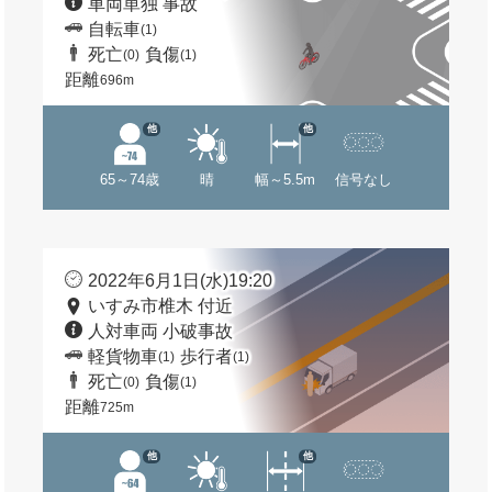
車両単独 事故
自転車
(1)
死亡
負傷
(0)
(1)
距離
696m
他
他
65～74歳
晴
幅～5.5m
信号なし
2022年6月1日(水)19:20
いすみ市椎木 付近
人対車両 小破事故
軽貨物車
歩行者
(1)
(1)
死亡
負傷
(0)
(1)
距離
725m
他
他