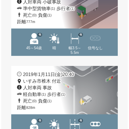
人対車両 小破事故
準中型貨物車
歩行者
(1)
(1)
死亡
負傷
(0)
(1)
距離
777m
他
他
45～54歳
晴
幅3.5～
信号なし
5.5m
2019年1月11日(金)20:40
いすみ市椎木 付近
人対車両 事故
軽自動車
歩行者
(1)
(1)
死亡
負傷
(0)
(1)
距離
828m
他
他