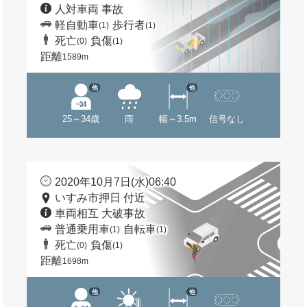
人対車両 事故
軽自動車
歩行者
(1)
(1)
死亡
負傷
(0)
(1)
距離
1589m
他
他
25～34歳
雨
幅～3.5m
信号なし
2020年10月7日(水)06:40
いすみ市押日 付近
車両相互 大破事故
普通乗用車
自転車
(1)
(1)
死亡
負傷
(0)
(1)
距離
1698m
他
他