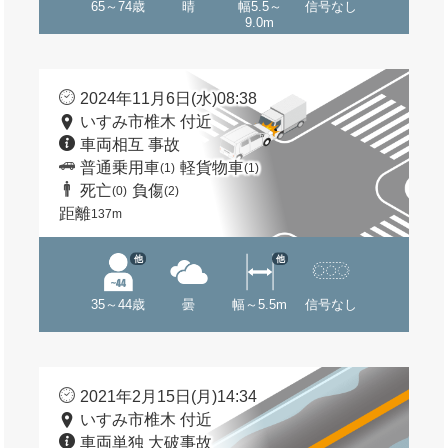
65～74歳
晴
幅5.5～
信号なし
9.0m
2024年11月6日(水)08:38
いすみ市椎木 付近
車両相互 事故
普通乗用車
軽貨物車
(1)
(1)
死亡
負傷
(0)
(2)
距離
137m
他
他
35～44歳
曇
幅～5.5m
信号なし
2021年2月15日(月)14:34
いすみ市椎木 付近
車両単独 大破事故