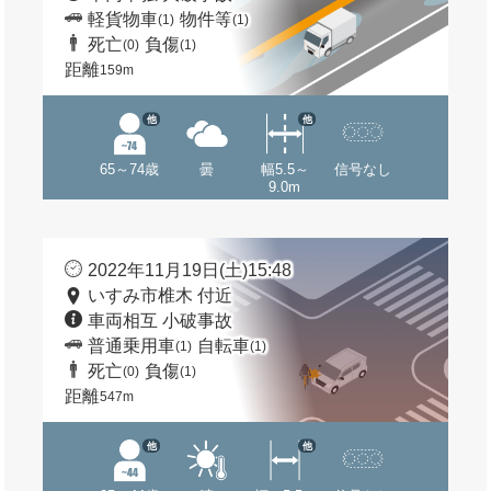
軽貨物車
物件等
(1)
(1)
死亡
負傷
(0)
(1)
距離
159m
他
他
65～74歳
曇
幅5.5～
信号なし
9.0m
2022年11月19日(土)15:48
いすみ市椎木 付近
車両相互 小破事故
普通乗用車
自転車
(1)
(1)
死亡
負傷
(0)
(1)
距離
547m
他
他