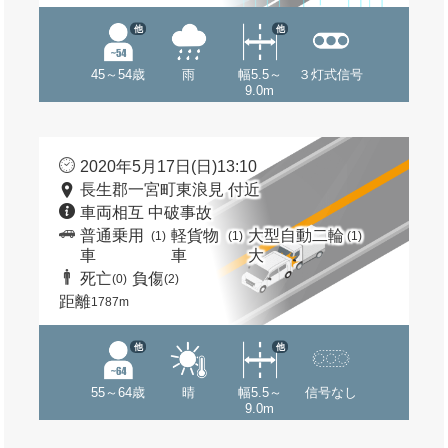
他
他
45～54歳
雨
幅5.5～
３灯式信号
9.0m
2020年5月17日(日)13:10
長生郡一宮町東浪見 付近
車両相互 中破事故
普通乗用
軽貨物
大型自動二輪
(1)
(1)
(1)
車
車
大
死亡
負傷
(0)
(2)
距離
1787m
他
他
55～64歳
晴
幅5.5～
信号なし
9.0m