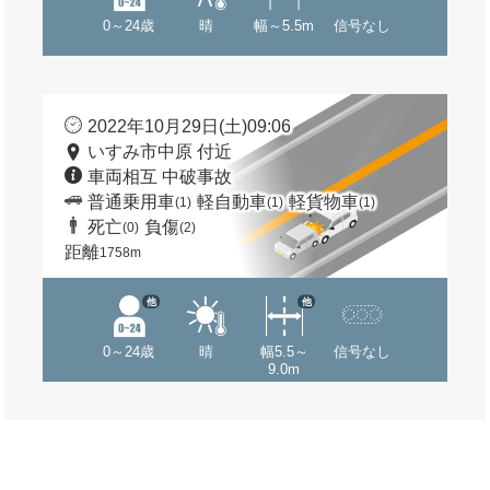
0～24歳
晴
幅～5.5m
信号なし
2022年10月29日(土)09:06
いすみ市中原 付近
車両相互 中破事故
普通乗用車
軽自動車
軽貨物車
(1)
(1)
(1)
死亡
負傷
(0)
(2)
距離
1758m
他
他
0～24歳
晴
幅5.5～
信号なし
9.0m