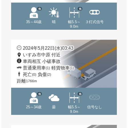
他
他
35～44歳
晴
幅5.5～
３灯式信号
9.0m
2024年5月22日(水)03:43
いすみ市中原 付近
車両相互 小破事故
普通乗用車
軽貨物車
(1)
(1)
死亡
負傷
(0)
(2)
距離
1766m
他
他
25～34歳
曇
幅5.5～
信号なし
9.0m