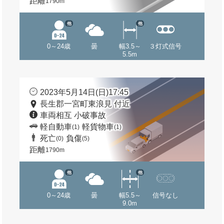
距離
1790m
他
他
0～24歳
曇
幅3.5～
３灯式信号
5.5m
2023年5月14日(日)17:45
長生郡一宮町東浪見 付近
車両相互 小破事故
軽自動車
軽貨物車
(1)
(1)
死亡
負傷
(0)
(5)
距離
1790m
他
他
0～24歳
曇
幅5.5～
信号なし
9.0m