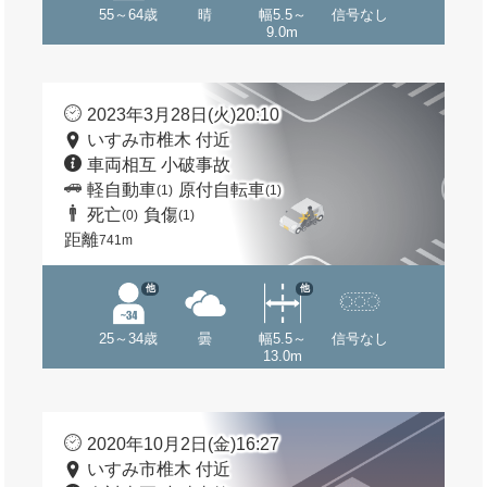
55～64歳
晴
幅5.5～
信号なし
9.0m
2023年3月28日(火)20:10
いすみ市椎木 付近
車両相互 小破事故
軽自動車
原付自転車
(1)
(1)
死亡
負傷
(0)
(1)
距離
741m
他
他
25～34歳
曇
幅5.5～
信号なし
13.0m
2020年10月2日(金)16:27
いすみ市椎木 付近