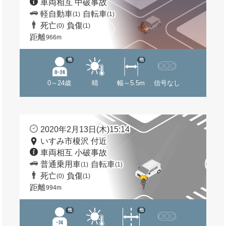
車両相互 中破事故
軽自動車
自転車
(1)
(1)
死亡
負傷
(0)
(1)
距離
966m
他
他
0～24歳
晴
幅～5.5m
信号なし
2020年2月13日(木)15:14
いすみ市榎沢 付近
車両相互 小破事故
普通乗用車
自転車
(1)
(1)
死亡
負傷
(0)
(1)
距離
994m
他
他