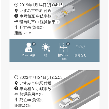
2019年1月14日(月)04:15
いすみ市中原 付近
車両相互 中破事故
軽自動車
軽貨物車
(1)
(1)
死亡
負傷
(0)
(1)
距離
1761m
他
他
25～34歳
晴
幅5.5～
信号なし
9.0m
2023年7月24日(月)15:53
いすみ市中原 付近
車両相互 小破事故
普通乗用車
(2)
死亡
負傷
(0)
(1)
距離
1763m