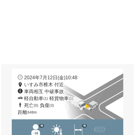
2024年7月12日(金)10:48
いすみ市椎木 付近
車両相互 中破事故
軽自動車
軽貨物車
(1)
(1)
死亡
負傷
(0)
(3)
距離
648m
他
他