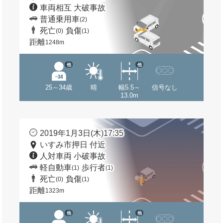
車両相互 大破事故
普通乗用車
(2)
死亡
負傷
(0)
(1)
距離
1248m
他
他
25～34歳
晴
幅5.5～
信号なし
13.0m
2019年1月3日(木)17:35
いすみ市押日 付近
人対車両 小破事故
軽自動車
歩行者
(1)
(1)
死亡
負傷
(0)
(1)
距離
1323m
他
他