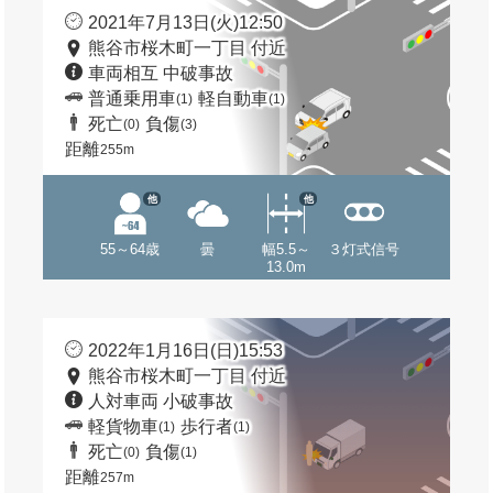
2021年7月13日(火)12:50
熊谷市桜木町一丁目 付近
車両相互 中破事故
普通乗用車
軽自動車
(1)
(1)
死亡
負傷
(0)
(3)
距離
255m
他
他
55～64歳
曇
幅5.5～
３灯式信号
13.0m
2022年1月16日(日)15:53
熊谷市桜木町一丁目 付近
人対車両 小破事故
軽貨物車
歩行者
(1)
(1)
死亡
負傷
(0)
(1)
距離
257m