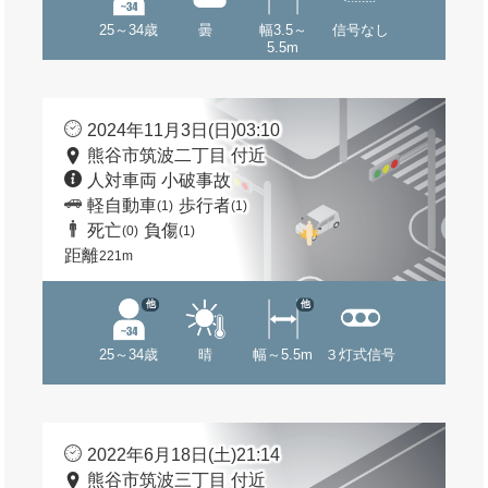
25～34歳
曇
幅3.5～
信号なし
5.5m
2024年11月3日(日)03:10
熊谷市筑波二丁目 付近
人対車両 小破事故
軽自動車
歩行者
(1)
(1)
死亡
負傷
(0)
(1)
距離
221m
他
他
25～34歳
晴
幅～5.5m
３灯式信号
2022年6月18日(土)21:14
熊谷市筑波三丁目 付近