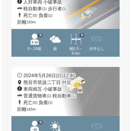
人対車両 小破事故
軽自動車
歩行者
(1)
(1)
死亡
負傷
(0)
(1)
距離
183m
他
他
0～24歳
曇
幅5.5～
信号なし
9.0m
2024年5月26日(日)12:40
熊谷市筑波二丁目 付近
車両相互 小破事故
普通貨物車
軽自動車
(1)
(1)
死亡
負傷
(0)
(1)
距離
185m
他