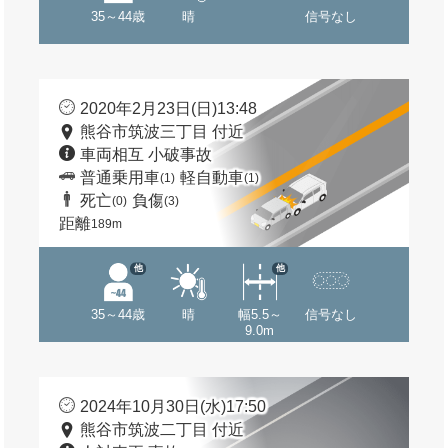
35～44歳
晴
信号なし
2020年2月23日(日)13:48
熊谷市筑波三丁目 付近
車両相互 小破事故
普通乗用車
軽自動車
(1)
(1)
死亡
負傷
(0)
(3)
距離
189m
他
他
35～44歳
晴
幅5.5～
信号なし
9.0m
2024年10月30日(水)17:50
熊谷市筑波二丁目 付近