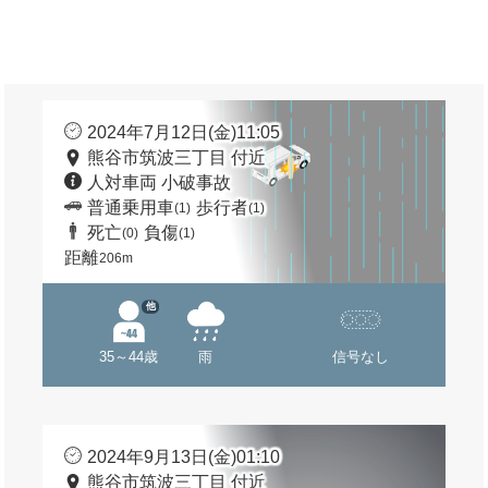
2024年7月12日(金)11:05
熊谷市筑波三丁目 付近
人対車両 小破事故
普通乗用車
歩行者
(1)
(1)
死亡
負傷
(0)
(1)
距離
206m
他
35～44歳
雨
信号なし
2024年9月13日(金)01:10
熊谷市筑波三丁目 付近