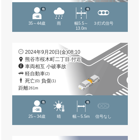
他
他
35～44歳
雨
幅5.5～
３灯式信号
13.0m
2024年9月20日(金)08:10
熊谷市桜木町二丁目 付近
車両相互 小破事故
軽自動車
(2)
死亡
負傷
(0)
(1)
距離
261m
他
他
25～34歳
晴
幅～5.5m
信号なし