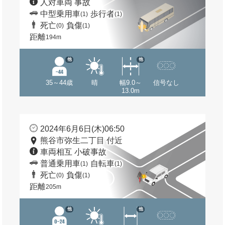
人対車両 事故
中型乗用車
歩行者
(1)
(1)
死亡
負傷
(0)
(1)
距離
194m
他
他
35～44歳
晴
幅9.0～
信号なし
13.0m
2024年6月6日(木)06:50
熊谷市弥生二丁目 付近
車両相互 小破事故
普通乗用車
自転車
(1)
(1)
死亡
負傷
(0)
(1)
距離
205m
他
他