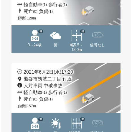
軽自動車
歩行者
(1)
(1)
死亡
負傷
(0)
(1)
距離
128m
他
他
0～24歳
曇
幅5.5～
信号なし
13.0m
2021年6月2日(水)17:20
熊谷市筑波二丁目 付近
人対車両 中破事故
軽自動車
歩行者
(1)
(1)
死亡
負傷
(0)
(1)
距離
157m
他
他