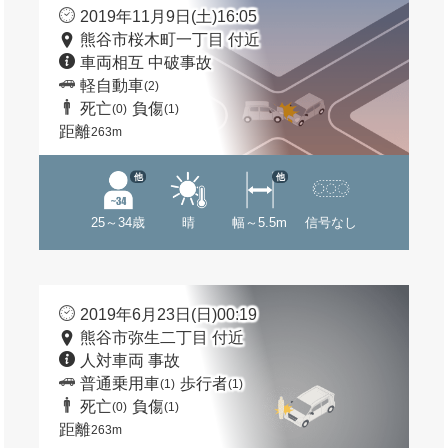
2019年11月9日(土)16:05
熊谷市桜木町一丁目 付近
車両相互 中破事故
軽自動車
(2)
死亡
負傷
(0)
(1)
距離
263m
他
他
25～34歳
晴
幅～5.5m
信号なし
2019年6月23日(日)00:19
熊谷市弥生二丁目 付近
人対車両 事故
普通乗用車
歩行者
(1)
(1)
死亡
負傷
(0)
(1)
距離
263m