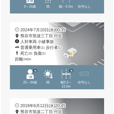
0～24歳
雨
幅～5.5m
信号なし
2024年7月10日(水)00:35
熊谷市筑波三丁目 付近
人対車両 小破事故
普通乗用車
歩行者
(1)
(1)
死亡
負傷
(0)
(1)
距離
240m
他
他
25～34歳
晴
幅5.5～
信号なし
13.0m
2019年6月12日(水)20:45
熊谷市筑波二丁目 付近