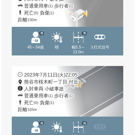
普通乗用車
歩行者
(1)
(1)
死亡
負傷
(0)
(1)
距離
100m
他
他
45～54歳
晴
幅5.5～
３灯式信号
13.0m
2023年7月11日(火)22:05
熊谷市桜木町一丁目 付近
人対車両 小破事故
普通乗用車
歩行者
(1)
(1)
死亡
負傷
(0)
(1)
距離
105m
他
他