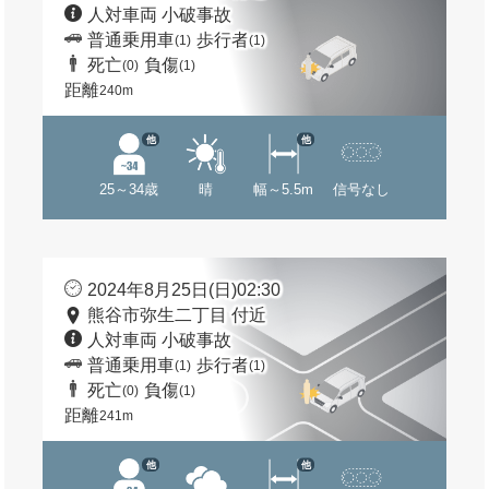
人対車両 小破事故
普通乗用車
歩行者
(1)
(1)
死亡
負傷
(0)
(1)
距離
240m
他
他
25～34歳
晴
幅～5.5m
信号なし
2024年8月25日(日)02:30
熊谷市弥生二丁目 付近
人対車両 小破事故
普通乗用車
歩行者
(1)
(1)
死亡
負傷
(0)
(1)
距離
241m
他
他