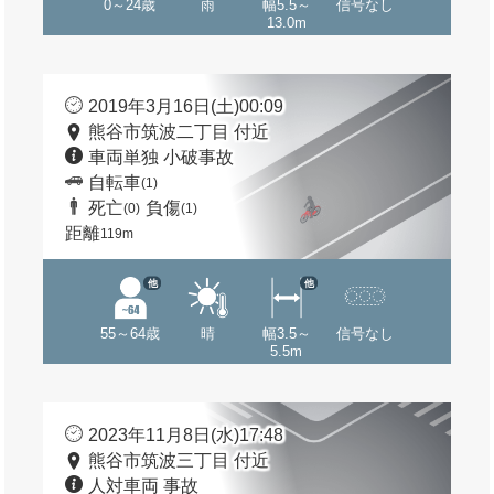
0～24歳
雨
幅5.5～
信号なし
13.0m
2019年3月16日(土)00:09
熊谷市筑波二丁目 付近
車両単独 小破事故
自転車
(1)
死亡
負傷
(0)
(1)
距離
119m
他
他
55～64歳
晴
幅3.5～
信号なし
5.5m
2023年11月8日(水)17:48
熊谷市筑波三丁目 付近
人対車両 事故