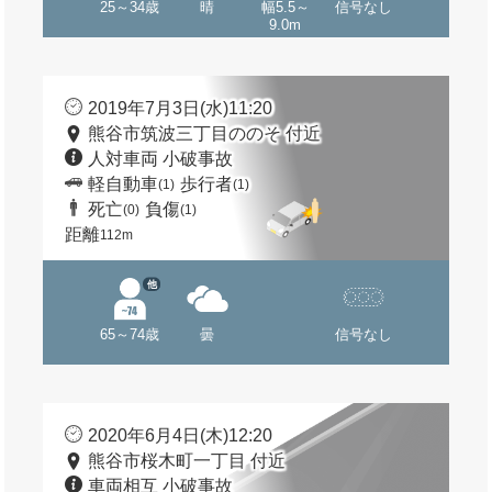
25～34歳
晴
幅5.5～
信号なし
9.0m
2019年7月3日(水)11:20
熊谷市筑波三丁目ののそ 付近
人対車両 小破事故
軽自動車
歩行者
(1)
(1)
死亡
負傷
(0)
(1)
距離
112m
他
65～74歳
曇
信号なし
2020年6月4日(木)12:20
熊谷市桜木町一丁目 付近
車両相互 小破事故