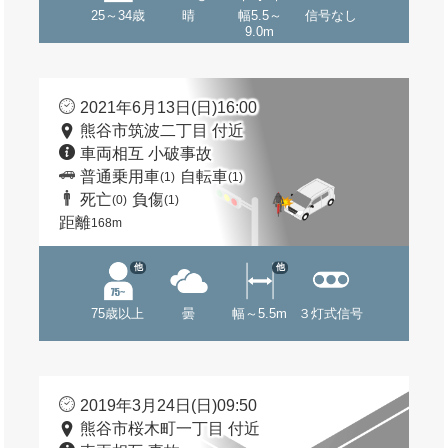
25～34歳
晴
幅5.5～
信号なし
9.0m
2021年6月13日(日)16:00
熊谷市筑波二丁目 付近
車両相互 小破事故
普通乗用車
自転車
(1)
(1)
死亡
負傷
(0)
(1)
距離
168m
他
他
75歳以上
曇
幅～5.5m
３灯式信号
2019年3月24日(日)09:50
熊谷市桜木町一丁目 付近