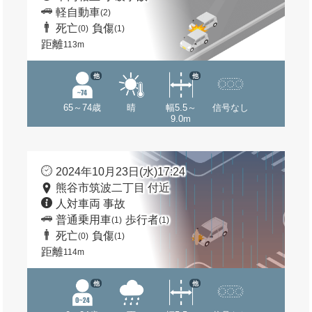
軽自動車
(2)
死亡
負傷
(0)
(1)
距離
113m
他
他
65～74歳
晴
幅5.5～
信号なし
9.0m
2024年10月23日(水)17:24
熊谷市筑波二丁目 付近
人対車両 事故
普通乗用車
歩行者
(1)
(1)
死亡
負傷
(0)
(1)
距離
114m
他
他