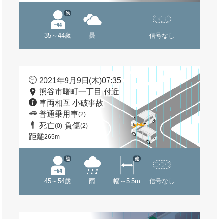
他
35～44歳
曇
信号なし
2021年9月9日(木)07:35
熊谷市曙町一丁目 付近
車両相互 小破事故
普通乗用車
(2)
死亡
負傷
(0)
(2)
距離
265m
他
他
45～54歳
雨
幅～5.5m
信号なし