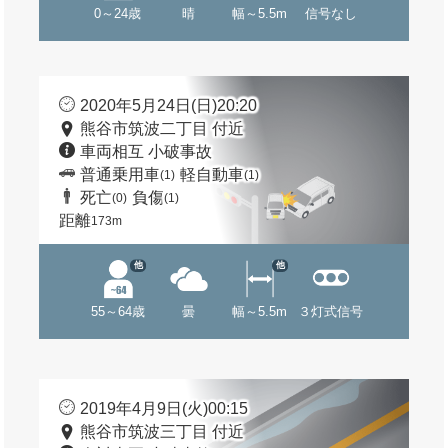
0～24歳
晴
幅～5.5m
信号なし
2020年5月24日(日)20:20
熊谷市筑波二丁目 付近
車両相互 小破事故
普通乗用車
軽自動車
(1)
(1)
死亡
負傷
(0)
(1)
距離
173m
他
他
55～64歳
曇
幅～5.5m
３灯式信号
2019年4月9日(火)00:15
熊谷市筑波三丁目 付近