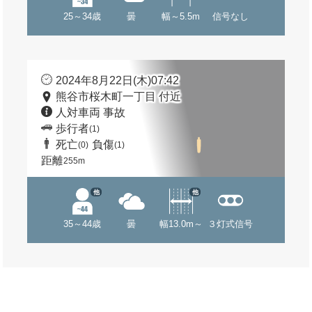
25～34歳
曇
幅～5.5m
信号なし
2024年8月22日(木)07:42
熊谷市桜木町一丁目 付近
人対車両 事故
歩行者
(1)
死亡
負傷
(0)
(1)
距離
255m
他
他
35～44歳
曇
幅13.0m～
３灯式信号