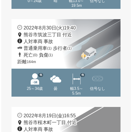
0～24歳
晴
幅13.0～
信号なし
19.5m
2022年8月30日(火)19:40
熊谷市筑波三丁目 付近
人対車両 事故
普通乗用車
歩行者
(1)
(1)
死亡
負傷
(0)
(1)
距離
164m
他
他
25～34歳
曇
幅3.5～
信号なし
5.5m
2022年8月19日(金)16:55
熊谷市桜木町一丁目 付近
人対車両 事故