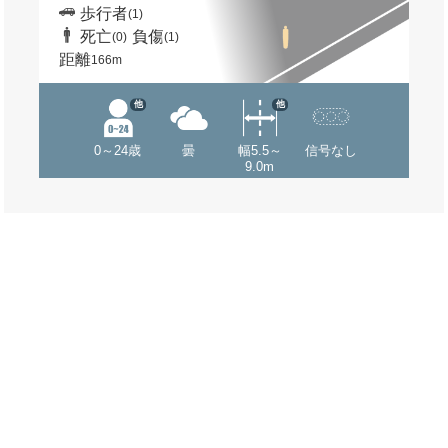
歩行者
(1)
死亡
負傷
(0)
(1)
距離
166m
他
他
0～24歳
曇
幅5.5～
信号なし
9.0m