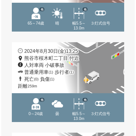
他
他
65～74歳
晴
幅5.5～
３灯式信号
13.0m
2024年8月30日(金)13:25
熊谷市桜木町二丁目 付近
人対車両 小破事故
普通乗用車
歩行者
(1)
(1)
死亡
負傷
(0)
(1)
距離
259m
他
他
0～24歳
曇
幅5.5～
３灯式信号
13.0m