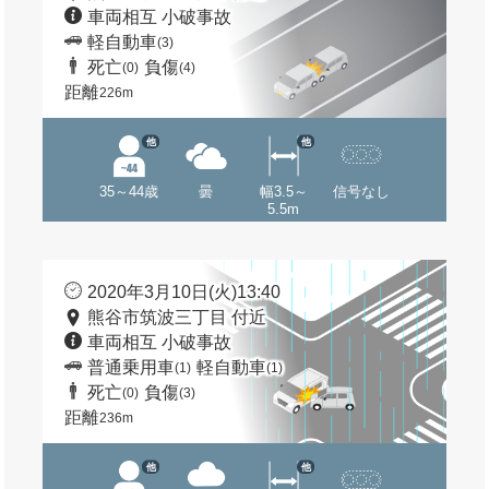
車両相互 小破事故
軽自動車
(3)
死亡
負傷
(0)
(4)
距離
226m
他
他
35～44歳
曇
幅3.5～
信号なし
5.5m
2020年3月10日(火)13:40
熊谷市筑波三丁目 付近
車両相互 小破事故
普通乗用車
軽自動車
(1)
(1)
死亡
負傷
(0)
(3)
距離
236m
他
他