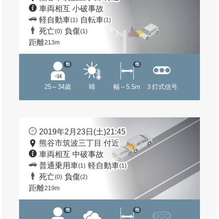
車両相互 小破事故
軽自動車
自転車
(1)
(1)
死亡
負傷
(0)
(1)
距離
213m
他
他
25～34歳
晴
幅～5.5m
３灯式信号
2019年2月23日(土)21:45
熊谷市筑波三丁目 付近
車両相互 中破事故
普通乗用車
軽自動車
(1)
(1)
死亡
負傷
(0)
(2)
距離
219m
他
他