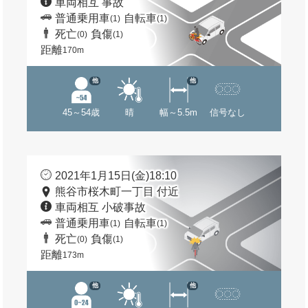
車両相互 事故
普通乗用車
自転車
(1)
(1)
死亡
負傷
(0)
(1)
距離
170m
他
他
45～54歳
晴
幅～5.5m
信号なし
2021年1月15日(金)18:10
熊谷市桜木町一丁目 付近
車両相互 小破事故
普通乗用車
自転車
(1)
(1)
死亡
負傷
(0)
(1)
距離
173m
他
他