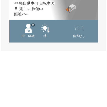
軽自動車
自転車
(1)
(1)
死亡
負傷
(0)
(1)
距離
92m
他
55～64歳
晴
信号なし