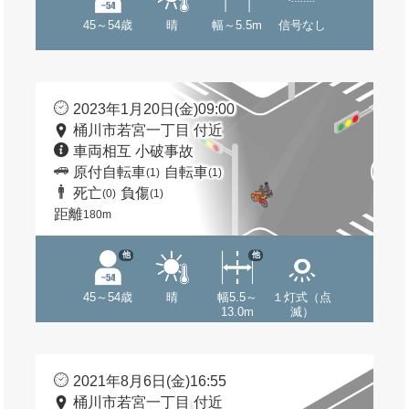
45～54歳
晴
幅～5.5m
信号なし
2023年1月20日(金)09:00
桶川市若宮一丁目 付近
車両相互 小破事故
原付自転車
自転車
(1)
(1)
死亡
負傷
(0)
(1)
距離
180m
他
他
45～54歳
晴
幅5.5～
１灯式（点
13.0m
滅）
2021年8月6日(金)16:55
桶川市若宮一丁目 付近