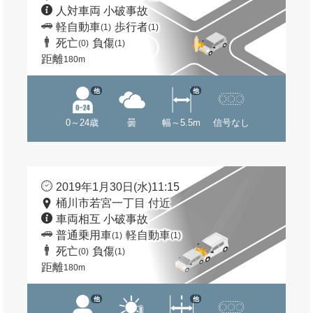
人対車両 小破事故
軽自動車
歩行者
(1)
(1)
死亡
負傷
(0)
(1)
距離
180m
他
他
0～24歳
曇
幅～5.5m
信号なし
2019年1月30日(水)11:15
桶川市若宮一丁目 付近
車両相互 小破事故
普通乗用車
軽自動車
(1)
(1)
死亡
負傷
(0)
(1)
距離
180m
他
他