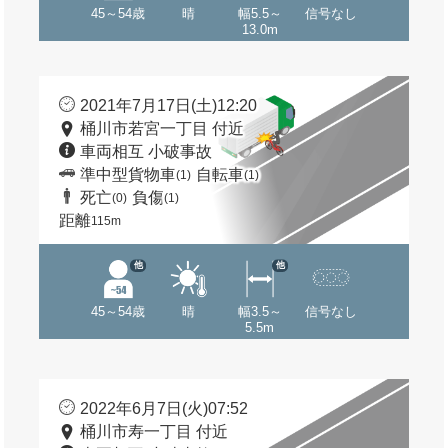
45～54歳
晴
幅5.5～
信号なし
13.0m
2021年7月17日(土)12:20
桶川市若宮一丁目 付近
車両相互 小破事故
準中型貨物車
自転車
(1)
(1)
死亡
負傷
(0)
(1)
距離
115m
他
他
45～54歳
晴
幅3.5～
信号なし
5.5m
2022年6月7日(火)07:52
桶川市寿一丁目 付近