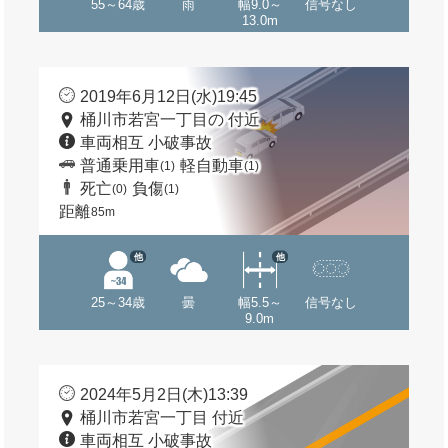
55～64歳
雨
幅9.0～
信号なし
13.0m
2019年6月12日(水)19:45
桶川市若宮一丁目の 付近
車両相互 小破事故
普通乗用車
軽自動車
(1)
(1)
死亡
負傷
(0)
(1)
距離
85m
他
他
25～34歳
曇
幅5.5～
信号なし
9.0m
2024年5月2日(木)13:39
桶川市若宮一丁目 付近
車両相互 小破事故