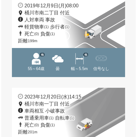
2019年12月9日(月)08:00
桶川市南二丁目 付近
人対車両 事故
軽貨物車
歩行者
(1)
(1)
死亡
負傷
(0)
(1)
距離
199m
他
他
55～64歳
曇
幅～5.5m
信号なし
2023年12月20日(水)14:15
桶川市南一丁目 付近
車両相互 小破事故
普通乗用車
自転車
(1)
(1)
死亡
負傷
(0)
(1)
距離
201m