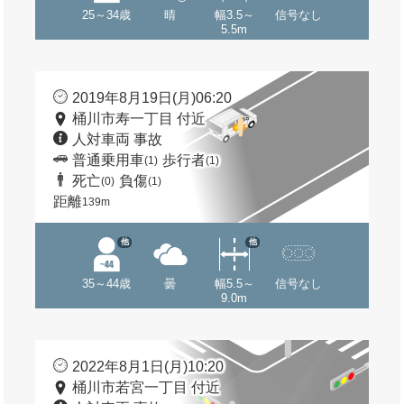
25～34歳
晴
幅3.5～
信号なし
5.5m
2019年8月19日(月)06:20
桶川市寿一丁目 付近
人対車両 事故
普通乗用車
歩行者
(1)
(1)
死亡
負傷
(0)
(1)
距離
139m
他
他
35～44歳
曇
幅5.5～
信号なし
9.0m
2022年8月1日(月)10:20
桶川市若宮一丁目 付近