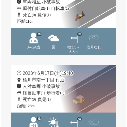
車両相互 小破事故
原付自転車
自転車
(1)
(1)
死亡
負傷
(0)
(1)
距離
116m
他
他
0～24歳
曇
幅3.5～
信号なし
5.5m
2023年6月17日(土)19:40
桶川市南一丁目 付近
人対車両 小破事故
軽自動車
歩行者
(1)
(1)
死亡
負傷
(0)
(1)
距離
128m
他
他