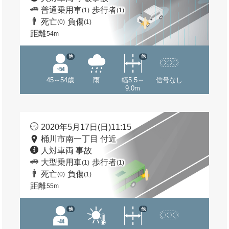
普通乗用車
歩行者
(1)
(1)
死亡
負傷
(0)
(1)
距離
54m
他
他
45～54歳
雨
幅5.5～
信号なし
9.0m
2020年5月17日(日)11:15
桶川市南一丁目 付近
人対車両 事故
大型乗用車
歩行者
(1)
(1)
死亡
負傷
(0)
(1)
距離
55m
他
他