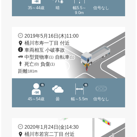
35～44歳
晴
幅5.5～
信号なし
9.0m
2019年5月16日(木)11:00
桶川市寿一丁目 付近
車両相互 小破事故
中型貨物車
自転車
(1)
(1)
死亡
負傷
(0)
(1)
距離
181m
他
他
45～54歳
曇
幅～5.5m
信号なし
2020年1月24日(金)14:30
桶川市若宮二丁目 付近