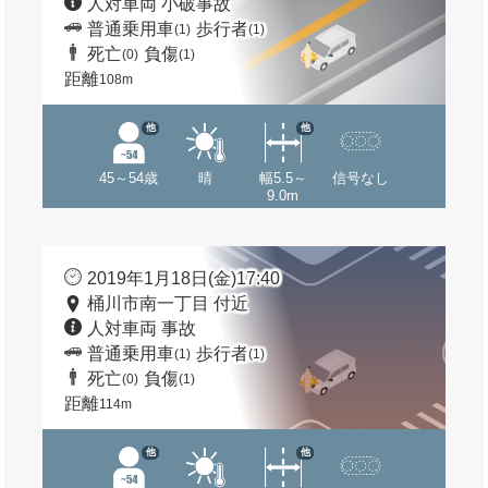
人対車両 小破事故
普通乗用車
歩行者
(1)
(1)
死亡
負傷
(0)
(1)
距離
108m
他
他
45～54歳
晴
幅5.5～
信号なし
9.0m
2019年1月18日(金)17:40
桶川市南一丁目 付近
人対車両 事故
普通乗用車
歩行者
(1)
(1)
死亡
負傷
(0)
(1)
距離
114m
他
他