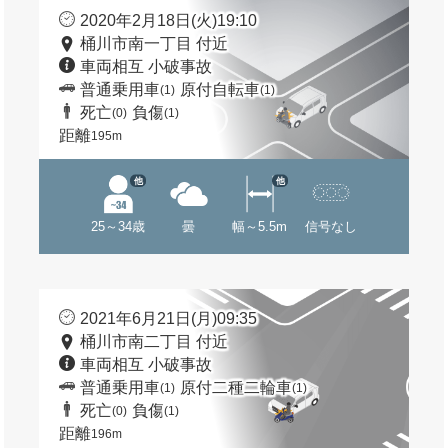
2020年2月18日(火)19:10
桶川市南一丁目 付近
車両相互 小破事故
普通乗用車
原付自転車
(1)
(1)
死亡
負傷
(0)
(1)
距離
195m
他
他
25～34歳
曇
幅～5.5m
信号なし
2021年6月21日(月)09:35
桶川市南二丁目 付近
車両相互 小破事故
普通乗用車
原付二種二輪車
(1)
(1)
死亡
負傷
(0)
(1)
距離
196m