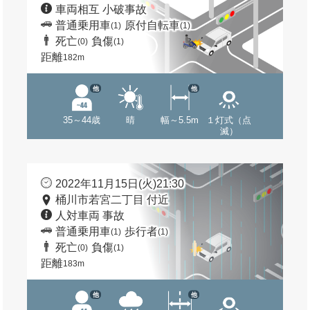
車両相互 小破事故
普通乗用車
原付自転車
(1)
(1)
死亡
負傷
(0)
(1)
距離
182m
他
他
35～44歳
晴
幅～5.5m
１灯式（点
滅）
2022年11月15日(火)21:30
桶川市若宮二丁目 付近
人対車両 事故
普通乗用車
歩行者
(1)
(1)
死亡
負傷
(0)
(1)
距離
183m
他
他