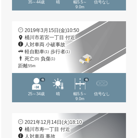
35～44歳
晴
幅5.5～
信号なし
9.0m
2019年3月15日(金)10:50
桶川市若宮一丁目 付近
人対車両 小破事故
軽自動車
歩行者
(1)
(1)
死亡
負傷
(0)
(1)
距離
55m
他
他
25～34歳
晴
幅5.5～
信号なし
9.0m
2021年12月14日(火)18:10
桶川市寿一丁目 付近
人対車両 事故