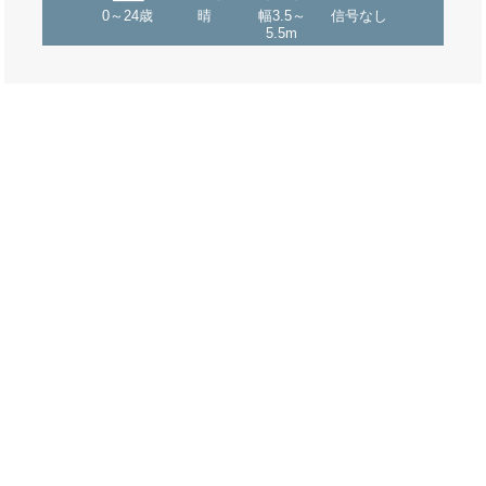
0～24歳
晴
幅3.5～
信号なし
5.5m