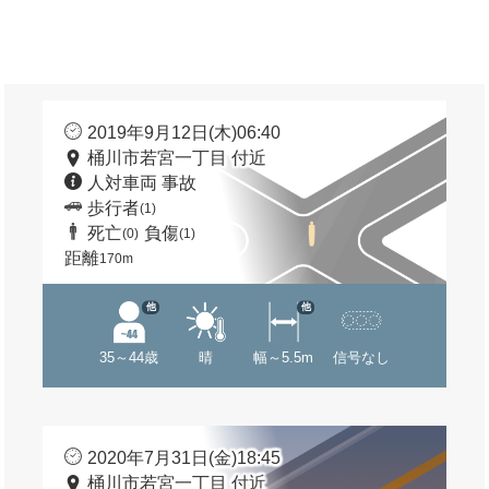
2019年9月12日(木)06:40
桶川市若宮一丁目 付近
人対車両 事故
歩行者
(1)
死亡
負傷
(0)
(1)
距離
170m
他
他
35～44歳
晴
幅～5.5m
信号なし
2020年7月31日(金)18:45
桶川市若宮一丁目 付近