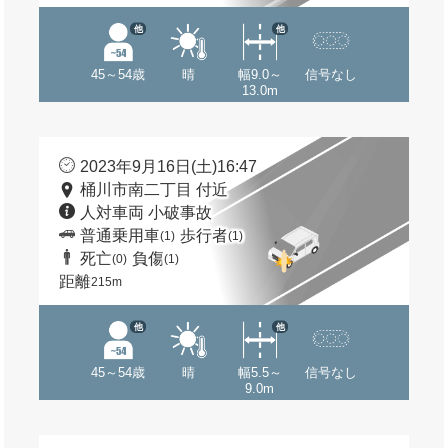
他
他
45～54歳
晴
幅9.0～
信号なし
13.0m
2023年9月16日(土)16:47
桶川市南二丁目 付近
人対車両 小破事故
普通乗用車
歩行者
(1)
(1)
死亡
負傷
(0)
(1)
距離
215m
他
他
45～54歳
晴
幅5.5～
信号なし
9.0m