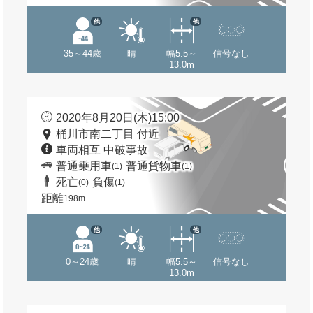
他
他
35～44歳
晴
幅5.5～
信号なし
13.0m
2020年8月20日(木)15:00
桶川市南二丁目 付近
車両相互 中破事故
普通乗用車
普通貨物車
(1)
(1)
死亡
負傷
(0)
(1)
距離
198m
他
他
0～24歳
晴
幅5.5～
信号なし
13.0m