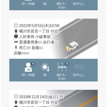
45～54歳
晴
幅5.5～
信号なし
9.0m
2022年5月5日(木)10:59
桶川市若宮一丁目 付近
人対車両 小破事故
普通乗用車
歩行者
(1)
(1)
死亡
負傷
(0)
(1)
距離
101m
他
他
45～54歳
晴
幅5.5～
信号なし
9.0m
2018年12月14日(金)21:35
桶川市若宮一丁目 付近