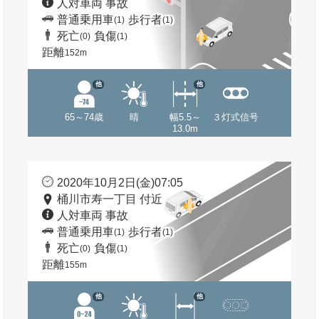
人対車両 事故
普通乗用車
歩行者
(1)
(1)
死亡
負傷
(0)
(1)
距離
152m
他
他
65～74歳
晴
幅5.5～
３灯式信号
13.0m
2020年10月2日(金)07:05
桶川市寿一丁目 付近
人対車両 事故
普通乗用車
歩行者
(1)
(1)
死亡
負傷
(0)
(1)
距離
155m
他
他