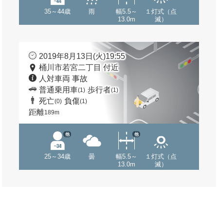
35～44歳
雨
幅5.5～
１灯式（点
13.0m
滅）
2019年8月13日(火)19:55
桶川市若宮二丁目 付近
人対車両 事故
普通乗用車
歩行者
(1)
(1)
死亡
負傷
(0)
(1)
距離
189m
他
他
25～34歳
曇
幅5.5～
１灯式（点
13.0m
滅）