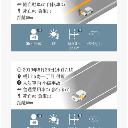
軽自動車
自転車
(1)
(1)
死亡
負傷
(0)
(1)
距離
89m
他
他
35～44歳
晴
幅9.0～
信号なし
13.0m
2019年6月26日(水)17:10
桶川市寿一丁目 付近
人対車両 小破事故
普通乗用車
歩行者
(1)
(1)
死亡
負傷
(0)
(1)
距離
89m
他
他