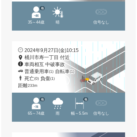
他
35～44歳
晴
信号なし
2024年9月27日(金)10:15
桶川市寿一丁目 付近
車両相互 中破事故
普通乗用車
自転車
(1)
(1)
死亡
負傷
(0)
(1)
距離
233m
他
他
65～74歳
雨
幅～5.5m
信号なし