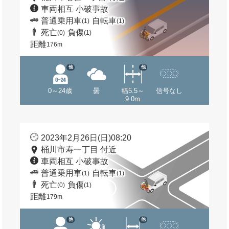
車両相互 小破事故
普通乗用車
自転車
(1)
(1)
死亡
負傷
(0)
(1)
距離
176m
他
他
0～24歳
曇
幅5.5～
信号なし
9.0m
2023年2月26日(日)08:20
桶川市寿一丁目 付近
車両相互 小破事故
普通乗用車
自転車
(1)
(1)
死亡
負傷
(0)
(1)
距離
179m
他
他