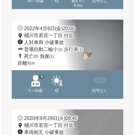
45～54歳
晴
幅5.5～
信号なし
9.0m
2022年4月8日(金)20:00
桶川市若宮一丁目 付近
人対車両 小破事故
普通自動二輪小
歩行者
(1)
(1)
死亡
負傷
(0)
(1)
距離
91m
他
0～24歳
晴
信号なし
2020年9月29日(火)08:40
桶川市若宮一丁目 付近
車両相互 小破事故