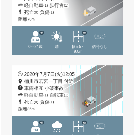
軽自動車
歩行者
(1)
(1)
死亡
負傷
(0)
(1)
距離
70m
他
他
0～24歳
晴
幅5.5～
信号なし
9.0m
2020年7月7日(火)12:05
桶川市若宮一丁目 付近
車両相互 小破事故
軽自動車
自転車
(1)
(1)
死亡
負傷
(0)
(1)
距離
85m
他
他