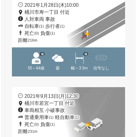
2021年1月28日(木)10:00
桶川市寿一丁目 付近
人対車両 事故
自転車
歩行者
(1)
(1)
死亡
負傷
(0)
(1)
距離
216m
他
他
55～64歳
曇
幅～3.5m
信号なし
2021年9月13日(月)12:30
桶川市若宮一丁目 付近
車両相互 小破事故
普通乗用車
軽自動車
(1)
(1)
死亡
負傷
(0)
(1)
距離
231m