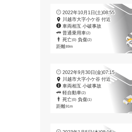
2022年10月1日(土)08:55
川越市大字小ケ谷 付近
車両相互 小破事故
普通乗用車
(2)
死亡
負傷
(0)
(2)
距離
89m
2022年9月30日(金)07:15
川越市大字小ケ谷 付近
車両相互 小破事故
軽自動車
(2)
死亡
負傷
(0)
(1)
距離
91m