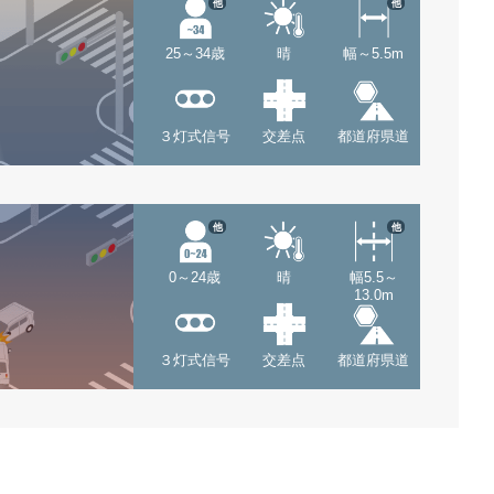
他
他
25～34歳
晴
幅～5.5m
３灯式信号
交差点
都道府県道
他
他
0～24歳
晴
幅5.5～
13.0m
３灯式信号
交差点
都道府県道