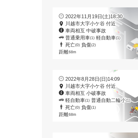
2022年11月19日(土)18:30
川越市大字小ケ谷 付近
車両相互 中破事故
普通乗用車
軽自動車
(1)
(1)
死亡
負傷
(0)
(2)
距離
68m
2022年8月28日(日)14:09
川越市大字小ケ谷 付近
車両相互 小破事故
軽自動車
普通自動二輪小
(1)
(1)
死亡
負傷
(0)
(1)
距離
68m