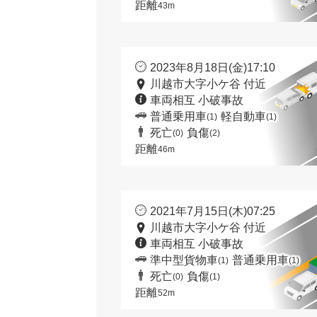
距離
43m
2023年8月18日(金)17:10
川越市大字小ケ谷 付近
車両相互 小破事故
普通乗用車
軽自動車
(1)
(1)
死亡
負傷
(0)
(2)
距離
46m
2021年7月15日(木)07:25
川越市大字小ケ谷 付近
車両相互 小破事故
準中型貨物車
普通乗用車
(1)
(1)
死亡
負傷
(0)
(1)
距離
52m