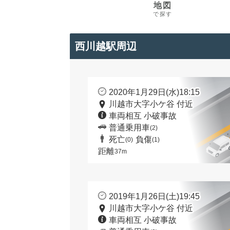
地図
で探す
西川越駅周辺
2020年1月29日(水)18:15
川越市大字小ケ谷 付近
車両相互 小破事故
普通乗用車
(2)
死亡
負傷
(0)
(1)
距離
37m
2019年1月26日(土)19:45
川越市大字小ケ谷 付近
車両相互 小破事故