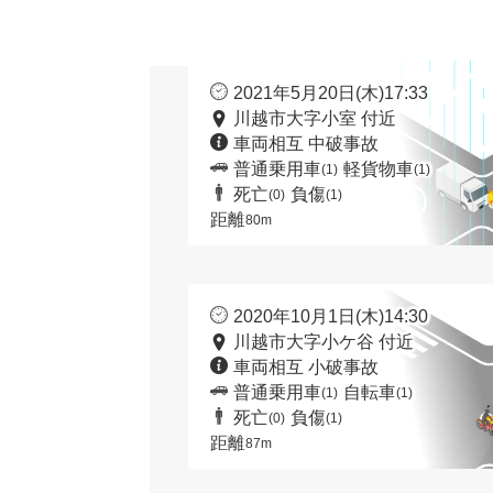
2021年5月20日(木)17:33
川越市大字小室 付近
車両相互 中破事故
普通乗用車
軽貨物車
(1)
(1)
死亡
負傷
(0)
(1)
距離
80m
2020年10月1日(木)14:30
川越市大字小ケ谷 付近
車両相互 小破事故
普通乗用車
自転車
(1)
(1)
死亡
負傷
(0)
(1)
距離
87m