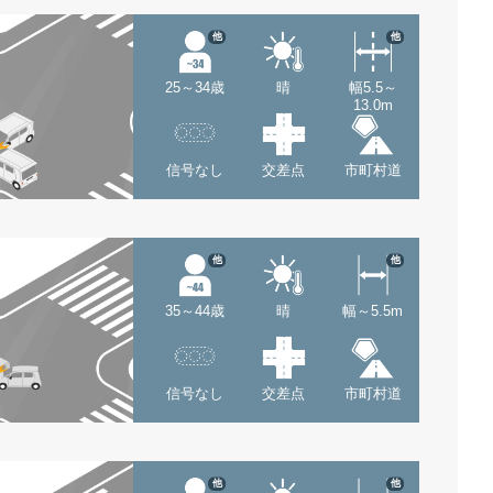
他
他
25～34歳
晴
幅5.5～
13.0m
信号なし
交差点
市町村道
他
他
35～44歳
晴
幅～5.5m
信号なし
交差点
市町村道
他
他