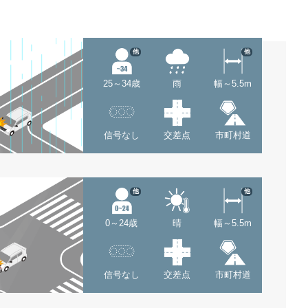
他
他
25～34歳
雨
幅～5.5m
信号なし
交差点
市町村道
他
他
0～24歳
晴
幅～5.5m
信号なし
交差点
市町村道