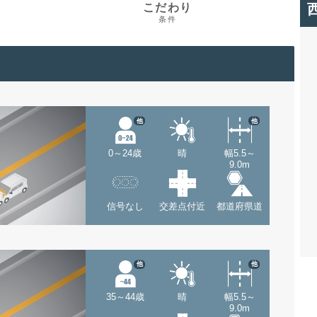
こだわり
条件
他
他
0～24歳
晴
幅5.5～
9.0m
信号なし
交差点付近
都道府県道
他
他
35～44歳
晴
幅5.5～
9.0m