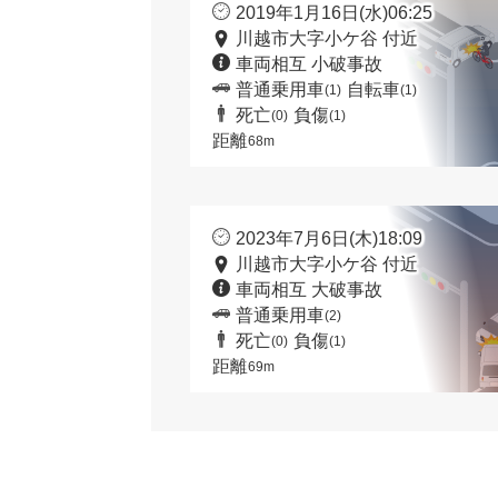
2019年1月16日(水)06:25
川越市大字小ケ谷 付近
車両相互 小破事故
普通乗用車
自転車
(1)
(1)
死亡
負傷
(0)
(1)
距離
68m
2023年7月6日(木)18:09
川越市大字小ケ谷 付近
車両相互 大破事故
普通乗用車
(2)
死亡
負傷
(0)
(1)
距離
69m