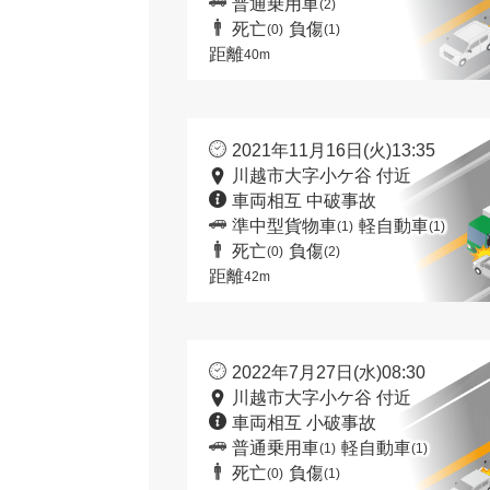
普通乗用車
(2)
死亡
負傷
(0)
(1)
距離
40m
2021年11月16日(火)13:35
川越市大字小ケ谷 付近
車両相互 中破事故
準中型貨物車
軽自動車
(1)
(1)
死亡
負傷
(0)
(2)
距離
42m
2022年7月27日(水)08:30
川越市大字小ケ谷 付近
車両相互 小破事故
普通乗用車
軽自動車
(1)
(1)
死亡
負傷
(0)
(1)