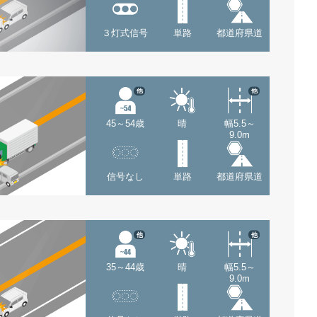
３灯式信号
単路
都道府県道
他
他
45～54歳
晴
幅5.5～
9.0m
信号なし
単路
都道府県道
他
他
35～44歳
晴
幅5.5～
9.0m