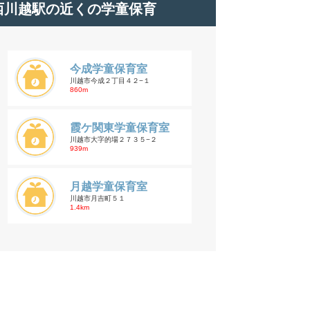
西川越駅の近くの学童保育
今成学童保育室
川越市今成２丁目４２−１
860m
霞ケ関東学童保育室
川越市大字的場２７３５−２
939m
月越学童保育室
川越市月吉町５１
1.4km