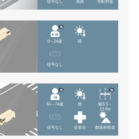
信号なし
単路
市町村道
他
0～24歳
晴
信号なし
他
他
65～74歳
晴
幅5.5～
13.0m
信号なし
交差点
都道府県道