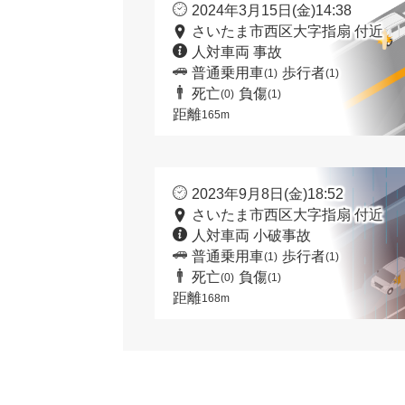
2024年3月15日(金)14:38
さいたま市西区大字指扇 付近
人対車両 事故
普通乗用車
歩行者
(1)
(1)
死亡
負傷
(0)
(1)
距離
165m
2023年9月8日(金)18:52
さいたま市西区大字指扇 付近
人対車両 小破事故
普通乗用車
歩行者
(1)
(1)
死亡
負傷
(0)
(1)
距離
168m