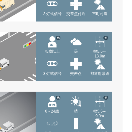
３灯式信号
交差点付近
市町村道
他
他
75歳以上
曇
幅5.5～
13.0m
３灯式信号
交差点
都道府県道
他
他
0～24歳
晴
幅5.5～
9.0m