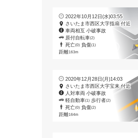
2022年10月12日(水)03:55
さいたま市西区大字指扇 付近
車両相互 小破事故
原付自転車
(2)
死亡
負傷
(0)
(1)
距離
163m
2020年12月28日(月)14:03
さいたま市西区大字宝来 付近
人対車両 小破事故
軽自動車
歩行者
(1)
(2)
死亡
負傷
(0)
(2)
距離
164m