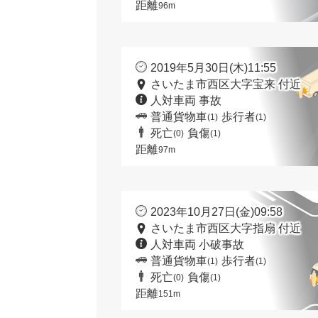
距離
96m
2019年5月30日(木)11:55
さいたま市西区大字宝来 付近
人対車両 事故
普通貨物車
歩行者
(1)
(1)
死亡
負傷
(0)
(1)
距離
97m
2023年10月27日(金)09:58
さいたま市西区大字指扇 付近
人対車両 小破事故
普通貨物車
歩行者
(1)
(1)
死亡
負傷
(0)
(1)
距離
151m