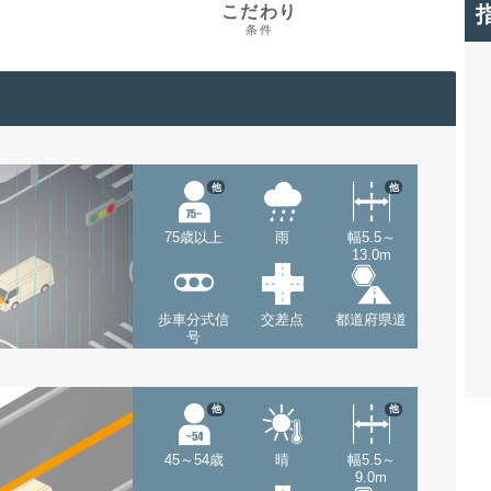
こだわり
条件
他
他
75歳以上
雨
幅5.5～
13.0m
歩車分式信
交差点
都道府県道
号
他
他
45～54歳
晴
幅5.5～
9.0m