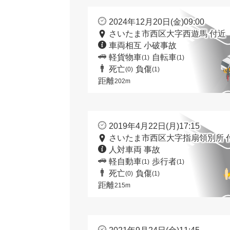
2024年12月20日(金)09:00
さいたま市西区大字西遊馬 付近
車両相互 小破事故
軽貨物車
自転車
(1)
(1)
死亡
負傷
(0)
(1)
距離
202m
2019年4月22日(月)17:15
さいたま市西区大字指扇領別所 
人対車両 事故
軽自動車
歩行者
(1)
(1)
死亡
負傷
(0)
(1)
距離
215m