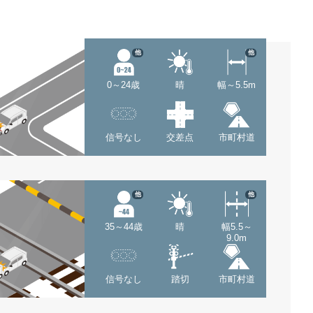
他
他
0～24歳
晴
幅～5.5m
信号なし
交差点
市町村道
他
他
35～44歳
晴
幅5.5～
9.0m
信号なし
踏切
市町村道