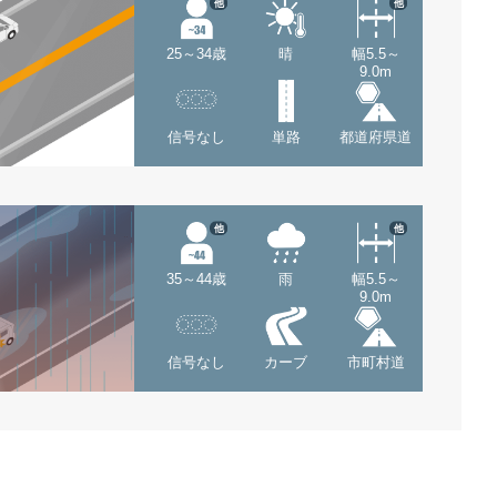
他
他
25～34歳
晴
幅5.5～
9.0m
信号なし
単路
都道府県道
他
他
35～44歳
雨
幅5.5～
9.0m
信号なし
カーブ
市町村道