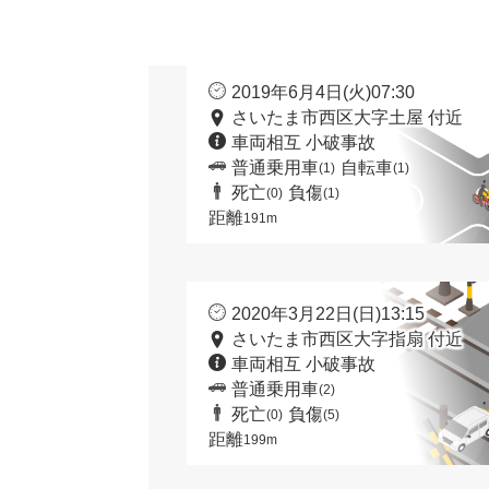
2019年6月4日(火)07:30
さいたま市西区大字土屋 付近
車両相互 小破事故
普通乗用車
自転車
(1)
(1)
死亡
負傷
(0)
(1)
距離
191m
2020年3月22日(日)13:15
さいたま市西区大字指扇 付近
車両相互 小破事故
普通乗用車
(2)
死亡
負傷
(0)
(5)
距離
199m