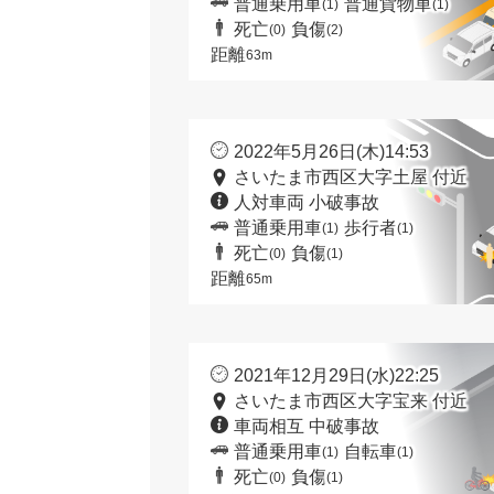
普通乗用車
普通貨物車
(1)
(1)
死亡
負傷
(0)
(2)
距離
63m
2022年5月26日(木)14:53
さいたま市西区大字土屋 付近
人対車両 小破事故
普通乗用車
歩行者
(1)
(1)
死亡
負傷
(0)
(1)
距離
65m
2021年12月29日(水)22:25
さいたま市西区大字宝来 付近
車両相互 中破事故
普通乗用車
自転車
(1)
(1)
死亡
負傷
(0)
(1)