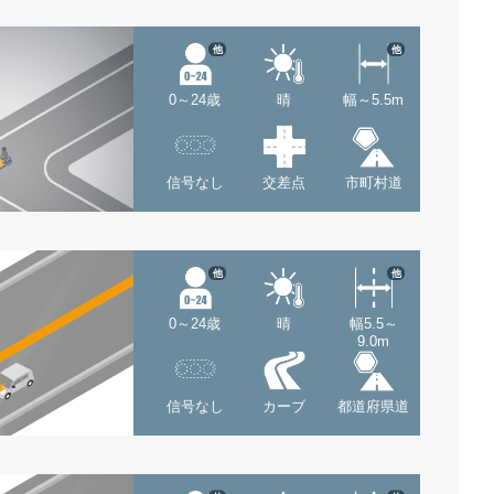
他
他
0～24歳
晴
幅～5.5m
信号なし
交差点
市町村道
他
他
0～24歳
晴
幅5.5～
9.0m
信号なし
カーブ
都道府県道