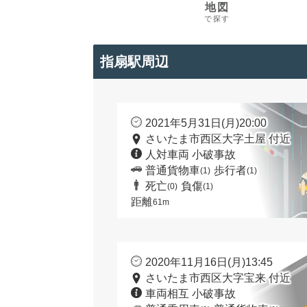
地図
で探す
指扇駅周辺
2021年5月31日(月)20:00
さいたま市西区大字土屋 付近
人対車両 小破事故
普通貨物車
歩行者
(1)
(1)
死亡
負傷
(0)
(1)
距離
61m
2020年11月16日(月)13:45
さいたま市西区大字宝来 付近
車両相互 小破事故