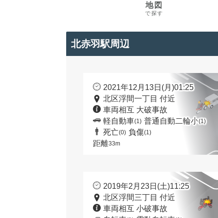
地図
で探す
北赤羽駅周辺
2021年12月13日(月)01:25
北区浮間一丁目 付近
車両相互 大破事故
軽自動車
普通自動二輪小
(1)
(1)
死亡
負傷
(0)
(1)
距離
33m
2019年2月23日(土)11:25
北区浮間三丁目 付近
車両相互 小破事故