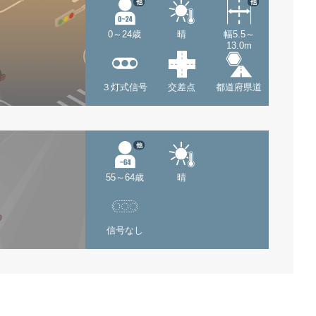
他
他
0～24歳
晴
幅5.5～
13.0m
３灯式信号
交差点
都道府県道
他
55～64歳
晴
信号なし