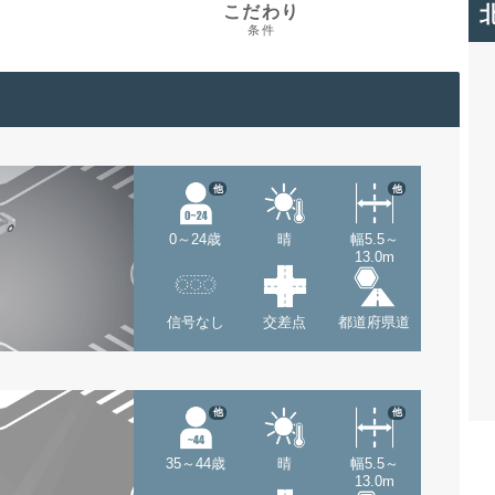
こだわり
条件
他
他
0～24歳
晴
幅5.5～
13.0m
信号なし
交差点
都道府県道
他
他
35～44歳
晴
幅5.5～
13.0m