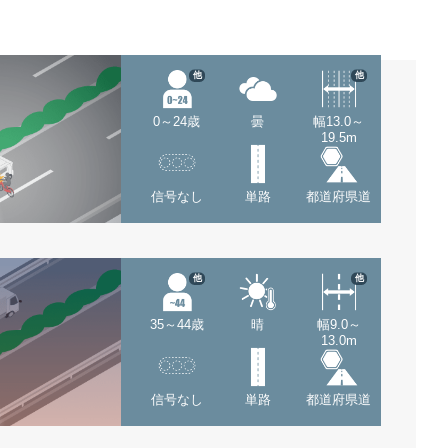
他
他
0～24歳
曇
幅13.0～
19.5m
信号なし
単路
都道府県道
他
他
35～44歳
晴
幅9.0～
13.0m
信号なし
単路
都道府県道