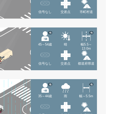
信号なし
交差点
市町村道
他
他
45～54歳
晴
幅5.5～
13.0m
信号なし
交差点
都道府県道
他
他
35～44歳
雨
幅～5.5m