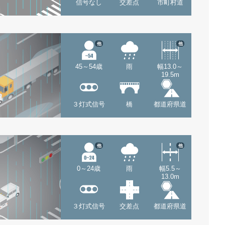
信号なし
交差点
市町村道
他
他
45～54歳
雨
幅13.0～
19.5m
３灯式信号
橋
都道府県道
他
他
0～24歳
雨
幅5.5～
13.0m
３灯式信号
交差点
都道府県道