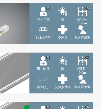
他
他
65～74歳
晴
幅5.5～
13.0m
３灯式信号
交差点
都道府県道
他
他
55～64歳
晴
幅5.5～
9.0m
信号なし
交差点付近
都道府県道
他
他