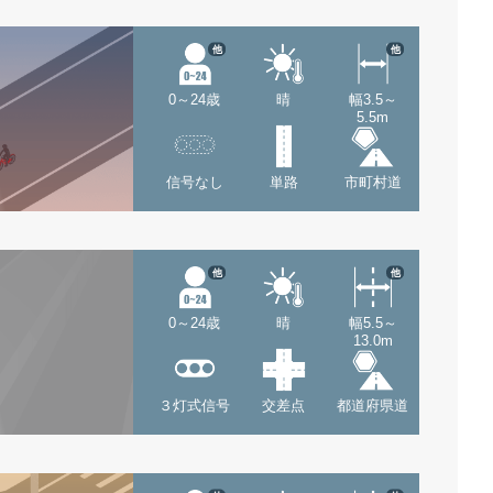
他
他
0～24歳
晴
幅3.5～
5.5m
信号なし
単路
市町村道
他
他
0～24歳
晴
幅5.5～
13.0m
３灯式信号
交差点
都道府県道