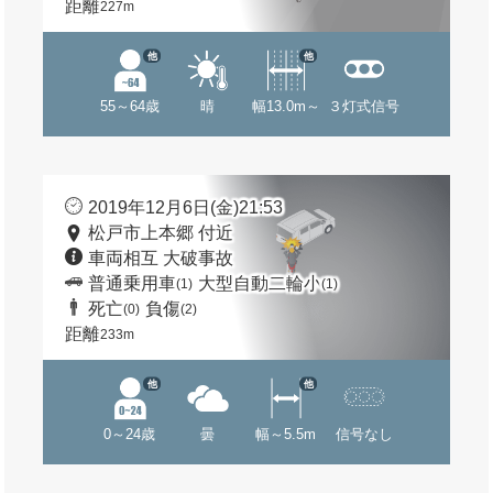
距離
227m
他
他
55～64歳
晴
幅13.0m～
３灯式信号
2019年12月6日(金)21:53
松戸市上本郷 付近
車両相互 大破事故
普通乗用車
大型自動二輪小
(1)
(1)
死亡
負傷
(0)
(2)
距離
233m
他
他
0～24歳
曇
幅～5.5m
信号なし