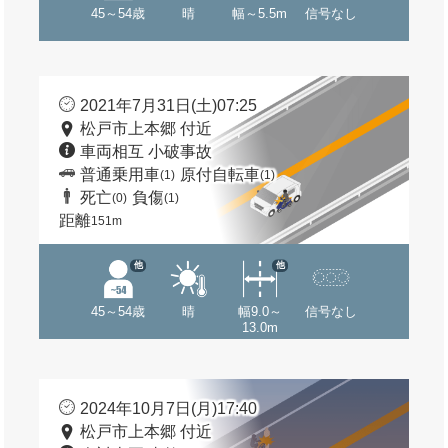
45～54歳
晴
幅～5.5m
信号なし
2021年7月31日(土)07:25
松戸市上本郷 付近
車両相互 小破事故
普通乗用車
原付自転車
(1)
(1)
死亡
負傷
(0)
(1)
距離
151m
他
他
45～54歳
晴
幅9.0～
信号なし
13.0m
2024年10月7日(月)17:40
松戸市上本郷 付近