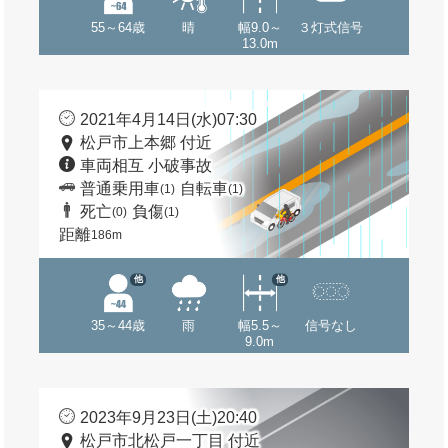
55～64歳
晴
幅9.0～
３灯式信号
13.0m
2021年4月14日(水)07:30
松戸市上本郷 付近
車両相互 小破事故
普通乗用車
自転車
(1)
(1)
死亡
負傷
(0)
(1)
距離
186m
他
他
35～44歳
雨
幅5.5～
信号なし
9.0m
2023年9月23日(土)20:40
松戸市北松戸一丁目 付近