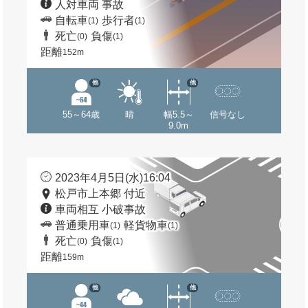
人対車両 事故
自転車
歩行者
(1)
(1)
死亡
負傷
(0)
(1)
距離
152m
他
他
55～64歳
晴
幅5.5～
信号なし
9.0m
2023年4月5日(水)16:04
松戸市上本郷 付近
車両相互 小破事故
普通乗用車
軽貨物車
(1)
(1)
死亡
負傷
(0)
(1)
距離
159m
他
他