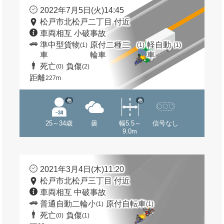
2022年7月5日(火)14:45
松戸市北松戸二丁目 付近
車両相互 小破事故
準中型貨物
原付二種二
軽自動
(1)
(1)
(1)
車
輪車
車
死亡
負傷
(0)
(2)
距離
227m
他
他
25～34歳
曇
幅5.5～
信号なし
9.0m
2021年3月4日(木)11:20
松戸市北松戸三丁目 付近
車両相互 中破事故
普通自動二輪小
原付自転車
(1)
(1)
死亡
負傷
(0)
(1)