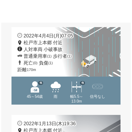
2022年4月4日(月)07:05
松戸市上本郷 付近
人対車両 小破事故
普通乗用車
歩行者
(1)
(1)
死亡
負傷
(0)
(1)
距離
170m
他
他
45～54歳
雨
幅5.5～
信号なし
13.0m
2022年1月13日(木)19:36
松戸市上本郷 付近