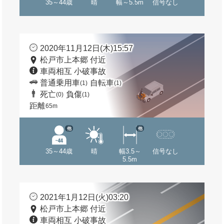
35～44歳
晴
幅～5.5m
信号なし
2020年11月12日(木)15:57
松戸市上本郷 付近
車両相互 小破事故
普通乗用車
自転車
(1)
(1)
死亡
負傷
(0)
(1)
距離
65m
他
他
35～44歳
晴
幅3.5～
信号なし
5.5m
2021年1月12日(火)03:20
松戸市上本郷 付近
車両相互 小破事故