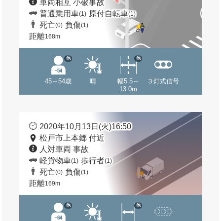
車両相互 小破事故
普通乗用車
原付自転車
(1)
(1)
死亡
負傷
(0)
(1)
距離
168m
他
他
45～54歳
晴
幅5.5～
３灯式信号
13.0m
2020年10月13日(火)16:50
松戸市上本郷 付近
人対車両 事故
軽貨物車
歩行者
(1)
(1)
死亡
負傷
(0)
(1)
距離
169m
他
他