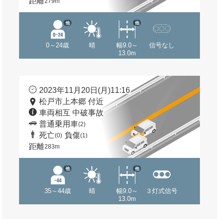
距離
279m
他
他
0～24歳
晴
幅9.0～
信号なし
13.0m
2023年11月20日(月)11:16
松戸市上本郷 付近
車両相互 中破事故
普通乗用車
(2)
死亡
負傷
(0)
(1)
距離
283m
他
他
35～44歳
晴
幅9.0～
３灯式信号
13.0m