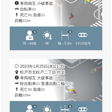
車両相互 小破事故
自転車
(1)
死亡
負傷
(0)
(1)
距離
212m
他
他
35～44歳
晴
幅～5.5m
３灯式信号
2023年1月25日(水)21:35
松戸市北松戸二丁目 付近
車両相互 大破事故
軽自動車
普通自動二輪小
(1)
(1)
死亡
負傷
(0)
(2)
距離
225m
他
他