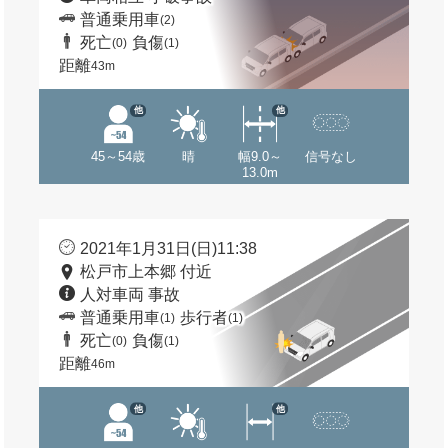
普通乗用車
(2)
死亡
負傷
(0)
(1)
距離
43m
他
他
45～54歳
晴
幅9.0～
信号なし
13.0m
2021年1月31日(日)11:38
松戸市上本郷 付近
人対車両 事故
普通乗用車
歩行者
(1)
(1)
死亡
負傷
(0)
(1)
距離
46m
他
他