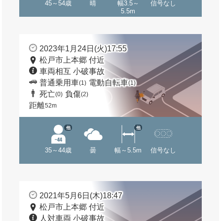
45～54歳
晴
幅3.5～
信号なし
5.5m
2023年1月24日(火)17:55
松戸市上本郷 付近
車両相互 小破事故
普通乗用車
電動自転車
(1)
(1)
死亡
負傷
(0)
(2)
距離
52m
他
他
35～44歳
曇
幅～5.5m
信号なし
2021年5月6日(木)18:47
松戸市上本郷 付近
人対車両 小破事故