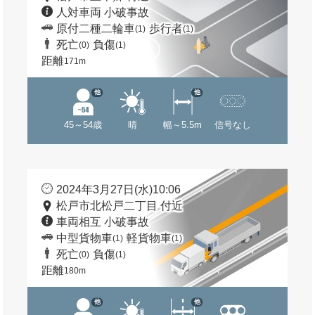
人対車両 小破事故
原付二種二輪車
歩行者
(1)
(1)
死亡
負傷
(0)
(1)
距離
171m
他
他
45～54歳
晴
幅～5.5m
信号なし
2024年3月27日(水)10:06
松戸市北松戸二丁目 付近
車両相互 小破事故
中型貨物車
軽貨物車
(1)
(1)
死亡
負傷
(0)
(1)
距離
180m
他
他