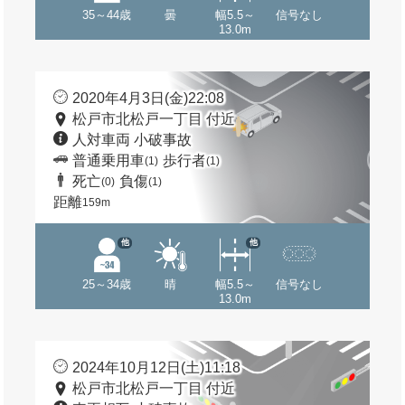
35～44歳
曇
幅5.5～
信号なし
13.0m
2020年4月3日(金)22:08
松戸市北松戸一丁目 付近
人対車両 小破事故
普通乗用車
歩行者
(1)
(1)
死亡
負傷
(0)
(1)
距離
159m
他
他
25～34歳
晴
幅5.5～
信号なし
13.0m
2024年10月12日(土)11:18
松戸市北松戸一丁目 付近