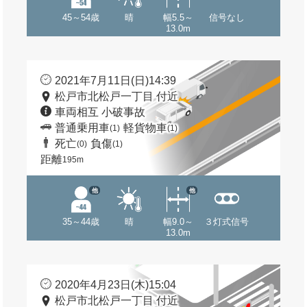
45～54歳
晴
幅5.5～
信号なし
13.0m
2021年7月11日(日)14:39
松戸市北松戸一丁目 付近
車両相互 小破事故
普通乗用車
軽貨物車
(1)
(1)
死亡
負傷
(0)
(1)
距離
195m
他
他
35～44歳
晴
幅9.0～
３灯式信号
13.0m
2020年4月23日(木)15:04
松戸市北松戸一丁目 付近