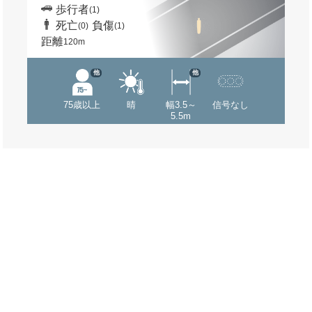
歩行者
(1)
死亡
負傷
(0)
(1)
距離
120m
他
他
75歳以上
晴
幅3.5～
信号なし
5.5m