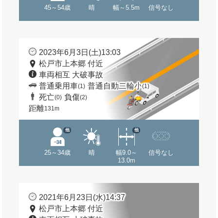
45～54歳
晴
幅～5.5m
信号なし
2023年6月3日(土)13:03
松戸市上本郷 付近
車両相互 大破事故
普通乗用車
普通自動二輪小
(1)
(1)
死亡
負傷
(0)
(2)
距離
131m
他
他
25～34歳
晴
幅9.0～
信号なし
13.0m
2021年6月23日(水)14:37
松戸市上本郷 付近