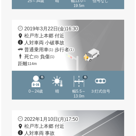
25～34歳
晴
幅13.0～
信号なし
19.5m
2019年3月22日(金)16:30
松戸市上本郷 付近
人対車両 小破事故
普通乗用車
歩行者
(1)
(1)
死亡
負傷
(0)
(1)
距離
114m
他
他
0～24歳
晴
幅5.5～
３灯式信号
13.0m
2022年1月10日(月)17:50
松戸市上本郷 付近
人対車両 事故