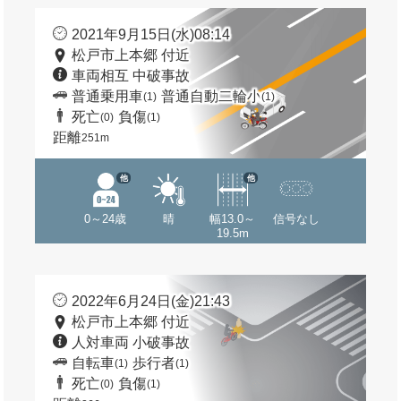
2021年9月15日(水)08:14
松戸市上本郷 付近
車両相互 中破事故
普通乗用車
普通自動二輪小
(1)
(1)
死亡
負傷
(0)
(1)
距離
251m
他
他
0～24歳
晴
幅13.0～
信号なし
19.5m
2022年6月24日(金)21:43
松戸市上本郷 付近
人対車両 小破事故
自転車
歩行者
(1)
(1)
死亡
負傷
(0)
(1)