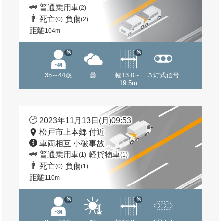
普通乗用車
(2)
死亡
負傷
(0)
(2)
距離
104m
他
他
35～44歳
曇
幅13.0～
３灯式信号
19.5m
2023年11月13日(月)09:53
松戸市上本郷 付近
車両相互 小破事故
普通乗用車
軽貨物車
(1)
(1)
死亡
負傷
(0)
(1)
距離
110m
他
他