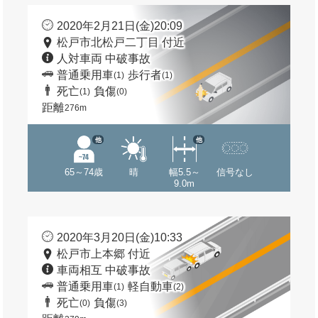
2020年2月21日(金)20:09
松戸市北松戸二丁目 付近
人対車両 中破事故
普通乗用車
歩行者
(1)
(1)
死亡
負傷
(1)
(0)
距離
276m
他
他
65～74歳
晴
幅5.5～
信号なし
9.0m
2020年3月20日(金)10:33
松戸市上本郷 付近
車両相互 中破事故
普通乗用車
軽自動車
(1)
(2)
死亡
負傷
(0)
(3)