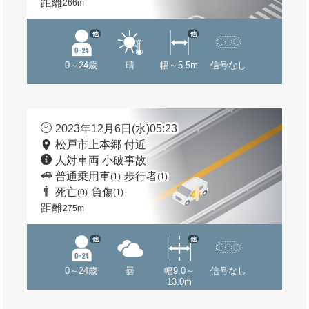
距離
266m
他
他
0～24歳
晴
幅～5.5m
信号なし
2023年12月6日(水)05:23
松戸市上本郷 付近
人対車両 小破事故
普通乗用車
歩行者
(1)
(1)
死亡
負傷
(0)
(1)
距離
275m
他
他
0～24歳
曇
幅9.0～
信号なし
13.0m