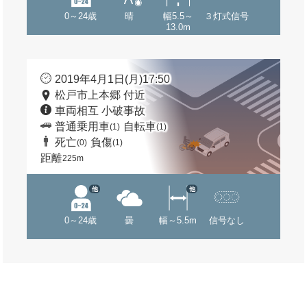
0～24歳
晴
幅5.5～
３灯式信号
13.0m
2019年4月1日(月)17:50
松戸市上本郷 付近
車両相互 小破事故
普通乗用車
自転車
(1)
(1)
死亡
負傷
(0)
(1)
距離
225m
他
他
0～24歳
曇
幅～5.5m
信号なし