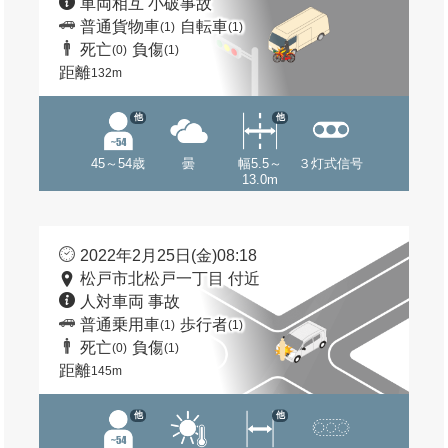
車両相互 小破事故
普通貨物車
自転車
(1)
(1)
死亡
負傷
(0)
(1)
距離
132m
他
他
45～54歳
曇
幅5.5～
３灯式信号
13.0m
2022年2月25日(金)08:18
松戸市北松戸一丁目 付近
人対車両 事故
普通乗用車
歩行者
(1)
(1)
死亡
負傷
(0)
(1)
距離
145m
他
他