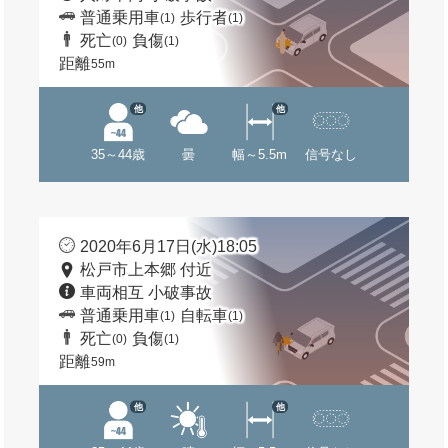
普通乗用車
歩行者
(1)
(1)
死亡
負傷
(0)
(1)
距離
55m
他
他
35～44歳
曇
幅～5.5m
信号なし
2020年6月17日(水)18:05
松戸市上本郷 付近
車両相互 小破事故
普通乗用車
自転車
(1)
(1)
死亡
負傷
(0)
(1)
距離
59m
他
他