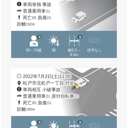
車両単独 事故
普通乗用車
(1)
死亡
負傷
(0)
(1)
距離
192m
他
他
65～74歳
晴
幅5.5～
信号なし
9.0m
2022年7月2日(土)11:00
松戸市北松戸一丁目 付近
車両相互 小破事故
普通乗用車
原付自転車
(1)
(1)
死亡
負傷
(0)
(1)
距離
195m
他
他