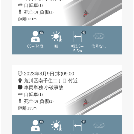
自転車
(1)
死亡
負傷
(0)
(1)
距離
131m
他
他
65～74歳
晴
幅3.5～
信号なし
5.5m
2023年3月9日(木)09:00
荒川区南千住二丁目 付近
車両単独 小破事故
自転車
(1)
死亡
負傷
(0)
(1)
距離
135m
他
他