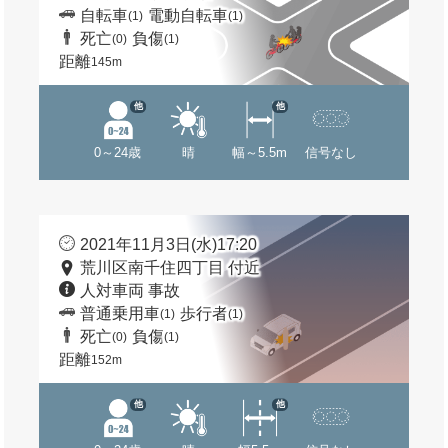
自転車
電動自転車
(1)
(1)
死亡
負傷
(0)
(1)
距離
145m
他
他
0～24歳
晴
幅～5.5m
信号なし
2021年11月3日(水)17:20
荒川区南千住四丁目 付近
人対車両 事故
普通乗用車
歩行者
(1)
(1)
死亡
負傷
(0)
(1)
距離
152m
他
他