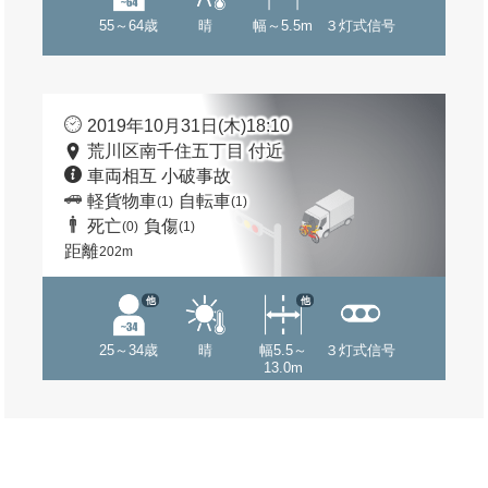
55～64歳
晴
幅～5.5m
３灯式信号
2019年10月31日(木)18:10
荒川区南千住五丁目 付近
車両相互 小破事故
軽貨物車
自転車
(1)
(1)
死亡
負傷
(0)
(1)
距離
202m
他
他
25～34歳
晴
幅5.5～
３灯式信号
13.0m