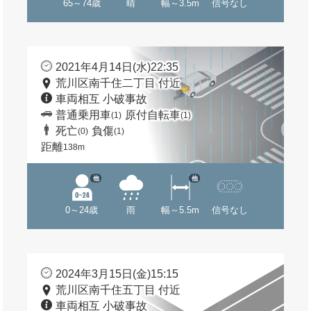
65～74歳
晴
幅～3.5m
信号なし
2021年4月14日(水)22:35
荒川区南千住二丁目 付近
車両相互 小破事故
普通乗用車
原付自転車
(1)
(1)
死亡
負傷
(0)
(1)
距離
138m
他
他
0～24歳
雨
幅～5.5m
信号なし
2024年3月15日(金)15:15
荒川区南千住五丁目 付近
車両相互 小破事故