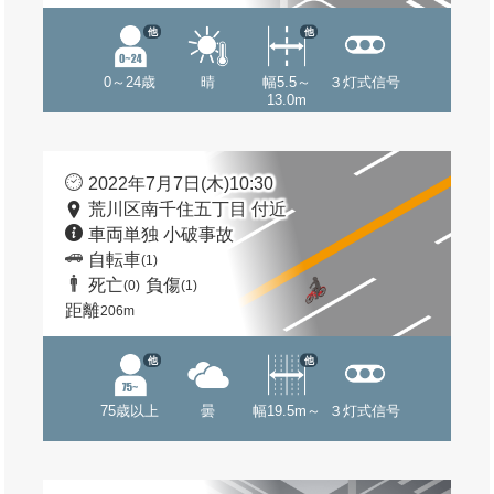
他
他
0～24歳
晴
幅5.5～
３灯式信号
13.0m
2022年7月7日(木)10:30
荒川区南千住五丁目 付近
車両単独 小破事故
自転車
(1)
死亡
負傷
(0)
(1)
距離
206m
他
他
75歳以上
曇
幅19.5m～
３灯式信号