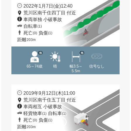
2022年1月7日(金)12:40
荒川区南千住四丁目 付近
車両単独 小破事故
自転車
(1)
死亡
負傷
(0)
(1)
距離
203m
他
他
65～74歳
晴
幅3.5～
信号なし
5.5m
2019年9月12日(木)11:00
荒川区南千住五丁目 付近
車両相互 小破事故
軽貨物車
自転車
(1)
(1)
死亡
負傷
(0)
(1)
距離
203m