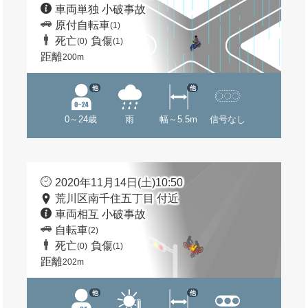
車両単独 小破事故
原付自転車
(1)
死亡
負傷
(0)
(1)
距離
200m
他
他
0～24歳
雨
幅～5.5m
信号なし
2020年11月14日(土)10:50
荒川区南千住五丁目 付近
車両相互 小破事故
自転車
(2)
死亡
負傷
(0)
(1)
距離
202m
他
他