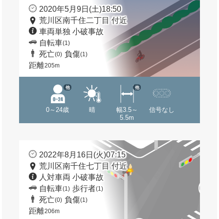
2020年5月9日(土)18:50
荒川区南千住二丁目 付近
車両単独 小破事故
自転車
(1)
死亡
負傷
(0)
(1)
距離
205m
他
他
0～24歳
晴
幅3.5～
信号なし
5.5m
2022年8月16日(火)07:15
荒川区南千住七丁目 付近
人対車両 小破事故
自転車
歩行者
(1)
(1)
死亡
負傷
(0)
(1)
距離
206m