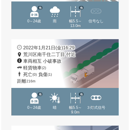
他
他
0～24歳
雨
幅5.5～
信号なし
13.0m
2022年1月21日(金)16:29
荒川区南千住二丁目 付近
車両相互 小破事故
軽貨物車
(2)
死亡
負傷
(0)
(1)
距離
216m
他
他
0～24歳
晴
幅5.5～
３灯式信号
9.0m