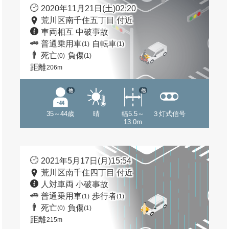
2020年11月21日(土)02:20
荒川区南千住五丁目 付近
車両相互 中破事故
普通乗用車
自転車
(1)
(1)
死亡
負傷
(0)
(1)
距離
206m
他
他
35～44歳
晴
幅5.5～
３灯式信号
13.0m
2021年5月17日(月)15:54
荒川区南千住四丁目 付近
人対車両 小破事故
普通乗用車
歩行者
(1)
(1)
死亡
負傷
(0)
(1)
距離
215m