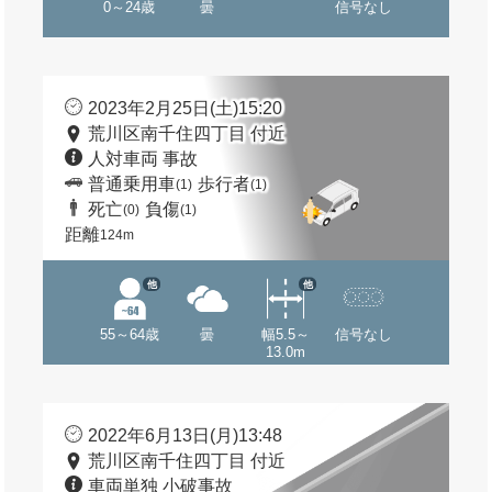
0～24歳
曇
信号なし
2023年2月25日(土)15:20
荒川区南千住四丁目 付近
人対車両 事故
普通乗用車
歩行者
(1)
(1)
死亡
負傷
(0)
(1)
距離
124m
他
他
55～64歳
曇
幅5.5～
信号なし
13.0m
2022年6月13日(月)13:48
荒川区南千住四丁目 付近
車両単独 小破事故