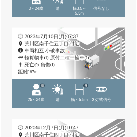
0～24歳
晴
幅3.5～
信号なし
5.5m
2023年7月10日(月)07:37
荒川区南千住五丁目 付近
車両相互 小破事故
軽貨物車
原付二種二輪車
(1)
(1)
死亡
負傷
(0)
(1)
距離
197m
他
他
25～34歳
晴
幅～5.5m
３灯式信号
2020年12月7日(月)10:47
荒川区南千住四丁目 付近