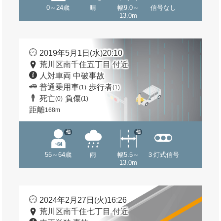
0～24歳
晴
幅9.0～
信号なし
13.0m
2019年5月1日(水)20:10
荒川区南千住五丁目 付近
人対車両 中破事故
普通乗用車
歩行者
(1)
(1)
死亡
負傷
(0)
(1)
距離
168m
他
他
55～64歳
雨
幅5.5～
３灯式信号
13.0m
2024年2月27日(火)16:26
荒川区南千住七丁目 付近