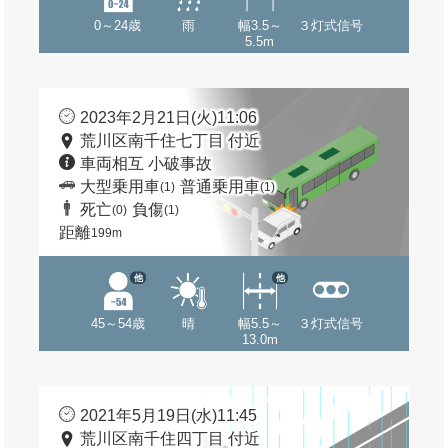
0～24歳
雨
幅3.5～
３灯式信号
5.5m
2023年2月21日(火)11:06
荒川区南千住七丁目 付近
車両相互 小破事故
大型乗用車
普通乗用車
(1)
(1)
死亡
負傷
(0)
(1)
距離
199m
他
他
45～54歳
晴
幅5.5～
３灯式信号
13.0m
2021年5月19日(水)11:45
荒川区南千住四丁目 付近