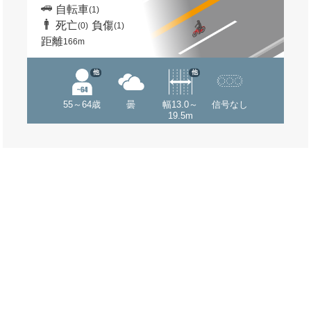
自転車
(1)
死亡
負傷
(0)
(1)
距離
166m
他
他
55～64歳
曇
幅13.0～
信号なし
19.5m