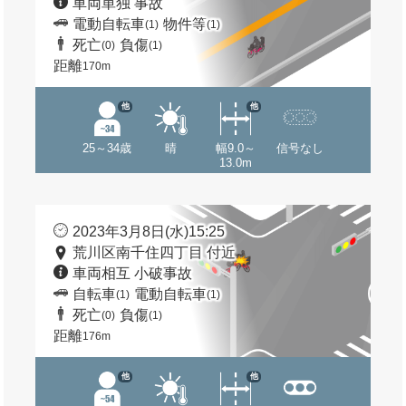
車両単独 事故
電動自転車
物件等
(1)
(1)
死亡
負傷
(0)
(1)
距離
170m
他
他
25～34歳
晴
幅9.0～
信号なし
13.0m
2023年3月8日(水)15:25
荒川区南千住四丁目 付近
車両相互 小破事故
自転車
電動自転車
(1)
(1)
死亡
負傷
(0)
(1)
距離
176m
他
他