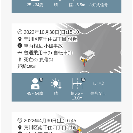
25～34歳
晴
幅～5.5m
３灯式信号
2022年10月30日(日)15:10
荒川区南千住四丁目 付近
車両相互 小破事故
普通乗用車
自転車
(1)
(1)
死亡
負傷
(0)
(1)
距離
190m
他
他
45～54歳
晴
幅5.5～
信号なし
13.0m
2022年4月30日(土)16:45
荒川区南千住四丁目 付近