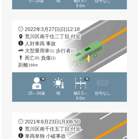
0～24歳
晴
幅5.5～
信号なし
9.0m
2022年3月27日(日)12:18
荒川区南千住二丁目 付近
人対車両 事故
大型乗用車
歩行者
(1)
(1)
死亡
負傷
(0)
(1)
距離
166m
他
他
25～34歳
晴
幅5.5～
信号なし
9.0m
2021年8月23日(月)06:50
荒川区南千住五丁目 付近
車両単独 小破事故