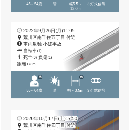
45～54歳
晴
幅5.5～
３灯式信号
13.0m
2022年9月26日(月)11:05
荒川区南千住五丁目 付近
車両単独 小破事故
自転車
(1)
死亡
負傷
(0)
(1)
距離
178m
他
他
55～64歳
晴
幅～3.5m
３灯式信号
2020年10月17日(土)17:50
荒川区南千住四丁目 付近