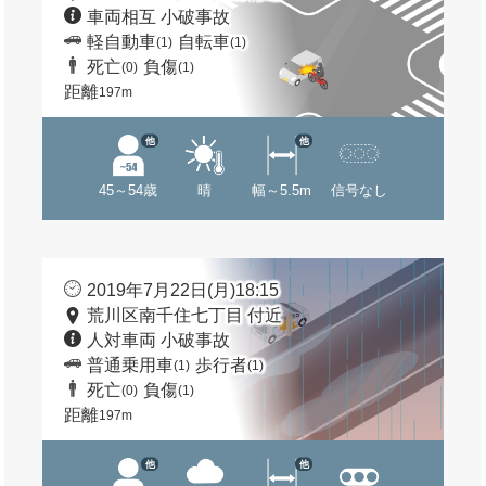
車両相互 小破事故
軽自動車
自転車
(1)
(1)
死亡
負傷
(0)
(1)
距離
197m
他
他
45～54歳
晴
幅～5.5m
信号なし
2019年7月22日(月)18:15
荒川区南千住七丁目 付近
人対車両 小破事故
普通乗用車
歩行者
(1)
(1)
死亡
負傷
(0)
(1)
距離
197m
他
他