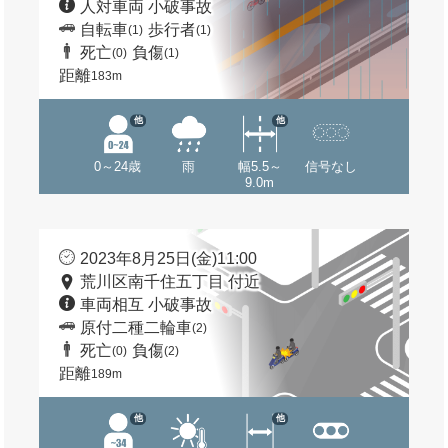
人対車両 小破事故
自転車
歩行者
(1)
(1)
死亡
負傷
(0)
(1)
距離
183m
他
他
0～24歳
雨
幅5.5～
信号なし
9.0m
2023年8月25日(金)11:00
荒川区南千住五丁目 付近
車両相互 小破事故
原付二種二輪車
(2)
死亡
負傷
(0)
(2)
距離
189m
他
他