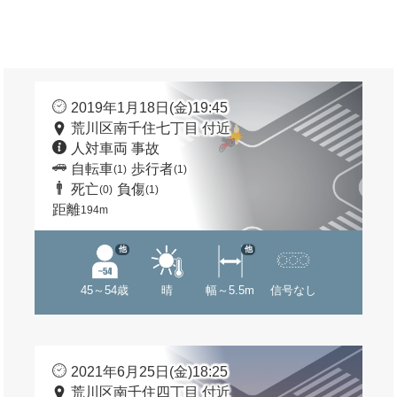
2019年1月18日(金)19:45
荒川区南千住七丁目 付近
人対車両 事故
自転車
歩行者
(1)
(1)
死亡
負傷
(0)
(1)
距離
194m
他
他
45～54歳
晴
幅～5.5m
信号なし
2021年6月25日(金)18:25
荒川区南千住四丁目 付近