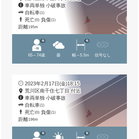
車両単独 小破事故
自転車
(1)
死亡
負傷
(0)
(1)
距離
195m
他
他
65～74歳
曇
幅～5.5m
信号なし
2023年2月17日(金)18:15
荒川区南千住七丁目 付近
車両単独 小破事故
自転車
(1)
死亡
負傷
(0)
(1)
距離
196m
他
他