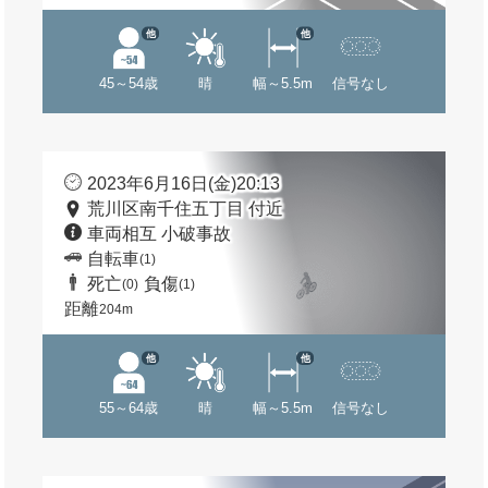
他
他
45～54歳
晴
幅～5.5m
信号なし
2023年6月16日(金)20:13
荒川区南千住五丁目 付近
車両相互 小破事故
自転車
(1)
死亡
負傷
(0)
(1)
距離
204m
他
他
55～64歳
晴
幅～5.5m
信号なし