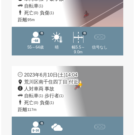
自転車
(1)
死亡
負傷
(0)
(1)
距離
95m
他
他
55～64歳
晴
幅5.5～
信号なし
9.0m
2023年6月10日(土)14:04
荒川区南千住四丁目 付近
人対車両 事故
自転車
歩行者
(1)
(1)
死亡
負傷
(0)
(1)
距離
117m
他