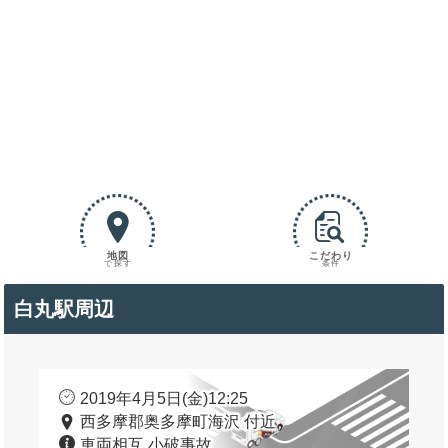
地図
こだわり
で探す
条件
白丸駅周辺
2019年4月5日(金)12:25
西多摩郡奥多摩町海沢 付近
車両相互 小破事故