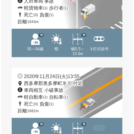
人対車両 事故
軽貨物車
歩行者
(1)
(1)
死亡
負傷
(0)
(1)
距離
1643m
他
他
55～64歳
晴
幅5.5～
３灯式信号
13.0m
2020年11月24日(火)13:55
西多摩郡奥多摩町氷川 付近
車両相互 小破事故
軽自動車
自転車
(1)
(1)
死亡
負傷
(0)
(1)
距離
1681m
他
他