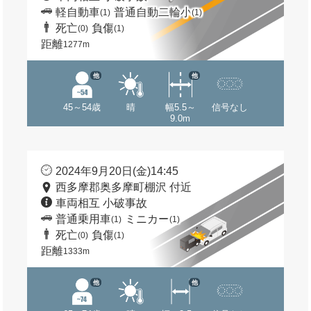
軽自動車
普通自動二輪小
(1)
(1)
死亡
負傷
(0)
(1)
距離
1277m
他
他
45～54歳
晴
幅5.5～
信号なし
9.0m
2024年9月20日(金)14:45
西多摩郡奥多摩町棚沢 付近
車両相互 小破事故
普通乗用車
ミニカー
(1)
(1)
死亡
負傷
(0)
(1)
距離
1333m
他
他