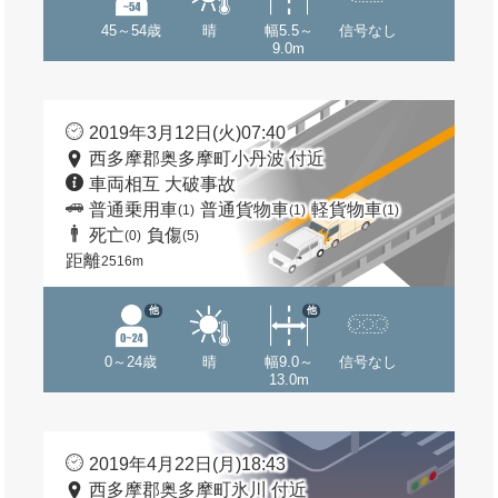
45～54歳
晴
幅5.5～
信号なし
9.0m
2019年3月12日(火)07:40
西多摩郡奥多摩町小丹波 付近
車両相互 大破事故
普通乗用車
普通貨物車
軽貨物車
(1)
(1)
(1)
死亡
負傷
(0)
(5)
距離
2516m
他
他
0～24歳
晴
幅9.0～
信号なし
13.0m
2019年4月22日(月)18:43
西多摩郡奥多摩町氷川 付近