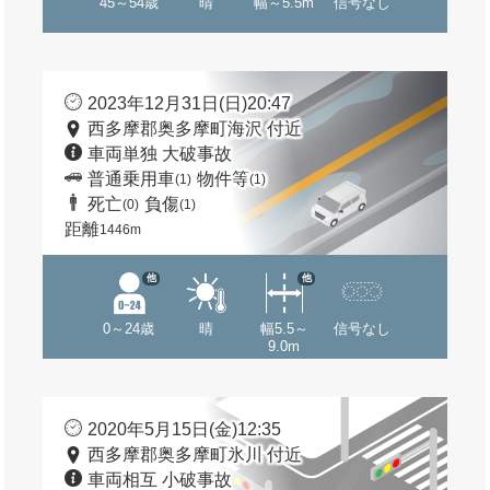
45～54歳
晴
幅～5.5m
信号なし
2023年12月31日(日)20:47
西多摩郡奥多摩町海沢 付近
車両単独 大破事故
普通乗用車
物件等
(1)
(1)
死亡
負傷
(0)
(1)
距離
1446m
他
他
0～24歳
晴
幅5.5～
信号なし
9.0m
2020年5月15日(金)12:35
西多摩郡奥多摩町氷川 付近
車両相互 小破事故