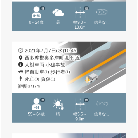
他
他
0～24歳
曇
幅9.0～
信号なし
13.0m
2021年7月7日(水)10:45
西多摩郡奥多摩町境 付近
人対車両 小破事故
軽自動車
歩行者
(1)
(1)
死亡
負傷
(0)
(1)
距離
3717m
他
他
55～64歳
晴
幅5.5～
信号なし
9.0m