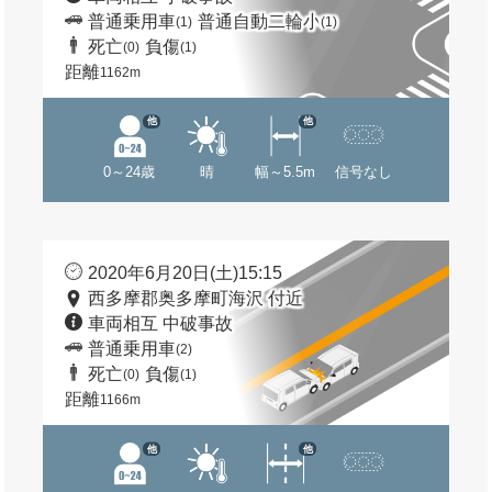
普通乗用車
普通自動二輪小
(1)
(1)
死亡
負傷
(0)
(1)
距離
1162m
他
他
0～24歳
晴
幅～5.5m
信号なし
2020年6月20日(土)15:15
西多摩郡奥多摩町海沢 付近
車両相互 中破事故
普通乗用車
(2)
死亡
負傷
(0)
(1)
距離
1166m
他
他