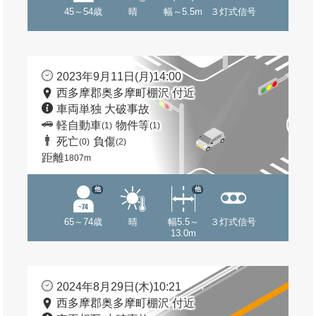
45～54歳
晴
幅～5.5m
３灯式信号
2023年9月11日(月)14:00
西多摩郡奥多摩町棚沢 付近
車両単独 大破事故
軽自動車
物件等
(1)
(1)
死亡
負傷
(0)
(2)
距離
1807m
他
他
65～74歳
晴
幅5.5～
３灯式信号
13.0m
2024年8月29日(木)10:21
西多摩郡奥多摩町棚沢 付近