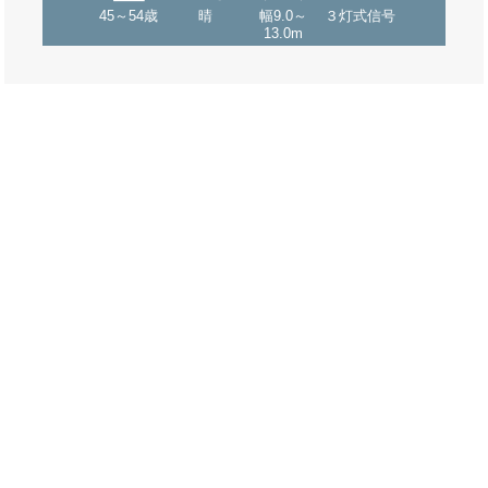
45～54歳
晴
幅9.0～
３灯式信号
13.0m