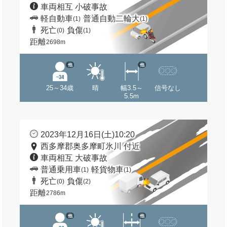
車両相互 小破事故
軽自動車
普通自動二輪大
(1)
(1)
死亡
負傷
(0)
(1)
距離
2698m
他
他
25～34歳
晴
幅3.5～
信号なし
5.5m
2023年12月16日(土)10:20
西多摩郡奥多摩町氷川 付近
車両相互 大破事故
普通乗用車
軽貨物車
(1)
(1)
死亡
負傷
(0)
(2)
距離
2786m
他
他