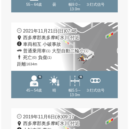
55～64歳
曇
幅9.0～
３灯式信号
13.0m
2021年11月21日(日)07:48
西多摩郡奥多摩町氷川 付近
車両相互 小破事故
普通乗用車
大型自動二輪小
(1)
(1)
死亡
負傷
(0)
(1)
距離
1634m
他
他
45～54歳
晴
幅5.5～
３灯式信号
13.0m
2019年11月6日(水)09:17
西多摩郡奥多摩町氷川 付近