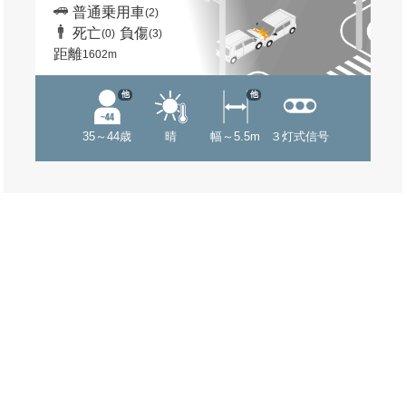
普通乗用車
(2)
死亡
負傷
(0)
(3)
距離
1602m
他
他
35～44歳
晴
幅～5.5m
３灯式信号