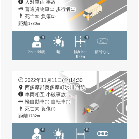
人対車両 事故
普通貨物車
歩行者
(1)
(1)
死亡
負傷
(0)
(1)
距離
1780m
他
他
25～34歳
晴
幅5.5～
信号なし
9.0m
2022年11月11日(金)14:30
西多摩郡奥多摩町氷川 付近
車両相互 小破事故
軽自動車
自転車
(1)
(1)
死亡
負傷
(0)
(1)
距離
1782m
他
他