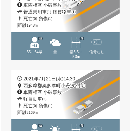
車両相互 小破事故
普通乗用車
軽貨物車
(1)
(1)
死亡
負傷
(0)
(1)
距離
1943m
他
他
55～64歳
曇
幅5.5～
信号なし
9.0m
2021年7月21日(水)14:30
西多摩郡奥多摩町小丹波 付近
車両相互 小破事故
軽自動車
(2)
死亡
負傷
(0)
(1)
距離
2169m
他
他