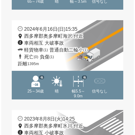
65～74歳
晴
幅～3.5m
信号なし
2024年6月16日(日)15:35
西多摩郡奥多摩町海沢 付近
車両相互 大破事故
軽貨物車
普通自動二輪小
(1)
(1)
死亡
負傷
(0)
(1)
距離
1395m
他
他
25～34歳
晴
幅5.5～
信号なし
9.0m
2023年8月8日(火)14:25
西多摩郡奥多摩町氷川 付近
車両相互 小破事故