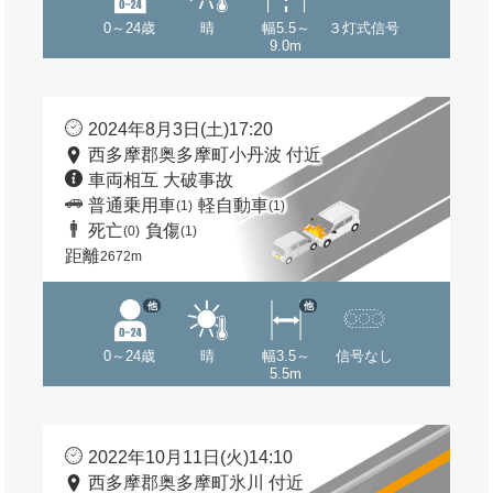
0～24歳
晴
幅5.5～
３灯式信号
9.0m
2024年8月3日(土)17:20
西多摩郡奥多摩町小丹波 付近
車両相互 大破事故
普通乗用車
軽自動車
(1)
(1)
死亡
負傷
(0)
(1)
距離
2672m
他
他
0～24歳
晴
幅3.5～
信号なし
5.5m
2022年10月11日(火)14:10
西多摩郡奥多摩町氷川 付近