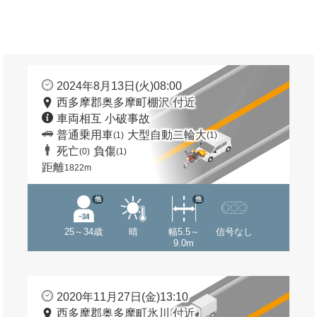
2024年8月13日(火)08:00
西多摩郡奥多摩町棚沢 付近
車両相互 小破事故
普通乗用車
大型自動二輪大
(1)
(1)
死亡
負傷
(0)
(1)
距離
1822m
他
他
25～34歳
晴
幅5.5～
信号なし
9.0m
2020年11月27日(金)13:10
西多摩郡奥多摩町氷川 付近