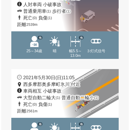
人対車両 小破事故
普通乗用車
歩行者
(1)
(1)
死亡
負傷
(0)
(1)
距離
2539m
他
他
25～34歳
晴
幅5.5～
３灯式信号
13.0m
2021年5月30日(日)11:05
西多摩郡奥多摩町氷川 付近
車両相互 小破事故
大型自動二輪大
普通自動二輪小
(1)
(1)
死亡
負傷
(0)
(1)
距離
2561m
他
他