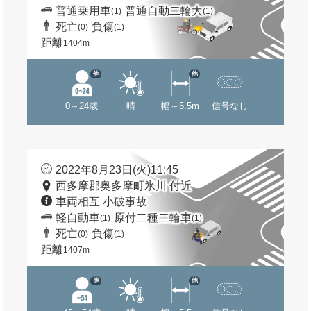
普通乗用車
普通自動二輪大
(1)
(1)
死亡
負傷
(0)
(1)
距離
1404m
他
他
0～24歳
晴
幅～5.5m
信号なし
2022年8月23日(火)11:45
西多摩郡奥多摩町氷川 付近
車両相互 小破事故
軽自動車
原付二種二輪車
(1)
(1)
死亡
負傷
(0)
(1)
距離
1407m
他
他