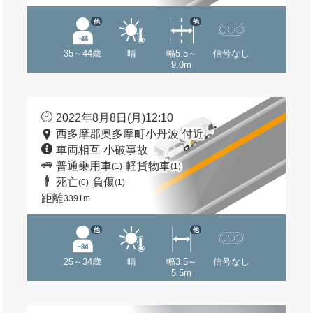
他
他
35～44歳
晴
幅5.5～
信号なし
9.0m
2022年8月8日(月)12:10
西多摩郡奥多摩町小丹波 付近
車両相互 小破事故
普通乗用車
軽貨物車
(1)
(1)
死亡
負傷
(0)
(1)
距離
3391m
他
他
25～34歳
晴
幅3.5～
信号なし
5.5m