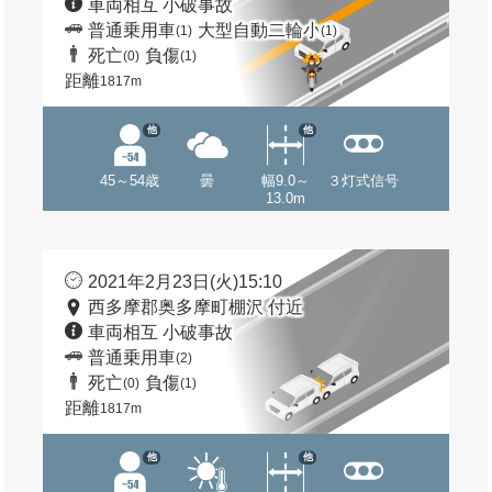
車両相互 小破事故
普通乗用車
大型自動二輪小
(1)
(1)
死亡
負傷
(0)
(1)
距離
1817m
他
他
45～54歳
曇
幅9.0～
３灯式信号
13.0m
2021年2月23日(火)15:10
西多摩郡奥多摩町棚沢 付近
車両相互 小破事故
普通乗用車
(2)
死亡
負傷
(0)
(1)
距離
1817m
他
他