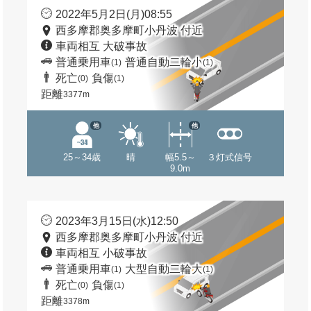
2022年5月2日(月)08:55
西多摩郡奥多摩町小丹波 付近
車両相互 大破事故
普通乗用車
普通自動二輪小
(1)
(1)
死亡
負傷
(0)
(1)
距離
3377m
他
他
25～34歳
晴
幅5.5～
３灯式信号
9.0m
2023年3月15日(水)12:50
西多摩郡奥多摩町小丹波 付近
車両相互 小破事故
普通乗用車
大型自動二輪大
(1)
(1)
死亡
負傷
(0)
(1)
距離
3378m