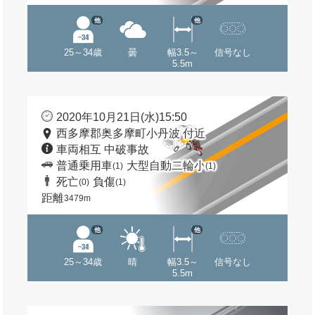
他
他
25～34歳
曇
幅3.5～
信号なし
5.5m
2020年10月21日(水)15:50
西多摩郡奥多摩町小丹波 付近
車両相互 中破事故
普通乗用車
大型自動二輪小
(1)
(1)
死亡
負傷
(0)
(1)
距離
3479m
他
他
25～34歳
晴
幅3.5～
信号なし
5.5m