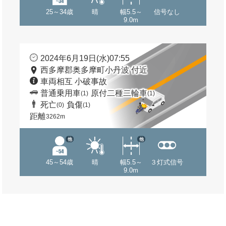
25～34歳
晴
幅5.5～
信号なし
9.0m
2024年6月19日(水)07:55
西多摩郡奥多摩町小丹波 付近
車両相互 小破事故
普通乗用車
原付二種二輪車
(1)
(1)
死亡
負傷
(0)
(1)
距離
3262m
他
他
45～54歳
晴
幅5.5～
３灯式信号
9.0m