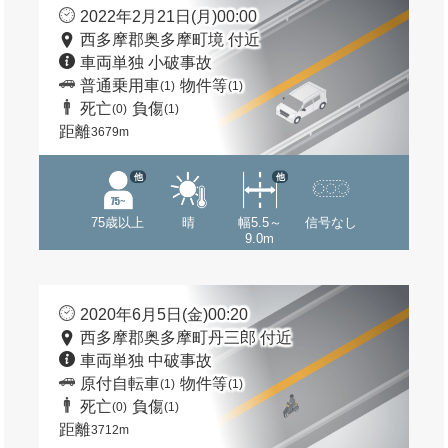
2022年2月21日(月)00:00
西多摩郡奥多摩町境 付近
車両単独 小破事故
普通乗用車
物件等
(1)
(1)
死亡
負傷
(0)
(1)
距離
3679m
他
他
75歳以上
晴
幅5.5～
信号なし
9.0m
2020年6月5日(金)00:20
西多摩郡奥多摩町丹三郎 付近
車両単独 中破事故
原付自転車
物件等
(1)
(1)
死亡
負傷
(0)
(1)
距離
3712m