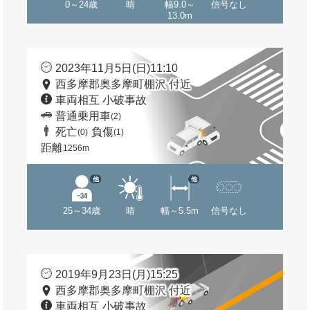
0～24歳
晴
幅9.0～
信号なし
13.0m
2023年11月5日(日)11:10
西多摩郡奥多摩町棚沢 付近
車両相互 小破事故
普通乗用車
(2)
死亡
負傷
(0)
(1)
距離
1256m
他
他
25～34歳
晴
幅～5.5m
信号なし
2019年9月23日(月)15:25
西多摩郡奥多摩町棚沢 付近
車両相互 小破事故