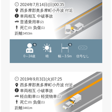
2024年7月14日(日)00:35
西多摩郡奥多摩町小丹波 付近
車両相互 中破事故
普通乗用車
(2)
死亡
負傷
(0)
(1)
距離
3453m
他
他
0～24歳
晴
幅～3.5m
信号なし
2019年9月3日(火)07:25
西多摩郡奥多摩町小丹波 付近
車両相互 小破事故
軽自動車
軽貨物車
(1)
(1)
死亡
負傷
(0)
(1)
距離
3461m