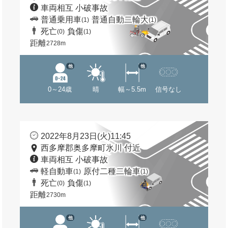
車両相互 小破事故
普通乗用車
普通自動二輪大
(1)
(1)
死亡
負傷
(0)
(1)
距離
2728m
他
他
0～24歳
晴
幅～5.5m
信号なし
2022年8月23日(火)11:45
西多摩郡奥多摩町氷川 付近
車両相互 小破事故
軽自動車
原付二種二輪車
(1)
(1)
死亡
負傷
(0)
(1)
距離
2730m
他
他