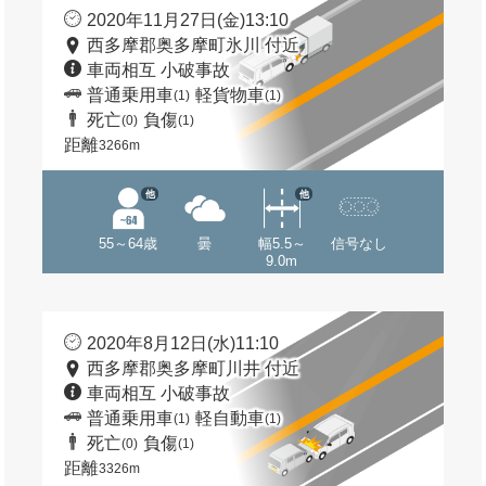
2020年11月27日(金)13:10
西多摩郡奥多摩町氷川 付近
車両相互 小破事故
普通乗用車
軽貨物車
(1)
(1)
死亡
負傷
(0)
(1)
距離
3266m
他
他
55～64歳
曇
幅5.5～
信号なし
9.0m
2020年8月12日(水)11:10
西多摩郡奥多摩町川井 付近
車両相互 小破事故
普通乗用車
軽自動車
(1)
(1)
死亡
負傷
(0)
(1)
距離
3326m