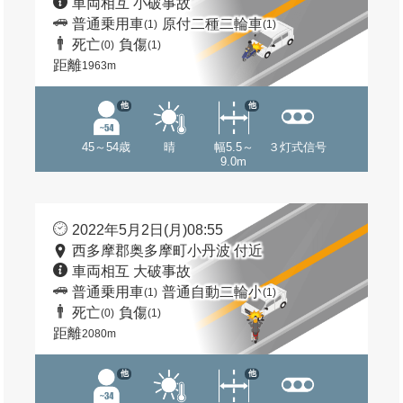
車両相互 小破事故
普通乗用車
原付二種二輪車
(1)
(1)
死亡
負傷
(0)
(1)
距離
1963m
他
他
45～54歳
晴
幅5.5～
３灯式信号
9.0m
2022年5月2日(月)08:55
西多摩郡奥多摩町小丹波 付近
車両相互 大破事故
普通乗用車
普通自動二輪小
(1)
(1)
死亡
負傷
(0)
(1)
距離
2080m
他
他