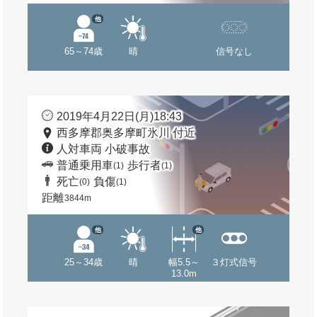
他
65～74歳
晴
信号なし
2019年4月22日(月)18:43
西多摩郡奥多摩町氷川 付近
人対車両 小破事故
普通乗用車
歩行者
(1)
(1)
死亡
負傷
(0)
(1)
距離
3844m
他
他
25～34歳
晴
幅5.5～
３灯式信号
13.0m