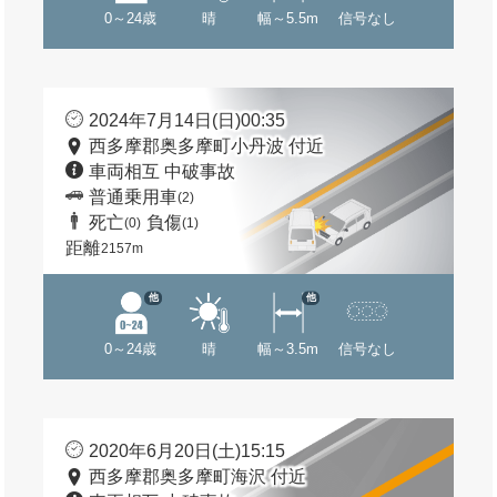
0～24歳
晴
幅～5.5m
信号なし
2024年7月14日(日)00:35
西多摩郡奥多摩町小丹波 付近
車両相互 中破事故
普通乗用車
(2)
死亡
負傷
(0)
(1)
距離
2157m
他
他
0～24歳
晴
幅～3.5m
信号なし
2020年6月20日(土)15:15
西多摩郡奥多摩町海沢 付近