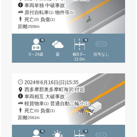
車両単独 中破事故
原付自転車
物件等
(1)
(1)
死亡
負傷
(0)
(1)
距離
2506m
他
他
0～24歳
曇
幅9.0～
信号なし
13.0m
2024年6月16日(日)15:35
西多摩郡奥多摩町海沢 付近
車両相互 大破事故
軽貨物車
普通自動二輪小
(1)
(1)
死亡
負傷
(0)
(1)
距離
2561m
他
他