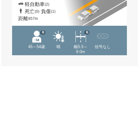
軽自動車
(2)
死亡
負傷
(0)
(1)
距離
857m
他
他
45～54歳
晴
幅5.5～
信号なし
9.0m