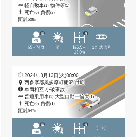
軽自動車
物件等
(1)
(1)
死亡
負傷
(0)
(2)
距離
539m
他
他
65～74歳
晴
幅5.5～
３灯式信号
13.0m
2024年8月13日(火)08:00
西多摩郡奥多摩町棚沢 付近
車両相互 小破事故
普通乗用車
大型自動二輪大
(1)
(1)
死亡
負傷
(0)
(1)
距離
547m
他
他