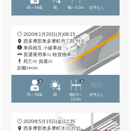
45～54歳
晴
幅～5.5m
信号なし
2020年1月20日(月)08:15
西多摩郡奥多摩町丹三郎 付近
車両相互 小破事故
普通乗用車
軽貨物車
(1)
(1)
死亡
負傷
(0)
(3)
距離
2843m
他
他
25～34歳
晴
幅9.0～
信号なし
13.0m
2020年5月15日(金)12:35
西多摩郡奥多摩町氷川 付近