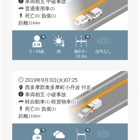
車両相互 中破事故
普通乗用車
(2)
死亡
負傷
(0)
(1)
距離
2164m
他
他
0～24歳
晴
幅9.0～
信号なし
13.0m
2019年9月3日(火)07:25
西多摩郡奥多摩町小丹波 付近
車両相互 小破事故
軽自動車
軽貨物車
(1)
(1)
死亡
負傷
(0)
(1)
距離
2165m
他
他