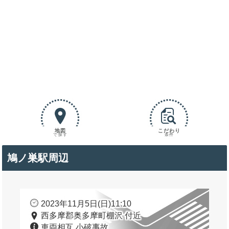
地図
こだわり
で探す
条件
鳩ノ巣駅周辺
2023年11月5日(日)11:10
西多摩郡奥多摩町棚沢 付近
車両相互 小破事故