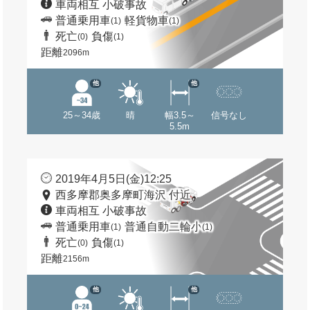
車両相互 小破事故
普通乗用車
軽貨物車
(1)
(1)
死亡
負傷
(0)
(1)
距離
2096m
他
他
25～34歳
晴
幅3.5～
信号なし
5.5m
2019年4月5日(金)12:25
西多摩郡奥多摩町海沢 付近
車両相互 小破事故
普通乗用車
普通自動二輪小
(1)
(1)
死亡
負傷
(0)
(1)
距離
2156m
他
他