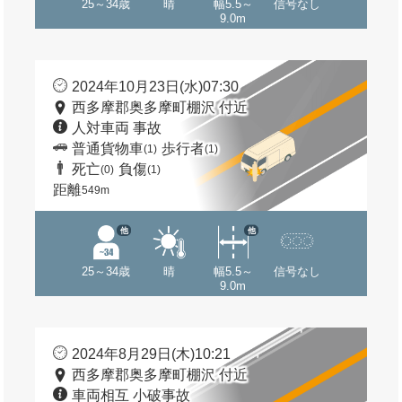
25～34歳
晴
幅5.5～
信号なし
9.0m
2024年10月23日(水)07:30
西多摩郡奥多摩町棚沢 付近
人対車両 事故
普通貨物車
歩行者
(1)
(1)
死亡
負傷
(0)
(1)
距離
549m
他
他
25～34歳
晴
幅5.5～
信号なし
9.0m
2024年8月29日(木)10:21
西多摩郡奥多摩町棚沢 付近
車両相互 小破事故