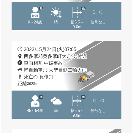
他
他
0～24歳
晴
幅5.5～
信号なし
9.0m
2022年5月24日(火)07:05
西多摩郡奥多摩町大丹波 付近
車両相互 中破事故
軽自動車
大型自動二輪大
(1)
(1)
死亡
負傷
(0)
(1)
距離
3625m
他
他
45～54歳
曇
幅5.5～
信号なし
9.0m