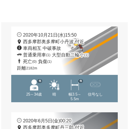
2020年10月21日(水)15:50
西多摩郡奥多摩町小丹波 付近
車両相互 中破事故
普通乗用車
大型自動二輪小
(1)
(1)
死亡
負傷
(0)
(1)
距離
2182m
他
他
25～34歳
晴
幅3.5～
信号なし
5.5m
2020年6月5日(金)00:20
西多摩郡奥多摩町丹三郎 付近