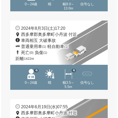
0～24歳
晴
幅9.0～
信号なし
13.0m
2024年8月3日(土)17:20
西多摩郡奥多摩町小丹波 付近
車両相互 大破事故
普通乗用車
軽自動車
(1)
(1)
死亡
負傷
(0)
(1)
距離
1422m
他
他
0～24歳
晴
幅3.5～
信号なし
5.5m
2024年6月19日(水)07:55
西多摩郡奥多摩町小丹波 付近