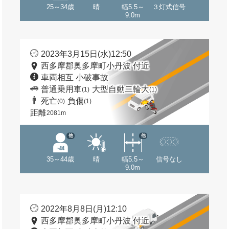
25～34歳
晴
幅5.5～
３灯式信号
9.0m
2023年3月15日(水)12:50
西多摩郡奥多摩町小丹波 付近
車両相互 小破事故
普通乗用車
大型自動二輪大
(1)
(1)
死亡
負傷
(0)
(1)
距離
2081m
他
他
35～44歳
晴
幅5.5～
信号なし
9.0m
2022年8月8日(月)12:10
西多摩郡奥多摩町小丹波 付近