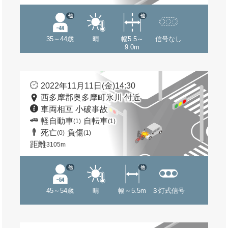
他
他
35～44歳
晴
幅5.5～
信号なし
9.0m
2022年11月11日(金)14:30
西多摩郡奥多摩町氷川 付近
車両相互 小破事故
軽自動車
自転車
(1)
(1)
死亡
負傷
(0)
(1)
距離
3105m
他
他
45～54歳
晴
幅～5.5m
３灯式信号