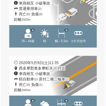
車両相互 小破事故
普通乗用車
(2)
死亡
負傷
(0)
(3)
距離
2925m
他
他
35～44歳
晴
幅～5.5m
３灯式信号
2020年5月9日(土)11:35
西多摩郡奥多摩町氷川 付近
車両相互 小破事故
軽自動車
原付二種二輪車
(1)
(1)
死亡
負傷
(0)
(1)
距離
2945m
他
他