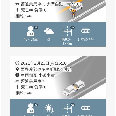
普通乗用車
大型自動二輪小
(1)
(1)
死亡
負傷
(0)
(1)
距離
554m
他
他
45～54歳
曇
幅9.0～
３灯式信号
13.0m
2021年2月23日(火)15:10
西多摩郡奥多摩町棚沢 付近
車両相互 小破事故
普通乗用車
(2)
死亡
負傷
(0)
(1)
距離
554m
他
他