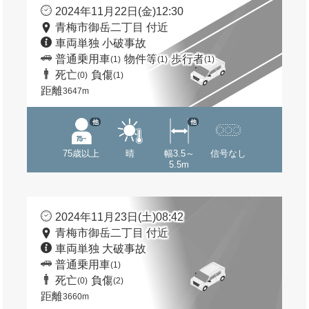
2024年11月22日(金)12:30
青梅市御岳二丁目 付近
車両単独 小破事故
普通乗用車
物件等
歩行者
(1)
(1)
(1)
死亡
負傷
(0)
(1)
距離
3647m
他
他
75歳以上
晴
幅3.5～
信号なし
5.5m
2024年11月23日(土)08:42
青梅市御岳二丁目 付近
車両単独 大破事故
普通乗用車
(1)
死亡
負傷
(0)
(2)
距離
3660m