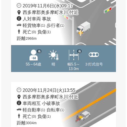
2019年11月6日(水)09:17
西多摩郡奥多摩町氷川 付近
人対車両 事故
軽貨物車
歩行者
(1)
(1)
死亡
負傷
(0)
(1)
距離
2966m
他
他
55～64歳
晴
幅5.5～
３灯式信号
13.0m
2020年11月24日(火)13:55
西多摩郡奥多摩町氷川 付近
車両相互 小破事故
軽自動車
自転車
(1)
(1)
死亡
負傷
(0)
(1)
距離
3004m