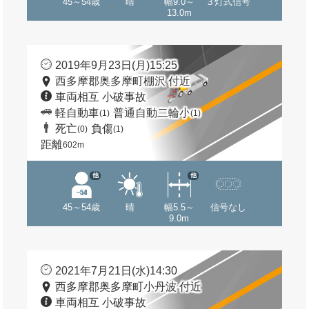
45～54歳
晴
幅9.0～
３灯式信号
13.0m
2019年9月23日(月)15:25
西多摩郡奥多摩町棚沢 付近
車両相互 小破事故
軽自動車
普通自動二輪小
(1)
(1)
死亡
負傷
(0)
(1)
距離
602m
他
他
45～54歳
晴
幅5.5～
信号なし
9.0m
2021年7月21日(水)14:30
西多摩郡奥多摩町小丹波 付近
車両相互 小破事故