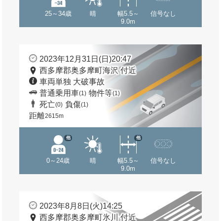
25～34歳
晴
幅5.5～
信号なし
9.0m
2023年12月31日(日)20:47
西多摩郡奥多摩町海沢 付近
車両単独 大破事故
普通乗用車
物件等
(1)
(1)
死亡
負傷
(0)
(1)
距離
2615m
他
他
0～24歳
晴
幅5.5～
信号なし
9.0m
2023年8月8日(火)14:25
西多摩郡奥多摩町氷川 付近