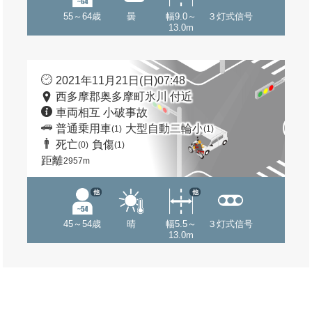
55～64歳
曇
幅9.0～
３灯式信号
13.0m
2021年11月21日(日)07:48
西多摩郡奥多摩町氷川 付近
車両相互 小破事故
普通乗用車
大型自動二輪小
(1)
(1)
死亡
負傷
(0)
(1)
距離
2957m
他
他
45～54歳
晴
幅5.5～
３灯式信号
13.0m