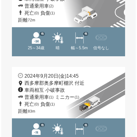
普通乗用車
(2)
死亡
負傷
(0)
(1)
距離
72m
他
他
25～34歳
晴
幅～5.5m
信号なし
2024年9月20日(金)14:45
西多摩郡奥多摩町棚沢 付近
車両相互 小破事故
普通乗用車
ミニカー
(1)
(1)
死亡
負傷
(0)
(1)
距離
83m
他
他