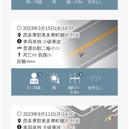
65～74歳
晴
幅～3.5m
信号なし
2023年3月15日(水)18:55
西多摩郡奥多摩町棚沢 付近
車両単独 小破事故
普通自動二輪小
(1)
死亡
負傷
(0)
(1)
距離
464m
他
他
0～24歳
晴
幅5.5～
信号なし
9.0m
2023年9月11日(月)14:00
西多摩郡奥多摩町棚沢 付近
車両単独 大破事故