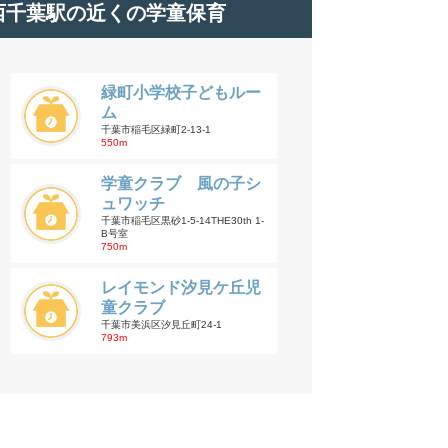
西千葉駅の近くの学童保育
緑町小学校子どもルー
ム
千葉市稲毛区緑町2-13-1
550m
学童クラブ 風の子シ
ュワッチ
千葉市稲毛区黒砂1-5-14THE30th 1-
B号室
750m
レイモンド汐見ケ丘児
童クラブ
千葉市美浜区汐見丘町24-1
793m