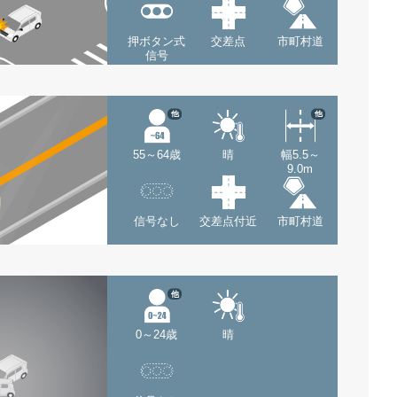
押ボタン式
交差点
市町村道
信号
他
他
55～64歳
晴
幅5.5～
9.0m
信号なし
交差点付近
市町村道
他
0～24歳
晴