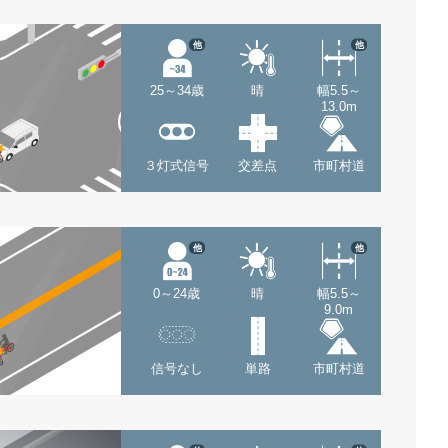
他
他
25～34歳
晴
幅5.5～
13.0m
３灯式信号
交差点
市町村道
他
他
0～24歳
晴
幅5.5～
9.0m
信号なし
単路
市町村道