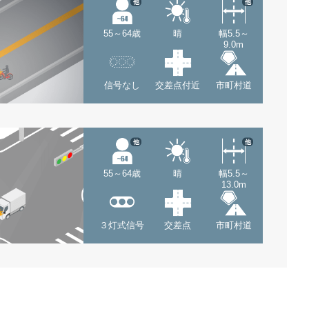
他
他
55～64歳
晴
幅5.5～
9.0m
信号なし
交差点付近
市町村道
他
他
55～64歳
晴
幅5.5～
13.0m
３灯式信号
交差点
市町村道