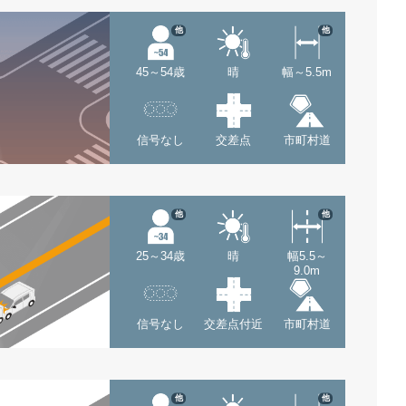
他
他
45～54歳
晴
幅～5.5m
信号なし
交差点
市町村道
他
他
25～34歳
晴
幅5.5～
9.0m
信号なし
交差点付近
市町村道
他
他