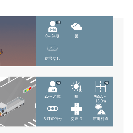
他
0～24歳
曇
信号なし
他
他
25～34歳
晴
幅5.5～
13.0m
３灯式信号
交差点
市町村道