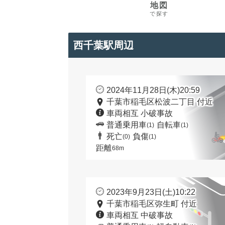
地図
で探す
西千葉駅周辺
2024年11月28日(木)20:59
千葉市稲毛区松波二丁目 付近
車両相互 小破事故
普通乗用車
自転車
(1)
(1)
死亡
負傷
(0)
(1)
距離
68m
2023年9月23日(土)10:22
千葉市稲毛区弥生町 付近
車両相互 中破事故