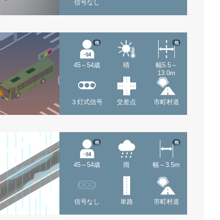
信号なし
他
他
45～54歳
晴
幅5.5～
13.0m
３灯式信号
交差点
市町村道
他
他
45～54歳
雨
幅～3.5m
信号なし
単路
市町村道