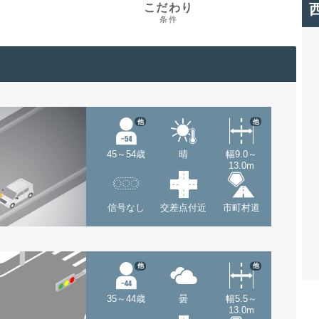
こだわり
条件
他
他
45～54歳
晴
幅9.0～
13.0m
信号なし
交差点付近
市町村道
他
他
35～44歳
曇
幅5.5～
13.0m