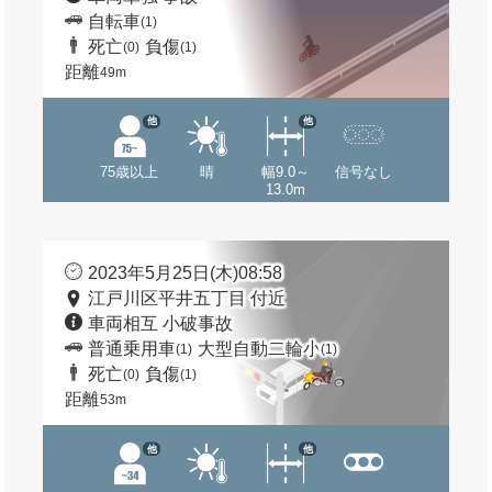
自転車
(1)
死亡
負傷
(0)
(1)
距離
49m
他
他
75歳以上
晴
幅9.0～
信号なし
13.0m
2023年5月25日(木)08:58
江戸川区平井五丁目 付近
車両相互 小破事故
普通乗用車
大型自動二輪小
(1)
(1)
死亡
負傷
(0)
(1)
距離
53m
他
他