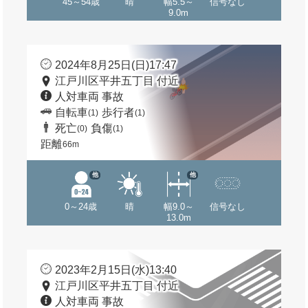
45～54歳
晴
幅5.5～
信号なし
9.0m
2024年8月25日(日)17:47
江戸川区平井五丁目 付近
人対車両 事故
自転車
歩行者
(1)
(1)
死亡
負傷
(0)
(1)
距離
66m
他
他
0～24歳
晴
幅9.0～
信号なし
13.0m
2023年2月15日(水)13:40
江戸川区平井五丁目 付近
人対車両 事故