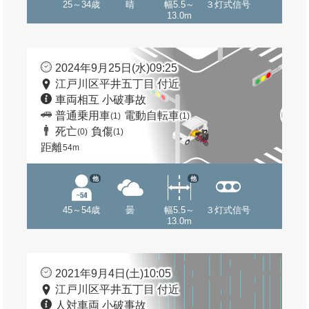
25～34歳
晴
幅5.5～
３灯式信号
13.0m
2024年9月25日(水)09:25
江戸川区平井五丁目 付近
車両相互 小破事故
普通乗用車
電動自転車
(1)
(1)
死亡
負傷
(0)
(1)
距離
54m
他
他
45～54歳
曇
幅5.5～
３灯式信号
13.0m
2021年9月4日(土)10:05
江戸川区平井五丁目 付近
人対車両 小破事故