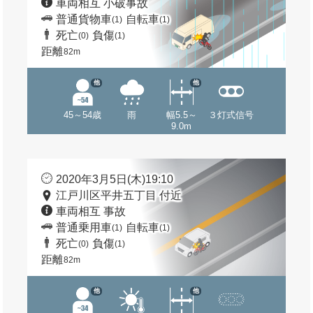
車両相互 小破事故
普通貨物車
自転車
(1)
(1)
死亡
負傷
(0)
(1)
距離
82m
他
他
45～54歳
雨
幅5.5～
３灯式信号
9.0m
2020年3月5日(木)19:10
江戸川区平井五丁目 付近
車両相互 事故
普通乗用車
自転車
(1)
(1)
死亡
負傷
(0)
(1)
距離
82m
他
他