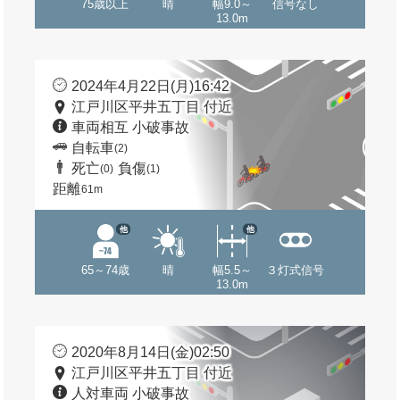
75歳以上
晴
幅9.0～
信号なし
13.0m
2024年4月22日(月)16:42
江戸川区平井五丁目 付近
車両相互 小破事故
自転車
(2)
死亡
負傷
(0)
(1)
距離
61m
他
他
65～74歳
晴
幅5.5～
３灯式信号
13.0m
2020年8月14日(金)02:50
江戸川区平井五丁目 付近
人対車両 小破事故