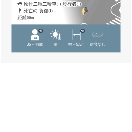
原付二種二輪車
歩行者
(1)
(1)
死亡
負傷
(0)
(1)
距離
66m
他
他
35～44歳
晴
幅～5.5m
信号なし