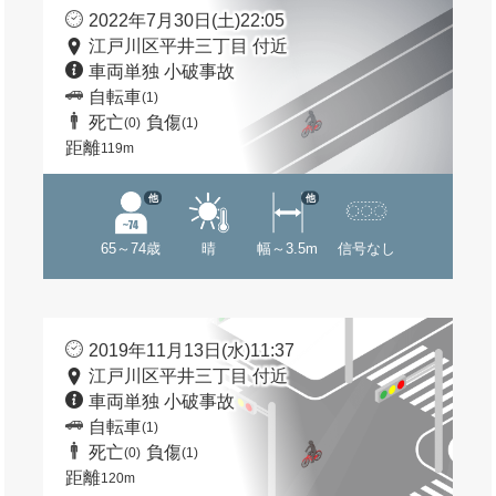
2022年7月30日(土)22:05
江戸川区平井三丁目 付近
車両単独 小破事故
自転車
(1)
死亡
負傷
(0)
(1)
距離
119m
他
他
65～74歳
晴
幅～3.5m
信号なし
2019年11月13日(水)11:37
江戸川区平井三丁目 付近
車両単独 小破事故
自転車
(1)
死亡
負傷
(0)
(1)
距離
120m