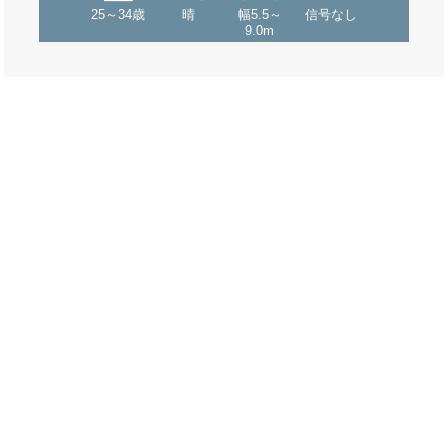
25～34歳
晴
幅5.5～
信号なし
9.0m