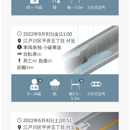
65～74歳
晴
幅～5.5m
３灯式信号
2022年9月9日(金)11:00
江戸川区平井五丁目 付近
車両単独 小破事故
自転車
(1)
死亡
負傷
(0)
(2)
距離
91m
他
他
0～24歳
雨
幅3.5～
３灯式信号
5.5m
2022年6月4日(土)20:51
江戸川区平井五丁目 付近