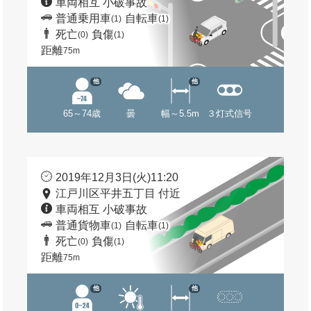
車両相互 小破事故
普通乗用車
自転車
(1)
(1)
死亡
負傷
(0)
(1)
距離
75m
他
他
65～74歳
曇
幅～5.5m
３灯式信号
2019年12月3日(火)11:20
江戸川区平井五丁目 付近
車両相互 小破事故
普通貨物車
自転車
(1)
(1)
死亡
負傷
(0)
(1)
距離
75m
他
他