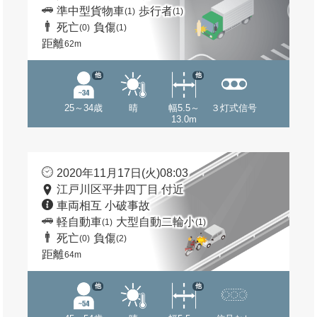
準中型貨物車
歩行者
(1)
(1)
死亡
負傷
(0)
(1)
距離
62m
他
他
25～34歳
晴
幅5.5～
３灯式信号
13.0m
2020年11月17日(火)08:03
江戸川区平井四丁目 付近
車両相互 小破事故
軽自動車
大型自動二輪小
(1)
(1)
死亡
負傷
(0)
(2)
距離
64m
他
他