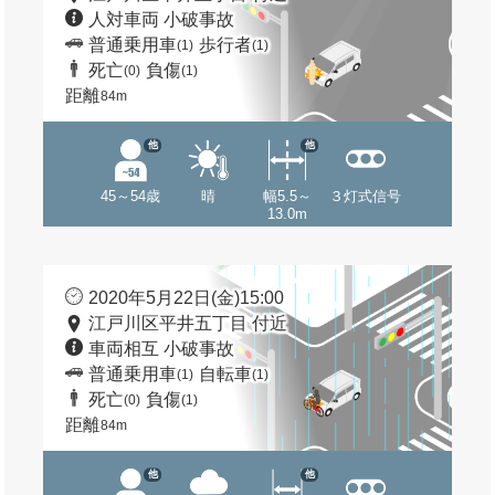
人対車両 小破事故
普通乗用車
歩行者
(1)
(1)
死亡
負傷
(0)
(1)
距離
84m
他
他
45～54歳
晴
幅5.5～
３灯式信号
13.0m
2020年5月22日(金)15:00
江戸川区平井五丁目 付近
車両相互 小破事故
普通乗用車
自転車
(1)
(1)
死亡
負傷
(0)
(1)
距離
84m
他
他