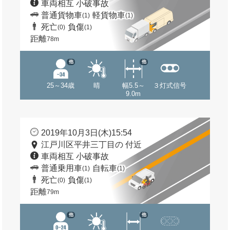
車両相互 小破事故
普通貨物車
軽貨物車
(1)
(1)
死亡
負傷
(0)
(1)
距離
78m
他
他
25～34歳
晴
幅5.5～
３灯式信号
9.0m
2019年10月3日(木)15:54
江戸川区平井三丁目の 付近
車両相互 小破事故
普通乗用車
自転車
(1)
(1)
死亡
負傷
(0)
(1)
距離
79m
他
他