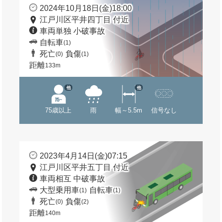
2024年10月18日(金)18:00
江戸川区平井四丁目 付近
車両単独 小破事故
自転車
(1)
死亡
負傷
(0)
(1)
距離
133m
他
他
75歳以上
雨
幅～5.5m
信号なし
2023年4月14日(金)07:15
江戸川区平井五丁目 付近
車両相互 中破事故
大型乗用車
自転車
(1)
(1)
死亡
負傷
(0)
(2)
距離
140m