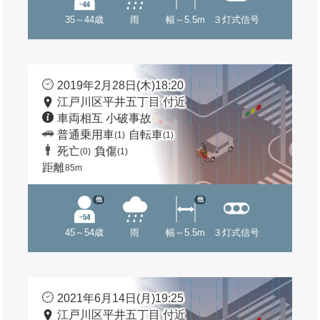
35～44歳
雨
幅～5.5m
３灯式信号
2019年2月28日(木)18:20
江戸川区平井五丁目 付近
車両相互 小破事故
普通乗用車
自転車
(1)
(1)
死亡
負傷
(0)
(1)
距離
85m
他
他
45～54歳
雨
幅～5.5m
３灯式信号
2021年6月14日(月)19:25
江戸川区平井五丁目 付近