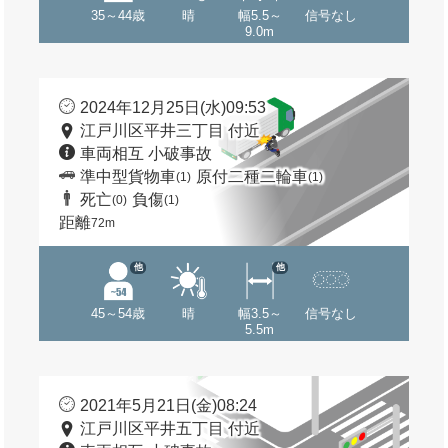
35～44歳
晴
幅5.5～
信号なし
9.0m
2024年12月25日(水)09:53
江戸川区平井三丁目 付近
車両相互 小破事故
準中型貨物車
原付二種二輪車
(1)
(1)
死亡
負傷
(0)
(1)
距離
72m
他
他
45～54歳
晴
幅3.5～
信号なし
5.5m
2021年5月21日(金)08:24
江戸川区平井五丁目 付近