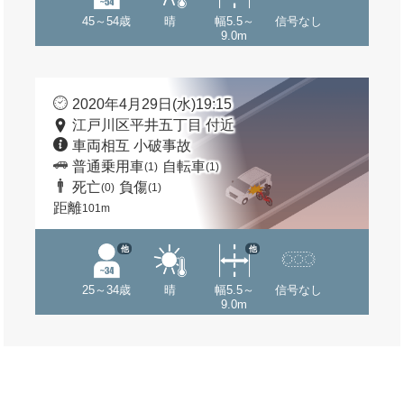
45～54歳
晴
幅5.5～
信号なし
9.0m
2020年4月29日(水)19:15
江戸川区平井五丁目 付近
車両相互 小破事故
普通乗用車
自転車
(1)
(1)
死亡
負傷
(0)
(1)
距離
101m
他
他
25～34歳
晴
幅5.5～
信号なし
9.0m