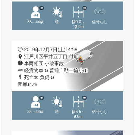
他
他
35～44歳
晴
幅9.0～
信号なし
13.0m
2019年12月7日(土)14:58
江戸川区平井五丁目 付近
車両相互 小破事故
軽貨物車
普通自動二輪小
(1)
(1)
死亡
負傷
(0)
(1)
距離
140m
他
他
35～44歳
晴
幅5.5～
信号なし
9.0m