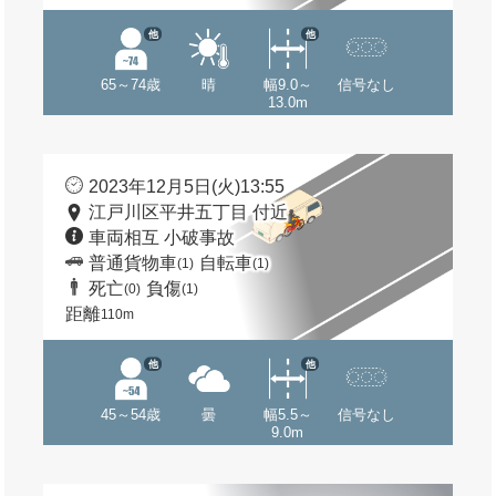
他
他
65～74歳
晴
幅9.0～
信号なし
13.0m
2023年12月5日(火)13:55
江戸川区平井五丁目 付近
車両相互 小破事故
普通貨物車
自転車
(1)
(1)
死亡
負傷
(0)
(1)
距離
110m
他
他
45～54歳
曇
幅5.5～
信号なし
9.0m