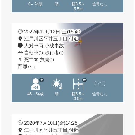
0～24歳
晴
幅3.5～
信号なし
5.5m
2022年11月12日(土)15:40
江戸川区平井五丁目 付近
人対車両 小破事故
自転車
歩行者
(1)
(1)
死亡
負傷
(0)
(1)
距離
78m
他
他
45～54歳
晴
幅5.5～
信号なし
9.0m
2020年7月10日(金)14:25
江戸川区平井五丁目 付近