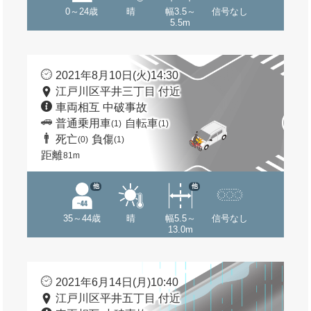
0～24歳
晴
幅3.5～
信号なし
5.5m
2021年8月10日(火)14:30
江戸川区平井三丁目 付近
車両相互 中破事故
普通乗用車
自転車
(1)
(1)
死亡
負傷
(0)
(1)
距離
81m
他
他
35～44歳
晴
幅5.5～
信号なし
13.0m
2021年6月14日(月)10:40
江戸川区平井五丁目 付近