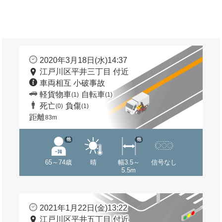
2020年3月18日(水)14:37
江戸川区平井三丁目 付近
車両相互 小破事故
軽貨物車
自転車
(1)
(1)
死亡
負傷
(0)
(1)
距離
83m
他
他
65～74歳
晴
幅3.5～
信号なし
5.5m
2021年1月22日(金)13:22
江戸川区平井五丁目 付近