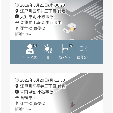
2019年3月21日(木)00:20
江戸川区平井三丁目 付近
人対車両 小破事故
普通乗用車
歩行者
(1)
(1)
死亡
負傷
(0)
(1)
距離
103m
他
他
45～54歳
晴
幅～5.5m
信号なし
2022年6月20日(月)12:30
江戸川区平井五丁目 付近
車両単独 小破事故
自転車
(1)
死亡
負傷
(0)
(1)
距離
105m