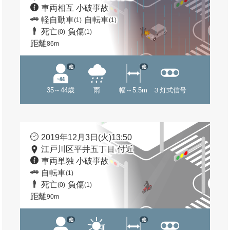
車両相互 小破事故
軽自動車
自転車
(1)
(1)
死亡
負傷
(0)
(1)
距離
86m
他
他
35～44歳
雨
幅～5.5m
３灯式信号
2019年12月3日(火)13:50
江戸川区平井五丁目 付近
車両単独 小破事故
自転車
(1)
死亡
負傷
(0)
(1)
距離
90m
他
他