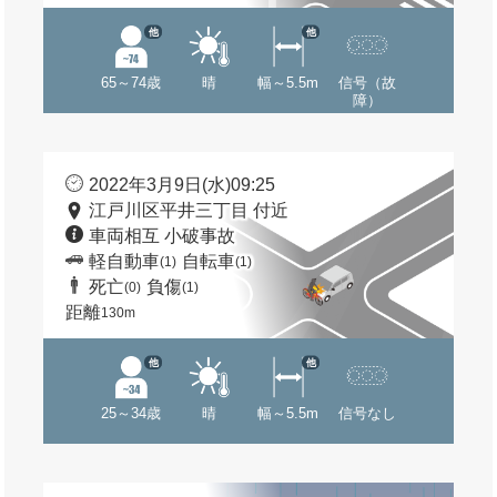
他
他
65～74歳
晴
幅～5.5m
信号（故
障）
2022年3月9日(水)09:25
江戸川区平井三丁目 付近
車両相互 小破事故
軽自動車
自転車
(1)
(1)
死亡
負傷
(0)
(1)
距離
130m
他
他
25～34歳
晴
幅～5.5m
信号なし