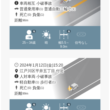
車両相互 小破事故
普通乗用車
普通自動二輪小
(1)
(1)
死亡
負傷
(0)
(1)
距離
96m
他
他
25～34歳
晴
幅5.5～
信号なし
9.0m
2024年1月12日(金)15:20
江戸川区平井五丁目 付近
人対車両 小破事故
軽自動車
歩行者
(1)
(1)
死亡
負傷
(0)
(1)
距離
99m
他
他