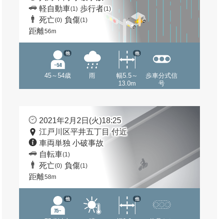
軽自動車
歩行者
(1)
(1)
死亡
負傷
(0)
(1)
距離
56m
他
他
45～54歳
雨
幅5.5～
歩車分式信
13.0m
号
2021年2月2日(火)18:25
江戸川区平井五丁目 付近
車両単独 小破事故
自転車
(1)
死亡
負傷
(0)
(1)
距離
58m
他
他