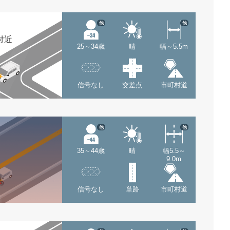
他
他
付近
25～34歳
晴
幅～5.5m
信号なし
交差点
市町村道
他
他
35～44歳
晴
幅5.5～
9.0m
信号なし
単路
市町村道