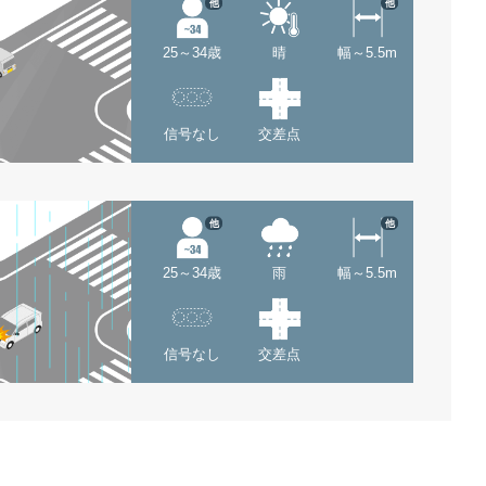
他
他
25～34歳
晴
幅～5.5m
信号なし
交差点
他
他
25～34歳
雨
幅～5.5m
信号なし
交差点