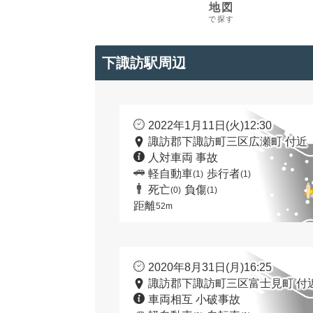
地図
で探す
下諏訪駅周辺
2022年1月11日(火)12:30
諏訪郡下諏訪町三区広瀬町 付近
人対車両 事故
軽自動車
歩行者
(1)
(1)
死亡
負傷
(0)
(1)
距離
52m
2020年8月31日(月)16:25
諏訪郡下諏訪町三区富士見町 付
車両相互 小破事故