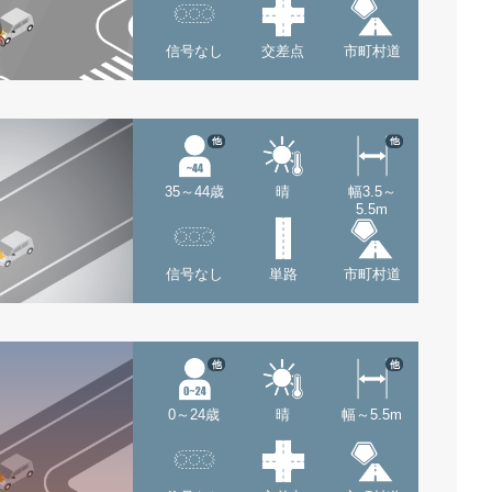
信号なし
交差点
市町村道
他
他
35～44歳
晴
幅3.5～
5.5m
信号なし
単路
市町村道
他
他
0～24歳
晴
幅～5.5m