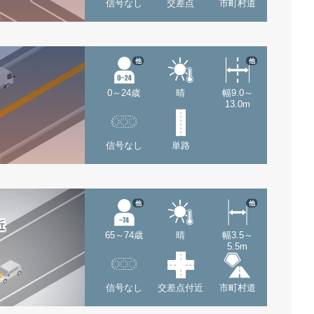
信号なし
交差点
市町村道
他
他
0～24歳
晴
幅9.0～
13.0m
信号なし
単路
他
他
近
65～74歳
晴
幅3.5～
5.5m
信号なし
交差点付近
市町村道