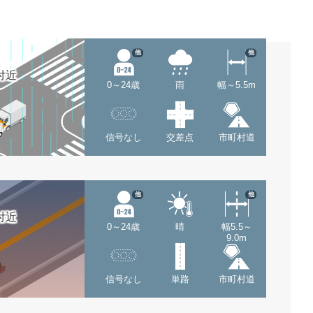
他
他
付近
0～24歳
雨
幅～5.5m
信号なし
交差点
市町村道
他
他
付近
0～24歳
晴
幅5.5～
9.0m
信号なし
単路
市町村道