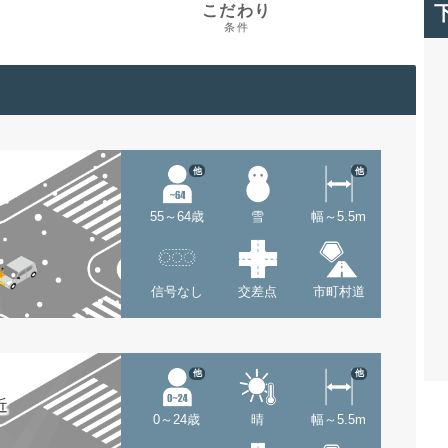
こだわり
条件
他
他
55～64歳
雪
幅～5.5m
信号なし
交差点
市町村道
他
他
近
0～24歳
晴
幅～5.5m