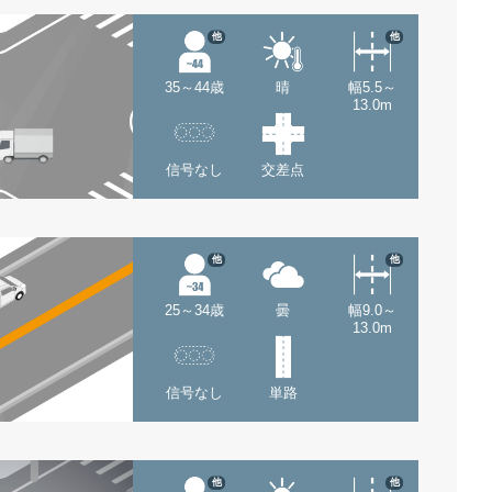
他
他
35～44歳
晴
幅5.5～
13.0m
信号なし
交差点
他
他
25～34歳
曇
幅9.0～
13.0m
信号なし
単路
他
他