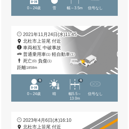
0～24歳
雪
幅～3.5m
信号なし
2021年11月24日(水)11:45
北杜市上笹尾 付近
車両相互 中破事故
普通乗用車
軽自動車
(1)
(1)
死亡
負傷
(0)
(1)
距離
1858m
他
他
0～24歳
晴
幅5.5～
信号なし
13.0m
2023年4月6日(木)16:10
北杜市上笹尾 付近