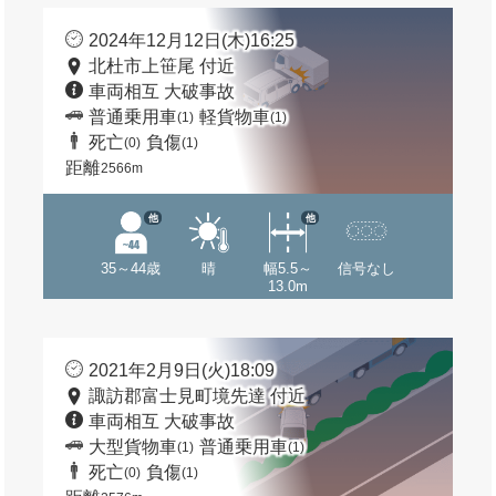
2024年12月12日(木)16:25
北杜市上笹尾 付近
車両相互 大破事故
普通乗用車
軽貨物車
(1)
(1)
死亡
負傷
(0)
(1)
距離
2566m
他
他
35～44歳
晴
幅5.5～
信号なし
13.0m
2021年2月9日(火)18:09
諏訪郡富士見町境先達 付近
車両相互 大破事故
大型貨物車
普通乗用車
(1)
(1)
死亡
負傷
(0)
(1)