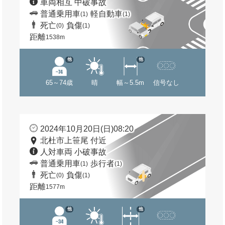
車両相互 中破事故
普通乗用車
軽自動車
(1)
(1)
死亡
負傷
(0)
(1)
距離
1538m
他
他
65～74歳
晴
幅～5.5m
信号なし
2024年10月20日(日)08:20
北杜市上笹尾 付近
人対車両 小破事故
普通乗用車
歩行者
(1)
(1)
死亡
負傷
(0)
(1)
距離
1577m
他
他