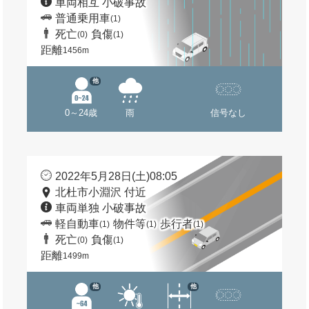
車両相互 小破事故
普通乗用車
(1)
死亡
負傷
(0)
(1)
距離
1456m
他
0～24歳
雨
信号なし
2022年5月28日(土)08:05
北杜市小淵沢 付近
車両単独 小破事故
軽自動車
物件等
歩行者
(1)
(1)
(1)
死亡
負傷
(0)
(1)
距離
1499m
他
他