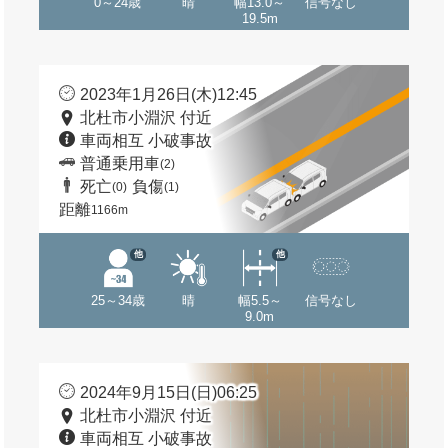
0～24歳
晴
幅13.0～
信号なし
19.5m
2023年1月26日(木)12:45
北杜市小淵沢 付近
車両相互 小破事故
普通乗用車
(2)
死亡
負傷
(0)
(1)
距離
1166m
他
他
25～34歳
晴
幅5.5～
信号なし
9.0m
2024年9月15日(日)06:25
北杜市小淵沢 付近
車両相互 小破事故