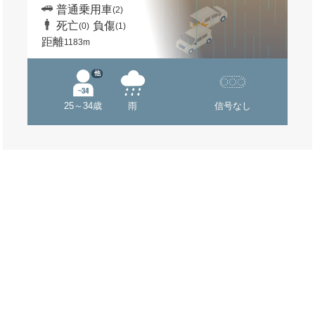
普通乗用車
(2)
死亡
負傷
(0)
(1)
距離
1183m
他
25～34歳
雨
信号なし