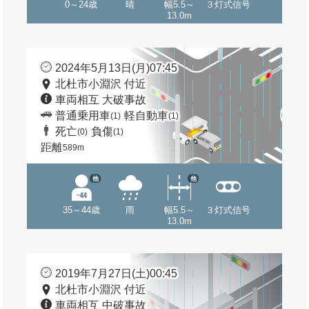
0～24歳
晴
幅5.5～
３灯式信号
13.0m
2024年5月13日(月)07:45
北杜市小淵沢 付近
車両相互 大破事故
普通乗用車
軽自動車
(1)
(1)
死亡
負傷
(0)
(1)
距離
589m
他
他
35～44歳
雨
幅5.5～
３灯式信号
13.0m
2019年7月27日(土)00:45
北杜市小淵沢 付近
車両相互 中破事故