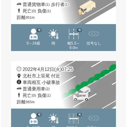
普通貨物車
歩行者
(1)
(1)
死亡
負傷
(0)
(1)
距離
951m
他
他
0～24歳
晴
幅5.5～
信号なし
9.0m
2022年4月12日(火)07:25
北杜市上笹尾 付近
車両相互 小破事故
普通乗用車
(2)
死亡
負傷
(0)
(1)
距離
965m
他
他