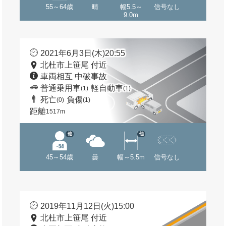
55～64歳
晴
幅5.5～
信号なし
9.0m
2021年6月3日(木)20:55
北杜市上笹尾 付近
車両相互 中破事故
普通乗用車
軽自動車
(1)
(1)
死亡
負傷
(0)
(1)
距離
1517m
他
他
45～54歳
曇
幅～5.5m
信号なし
2019年11月12日(火)15:00
北杜市上笹尾 付近