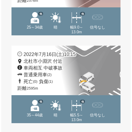
距離
2576m
他
他
25～34歳
晴
幅9.0～
信号なし
13.0m
2022年7月16日(土)10:15
北杜市小淵沢 付近
車両相互 中破事故
普通乗用車
(2)
死亡
負傷
(0)
(1)
距離
2595m
他
他
35～44歳
晴
幅5.5～
信号なし
13.0m