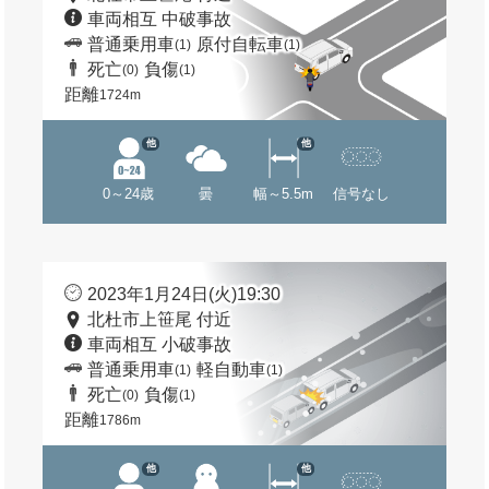
車両相互 中破事故
普通乗用車
原付自転車
(1)
(1)
死亡
負傷
(0)
(1)
距離
1724m
他
他
0～24歳
曇
幅～5.5m
信号なし
2023年1月24日(火)19:30
北杜市上笹尾 付近
車両相互 小破事故
普通乗用車
軽自動車
(1)
(1)
死亡
負傷
(0)
(1)
距離
1786m
他
他