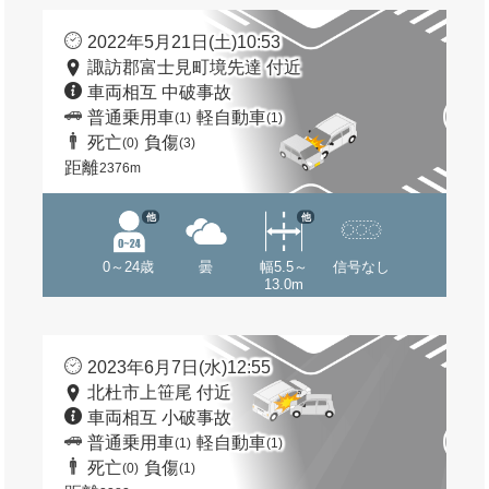
2022年5月21日(土)10:53
諏訪郡富士見町境先達 付近
車両相互 中破事故
普通乗用車
軽自動車
(1)
(1)
死亡
負傷
(0)
(3)
距離
2376m
他
他
0～24歳
曇
幅5.5～
信号なし
13.0m
2023年6月7日(水)12:55
北杜市上笹尾 付近
車両相互 小破事故
普通乗用車
軽自動車
(1)
(1)
死亡
負傷
(0)
(1)