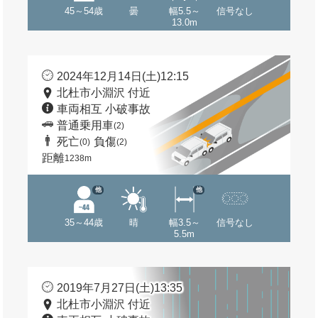
45～54歳
曇
幅5.5～
信号なし
13.0m
2024年12月14日(土)12:15
北杜市小淵沢 付近
車両相互 小破事故
普通乗用車
(2)
死亡
負傷
(0)
(2)
距離
1238m
他
他
35～44歳
晴
幅3.5～
信号なし
5.5m
2019年7月27日(土)13:35
北杜市小淵沢 付近