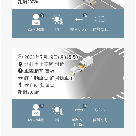
距離
2372m
他
他
25～34歳
晴
幅～5.5m
信号なし
2021年7月19日(月)15:50
北杜市上笹尾 付近
車両相互 事故
軽自動車
軽貨物車
(1)
(1)
死亡
負傷
(0)
(1)
距離
2373m
他
他
45～54歳
晴
幅5.5～
信号なし
13.0m