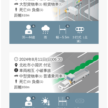
大型貨物車
軽貨物車
(1)
(1)
死亡
負傷
(0)
(1)
距離
610m
他
他
35～44歳
雨
幅～5.5m
３灯式（点
滅）
2024年8月11日(日)06:30
北杜市小淵沢 付近
車両相互 小破事故
中型貨物車
普通乗用車
(1)
(1)
死亡
負傷
(0)
(1)
距離
650m
他
他