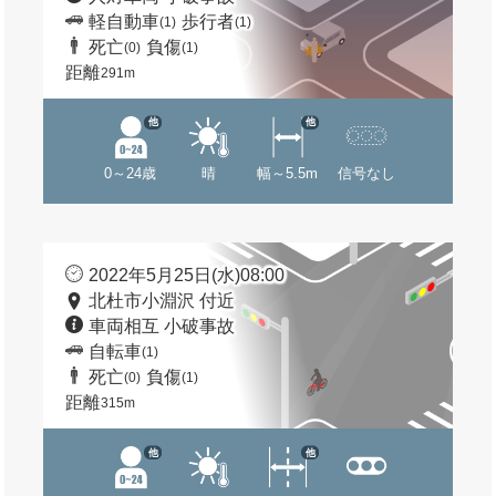
軽自動車
歩行者
(1)
(1)
死亡
負傷
(0)
(1)
距離
291m
他
他
0～24歳
晴
幅～5.5m
信号なし
2022年5月25日(水)08:00
北杜市小淵沢 付近
車両相互 小破事故
自転車
(1)
死亡
負傷
(0)
(1)
距離
315m
他
他