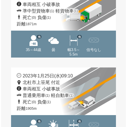
車両相互 小破事故
準中型貨物車
軽貨物車
(1)
(1)
死亡
負傷
(0)
(1)
距離
1871m
他
他
35～44歳
曇
幅3.5～
信号なし
5.5m
2023年1月25日(水)09:10
北杜市上笹尾 付近
車両相互 小破事故
普通乗用車
軽自動車
(1)
(1)
死亡
負傷
(0)
(1)
距離
1905m
他
他