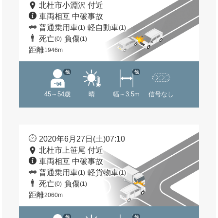
北杜市小淵沢 付近
車両相互 中破事故
普通乗用車
軽自動車
(1)
(1)
死亡
負傷
(0)
(1)
距離
1946m
他
他
45～54歳
晴
幅～3.5m
信号なし
2020年6月27日(土)07:10
北杜市上笹尾 付近
車両相互 中破事故
普通乗用車
軽貨物車
(1)
(1)
死亡
負傷
(0)
(1)
距離
2060m
他
他