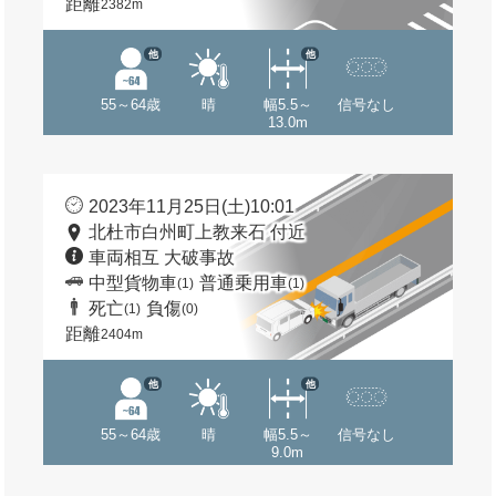
距離
2382m
他
他
55～64歳
晴
幅5.5～
信号なし
13.0m
2023年11月25日(土)10:01
北杜市白州町上教来石 付近
車両相互 大破事故
中型貨物車
普通乗用車
(1)
(1)
死亡
負傷
(1)
(0)
距離
2404m
他
他
55～64歳
晴
幅5.5～
信号なし
9.0m