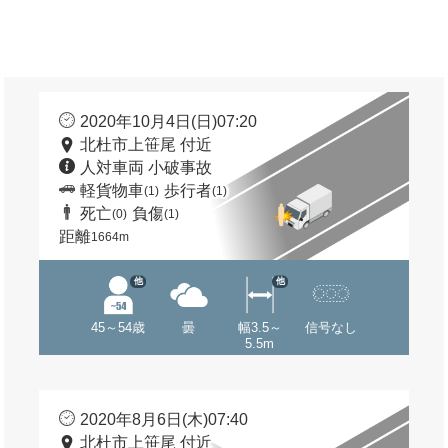
2020年10月4日(日)07:20
北杜市上笹尾 付近
人対車両 小破事故
軽貨物車
歩行者
(1)
(1)
死亡
負傷
(0)
(1)
距離
1664m
他
他
45～54歳
曇
幅3.5～
信号なし
5.5m
2020年8月6日(木)07:40
北杜市上笹尾 付近