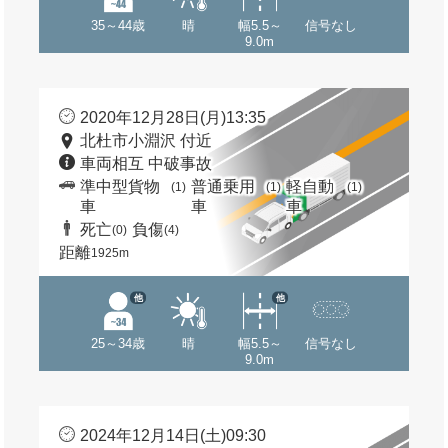
35～44歳
晴
幅5.5～
信号なし
9.0m
2020年12月28日(月)13:35
北杜市小淵沢 付近
車両相互 中破事故
準中型貨物
普通乗用
軽自動
(1)
(1)
(1)
車
車
車
死亡
負傷
(0)
(4)
距離
1925m
他
他
25～34歳
晴
幅5.5～
信号なし
9.0m
2024年12月14日(土)09:30