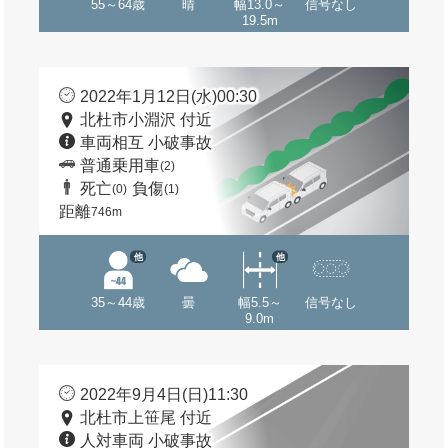
55～64歳
晴
幅13.0～
信号なし
19.5m
2022年1月12日(水)00:30
北杜市小淵沢 付近
車両相互 小破事故
普通乗用車
(2)
死亡
負傷
(0)
(1)
距離
746m
他
他
35～44歳
曇
幅5.5～
信号なし
9.0m
2022年9月4日(日)11:30
北杜市上笹尾 付近
人対車両 小破事故