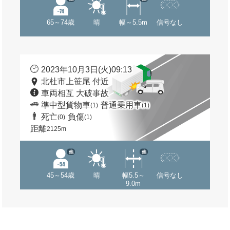
65～74歳
晴
幅～5.5m
信号なし
2023年10月3日(火)09:13
北杜市上笹尾 付近
車両相互 大破事故
準中型貨物車
普通乗用車
(1)
(1)
死亡
負傷
(0)
(1)
距離
2125m
他
他
45～54歳
晴
幅5.5～
信号なし
9.0m