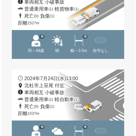
車両相互 小破事故
普通乗用車
軽貨物車
(1)
(1)
死亡
負傷
(0)
(1)
距離
1527m
他
他
35～44歳
晴
幅～3.5m
信号なし
2024年7月24日(水)13:00
北杜市上笹尾 付近
車両相互 小破事故
普通乗用車
軽自動車
(1)
(1)
死亡
負傷
(0)
(1)
距離
1537m
他
他