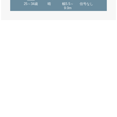
25～34歳
晴
幅5.5～
信号なし
9.0m