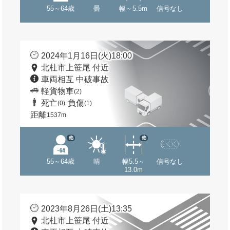
55～64歳
曇
幅～5.5m
信号なし
2024年1月16日(火)18:00
北杜市上笹尾 付近
車両相互 中破事故
軽貨物車
(2)
死亡
負傷
(0)
(1)
距離
1537m
他
他
55～64歳
晴
幅5.5～
信号なし
13.0m
2023年8月26日(土)13:35
北杜市上笹尾 付近