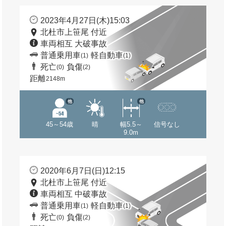
2023年4月27日(木)15:03
北杜市上笹尾 付近
車両相互 大破事故
普通乗用車
軽自動車
(1)
(1)
死亡
負傷
(0)
(2)
距離
2148m
他
他
45～54歳
晴
幅5.5～
信号なし
9.0m
2020年6月7日(日)12:15
北杜市上笹尾 付近
車両相互 中破事故
普通乗用車
軽自動車
(1)
(1)
死亡
負傷
(0)
(2)