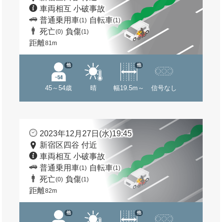
車両相互 小破事故
普通乗用車
自転車
(1)
(1)
死亡
負傷
(0)
(1)
距離
81m
他
他
45～54歳
晴
幅19.5m～
信号なし
2023年12月27日(水)19:45
新宿区四谷 付近
車両相互 小破事故
普通乗用車
自転車
(1)
(1)
死亡
負傷
(0)
(1)
距離
82m
他
他