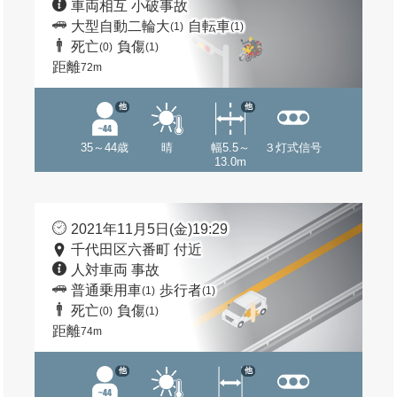
車両相互 小破事故
大型自動二輪大
自転車
(1)
(1)
死亡
負傷
(0)
(1)
距離
72m
他
他
35～44歳
晴
幅5.5～
３灯式信号
13.0m
2021年11月5日(金)19:29
千代田区六番町 付近
人対車両 事故
普通乗用車
歩行者
(1)
(1)
死亡
負傷
(0)
(1)
距離
74m
他
他