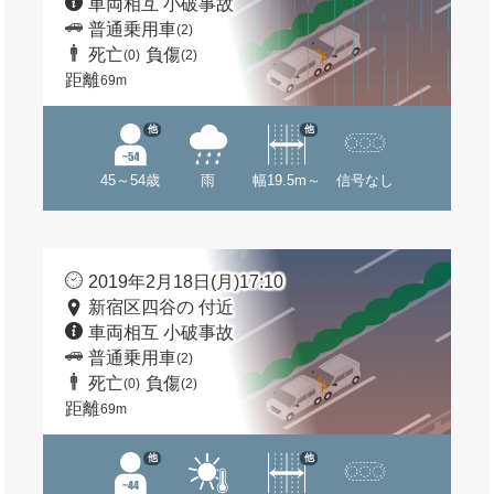
車両相互 小破事故
普通乗用車
(2)
死亡
負傷
(0)
(2)
距離
69m
他
他
45～54歳
雨
幅19.5m～
信号なし
2019年2月18日(月)17:10
新宿区四谷の 付近
車両相互 小破事故
普通乗用車
(2)
死亡
負傷
(0)
(2)
距離
69m
他
他