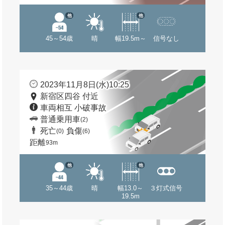
他
他
45～54歳
晴
幅19.5m～
信号なし
2023年11月8日(水)10:25
新宿区四谷 付近
車両相互 小破事故
普通乗用車
(2)
死亡
負傷
(0)
(6)
距離
93m
他
他
35～44歳
晴
幅13.0～
３灯式信号
19.5m