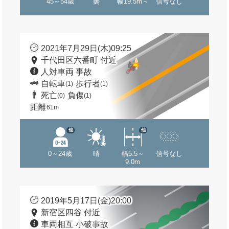
45～54歳
曇
幅19.5m～
信号なし
2021年7月29日(木)09:25
千代田区六番町 付近
人対車両 事故
自転車
歩行者
(1)
(1)
死亡
負傷
(0)
(1)
距離
61m
他
他
0～24歳
晴
幅5.5～
信号なし
9.0m
2019年5月17日(金)20:00
新宿区四谷 付近
車両相互 小破事故