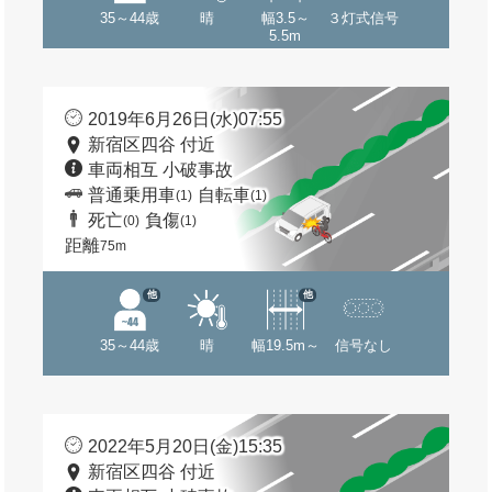
35～44歳
晴
幅3.5～
３灯式信号
5.5m
2019年6月26日(水)07:55
新宿区四谷 付近
車両相互 小破事故
普通乗用車
自転車
(1)
(1)
死亡
負傷
(0)
(1)
距離
75m
他
他
35～44歳
晴
幅19.5m～
信号なし
2022年5月20日(金)15:35
新宿区四谷 付近