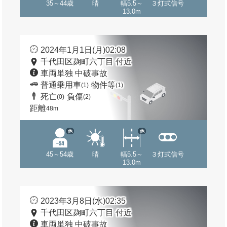
35～44歳
晴
幅5.5～
３灯式信号
13.0m
2024年1月1日(月)02:08
千代田区麹町六丁目 付近
車両単独 中破事故
普通乗用車
物件等
(1)
(1)
死亡
負傷
(0)
(2)
距離
48m
他
他
45～54歳
晴
幅5.5～
３灯式信号
13.0m
2023年3月8日(水)02:35
千代田区麹町六丁目 付近
車両単独 中破事故