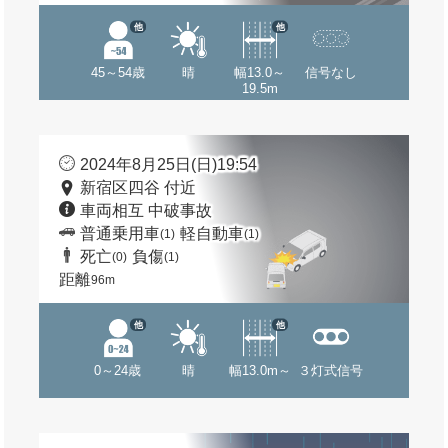
他
他
45～54歳
晴
幅13.0～
信号なし
19.5m
2024年8月25日(日)19:54
新宿区四谷 付近
車両相互 中破事故
普通乗用車
軽自動車
(1)
(1)
死亡
負傷
(0)
(1)
距離
96m
他
他
0～24歳
晴
幅13.0m～
３灯式信号