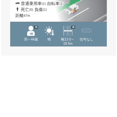
普通乗用車
自転車
(1)
(1)
死亡
負傷
(0)
(1)
距離
67m
他
他
35～44歳
晴
幅13.0～
信号なし
19.5m