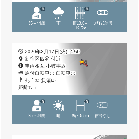
他
他
35～44歳
雨
幅13.0～
３灯式信号
19.5m
2020年3月17日(火)14:50
新宿区四谷 付近
車両相互 小破事故
原付自転車
自転車
(1)
(1)
死亡
負傷
(0)
(1)
距離
93m
他
他
25～34歳
晴
幅～5.5m
信号なし