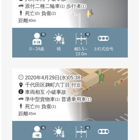
原付二種二輪車
歩行者
(1)
(1)
死亡
負傷
(0)
(2)
距離
40m
他
他
0～24歳
晴
幅5.5～
３灯式信号
13.0m
2020年4月29日(水)05:38
千代田区麹町六丁目 付近
車両相互 小破事故
準中型貨物車
普通乗用車
(1)
(1)
死亡
負傷
(0)
(1)
距離
45m
他
他