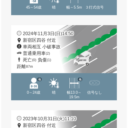
45～54歳
晴
幅～5.5m
３灯式信号
2024年11月3日(日)14:50
新宿区四谷 付近
車両相互 小破事故
普通乗用車
(2)
死亡
負傷
(0)
(1)
距離
87m
他
他
0～24歳
晴
幅13.0～
信号なし
19.5m
2023年10月31日(火)11:10
新宿区四谷 付近