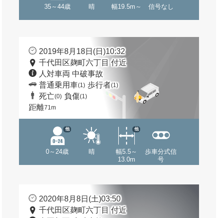
35～44歳
晴
幅19.5m～
信号なし
2019年8月18日(日)10:32
千代田区麹町六丁目 付近
人対車両 中破事故
普通乗用車
歩行者
(1)
(1)
死亡
負傷
(0)
(1)
距離
71m
他
他
0～24歳
晴
幅5.5～
歩車分式信
13.0m
号
2020年8月8日(土)03:50
千代田区麹町六丁目 付近