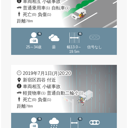
車両相互 小破事故
普通乗用車
自転車
(1)
(1)
死亡
負傷
(0)
(1)
距離
78m
他
他
25～34歳
曇
幅13.0～
信号なし
19.5m
2019年7月1日(月)20:20
新宿区四谷 付近
車両相互 小破事故
軽貨物車
普通自動二輪小
(1)
(1)
死亡
負傷
(0)
(1)
距離
78m
他
他