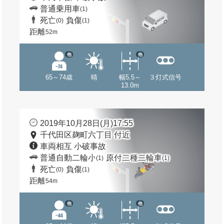
普通乗用車
(1)
死亡
負傷
(0)
(1)
距離
52m
他
他
65～74歳
晴
幅5.5～
３灯式信号
13.0m
2019年10月28日(月)17:55
千代田区麹町六丁目 付近
車両相互 小破事故
普通自動二輪小
原付二種二輪車
(1)
(1)
死亡
負傷
(0)
(1)
距離
54m
他
他