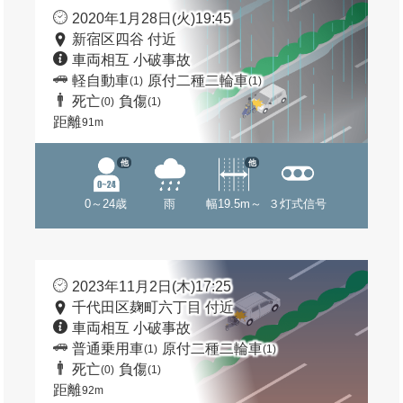
2020年1月28日(火)19:45
新宿区四谷 付近
車両相互 小破事故
軽自動車
原付二種二輪車
(1)
(1)
死亡
負傷
(0)
(1)
距離
91m
他
他
0～24歳
雨
幅19.5m～
３灯式信号
2023年11月2日(木)17:25
千代田区麹町六丁目 付近
車両相互 小破事故
普通乗用車
原付二種二輪車
(1)
(1)
死亡
負傷
(0)
(1)
距離
92m