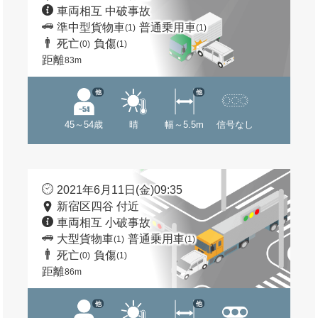
車両相互 中破事故
準中型貨物車
普通乗用車
(1)
(1)
死亡
負傷
(0)
(1)
距離
83m
他
他
45～54歳
晴
幅～5.5m
信号なし
2021年6月11日(金)09:35
新宿区四谷 付近
車両相互 小破事故
大型貨物車
普通乗用車
(1)
(1)
死亡
負傷
(0)
(1)
距離
86m
他
他