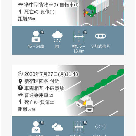
準中型貨物車
自転車
(1)
(1)
死亡
負傷
(0)
(1)
距離
55m
他
他
45～54歳
雨
幅5.5～
３灯式信号
13.0m
2020年7月27日(月)11:48
新宿区四谷 付近
車両相互 小破事故
普通乗用車
(2)
死亡
負傷
(0)
(2)
距離
57m
他
他