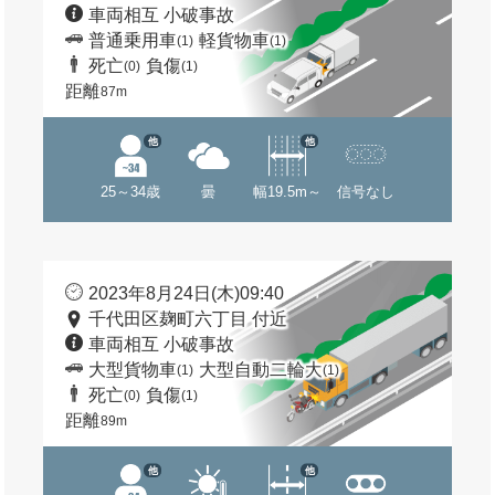
車両相互 小破事故
普通乗用車
軽貨物車
(1)
(1)
死亡
負傷
(0)
(1)
距離
87m
他
他
25～34歳
曇
幅19.5m～
信号なし
2023年8月24日(木)09:40
千代田区麹町六丁目 付近
車両相互 小破事故
大型貨物車
大型自動二輪大
(1)
(1)
死亡
負傷
(0)
(1)
距離
89m
他
他