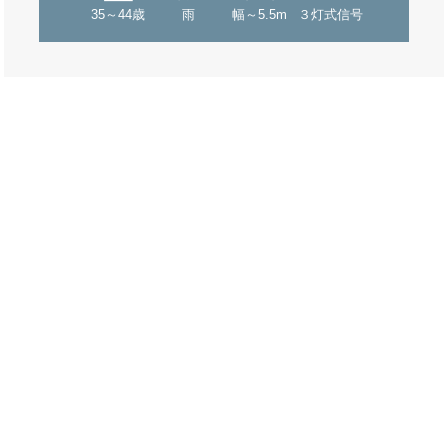
35～44歳
雨
幅～5.5m
３灯式信号