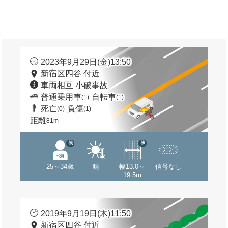
2023年9月29日(金)13:50
新宿区四谷 付近
車両相互 小破事故
普通乗用車
自転車
(1)
(1)
死亡
負傷
(0)
(1)
距離
81m
他
他
25～34歳
晴
幅13.0～
信号なし
19.5m
2019年9月19日(木)11:50
新宿区四谷 付近