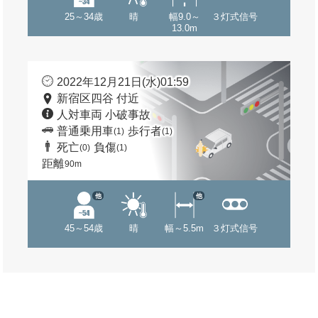
25～34歳
晴
幅9.0～
３灯式信号
13.0m
2022年12月21日(水)01:59
新宿区四谷 付近
人対車両 小破事故
普通乗用車
歩行者
(1)
(1)
死亡
負傷
(0)
(1)
距離
90m
他
他
45～54歳
晴
幅～5.5m
３灯式信号