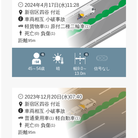
2024年4月17日(水)11:28
新宿区四谷 付近
車両相互 小破事故
軽貨物車
原付二種二輪車
(1)
(1)
死亡
負傷
(0)
(1)
距離
95m
他
他
45～54歳
晴
幅9.0～
信号なし
13.0m
2023年12月20日(水)07:40
新宿区四谷 付近
車両相互 小破事故
普通乗用車
軽自動車
(1)
(1)
死亡
負傷
(0)
(1)
距離
95m