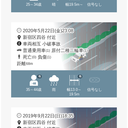
25～34歳
晴
幅19.5m～
信号なし
2020年5月22日(金)23:08
新宿区四谷 付近
車両相互 小破事故
普通乗用車
原付二種二輪車
(1)
(1)
死亡
負傷
(0)
(1)
距離
68m
他
他
35～44歳
雨
幅13.0～
信号なし
19.5m
2019年9月22日(日)18:35
新宿区四谷 付近