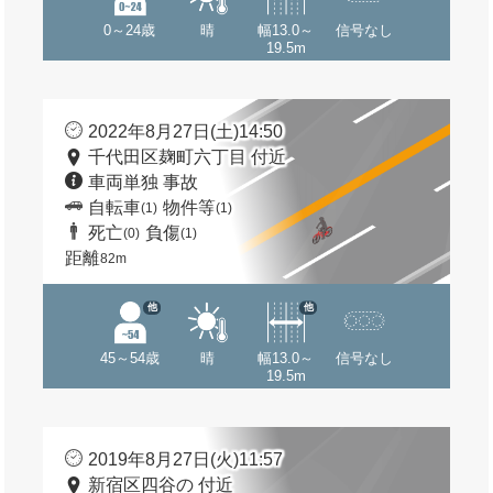
0～24歳
晴
幅13.0～
信号なし
19.5m
2022年8月27日(土)14:50
千代田区麹町六丁目 付近
車両単独 事故
自転車
物件等
(1)
(1)
死亡
負傷
(0)
(1)
距離
82m
他
他
45～54歳
晴
幅13.0～
信号なし
19.5m
2019年8月27日(火)11:57
新宿区四谷の 付近