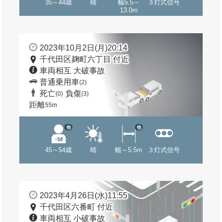
35～44歳
晴
幅5.5～
３灯式信号
13.0m
2023年10月2日(月)20:14
千代田区麹町六丁目 付近
車両相互 大破事故
普通乗用車
(2)
死亡
負傷
(0)
(3)
距離
55m
他
他
45～54歳
晴
幅～5.5m
３灯式信号
2023年4月26日(水)11:55
千代田区六番町 付近
車両相互 小破事故