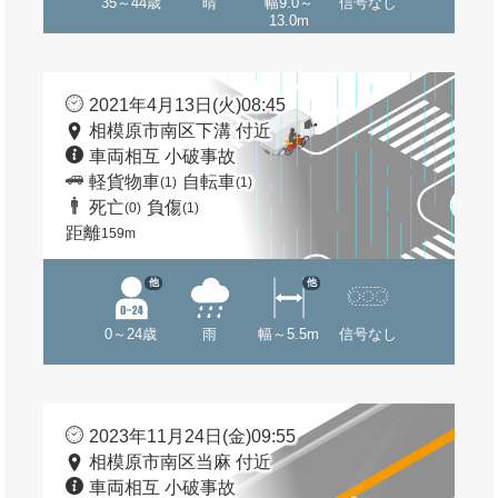
35～44歳
晴
幅9.0～
信号なし
13.0m
2021年4月13日(火)08:45
相模原市南区下溝 付近
車両相互 小破事故
軽貨物車
自転車
(1)
(1)
死亡
負傷
(0)
(1)
距離
159m
他
他
0～24歳
雨
幅～5.5m
信号なし
2023年11月24日(金)09:55
相模原市南区当麻 付近
車両相互 小破事故