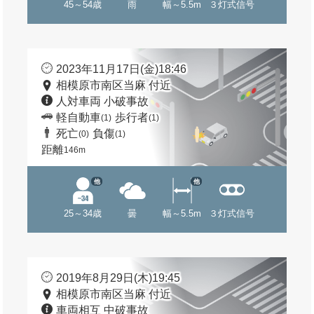
45～54歳
雨
幅～5.5m
３灯式信号
2023年11月17日(金)18:46
相模原市南区当麻 付近
人対車両 小破事故
軽自動車
歩行者
(1)
(1)
死亡
負傷
(0)
(1)
距離
146m
他
他
25～34歳
曇
幅～5.5m
３灯式信号
2019年8月29日(木)19:45
相模原市南区当麻 付近
車両相互 中破事故