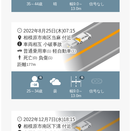
35～44歳
晴
幅9.0～
信号なし
13.0m
2022年8月25日(木)07:15
相模原市南区当麻 付近
車両相互 小破事故
普通乗用車
軽自動車
(1)
(1)
死亡
負傷
(0)
(1)
距離
177m
他
他
25～34歳
曇
幅9.0～
信号なし
13.0m
2022年12月7日(水)18:15
相模原市南区下溝 付近