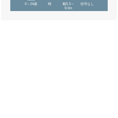
0～24歳
晴
幅5.5～
信号なし
9.0m