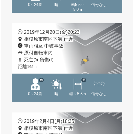
0～24歳
晴
幅5.5～
信号なし
9.0m
2019年12月20日(金)20:23
相模原市南区下溝 付近
車両相互 中破事故
原付自転車
(2)
死亡
負傷
(0)
(1)
距離
165m
他
他
0～24歳
晴
幅～5.5m
信号なし
2019年2月4日(月)18:35
相模原市南区下溝 付近