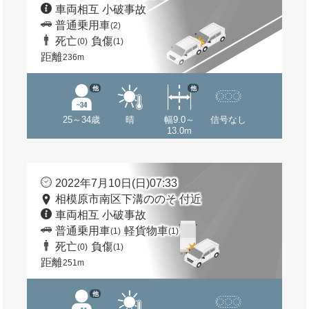
車両相互 小破事故
普通乗用車
(2)
死亡
負傷
(0)
(1)
距離
236m
他
他
25～34歳
晴
幅9.0～
信号なし
13.0m
2022年7月10日(日)07:33
相模原市南区下溝ののそ 付近
車両相互 小破事故
普通乗用車
軽貨物車
(1)
(1)
死亡
負傷
(0)
(1)
距離
251m
他