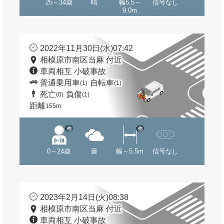
25～34歳
晴
幅5.5～
信号なし
9.0m
2022年11月30日(水)07:42
相模原市南区当麻 付近
車両相互 小破事故
普通乗用車
自転車
(1)
(1)
死亡
負傷
(0)
(1)
距離
155m
他
他
0～24歳
曇
幅～5.5m
信号なし
2023年2月14日(火)08:38
相模原市南区当麻 付近
車両相互 小破事故