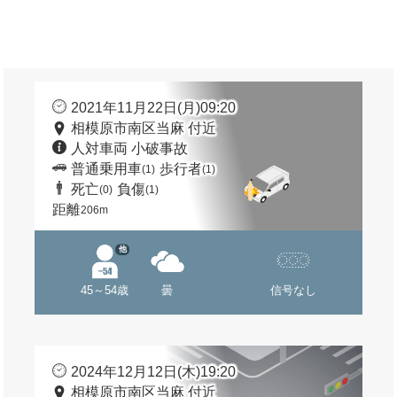
2021年11月22日(月)09:20
相模原市南区当麻 付近
人対車両 小破事故
普通乗用車
歩行者
(1)
(1)
死亡
負傷
(0)
(1)
距離
206m
他
45～54歳
曇
信号なし
2024年12月12日(木)19:20
相模原市南区当麻 付近