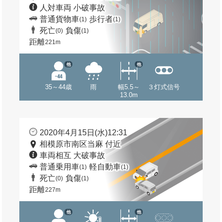
人対車両 小破事故
普通貨物車
歩行者
(1)
(1)
死亡
負傷
(0)
(1)
距離
221m
他
他
35～44歳
雨
幅5.5～
３灯式信号
13.0m
2020年4月15日(水)12:31
相模原市南区当麻 付近
車両相互 大破事故
普通乗用車
軽自動車
(1)
(1)
死亡
負傷
(0)
(1)
距離
227m
他
他