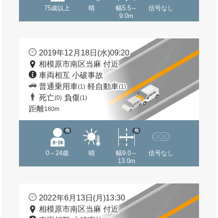
75歳以上
晴
幅5.5～
信号なし
9.0m
2019年12月18日(水)09:20
相模原市南区当麻 付近
車両相互 小破事故
普通乗用車
軽自動車
(1)
(1)
死亡
負傷
(0)
(1)
距離
180m
他
他
0～24歳
晴
幅9.0～
信号なし
13.0m
2022年6月13日(月)13:30
相模原市南区当麻 付近