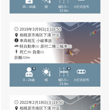
35～44歳
晴
幅5.5～
３灯式信号
13.0m
2019年3月9日(土)16:50
相模原市南区下溝 付近
車両相互 小破事故
軽自動車
原付二種二輪車
(1)
(1)
死亡
負傷
(0)
(1)
距離
220m
他
他
0～24歳
晴
幅5.5～
３灯式信号
13.0m
2022年2月19日(土)19:50
相模原市南区下溝 付近