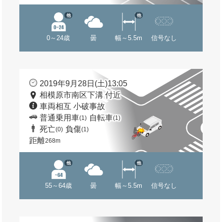
他
他
0～24歳
曇
幅～5.5m
信号なし
2019年9月28日(土)13:05
相模原市南区下溝 付近
車両相互 小破事故
普通乗用車
自転車
(1)
(1)
死亡
負傷
(0)
(1)
距離
268m
他
他
55～64歳
曇
幅～5.5m
信号なし