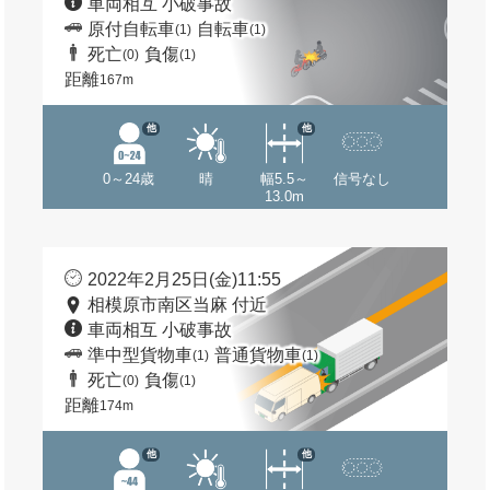
車両相互 小破事故
原付自転車
自転車
(1)
(1)
死亡
負傷
(0)
(1)
距離
167m
他
他
0～24歳
晴
幅5.5～
信号なし
13.0m
2022年2月25日(金)11:55
相模原市南区当麻 付近
車両相互 小破事故
準中型貨物車
普通貨物車
(1)
(1)
死亡
負傷
(0)
(1)
距離
174m
他
他