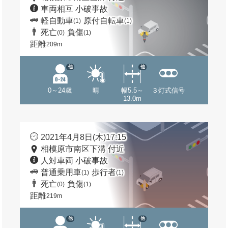
車両相互 小破事故
軽自動車
原付自転車
(1)
(1)
死亡
負傷
(0)
(1)
距離
209m
他
他
0～24歳
晴
幅5.5～
３灯式信号
13.0m
2021年4月8日(木)17:15
相模原市南区下溝 付近
人対車両 小破事故
普通乗用車
歩行者
(1)
(1)
死亡
負傷
(0)
(1)
距離
219m
他
他