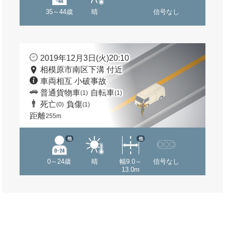
35～44歳
晴
信号なし
2019年12月3日(火)20:10
相模原市南区下溝 付近
車両相互 小破事故
普通貨物車
自転車
(1)
(1)
死亡
負傷
(0)
(1)
距離
255m
他
他
0～24歳
晴
幅9.0～
信号なし
13.0m