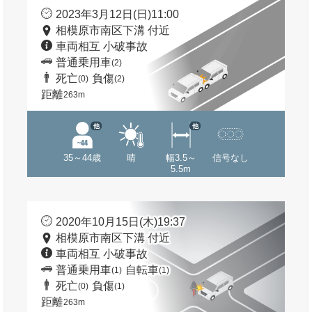
2023年3月12日(日)11:00
相模原市南区下溝 付近
車両相互 小破事故
普通乗用車
(2)
死亡
負傷
(0)
(2)
距離
263m
他
他
35～44歳
晴
幅3.5～
信号なし
5.5m
2020年10月15日(木)19:37
相模原市南区下溝 付近
車両相互 小破事故
普通乗用車
自転車
(1)
(1)
死亡
負傷
(0)
(1)
距離
263m