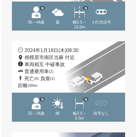
他
他
35～44歳
曇
幅5.5～
３灯式信号
13.0m
2024年1月18日(木)08:30
相模原市南区当麻 付近
車両相互 中破事故
普通乗用車
(2)
死亡
負傷
(0)
(1)
距離
288m
他
他
25～34歳
晴
幅3.5～
信号なし
5.5m