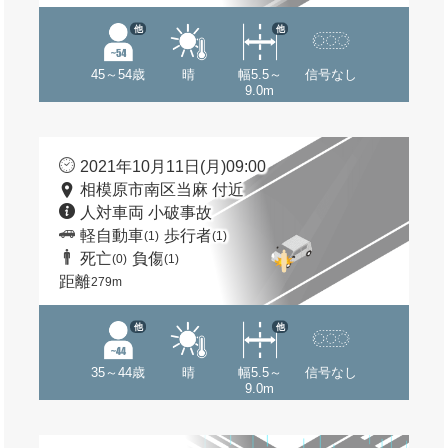
他
他
45～54歳
晴
幅5.5～
信号なし
9.0m
2021年10月11日(月)09:00
相模原市南区当麻 付近
人対車両 小破事故
軽自動車
歩行者
(1)
(1)
死亡
負傷
(0)
(1)
距離
279m
他
他
35～44歳
晴
幅5.5～
信号なし
9.0m