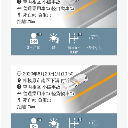
車両相互 小破事故
普通乗用車
軽自動車
(1)
(1)
死亡
負傷
(0)
(1)
距離
178m
他
他
0～24歳
晴
幅5.5～
信号なし
9.0m
2020年6月29日(月)10:50
相模原市南区下溝 付近
車両相互 小破事故
普通乗用車
軽貨物車
(1)
(1)
死亡
負傷
(0)
(1)
距離
178m
他
他