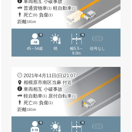
車両相互 小破事故
普通貨物車
軽自動車
(1)
(1)
死亡
負傷
(0)
(1)
距離
181m
他
他
45～54歳
晴
幅5.5～
信号なし
9.0m
2021年4月11日(日)21:07
相模原市南区当麻 付近
車両相互 小破事故
軽自動車
原付自転車
(1)
(1)
死亡
負傷
(0)
(1)
距離
181m
他
他