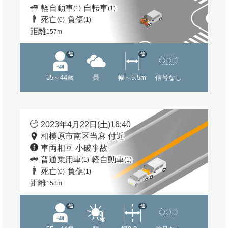
軽自動車
自転車
(1)
(1)
死亡
負傷
(0)
(1)
距離
157m
他
他
35～44歳
曇
幅～5.5m
信号なし
2023年4月22日(土)16:40
相模原市南区当麻 付近
車両相互 小破事故
普通乗用車
軽自動車
(1)
(1)
死亡
負傷
(0)
(1)
距離
158m
他
他