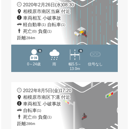
2020年2月26日(水)08:30
相模原市南区当麻 付近
車両相互 小破事故
軽自動車
自転車
(1)
(1)
死亡
負傷
(0)
(1)
距離
284m
他
他
0～24歳
雨
幅5.5～
信号なし
13.0m
2022年8月5日(金)17:20
相模原市南区下溝 付近
車両相互 小破事故
自転車
(1)
死亡
負傷
(0)
(1)
距離
286m