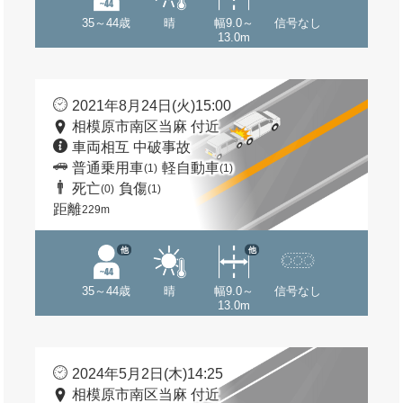
35～44歳
晴
幅9.0～
信号なし
13.0m
2021年8月24日(火)15:00
相模原市南区当麻 付近
車両相互 中破事故
普通乗用車
軽自動車
(1)
(1)
死亡
負傷
(0)
(1)
距離
229m
他
他
35～44歳
晴
幅9.0～
信号なし
13.0m
2024年5月2日(木)14:25
相模原市南区当麻 付近