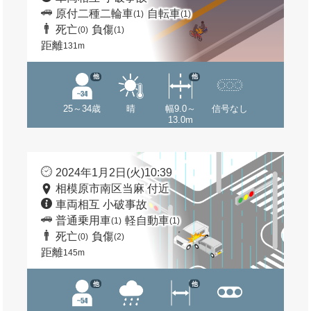
原付二種二輪車
自転車
(1)
(1)
死亡
負傷
(0)
(1)
距離
131m
他
他
25～34歳
晴
幅9.0～
信号なし
13.0m
2024年1月2日(火)10:39
相模原市南区当麻 付近
車両相互 小破事故
普通乗用車
軽自動車
(1)
(1)
死亡
負傷
(0)
(2)
距離
145m
他
他