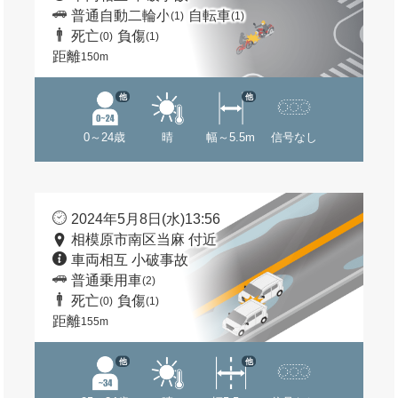
普通自動二輪小
自転車
(1)
(1)
死亡
負傷
(0)
(1)
距離
150m
他
他
0～24歳
晴
幅～5.5m
信号なし
2024年5月8日(水)13:56
相模原市南区当麻 付近
車両相互 小破事故
普通乗用車
(2)
死亡
負傷
(0)
(1)
距離
155m
他
他