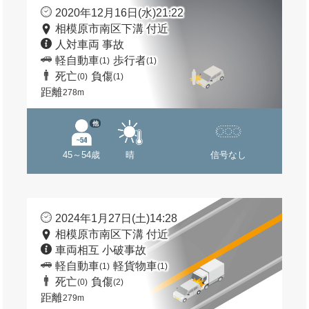
2020年12月16日(水)21:22
相模原市南区下溝 付近
人対車両 事故
軽自動車
歩行者
(1)
(1)
死亡
負傷
(0)
(1)
距離
278m
他
45～54歳
晴
信号なし
2024年1月27日(土)14:28
相模原市南区下溝 付近
車両相互 小破事故
軽自動車
軽貨物車
(1)
(1)
死亡
負傷
(0)
(2)
距離
279m