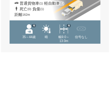
普通貨物車
軽自動車
(1)
(1)
死亡
負傷
(0)
(1)
距離
162m
他
他
35～44歳
晴
幅9.0～
信号なし
13.0m