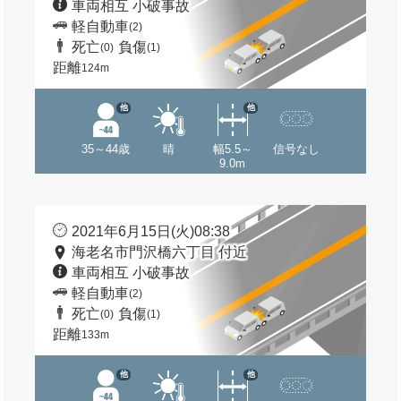
車両相互 小破事故
軽自動車
(2)
死亡
負傷
(0)
(1)
距離
124m
他
他
35～44歳
晴
幅5.5～
信号なし
9.0m
2021年6月15日(火)08:38
海老名市門沢橋六丁目 付近
車両相互 小破事故
軽自動車
(2)
死亡
負傷
(0)
(1)
距離
133m
他
他