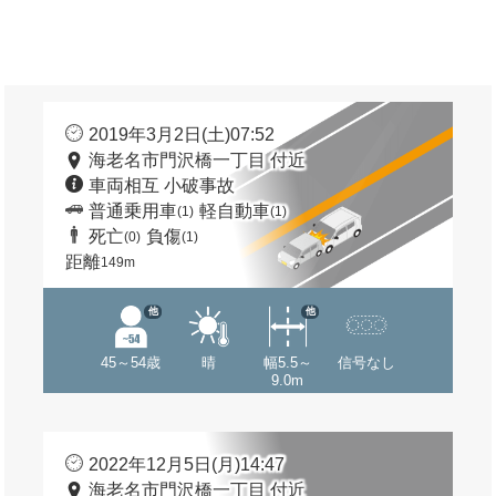
2019年3月2日(土)07:52
海老名市門沢橋一丁目 付近
車両相互 小破事故
普通乗用車
軽自動車
(1)
(1)
死亡
負傷
(0)
(1)
距離
149m
他
他
45～54歳
晴
幅5.5～
信号なし
9.0m
2022年12月5日(月)14:47
海老名市門沢橋一丁目 付近