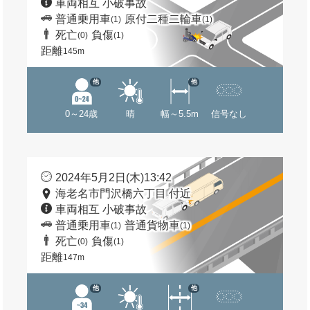
車両相互 小破事故
普通乗用車
原付二種二輪車
(1)
(1)
死亡
負傷
(0)
(1)
距離
145m
他
他
0～24歳
晴
幅～5.5m
信号なし
2024年5月2日(木)13:42
海老名市門沢橋六丁目 付近
車両相互 小破事故
普通乗用車
普通貨物車
(1)
(1)
死亡
負傷
(0)
(1)
距離
147m
他
他