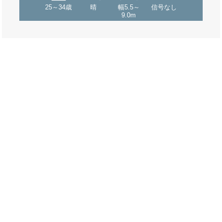
25～34歳
晴
幅5.5～
信号なし
9.0m