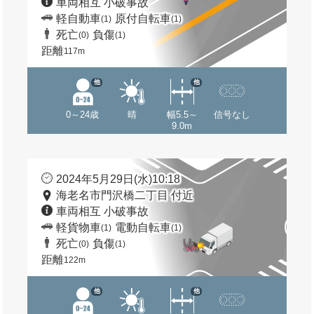
車両相互 小破事故
軽自動車
原付自転車
(1)
(1)
死亡
負傷
(0)
(1)
距離
117m
他
他
0～24歳
晴
幅5.5～
信号なし
9.0m
2024年5月29日(水)10:18
海老名市門沢橋二丁目 付近
車両相互 小破事故
軽貨物車
電動自転車
(1)
(1)
死亡
負傷
(0)
(1)
距離
122m
他
他