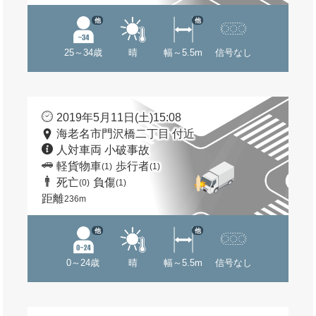
他
他
25～34歳
晴
幅～5.5m
信号なし
2019年5月11日(土)15:08
海老名市門沢橋二丁目 付近
人対車両 小破事故
軽貨物車
歩行者
(1)
(1)
死亡
負傷
(0)
(1)
距離
236m
他
他
0～24歳
晴
幅～5.5m
信号なし