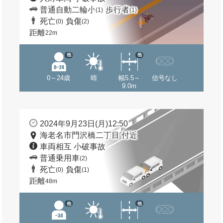
普通自動二輪小
歩行者
(1)
(1)
死亡
負傷
(0)
(2)
距離
22m
他
他
0～24歳
晴
幅5.5～
信号なし
9.0m
2024年9月23日(月)12:50
海老名市門沢橋二丁目 付近
車両相互 小破事故
普通乗用車
(2)
死亡
負傷
(0)
(1)
距離
48m
他
他