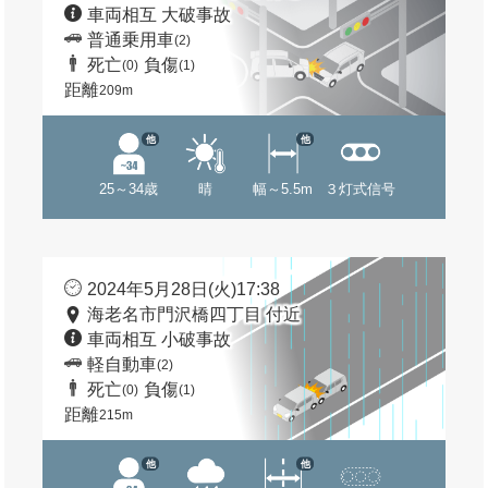
車両相互 大破事故
普通乗用車
(2)
死亡
負傷
(0)
(1)
距離
209m
他
他
25～34歳
晴
幅～5.5m
３灯式信号
2024年5月28日(火)17:38
海老名市門沢橋四丁目 付近
車両相互 小破事故
軽自動車
(2)
死亡
負傷
(0)
(1)
距離
215m
他
他