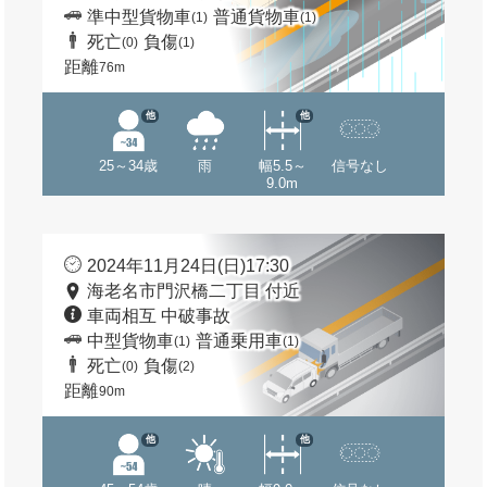
準中型貨物車
普通貨物車
(1)
(1)
死亡
負傷
(0)
(1)
距離
76m
他
他
25～34歳
雨
幅5.5～
信号なし
9.0m
2024年11月24日(日)17:30
海老名市門沢橋二丁目 付近
車両相互 中破事故
中型貨物車
普通乗用車
(1)
(1)
死亡
負傷
(0)
(2)
距離
90m
他
他