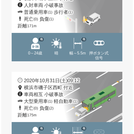
人対車両 小破事故
普通乗用車
歩行者
(1)
(1)
死亡
負傷
(0)
(1)
距離
171m
他
他
0～24歳
晴
幅～5.5m
押ボタン式
信号
2020年10月31日(土)09:12
横浜市磯子区西町 付近
車両相互 小破事故
大型乗用車
軽自動車
(1)
(1)
死亡
負傷
(0)
(2)
距離
175m
他
他