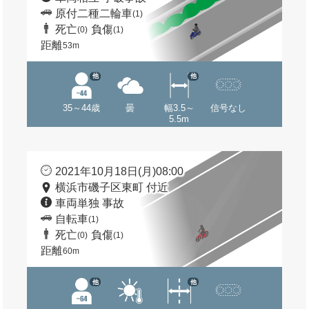
原付二種二輪車
(1)
死亡
負傷
(0)
(1)
距離
53m
他
他
35～44歳
曇
幅3.5～
信号なし
5.5m
2021年10月18日(月)08:00
横浜市磯子区東町 付近
車両単独 事故
自転車
(1)
死亡
負傷
(0)
(1)
距離
60m
他
他