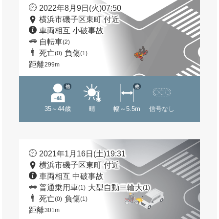
2022年8月9日(火)07:50
横浜市磯子区東町 付近
車両相互 小破事故
自転車
(2)
死亡
負傷
(0)
(1)
距離
299m
他
他
35～44歳
晴
幅～5.5m
信号なし
2021年1月16日(土)19:31
横浜市磯子区東町 付近
車両相互 中破事故
普通乗用車
大型自動二輪大
(1)
(1)
死亡
負傷
(0)
(1)
距離
301m