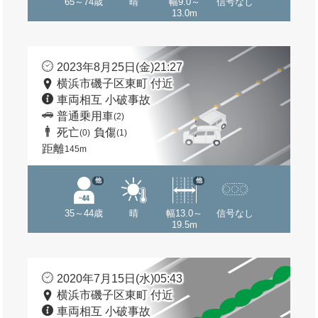
65～74歳
晴
幅9.0～
信号なし
13.0m
2023年8月25日(金)21:27
横浜市磯子区東町 付近
車両相互 小破事故
普通乗用車
(2)
死亡
負傷
(0)
(1)
距離
145m
他
他
35～44歳
晴
幅13.0～
信号なし
19.5m
2020年7月15日(水)05:43
横浜市磯子区東町 付近
車両相互 小破事故