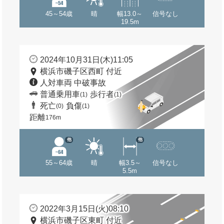
45～54歳
晴
幅13.0～
信号なし
19.5m
2024年10月31日(木)11:05
横浜市磯子区西町 付近
人対車両 中破事故
普通乗用車
歩行者
(1)
(1)
死亡
負傷
(0)
(1)
距離
176m
他
他
55～64歳
晴
幅3.5～
信号なし
5.5m
2022年3月15日(火)08:10
横浜市磯子区東町 付近