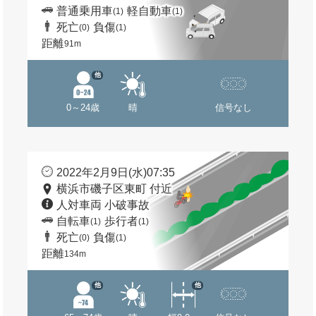
普通乗用車
軽自動車
(1)
(1)
死亡
負傷
(0)
(1)
距離
91m
他
0～24歳
晴
信号なし
2022年2月9日(水)07:35
横浜市磯子区東町 付近
人対車両 小破事故
自転車
歩行者
(1)
(1)
死亡
負傷
(0)
(1)
距離
134m
他
他