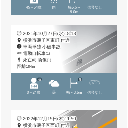
45～54歳
雨
幅5.5～
信号なし
9.0m
2021年10月27日(水)18:18
横浜市磯子区東町 付近
車両単独 小破事故
電動自転車
(1)
死亡
負傷
(0)
(1)
距離
184m
他
他
0～24歳
曇
幅～3.5m
信号なし
2022年12月15日(木)11:50
横浜市磯子区西町 付近