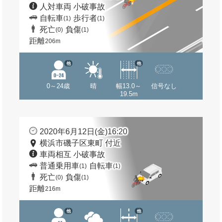
人対車両 小破事故
自転車
歩行者
(1)
(1)
死亡
負傷
(0)
(1)
距離
206m
他
他
0～24歳
晴
幅13.0～
信号なし
19.5m
2020年6月12日(金)16:20
横浜市磯子区東町 付近
車両相互 小破事故
普通乗用車
自転車
(1)
(1)
死亡
負傷
(0)
(1)
距離
216m
他
他