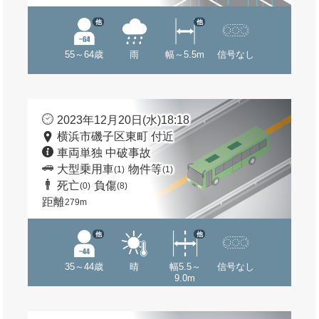
他
他
55～64歳
雨
幅～5.5m
信号なし
2023年12月20日(水)18:18
横浜市磯子区東町 付近
車両単独 中破事故
大型乗用車
物件等
(1)
(1)
死亡
負傷
(0)
(8)
距離
279m
他
他
35～44歳
晴
幅5.5～
信号なし
9.0m