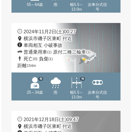
55～64歳
雨
幅5.5～
歩車分式信
13.0m
号
2024年11月2日(土)00:27
横浜市磯子区東町 付近
車両相互 小破事故
普通乗用車
原付二種二輪車
(1)
(1)
死亡
負傷
(0)
(1)
距離
154m
他
他
25～34歳
雨
幅5.5～
歩車分式信
13.0m
号
2021年12月18日(土)09:47
横浜市磯子区東町 付近