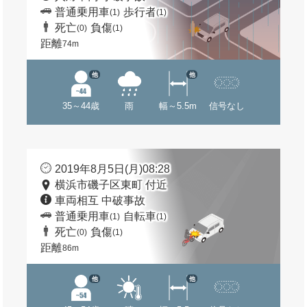
普通乗用車
歩行者
(1)
(1)
死亡
負傷
(0)
(1)
距離
74m
他
他
35～44歳
雨
幅～5.5m
信号なし
2019年8月5日(月)08:28
横浜市磯子区東町 付近
車両相互 中破事故
普通乗用車
自転車
(1)
(1)
死亡
負傷
(0)
(1)
距離
86m
他
他