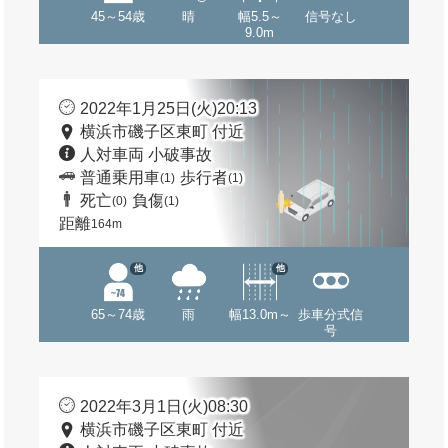
45～54歳
晴
幅5.5～
信号なし
9.0m
2022年1月25日(火)20:13
横浜市磯子区東町 付近
人対車両 小破事故
普通乗用車
歩行者
(1)
(1)
死亡
負傷
(0)
(1)
距離
164m
他
他
65～74歳
雨
幅13.0m～
歩車分式信
号
2022年3月1日(火)08:30
横浜市磯子区東町 付近