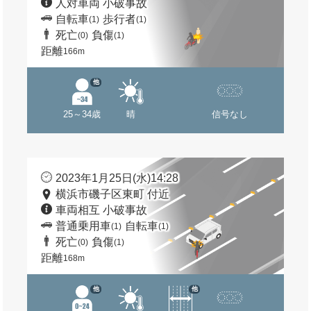
人対車両 小破事故
自転車
歩行者
(1)
(1)
死亡
負傷
(0)
(1)
距離
166m
他
25～34歳
晴
信号なし
2023年1月25日(水)14:28
横浜市磯子区東町 付近
車両相互 小破事故
普通乗用車
自転車
(1)
(1)
死亡
負傷
(0)
(1)
距離
168m
他
他