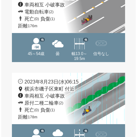
車両相互 小破事故
電動自転車
(2)
死亡
負傷
(0)
(1)
距離
176m
他
他
45～54歳
曇
幅13.0～
信号なし
19.5m
2023年8月23日(水)06:15
横浜市磯子区東町 付近
車両相互 小破事故
原付二種二輪車
(2)
死亡
負傷
(0)
(1)
距離
178m
他
他