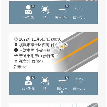
他
他
0～24歳
晴
幅～5.5m
信号なし
2022年11月6日(日)09:30
横浜市磯子区西町 付近
人対車両 小破事故
普通乗用車
歩行者
(1)
(1)
死亡
負傷
(0)
(1)
距離
304m
他
他
25～34歳
晴
幅5.5～
信号なし
9.0m