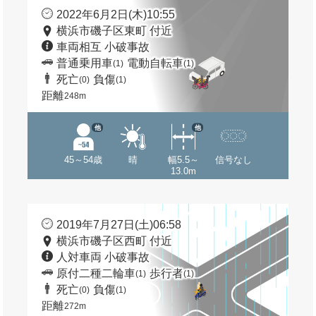
2022年6月2日(木)10:55
横浜市磯子区東町 付近
車両相互 小破事故
普通乗用車
電動自転車
(1)
(1)
死亡
負傷
(0)
(1)
距離
248m
他
他
45～54歳
晴
幅5.5～
信号なし
13.0m
2019年7月27日(土)06:58
横浜市磯子区西町 付近
人対車両 小破事故
原付二種二輪車
歩行者
(1)
(1)
死亡
負傷
(0)
(1)
距離
272m