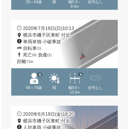
55～64歳
晴
幅5.5～
信号なし
9.0m
2020年7月19日(日)10:13
横浜市磯子区東町 付近
車両単独 小破事故
自転車
(1)
死亡
負傷
(0)
(1)
距離
71m
他
他
65～74歳
晴
幅9.0～
信号なし
13.0m
2020年6月19日(金)18:20
横浜市磯子区東町 付近
人対車両 小破事故