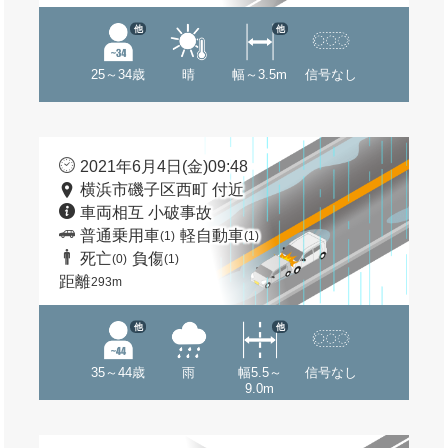
他
他
25～34歳
晴
幅～3.5m
信号なし
2021年6月4日(金)09:48
横浜市磯子区西町 付近
車両相互 小破事故
普通乗用車
軽自動車
(1)
(1)
死亡
負傷
(0)
(1)
距離
293m
他
他
35～44歳
雨
幅5.5～
信号なし
9.0m