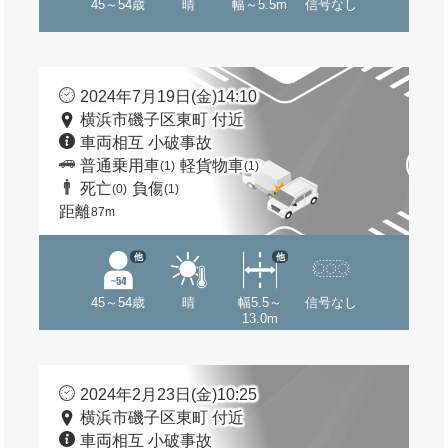
45～54歳
晴
幅～5.5m
信号なし
2024年7月19日(金)14:10
横浜市磯子区東町 付近
車両相互 小破事故
普通乗用車
軽貨物車
(1)
(1)
死亡
負傷
(0)
(1)
距離
87m
他
他
45～54歳
晴
幅5.5～
信号なし
13.0m
2024年2月23日(金)10:25
横浜市磯子区東町 付近
車両相互 小破事故