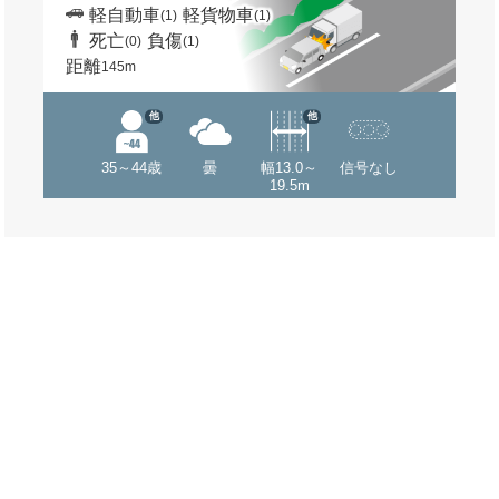
軽自動車
軽貨物車
(1)
(1)
死亡
負傷
(0)
(1)
距離
145m
他
他
35～44歳
曇
幅13.0～
信号なし
19.5m