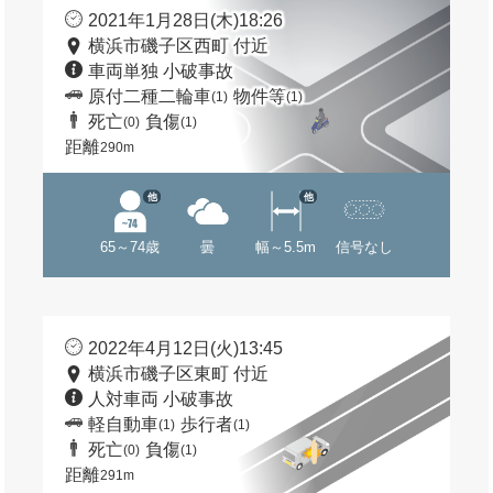
2021年1月28日(木)18:26
横浜市磯子区西町 付近
車両単独 小破事故
原付二種二輪車
物件等
(1)
(1)
死亡
負傷
(0)
(1)
距離
290m
他
他
65～74歳
曇
幅～5.5m
信号なし
2022年4月12日(火)13:45
横浜市磯子区東町 付近
人対車両 小破事故
軽自動車
歩行者
(1)
(1)
死亡
負傷
(0)
(1)
距離
291m