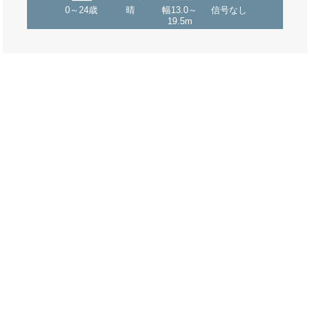
0～24歳
晴
幅13.0～
信号なし
19.5m