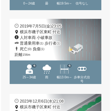
0～24歳
曇
幅19.5m～
信号なし
2019年7月5日(金)23:05
横浜市磯子区東町 付近
人対車両 小破事故
普通乗用車
歩行者
(1)
(1)
死亡
負傷
(0)
(1)
距離
156m
他
他
25～34歳
雨
幅13.0m～
歩車分式信
号
2023年12月6日(水)21:08
横浜市磯子区東町 付近