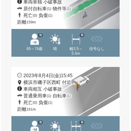
車両単独 小破事故
原付自転車
物件等
(1)
(1)
死亡
負傷
(0)
(1)
距離
159m
他
他
65～74歳
晴
幅3.5～
信号なし
5.5m
2023年8月4日(金)15:45
横浜市磯子区西町 付近
車両相互 小破事故
普通乗用車
自転車
(1)
(1)
死亡
負傷
(0)
(1)
距離
161m
他
他