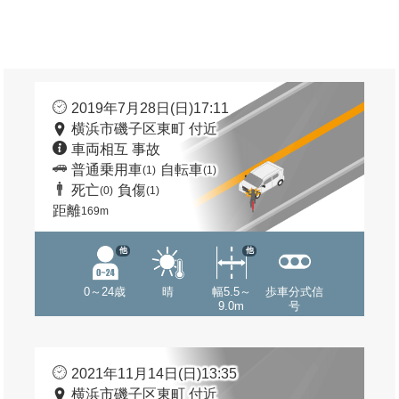
2019年7月28日(日)17:11
横浜市磯子区東町 付近
車両相互 事故
普通乗用車
自転車
(1)
(1)
死亡
負傷
(0)
(1)
距離
169m
他
他
0～24歳
晴
幅5.5～
歩車分式信
9.0m
号
2021年11月14日(日)13:35
横浜市磯子区東町 付近