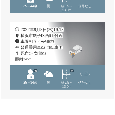
35～44歳
曇
幅5.5～
信号なし
13.0m
2022年9月8日(木)19:18
横浜市磯子区西町 付近
車両相互 小破事故
普通乗用車
自転車
(1)
(1)
死亡
負傷
(0)
(1)
距離
245m
他
他
25～34歳
曇
幅5.5～
信号なし
13.0m