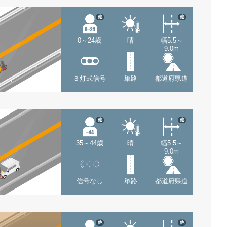
他
他
0～24歳
晴
幅5.5～
9.0m
３灯式信号
単路
都道府県道
他
他
35～44歳
晴
幅5.5～
9.0m
信号なし
単路
都道府県道
他
他