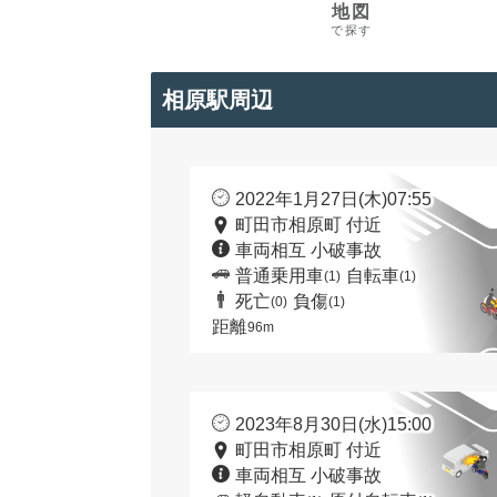
地図
で探す
相原駅周辺
2022年1月27日(木)07:55
町田市相原町 付近
車両相互 小破事故
普通乗用車
自転車
(1)
(1)
死亡
負傷
(0)
(1)
距離
96m
2023年8月30日(水)15:00
町田市相原町 付近
車両相互 小破事故