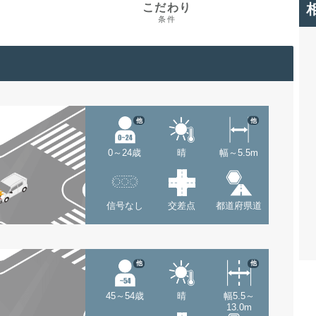
こだわり
条件
他
他
0～24歳
晴
幅～5.5m
信号なし
交差点
都道府県道
他
他
45～54歳
晴
幅5.5～
13.0m