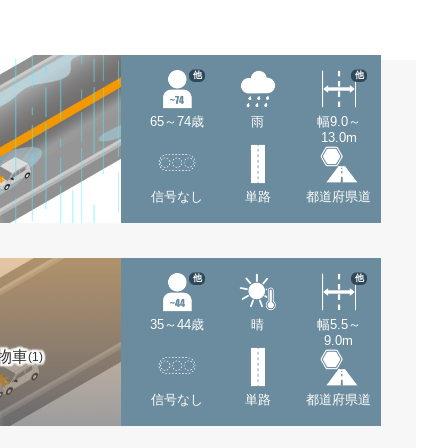
他
他
65～74歳
雨
幅9.0～
13.0m
信号なし
単路
都道府県道
他
他
35～44歳
晴
幅5.5～
9.0m
物車
(1)
信号なし
単路
都道府県道