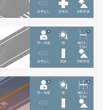
信号なし
交差点
市町村道
他
他
25～34歳
晴
幅3.5～
5.5m
信号なし
単路
市町村道
他
他
25～34歳
晴
幅5.5～
9.0m