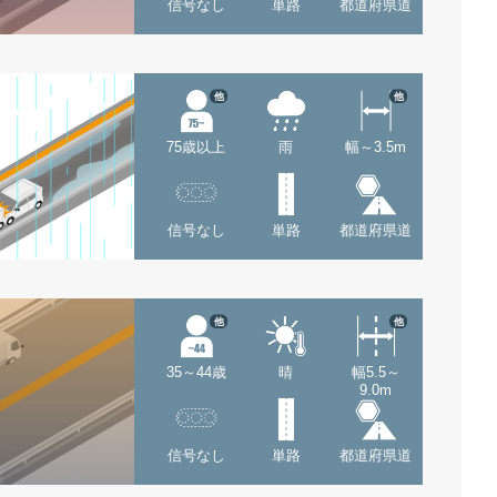
信号なし
単路
都道府県道
他
他
75歳以上
雨
幅～3.5m
信号なし
単路
都道府県道
他
他
35～44歳
晴
幅5.5～
9.0m
信号なし
単路
都道府県道