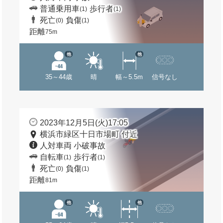
普通乗用車
歩行者
(1)
(1)
死亡
負傷
(0)
(1)
距離
75m
他
他
35～44歳
晴
幅～5.5m
信号なし
2023年12月5日(火)17:05
横浜市緑区十日市場町 付近
人対車両 小破事故
自転車
歩行者
(1)
(1)
死亡
負傷
(0)
(1)
距離
81m
他
他