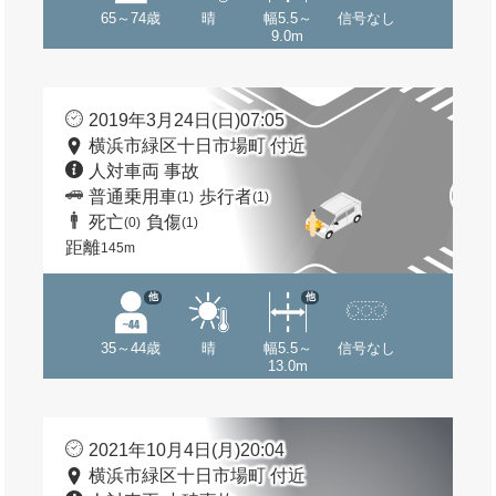
65～74歳
晴
幅5.5～
信号なし
9.0m
2019年3月24日(日)07:05
横浜市緑区十日市場町 付近
人対車両 事故
普通乗用車
歩行者
(1)
(1)
死亡
負傷
(0)
(1)
距離
145m
他
他
35～44歳
晴
幅5.5～
信号なし
13.0m
2021年10月4日(月)20:04
横浜市緑区十日市場町 付近