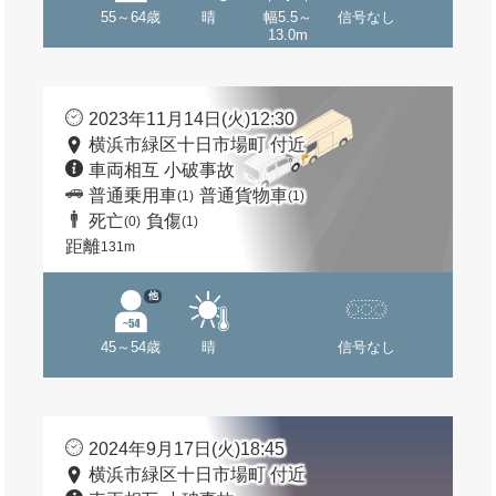
55～64歳
晴
幅5.5～
信号なし
13.0m
2023年11月14日(火)12:30
横浜市緑区十日市場町 付近
車両相互 小破事故
普通乗用車
普通貨物車
(1)
(1)
死亡
負傷
(0)
(1)
距離
131m
他
45～54歳
晴
信号なし
2024年9月17日(火)18:45
横浜市緑区十日市場町 付近