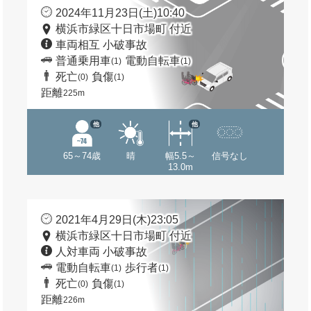
2024年11月23日(土)10:40
横浜市緑区十日市場町 付近
車両相互 小破事故
普通乗用車
電動自転車
(1)
(1)
死亡
負傷
(0)
(1)
距離
225m
他
他
65～74歳
晴
幅5.5～
信号なし
13.0m
2021年4月29日(木)23:05
横浜市緑区十日市場町 付近
人対車両 小破事故
電動自転車
歩行者
(1)
(1)
死亡
負傷
(0)
(1)
距離
226m