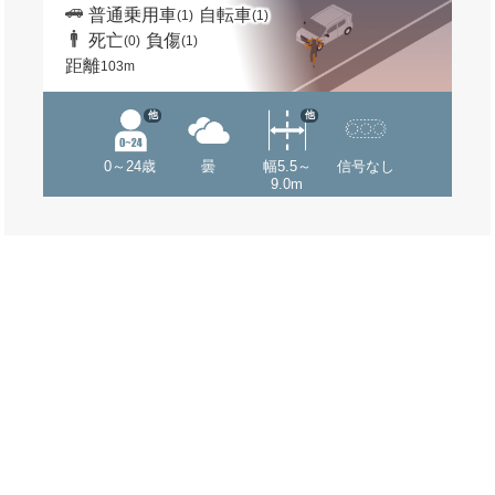
普通乗用車
自転車
(1)
(1)
死亡
負傷
(0)
(1)
距離
103m
他
他
0～24歳
曇
幅5.5～
信号なし
9.0m