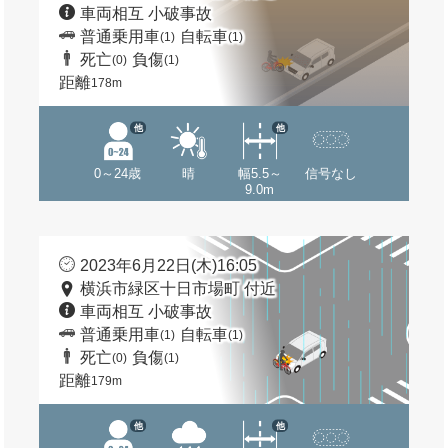
車両相互 小破事故
普通乗用車
自転車
(1)
(1)
死亡
負傷
(0)
(1)
距離
178m
他
他
0～24歳
晴
幅5.5～
信号なし
9.0m
2023年6月22日(木)16:05
横浜市緑区十日市場町 付近
車両相互 小破事故
普通乗用車
自転車
(1)
(1)
死亡
負傷
(0)
(1)
距離
179m
他
他