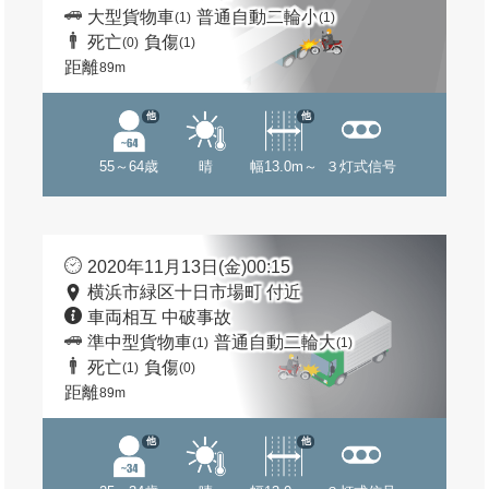
大型貨物車
普通自動二輪小
(1)
(1)
死亡
負傷
(0)
(1)
距離
89m
他
他
55～64歳
晴
幅13.0m～
３灯式信号
2020年11月13日(金)00:15
横浜市緑区十日市場町 付近
車両相互 中破事故
準中型貨物車
普通自動二輪大
(1)
(1)
死亡
負傷
(1)
(0)
距離
89m
他
他