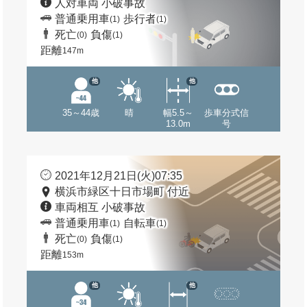
人対車両 小破事故
普通乗用車
歩行者
(1)
(1)
死亡
負傷
(0)
(1)
距離
147m
他
他
35～44歳
晴
幅5.5～
歩車分式信
13.0m
号
2021年12月21日(火)07:35
横浜市緑区十日市場町 付近
車両相互 小破事故
普通乗用車
自転車
(1)
(1)
死亡
負傷
(0)
(1)
距離
153m
他
他