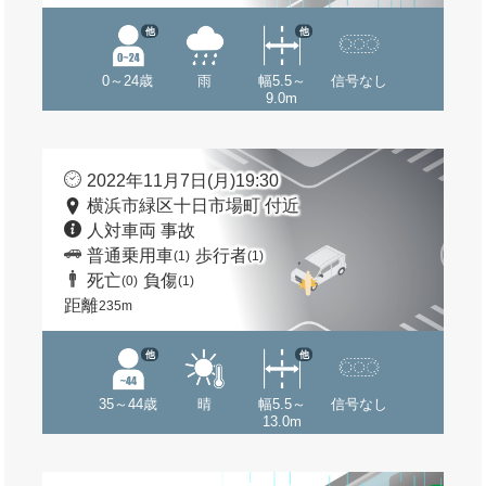
他
他
0～24歳
雨
幅5.5～
信号なし
9.0m
2022年11月7日(月)19:30
横浜市緑区十日市場町 付近
人対車両 事故
普通乗用車
歩行者
(1)
(1)
死亡
負傷
(0)
(1)
距離
235m
他
他
35～44歳
晴
幅5.5～
信号なし
13.0m