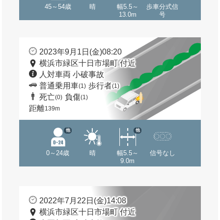
45～54歳
晴
幅5.5～
歩車分式信
13.0m
号
2023年9月1日(金)08:20
横浜市緑区十日市場町 付近
人対車両 小破事故
普通乗用車
歩行者
(1)
(1)
死亡
負傷
(0)
(1)
距離
139m
他
他
0～24歳
晴
幅5.5～
信号なし
9.0m
2022年7月22日(金)14:08
横浜市緑区十日市場町 付近