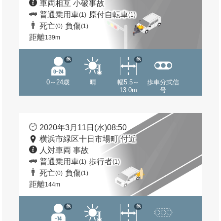
車両相互 小破事故
普通乗用車
原付自転車
(1)
(1)
死亡
負傷
(0)
(1)
距離
139m
他
他
0～24歳
晴
幅5.5～
歩車分式信
13.0m
号
2020年3月11日(水)08:50
横浜市緑区十日市場町 付近
人対車両 事故
普通乗用車
歩行者
(1)
(1)
死亡
負傷
(0)
(1)
距離
144m
他
他