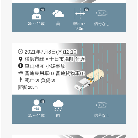
他
他
35～44歳
曇
幅5.5～
信号なし
9.0m
2021年7月8日(木)12:10
横浜市緑区十日市場町 付近
車両相互 小破事故
普通乗用車
普通貨物車
(1)
(1)
死亡
負傷
(0)
(3)
距離
205m
他
35～44歳
雨
信号なし