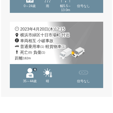
0～24歳
雨
幅5.5～
信号なし
13.0m
2023年4月20日(木)12:15
横浜市緑区十日市場町 付近
車両相互 小破事故
普通乗用車
軽貨物車
(1)
(1)
死亡
負傷
(0)
(1)
距離
182m
他
35～44歳
晴
信号なし