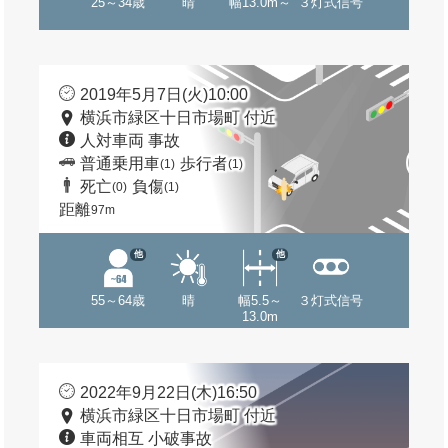
25～34歳
晴
幅13.0m～
３灯式信号
2019年5月7日(火)10:00
横浜市緑区十日市場町 付近
人対車両 事故
普通乗用車
歩行者
(1)
(1)
死亡
負傷
(0)
(1)
距離
97m
他
他
55～64歳
晴
幅5.5～
３灯式信号
13.0m
2022年9月22日(木)16:50
横浜市緑区十日市場町 付近
車両相互 小破事故