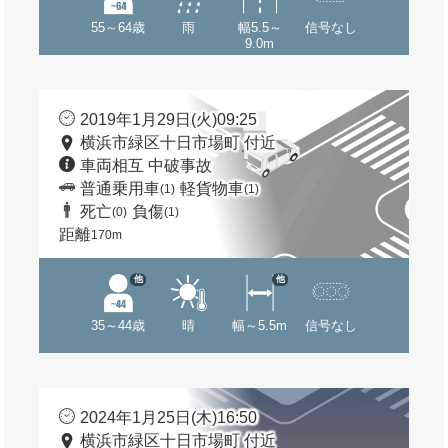
55～64歳
雨
幅5.5～
信号なし
9.0m
2019年1月29日(火)09:25
横浜市緑区十日市場町 付近
車両相互 中破事故
普通乗用車
軽貨物車
(1)
(1)
死亡
負傷
(0)
(1)
距離
170m
他
他
35～44歳
晴
幅～5.5m
信号なし
2024年1月25日(木)16:50
横浜市緑区十日市場町 付近