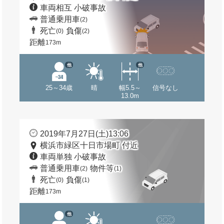
車両相互 小破事故
普通乗用車
(2)
死亡
負傷
(0)
(2)
距離
173m
他
他
25～34歳
晴
幅5.5～
信号なし
13.0m
2019年7月27日(土)13:06
横浜市緑区十日市場町 付近
車両単独 小破事故
普通乗用車
物件等
(2)
(1)
死亡
負傷
(0)
(1)
距離
173m
他