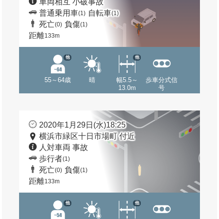
車両相互 小破事故
普通乗用車
自転車
(1)
(1)
死亡
負傷
(0)
(1)
距離
133m
他
他
55～64歳
晴
幅5.5～
歩車分式信
13.0m
号
2020年1月29日(水)18:25
横浜市緑区十日市場町 付近
人対車両 事故
歩行者
(1)
死亡
負傷
(0)
(1)
距離
133m
他
他