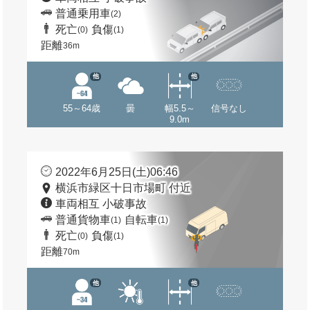
普通乗用車
(2)
死亡
負傷
(0)
(1)
距離
36m
他
他
55～64歳
曇
幅5.5～
信号なし
9.0m
2022年6月25日(土)06:46
横浜市緑区十日市場町 付近
車両相互 小破事故
普通貨物車
自転車
(1)
(1)
死亡
負傷
(0)
(1)
距離
70m
他
他