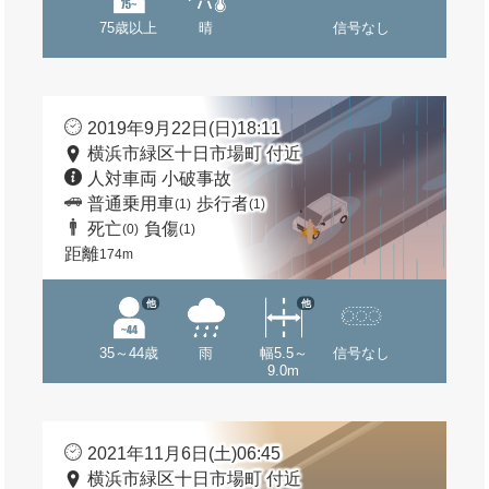
75歳以上
晴
信号なし
2019年9月22日(日)18:11
横浜市緑区十日市場町 付近
人対車両 小破事故
普通乗用車
歩行者
(1)
(1)
死亡
負傷
(0)
(1)
距離
174m
他
他
35～44歳
雨
幅5.5～
信号なし
9.0m
2021年11月6日(土)06:45
横浜市緑区十日市場町 付近