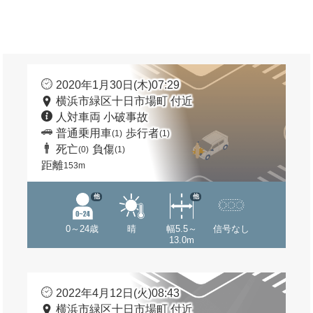
2020年1月30日(木)07:29
横浜市緑区十日市場町 付近
人対車両 小破事故
普通乗用車
歩行者
(1)
(1)
死亡
負傷
(0)
(1)
距離
153m
他
他
0～24歳
晴
幅5.5～
信号なし
13.0m
2022年4月12日(火)08:43
横浜市緑区十日市場町 付近