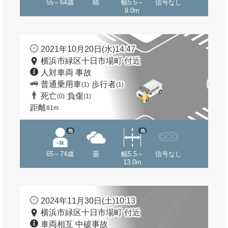
55～64歳
晴
幅5.5～
信号なし
9.0m
2021年10月20日(水)14:47
横浜市緑区十日市場町 付近
人対車両 事故
普通乗用車
歩行者
(1)
(1)
死亡
負傷
(0)
(1)
距離
81m
他
他
65～74歳
曇
幅5.5～
信号なし
13.0m
2024年11月30日(土)10:13
横浜市緑区十日市場町 付近
車両相互 中破事故