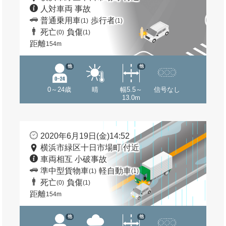
人対車両 事故
普通乗用車
歩行者
(1)
(1)
死亡
負傷
(0)
(1)
距離
154m
他
他
0～24歳
晴
幅5.5～
信号なし
13.0m
2020年6月19日(金)14:52
横浜市緑区十日市場町 付近
車両相互 小破事故
準中型貨物車
軽自動車
(1)
(1)
死亡
負傷
(0)
(1)
距離
154m
他
他