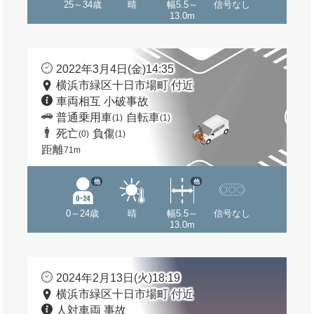
25～34歳
晴
幅5.5～
信号なし
13.0m
2022年3月4日(金)14:35
横浜市緑区十日市場町 付近
車両相互 小破事故
普通乗用車
自転車
(1)
(1)
死亡
負傷
(0)
(1)
距離
71m
他
他
0～24歳
晴
幅5.5～
信号なし
13.0m
2024年2月13日(火)18:19
横浜市緑区十日市場町 付近
人対車両 事故