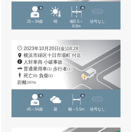
他
他
25～34歳
晴
幅5.5～
信号なし
9.0m
2023年10月20日(金)18:28
横浜市緑区十日市場町 付近
人対車両 小破事故
普通乗用車
歩行者
(1)
(1)
死亡
負傷
(0)
(1)
距離
247m
他
他
45～54歳
曇
幅～5.5m
信号なし