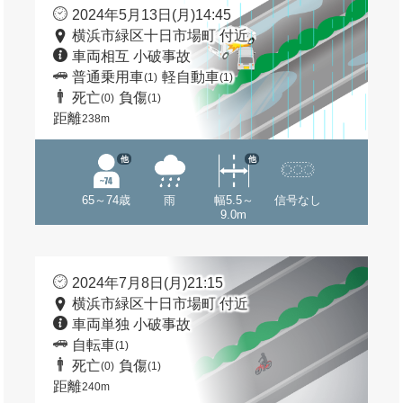
2024年5月13日(月)14:45
横浜市緑区十日市場町 付近
車両相互 小破事故
普通乗用車
軽自動車
(1)
(1)
死亡
負傷
(0)
(1)
距離
238m
他
他
65～74歳
雨
幅5.5～
信号なし
9.0m
2024年7月8日(月)21:15
横浜市緑区十日市場町 付近
車両単独 小破事故
自転車
(1)
死亡
負傷
(0)
(1)
距離
240m