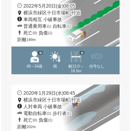
2022年5月20日(金)08:05
横浜市緑区十日市場町 付近
車両相互 小破事故
普通乗用車
自転車
(1)
(1)
死亡
負傷
(0)
(1)
距離
189m
他
他
45～54歳
晴
幅13.0～
信号なし
19.5m
2020年1月29日(水)08:45
横浜市緑区十日市場町 付近
人対車両 小破事故
電動自転車
歩行者
(1)
(1)
死亡
負傷
(0)
(1)
距離
202m