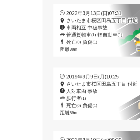
2022年3月13日(日)07:31
さいたま市桜区田島五丁目 付近
車両相互 中破事故
普通貨物車
軽自動車
(1)
(1)
死亡
負傷
(0)
(1)
距離
88m
2019年9月9日(月)10:25
さいたま市桜区田島五丁目 付近
人対車両 事故
歩行者
(1)
死亡
負傷
(0)
(1)
距離
89m