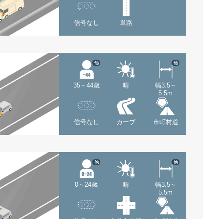
信号なし
単路
他
他
35～44歳
晴
幅3.5～
5.5m
信号なし
カーブ
市町村道
他
他
0～24歳
晴
幅3.5～
5.5m