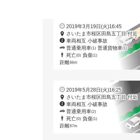
2019年3月19日(火)16:45
さいたま市桜区田島五丁目 付近
車両相互 小破事故
普通乗用車
普通貨物車
(1)
(1)
死亡
負傷
(0)
(1)
距離
86m
2019年5月28日(火)16:25
さいたま市桜区田島五丁目 付近
車両相互 小破事故
普通乗用車
(2)
死亡
負傷
(0)
(1)
距離
87m