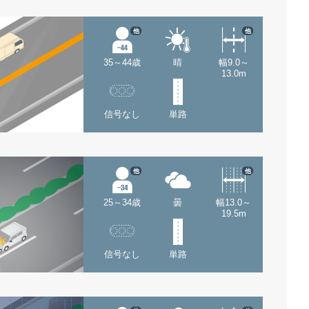
他
他
35～44歳
晴
幅9.0～
13.0m
信号なし
単路
他
他
25～34歳
曇
幅13.0～
19.5m
信号なし
単路