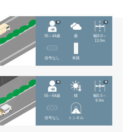
他
他
35～44歳
曇
幅9.0～
13.0m
信号なし
単路
他
他
55～64歳
晴
幅5.5～
9.0m
信号なし
トンネル