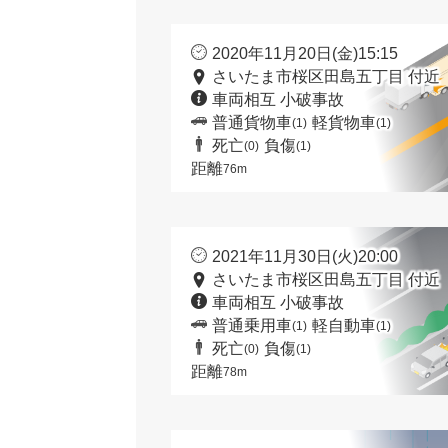
2020年11月20日(金)15:15
さいたま市桜区田島五丁目 付近
車両相互 小破事故
普通貨物車
軽貨物車
(1)
(1)
死亡
負傷
(0)
(1)
距離
76m
2021年11月30日(火)20:00
さいたま市桜区田島五丁目 付近
車両相互 小破事故
普通乗用車
軽自動車
(1)
(1)
死亡
負傷
(0)
(1)
距離
78m