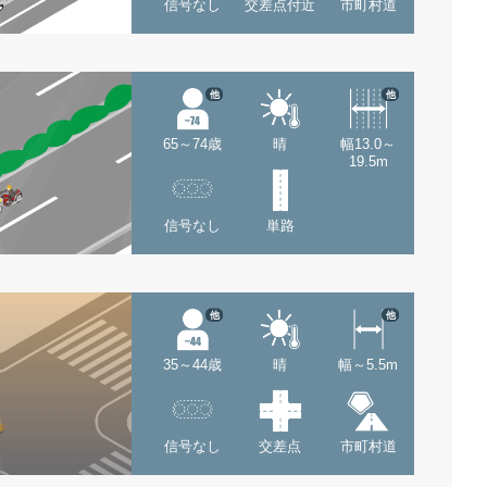
信号なし
交差点付近
市町村道
他
他
65～74歳
晴
幅13.0～
19.5m
信号なし
単路
他
他
35～44歳
晴
幅～5.5m
信号なし
交差点
市町村道