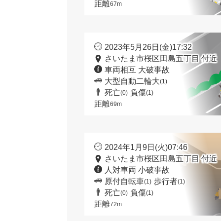
距離
67m
2023年5月26日(金)17:32
さいたま市桜区田島五丁目 付近
車両相互 大破事故
大型自動二輪大
(1)
死亡
負傷
(0)
(1)
距離
69m
2024年1月9日(火)07:46
さいたま市桜区田島五丁目 付近
人対車両 小破事故
原付自転車
歩行者
(1)
(1)
死亡
負傷
(0)
(1)
距離
72m