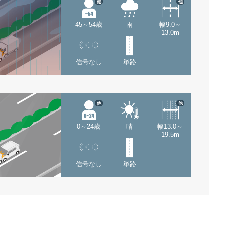
他
他
45～54歳
雨
幅9.0～
13.0m
信号なし
単路
他
他
0～24歳
晴
幅13.0～
19.5m
信号なし
単路