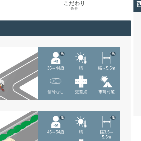
こだわり
条件
他
他
35～44歳
晴
幅～5.5m
信号なし
交差点
市町村道
他
他
45～54歳
晴
幅3.5～
5.5m