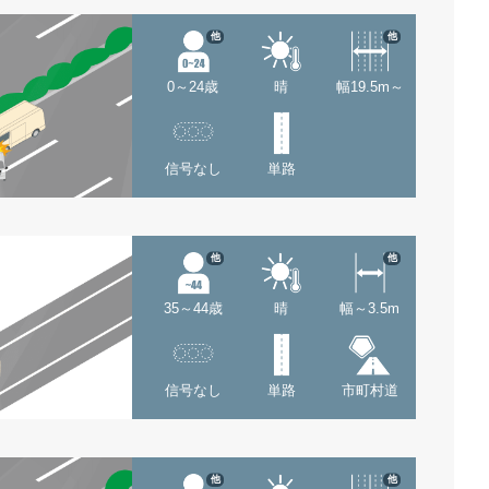
他
他
0～24歳
晴
幅19.5m～
信号なし
単路
他
他
35～44歳
晴
幅～3.5m
信号なし
単路
市町村道
他
他