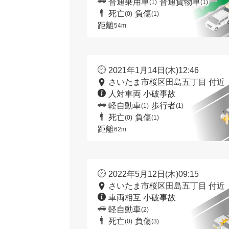
普通乗用車
普通貨物車
(1)
(1)
死亡
負傷
(0)
(1)
距離
54m
2021年1月14日(木)12:46
さいたま市桜区田島五丁目 付近
人対車両 小破事故
軽自動車
歩行者
(1)
(1)
死亡
負傷
(0)
(1)
距離
62m
2022年5月12日(木)09:15
さいたま市桜区田島五丁目 付近
車両相互 小破事故
軽自動車
(2)
死亡
負傷
(0)
(3)