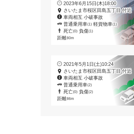
2023年6月15日(木)18:00
さいたま市桜区田島五丁目 付近
車両相互 小破事故
普通乗用車
軽貨物車
(1)
(1)
死亡
負傷
(0)
(1)
距離
80m
2021年5月1日(土)10:24
さいたま市桜区田島五丁目 付近
車両相互 小破事故
普通乗用車
(2)
死亡
負傷
(0)
(2)
距離
86m