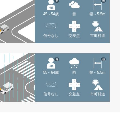
他
他
45～54歳
曇
幅～5.5m
信号なし
交差点
市町村道
他
他
55～64歳
雨
幅～5.5m
信号なし
交差点
市町村道