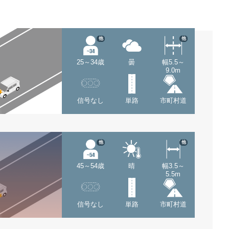
他
他
25～34歳
曇
幅5.5～
9.0m
信号なし
単路
市町村道
他
他
45～54歳
晴
幅3.5～
5.5m
信号なし
単路
市町村道