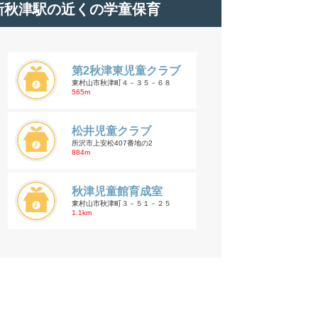
新秋津駅の近くの学童保育
第2秋津東児童クラブ
東村山市秋津町４－３５－６８
565m
松井児童クラブ
所沢市上安松407番地の2
884m
秋津児童館育成室
東村山市秋津町３－５１－２５
1.1km