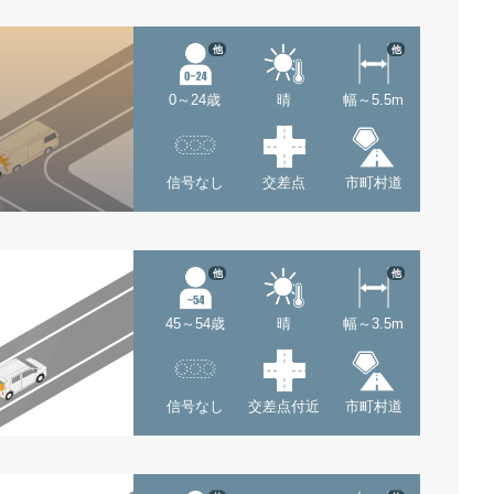
他
他
0～24歳
晴
幅～5.5m
信号なし
交差点
市町村道
他
他
45～54歳
晴
幅～3.5m
信号なし
交差点付近
市町村道