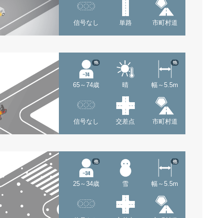
信号なし
単路
市町村道
他
他
65～74歳
晴
幅～5.5m
信号なし
交差点
市町村道
他
他
25～34歳
雪
幅～5.5m