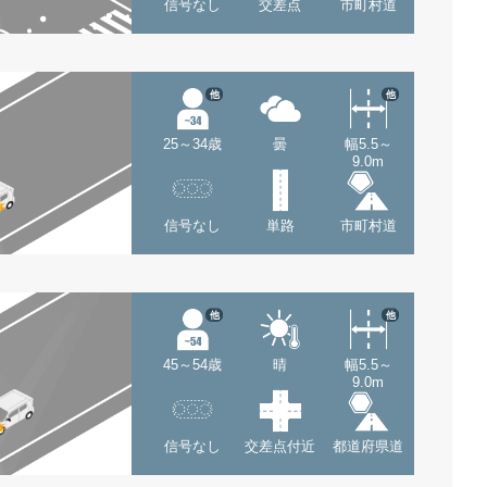
信号なし
交差点
市町村道
他
他
25～34歳
曇
幅5.5～
9.0m
信号なし
単路
市町村道
他
他
45～54歳
晴
幅5.5～
9.0m
信号なし
交差点付近
都道府県道