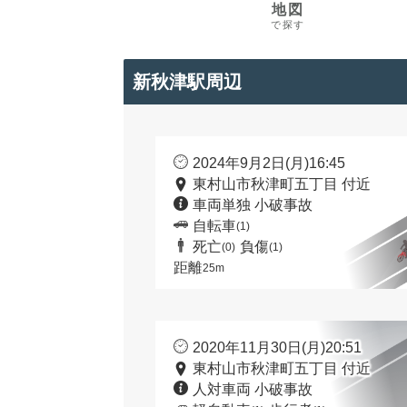
地図
で探す
新秋津駅周辺
2024年9月2日(月)16:45
東村山市秋津町五丁目 付近
車両単独 小破事故
自転車
(1)
死亡
負傷
(0)
(1)
距離
25m
2020年11月30日(月)20:51
東村山市秋津町五丁目 付近
人対車両 小破事故