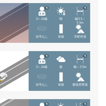
他
他
0～24歳
晴
幅3.5～
5.5m
信号なし
単路
市町村道
他
他
0～24歳
曇
幅～3.5m
信号なし
単路
都道府県道
他
他