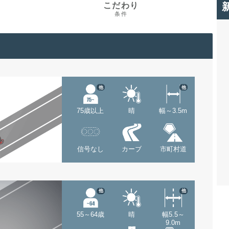
こだわり
条件
他
他
75歳以上
晴
幅～3.5m
信号なし
カーブ
市町村道
他
他
55～64歳
晴
幅5.5～
9.0m