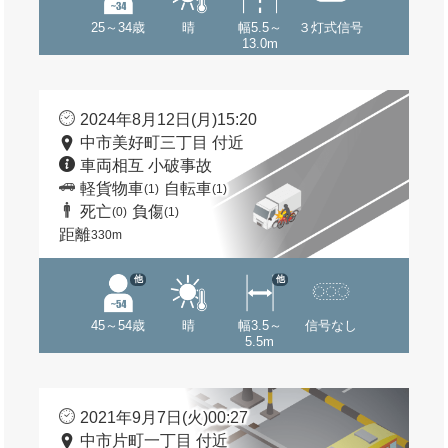
25～34歳
晴
幅5.5～
３灯式信号
13.0m
2024年8月12日(月)15:20
中市美好町三丁目 付近
車両相互 小破事故
軽貨物車
自転車
(1)
(1)
死亡
負傷
(0)
(1)
距離
330m
他
他
45～54歳
晴
幅3.5～
信号なし
5.5m
2021年9月7日(火)00:27
中市片町一丁目 付近