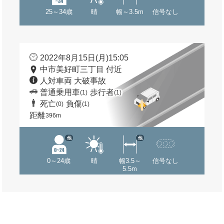
25～34歳
晴
幅～3.5m
信号なし
2022年8月15日(月)15:05
中市美好町三丁目 付近
人対車両 大破事故
普通乗用車
歩行者
(1)
(1)
死亡
負傷
(0)
(1)
距離
396m
他
他
0～24歳
晴
幅3.5～
信号なし
5.5m