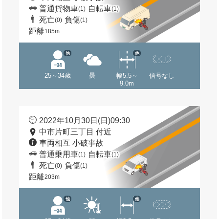
普通貨物車
自転車
(1)
(1)
死亡
負傷
(0)
(1)
距離
185m
他
他
25～34歳
曇
幅5.5～
信号なし
9.0m
2022年10月30日(日)09:30
中市片町三丁目 付近
車両相互 小破事故
普通乗用車
自転車
(1)
(1)
死亡
負傷
(0)
(1)
距離
203m
他
他