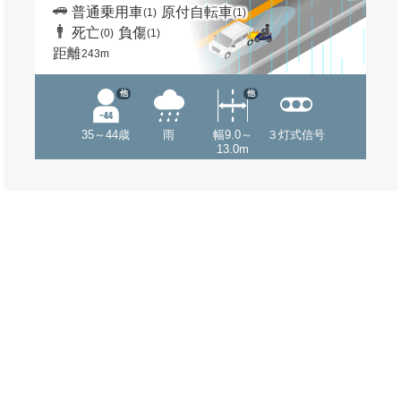
普通乗用車
原付自転車
(1)
(1)
死亡
負傷
(0)
(1)
距離
243m
他
他
35～44歳
雨
幅9.0～
３灯式信号
13.0m