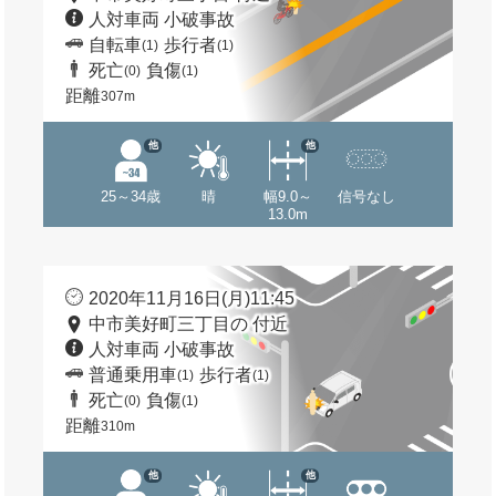
人対車両 小破事故
自転車
歩行者
(1)
(1)
死亡
負傷
(0)
(1)
距離
307m
他
他
25～34歳
晴
幅9.0～
信号なし
13.0m
2020年11月16日(月)11:45
中市美好町三丁目の 付近
人対車両 小破事故
普通乗用車
歩行者
(1)
(1)
死亡
負傷
(0)
(1)
距離
310m
他
他