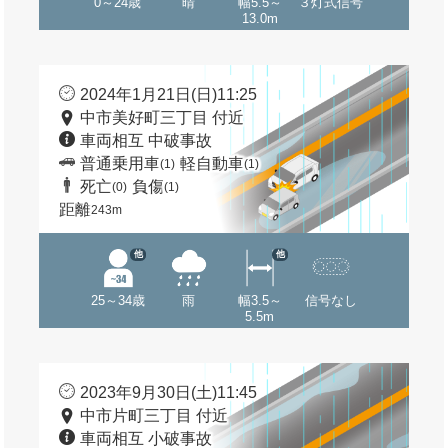
0～24歳
晴
幅5.5～
３灯式信号
13.0m
2024年1月21日(日)11:25
中市美好町三丁目 付近
車両相互 中破事故
普通乗用車
軽自動車
(1)
(1)
死亡
負傷
(0)
(1)
距離
243m
他
他
25～34歳
雨
幅3.5～
信号なし
5.5m
2023年9月30日(土)11:45
中市片町三丁目 付近
車両相互 小破事故