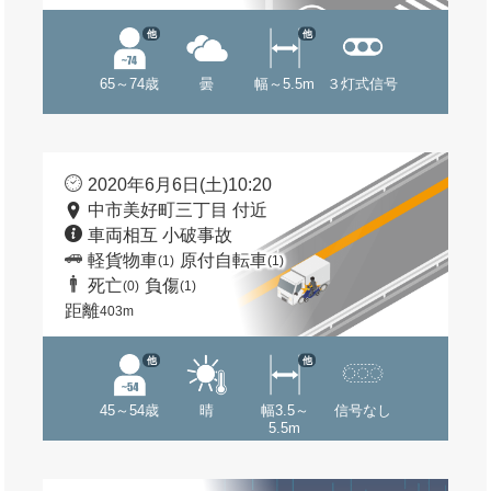
他
他
65～74歳
曇
幅～5.5m
３灯式信号
2020年6月6日(土)10:20
中市美好町三丁目 付近
車両相互 小破事故
軽貨物車
原付自転車
(1)
(1)
死亡
負傷
(0)
(1)
距離
403m
他
他
45～54歳
晴
幅3.5～
信号なし
5.5m