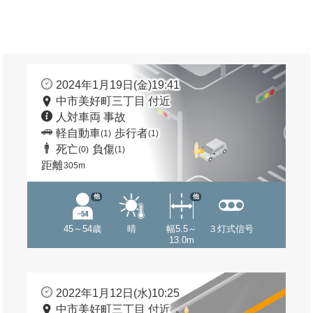
2024年1月19日(金)19:41
中市美好町三丁目 付近
人対車両 事故
軽自動車
歩行者
(1)
(1)
死亡
負傷
(0)
(1)
距離
305m
他
他
45～54歳
晴
幅5.5～
３灯式信号
13.0m
2022年1月12日(水)10:25
中市美好町三丁目 付近