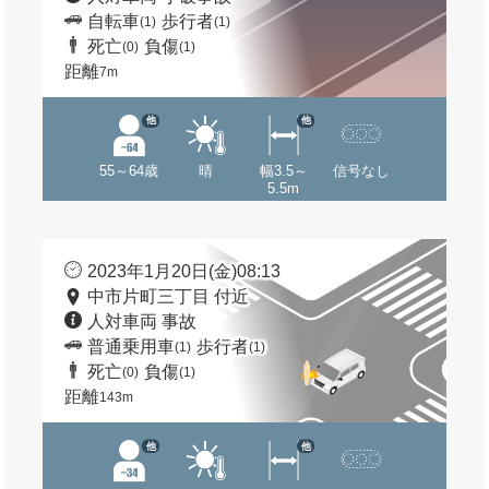
自転車
歩行者
(1)
(1)
死亡
負傷
(0)
(1)
距離
7m
他
他
55～64歳
晴
幅3.5～
信号なし
5.5m
2023年1月20日(金)08:13
中市片町三丁目 付近
人対車両 事故
普通乗用車
歩行者
(1)
(1)
死亡
負傷
(0)
(1)
距離
143m
他
他