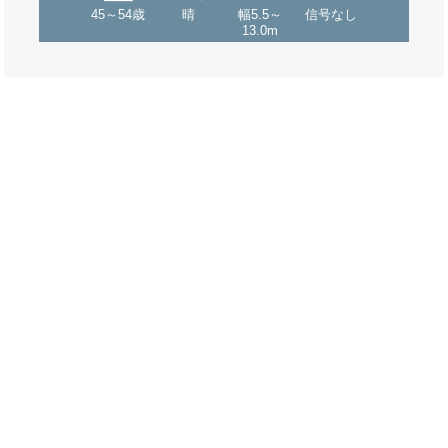
45～54歳
晴
幅5.5～
信号なし
13.0m