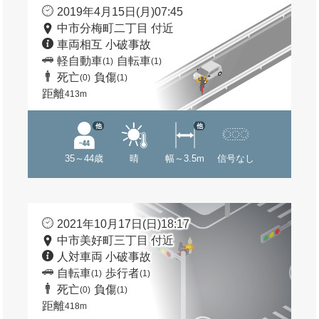
2019年4月15日(月)07:45
中市分梅町二丁目 付近
車両相互 小破事故
軽自動車
自転車
(1)
(1)
死亡
負傷
(0)
(1)
距離
413m
他
他
35～44歳
晴
幅～3.5m
信号なし
2021年10月17日(日)18:17
中市美好町三丁目 付近
人対車両 小破事故
自転車
歩行者
(1)
(1)
死亡
負傷
(0)
(1)
距離
418m