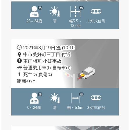
他
他
25～34歳
晴
幅5.5～
３灯式信号
13.0m
2021年3月19日(金)10:10
中市美好町三丁目 付近
車両相互 小破事故
普通乗用車
自転車
(1)
(1)
死亡
負傷
(0)
(1)
距離
419m
他
他
0～24歳
晴
幅～5.5m
３灯式信号