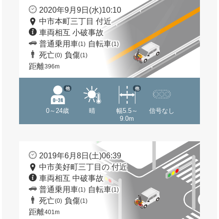
2020年9月9日(水)10:10
中市本町三丁目 付近
車両相互 小破事故
普通乗用車
自転車
(1)
(1)
死亡
負傷
(0)
(1)
距離
396m
他
他
0～24歳
晴
幅5.5～
信号なし
9.0m
2019年6月8日(土)06:39
中市美好町三丁目の 付近
車両相互 中破事故
普通乗用車
自転車
(1)
(1)
死亡
負傷
(0)
(1)
距離
401m