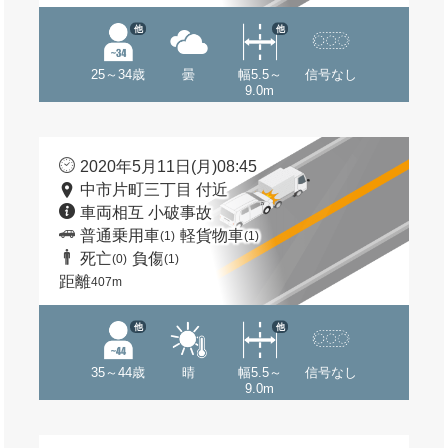
他
他
25～34歳
曇
幅5.5～
信号なし
9.0m
2020年5月11日(月)08:45
中市片町三丁目 付近
車両相互 小破事故
普通乗用車
軽貨物車
(1)
(1)
死亡
負傷
(0)
(1)
距離
407m
他
他
35～44歳
晴
幅5.5～
信号なし
9.0m