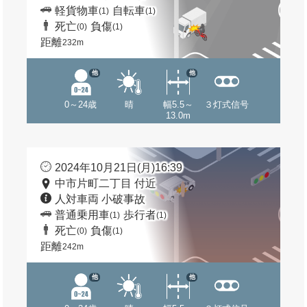
軽貨物車
自転車
(1)
(1)
死亡
負傷
(0)
(1)
距離
232m
他
他
0～24歳
晴
幅5.5～
３灯式信号
13.0m
2024年10月21日(月)16:39
中市片町二丁目 付近
人対車両 小破事故
普通乗用車
歩行者
(1)
(1)
死亡
負傷
(0)
(1)
距離
242m
他
他