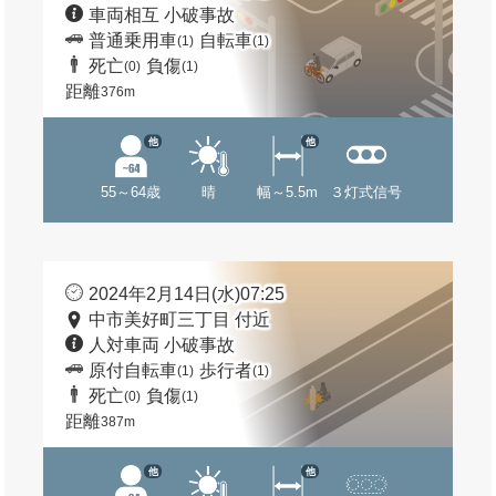
車両相互 小破事故
普通乗用車
自転車
(1)
(1)
死亡
負傷
(0)
(1)
距離
376m
他
他
55～64歳
晴
幅～5.5m
３灯式信号
2024年2月14日(水)07:25
中市美好町三丁目 付近
人対車両 小破事故
原付自転車
歩行者
(1)
(1)
死亡
負傷
(0)
(1)
距離
387m
他
他