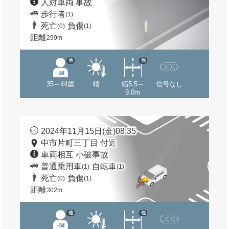
人対車両 事故
歩行者
(1)
死亡
負傷
(0)
(1)
距離
299m
他
他
35～44歳
晴
幅5.5～
信号なし
9.0m
2024年11月15日(金)08:35
中市片町三丁目 付近
車両相互 小破事故
普通乗用車
自転車
(1)
(1)
死亡
負傷
(0)
(1)
距離
302m
他
他