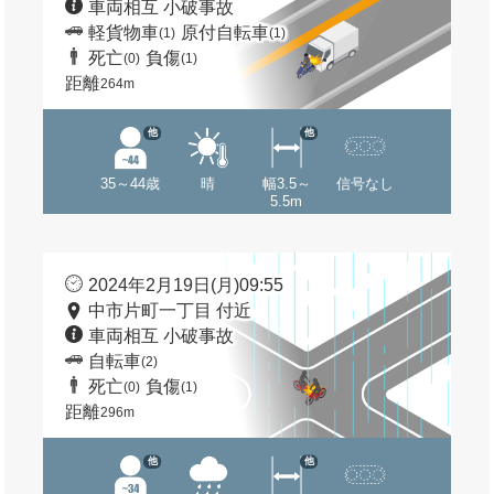
車両相互 小破事故
軽貨物車
原付自転車
(1)
(1)
死亡
負傷
(0)
(1)
距離
264m
他
他
35～44歳
晴
幅3.5～
信号なし
5.5m
2024年2月19日(月)09:55
中市片町一丁目 付近
車両相互 小破事故
自転車
(2)
死亡
負傷
(0)
(1)
距離
296m
他
他