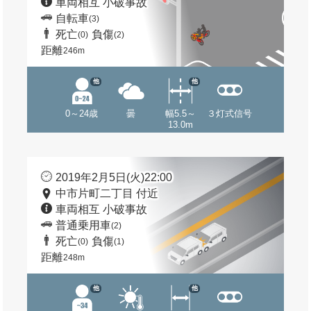
車両相互 小破事故
自転車
(3)
死亡
負傷
(0)
(2)
距離
246m
他
他
0～24歳
曇
幅5.5～
３灯式信号
13.0m
2019年2月5日(火)22:00
中市片町二丁目 付近
車両相互 小破事故
普通乗用車
(2)
死亡
負傷
(0)
(1)
距離
248m
他
他