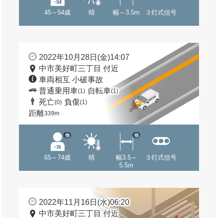
45～54歳
晴
幅～3.5m
３灯式信号
2022年10月28日(金)14:07
中市美好町三丁目 付近
車両相互 小破事故
普通乗用車
自転車
(1)
(1)
死亡
負傷
(0)
(1)
距離
339m
他
他
65～74歳
晴
幅3.5～
３灯式信号
5.5m
2022年11月16日(水)06:20
中市美好町三丁目 付近