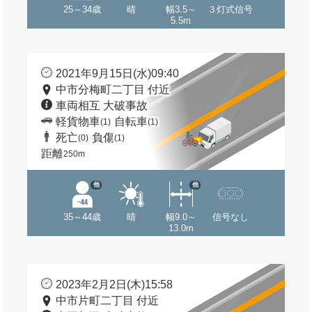
25～34歳
晴
幅3.5～
３灯式信号
5.5m
2021年9月15日(水)09:40
中市分梅町二丁目 付近
車両相互 大破事故
軽貨物車
自転車
(1)
(1)
死亡
負傷
(0)
(1)
距離
250m
他
他
35～44歳
晴
幅9.0～
信号なし
13.0m
2023年2月2日(木)15:58
中市片町二丁目 付近