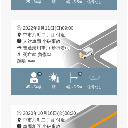
25～34歳
晴
幅～5.5m
信号なし
2022年9月11日(日)09:00
中市片町二丁目 付近
人対車両 小破事故
普通乗用車
歩行者
(1)
(1)
死亡
負傷
(0)
(1)
距離
184m
他
他
45～54歳
晴
幅～5.5m
信号なし
2020年10月16日(金)08:20
中市片町二丁目 付近
車両相互 小破事故