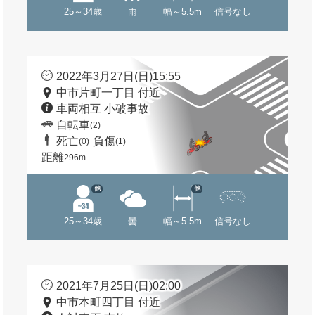
25～34歳
雨
幅～5.5m
信号なし
2022年3月27日(日)15:55
中市片町一丁目 付近
車両相互 小破事故
自転車
(2)
死亡
負傷
(0)
(1)
距離
296m
他
他
25～34歳
曇
幅～5.5m
信号なし
2021年7月25日(日)02:00
中市本町四丁目 付近