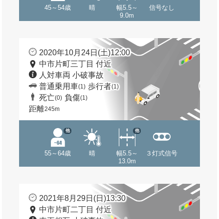
45～54歳
晴
幅5.5～
信号なし
9.0m
2020年10月24日(土)12:00
中市片町三丁目 付近
人対車両 小破事故
普通乗用車
歩行者
(1)
(1)
死亡
負傷
(0)
(1)
距離
245m
他
他
55～64歳
晴
幅5.5～
３灯式信号
13.0m
2021年8月29日(日)13:30
中市片町二丁目 付近