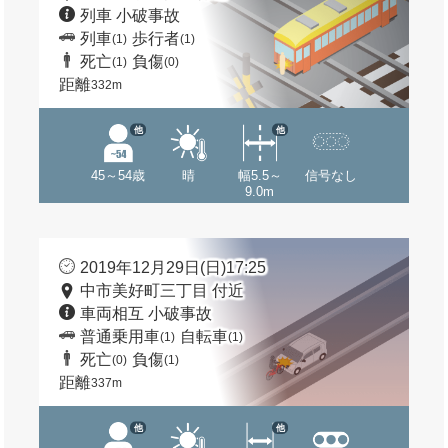
列車 小破事故
列車
歩行者
(1)
(1)
死亡
負傷
(1)
(0)
距離
332m
他
他
45～54歳
晴
幅5.5～
信号なし
9.0m
2019年12月29日(日)17:25
中市美好町三丁目 付近
車両相互 小破事故
普通乗用車
自転車
(1)
(1)
死亡
負傷
(0)
(1)
距離
337m
他
他