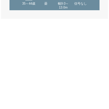
35～44歳
曇
幅9.0～
信号なし
13.0m