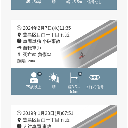
45～54歳
晴
幅～5.5m
信号なし
2024年2月7日(水)11:35
豊島区目白一丁目 付近
車両単独 小破事故
自転車
(1)
死亡
負傷
(0)
(1)
距離
120m
他
他
75歳以上
晴
幅3.5～
３灯式信号
5.5m
2019年1月28日(月)07:51
豊島区目白一丁目 付近
人対車両 事故