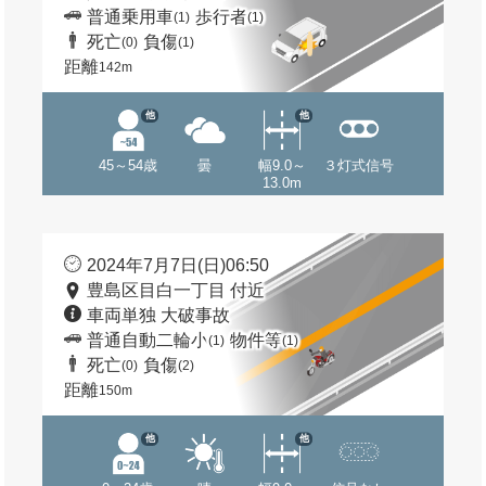
普通乗用車
歩行者
(1)
(1)
死亡
負傷
(0)
(1)
距離
142m
他
他
45～54歳
曇
幅9.0～
３灯式信号
13.0m
2024年7月7日(日)06:50
豊島区目白一丁目 付近
車両単独 大破事故
普通自動二輪小
物件等
(1)
(1)
死亡
負傷
(0)
(2)
距離
150m
他
他