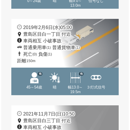
0～24歳
晴
幅9.0～
信号なし
13.0m
2019年2月6日(水)05:00
豊島区目白一丁目 付近
車両相互 小破事故
普通乗用車
普通貨物車
(1)
(1)
死亡
負傷
(0)
(1)
距離
150m
他
他
45～54歳
晴
幅13.0～
３灯式信号
19.5m
2021年11月7日(日)10:50
豊島区目白三丁目 付近
車両相互 小破事故