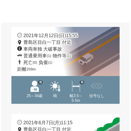
2021年12月12日(日)15:55
豊島区目白一丁目 付近
車両単独 大破事故
普通乗用車
物件等
(1)
(1)
死亡
負傷
(0)
(1)
距離
209m
他
他
25～34歳
晴
幅3.5～
信号なし
5.5m
2021年6月7日(月)11:15
豊島区目白一丁目 付近