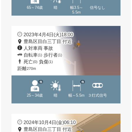
65～74歳
晴
幅3.5～
信号なし
5.5m
2023年4月4日(火)18:00
豊島区目白三丁目 付近
人対車両 事故
自転車
歩行者
(1)
(1)
死亡
負傷
(0)
(1)
距離
270m
他
他
25～34歳
晴
幅～5.5m
３灯式信号
2024年10月4日(金)06:10
豊島区目白三丁目 付近