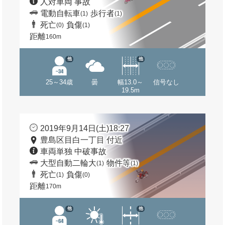
人対車両 事故
電動自転車
歩行者
(1)
(1)
死亡
負傷
(0)
(1)
距離
160m
他
他
25～34歳
曇
幅13.0～
信号なし
19.5m
2019年9月14日(土)18:27
豊島区目白一丁目 付近
車両単独 中破事故
大型自動二輪大
物件等
(1)
(1)
死亡
負傷
(1)
(0)
距離
170m
他
他