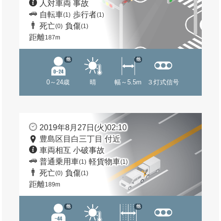
人対車両 事故
自転車
歩行者
(1)
(1)
死亡
負傷
(0)
(1)
距離
187m
他
他
0～24歳
晴
幅～5.5m
３灯式信号
2019年8月27日(火)02:10
豊島区目白三丁目 付近
車両相互 小破事故
普通乗用車
軽貨物車
(1)
(1)
死亡
負傷
(0)
(1)
距離
189m
他
他