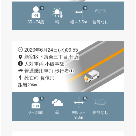
他
他
65～74歳
晴
幅～3.5m
信号なし
2020年6月24日(水)09:55
新宿区下落合三丁目 付近
人対車両 小破事故
普通乗用車
歩行者
(1)
(1)
死亡
負傷
(0)
(1)
距離
296m
他
他
0～24歳
曇
幅5.5～
信号なし
9.0m