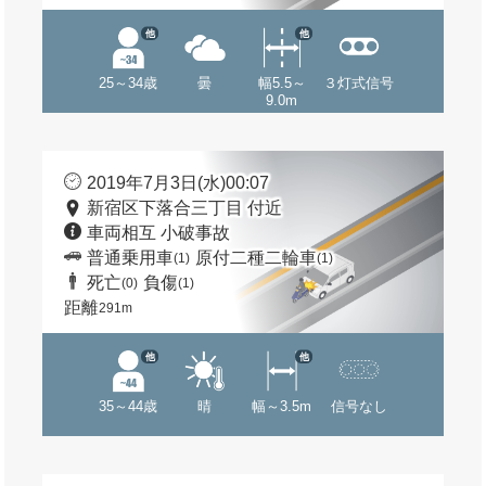
他
他
25～34歳
曇
幅5.5～
３灯式信号
9.0m
2019年7月3日(水)00:07
新宿区下落合三丁目 付近
車両相互 小破事故
普通乗用車
原付二種二輪車
(1)
(1)
死亡
負傷
(0)
(1)
距離
291m
他
他
35～44歳
晴
幅～3.5m
信号なし