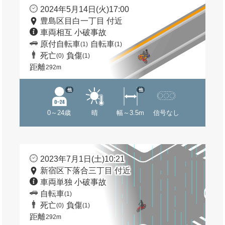
2024年5月14日(火)17:00
豊島区目白一丁目 付近
車両相互 小破事故
原付自転車
自転車
(1)
(1)
死亡
負傷
(0)
(1)
距離
292m
他
他
0～24歳
晴
幅～3.5m
信号なし
2023年7月1日(土)10:21
新宿区下落合三丁目 付近
車両単独 小破事故
自転車
(1)
死亡
負傷
(0)
(1)
距離
292m