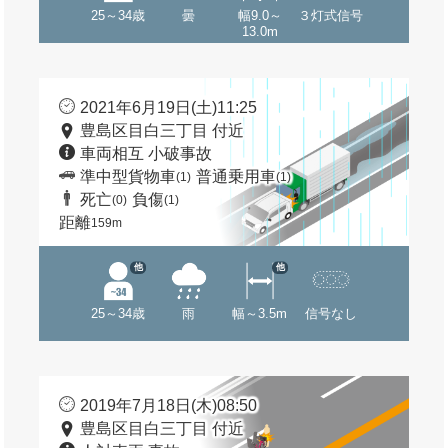
25～34歳
曇
幅9.0～
３灯式信号
13.0m
2021年6月19日(土)11:25
豊島区目白三丁目 付近
車両相互 小破事故
準中型貨物車
普通乗用車
(1)
(1)
死亡
負傷
(0)
(1)
距離
159m
他
他
25～34歳
雨
幅～3.5m
信号なし
2019年7月18日(木)08:50
豊島区目白三丁目 付近