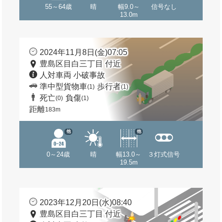
55～64歳
晴
幅9.0～
信号なし
13.0m
2024年11月8日(金)07:05
豊島区目白三丁目 付近
人対車両 小破事故
準中型貨物車
歩行者
(1)
(1)
死亡
負傷
(0)
(1)
距離
183m
他
他
0～24歳
晴
幅13.0～
３灯式信号
19.5m
2023年12月20日(水)08:40
豊島区目白三丁目 付近