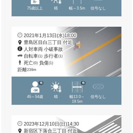
75歳以上
晴
幅～3.5m
信号なし
2021年1月13日(水)18:00
豊島区目白三丁目 付近
人対車両 小破事故
自転車
歩行者
(1)
(1)
死亡
負傷
(0)
(1)
距離
239m
他
他
45～54歳
晴
幅13.0～
信号なし
19.5m
2023年12月10日(日)14:30
新宿区下落合三丁目 付近