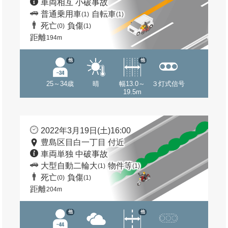
車両相互 小破事故
普通乗用車
自転車
(1)
(1)
死亡
負傷
(0)
(1)
距離
194m
他
他
25～34歳
晴
幅13.0～
３灯式信号
19.5m
2022年3月19日(土)16:00
豊島区目白一丁目 付近
車両単独 中破事故
大型自動二輪大
物件等
(1)
(1)
死亡
負傷
(0)
(1)
距離
204m
他
他