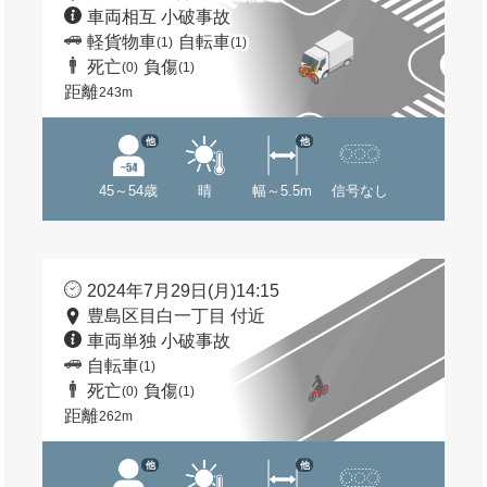
車両相互 小破事故
軽貨物車
自転車
(1)
(1)
死亡
負傷
(0)
(1)
距離
243m
他
他
45～54歳
晴
幅～5.5m
信号なし
2024年7月29日(月)14:15
豊島区目白一丁目 付近
車両単独 小破事故
自転車
(1)
死亡
負傷
(0)
(1)
距離
262m
他
他