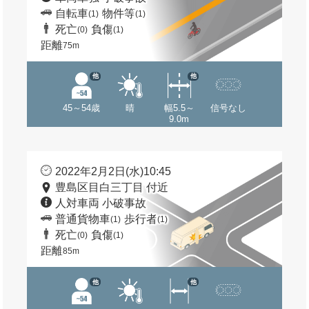
自転車
物件等
(1)
(1)
死亡
負傷
(0)
(1)
距離
75m
他
他
45～54歳
晴
幅5.5～
信号なし
9.0m
2022年2月2日(水)10:45
豊島区目白三丁目 付近
人対車両 小破事故
普通貨物車
歩行者
(1)
(1)
死亡
負傷
(0)
(1)
距離
85m
他
他