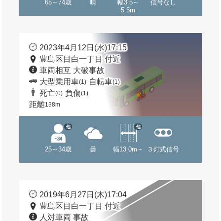
65～74歳
晴
幅3.5～
信号なし
5.5m
2023年4月12日(水)17:15
豊島区目白一丁目 付近
車両相互 大破事故
大型乗用車
自転車
(1)
(1)
死亡
負傷
(0)
(1)
距離
138m
他
他
25～34歳
曇
幅13.0m～
３灯式信号
2019年6月27日(木)17:04
豊島区目白一丁目 付近
人対車両 事故