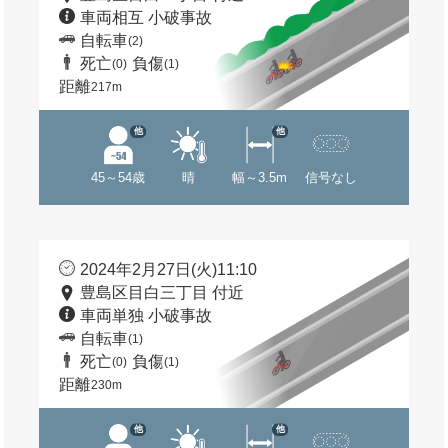
車両相互 小破事故
自転車
(2)
死亡
負傷
(0)
(1)
距離
217m
他
他
45～54歳
晴
幅～3.5m
信号なし
2024年2月27日(火)11:10
豊島区目白三丁目 付近
車両単独 小破事故
自転車
(1)
死亡
負傷
(0)
(1)
距離
230m
他
他