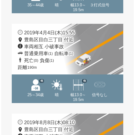
35～44歳
晴
幅13.0～
３灯式信号
19.5m
2019年4月4日(木)15:55
豊島区目白三丁目 付近
車両相互 小破事故
普通乗用車
自転車
(1)
(1)
死亡
負傷
(0)
(1)
距離
190m
他
他
25～34歳
晴
幅13.0～
信号なし
19.5m
2019年8月8日(木)08:10
豊島区目白三丁目 付近