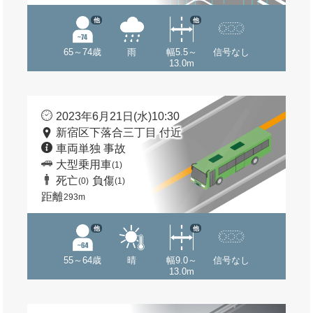
他
他
65～74歳
雨
幅5.5～
信号なし
13.0m
2023年6月21日(水)10:30
新宿区下落合三丁目 付近
車両単独 事故
大型乗用車
(1)
死亡
負傷
(0)
(1)
距離
293m
他
他
55～64歳
晴
幅9.0～
信号なし
13.0m