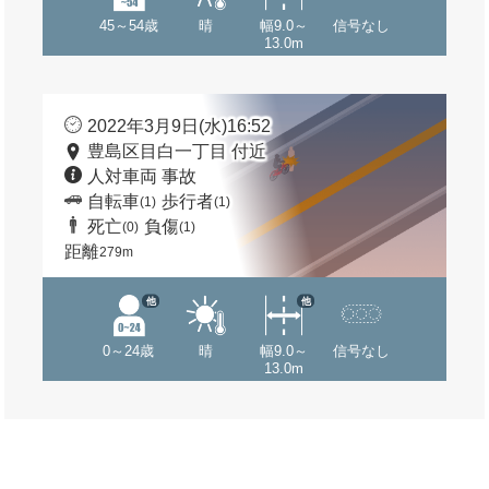
45～54歳
晴
幅9.0～
信号なし
13.0m
2022年3月9日(水)16:52
豊島区目白一丁目 付近
人対車両 事故
自転車
歩行者
(1)
(1)
死亡
負傷
(0)
(1)
距離
279m
他
他
0～24歳
晴
幅9.0～
信号なし
13.0m