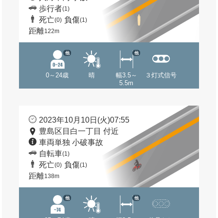
歩行者
(1)
死亡
負傷
(0)
(1)
距離
122m
他
他
0～24歳
晴
幅3.5～
３灯式信号
5.5m
2023年10月10日(火)07:55
豊島区目白一丁目 付近
車両単独 小破事故
自転車
(1)
死亡
負傷
(0)
(1)
距離
138m
他
他