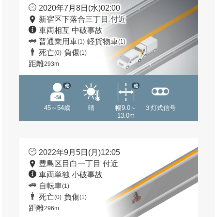
2020年7月8日(水)02:00
新宿区下落合三丁目 付近
車両相互 中破事故
普通乗用車
軽貨物車
(1)
(1)
死亡
負傷
(0)
(1)
距離
293m
他
他
45～54歳
晴
幅9.0～
３灯式信号
13.0m
2022年9月5日(月)12:05
豊島区目白一丁目 付近
車両単独 小破事故
自転車
(1)
死亡
負傷
(0)
(1)
距離
296m