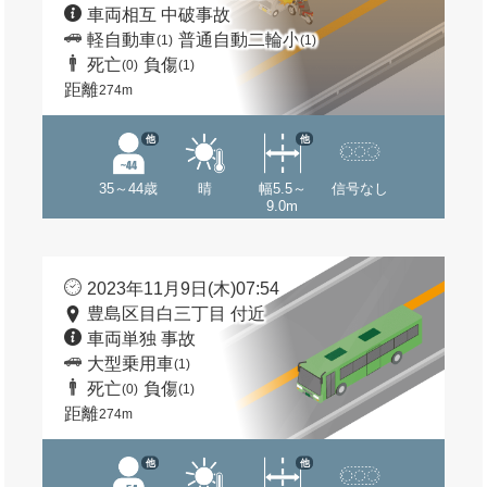
車両相互 中破事故
軽自動車
普通自動二輪小
(1)
(1)
死亡
負傷
(0)
(1)
距離
274m
他
他
35～44歳
晴
幅5.5～
信号なし
9.0m
2023年11月9日(木)07:54
豊島区目白三丁目 付近
車両単独 事故
大型乗用車
(1)
死亡
負傷
(0)
(1)
距離
274m
他
他