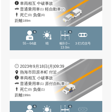
車両相互 中破事故
普通乗用車
軽自動車
(1)
(2)
死亡
負傷
(0)
(4)
距離
189m
他
他
55～64歳
晴
幅9.0～
３灯式信号
13.0m
2023年9月18日(月)09:39
熱海市田原本町 付近
車両相互 小破事故
普通乗用車
原付自転車
(1)
(1)
死亡
負傷
(0)
(1)
距離
199m
他
他