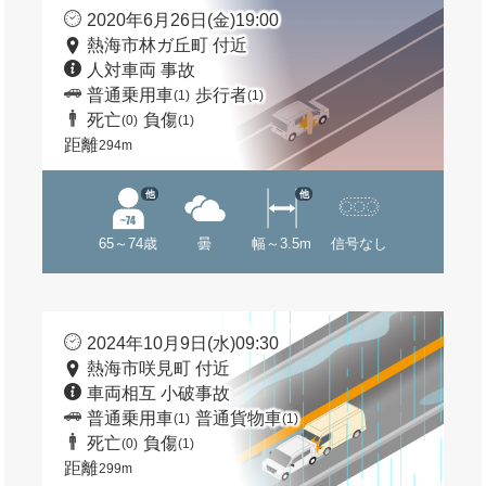
2020年6月26日(金)19:00
熱海市林ガ丘町 付近
人対車両 事故
普通乗用車
歩行者
(1)
(1)
死亡
負傷
(0)
(1)
距離
294m
他
他
65～74歳
曇
幅～3.5m
信号なし
2024年10月9日(水)09:30
熱海市咲見町 付近
車両相互 小破事故
普通乗用車
普通貨物車
(1)
(1)
死亡
負傷
(0)
(1)
距離
299m