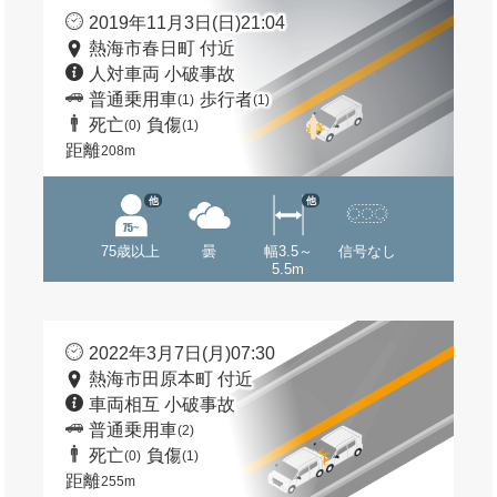
2019年11月3日(日)21:04
熱海市春日町 付近
人対車両 小破事故
普通乗用車
歩行者
(1)
(1)
死亡
負傷
(0)
(1)
距離
208m
他
他
75歳以上
曇
幅3.5～
信号なし
5.5m
2022年3月7日(月)07:30
熱海市田原本町 付近
車両相互 小破事故
普通乗用車
(2)
死亡
負傷
(0)
(1)
距離
255m