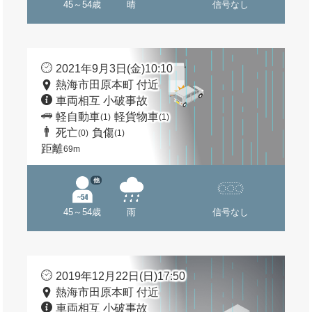
45～54歳
晴
信号なし
2021年9月3日(金)10:10
熱海市田原本町 付近
車両相互 小破事故
軽自動車
軽貨物車
(1)
(1)
死亡
負傷
(0)
(1)
距離
69m
他
45～54歳
雨
信号なし
2019年12月22日(日)17:50
熱海市田原本町 付近
車両相互 小破事故