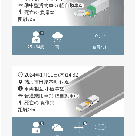
準中型貨物車
軽自動車
(1)
(1)
死亡
負傷
(0)
(2)
距離
72m
他
25～34歳
雨
信号なし
2024年1月11日(木)14:32
熱海市田原本町 付近
車両相互 小破事故
普通乗用車
軽自動車
(1)
(1)
死亡
負傷
(0)
(1)
距離
74m
他
他