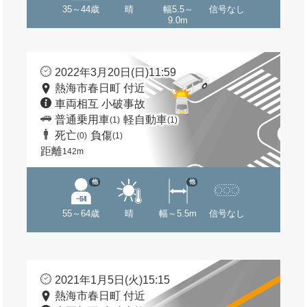
35～44歳
晴
幅5.5～
信号なし
9.0m
2022年3月20日(日)11:59
熱海市春日町 付近
車両相互 小破事故
普通乗用車
軽自動車
(1)
(1)
死亡
負傷
(0)
(1)
距離
142m
他
他
55～64歳
晴
幅～5.5m
信号なし
2021年1月5日(火)15:15
熱海市春日町 付近