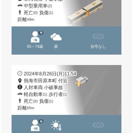
中型乗用車
(2)
死亡
負傷
(0)
(1)
距離
49m
他
65～74歳
曇
信号なし
2024年8月26日(月)11:54
熱海市田原本町 付近
人対車両 小破事故
軽自動車
歩行者
(1)
(1)
死亡
負傷
(0)
(1)
距離
65m
他