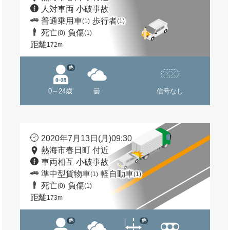
人対車両 小破事故
普通乗用車
歩行者
(1)
(1)
死亡
負傷
(0)
(1)
距離
172m
他
0～24歳
曇
信号なし
2020年7月13日(月)09:30
熱海市春日町 付近
車両相互 小破事故
準中型貨物車
軽自動車
(1)
(1)
死亡
負傷
(0)
(1)
距離
173m
他
他