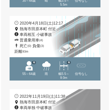
35～44歳
晴
幅3.5～
信号なし
5.5m
2020年4月18日(土)12:17
熱海市田原本町 付近
車両相互 小破事故
普通乗用車
(4)
死亡
負傷
(0)
(3)
距離
93m
他
他
55～64歳
雨
幅5.5～
信号なし
9.0m
2022年11月19日(土)11:38
熱海市田原本町 付近
車両単独 中破事故