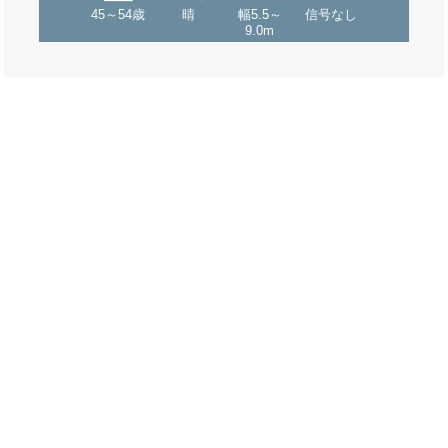
45～54歳
晴
幅5.5～
信号なし
9.0m