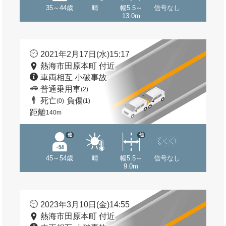
35～44歳
晴
幅5.5～
信号なし
13.0m
2021年2月17日(水)15:17
熱海市田原本町 付近
車両相互 小破事故
普通乗用車
(2)
死亡
負傷
(0)
(1)
距離
140m
他
他
45～54歳
晴
幅5.5～
信号なし
9.0m
2023年3月10日(金)14:55
熱海市田原本町 付近