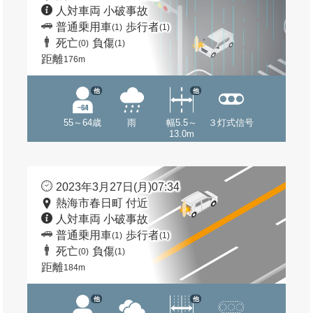
人対車両 小破事故
普通乗用車
歩行者
(1)
(1)
死亡
負傷
(0)
(1)
距離
176m
他
他
55～64歳
雨
幅5.5～
３灯式信号
13.0m
2023年3月27日(月)07:34
熱海市春日町 付近
人対車両 小破事故
普通乗用車
歩行者
(1)
(1)
死亡
負傷
(0)
(1)
距離
184m
他
他