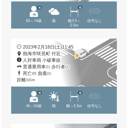
他
他
65～74歳
曇
幅3.5～
信号なし
5.5m
2023年2月18日(土)11:45
熱海市咲見町 付近
人対車両 小破事故
普通乗用車
歩行者
(1)
(1)
死亡
負傷
(0)
(1)
距離
331m
他
他
45～54歳
晴
幅～5.5m
信号なし