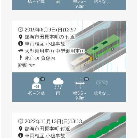
65～74歳
曇
幅5.5～
信号なし
9.0m
2019年6月9日(日)12:57
熱海市田原本町の 付近
車両相互 小破事故
大型乗用車
中型乗用車
(1)
(1)
死亡
負傷
(0)
(4)
距離
78m
他
他
45～54歳
雨
幅5.5～
信号なし
9.0m
2022年11月13日(日)13:13
熱海市田原本町 付近
車両相互 小破事故