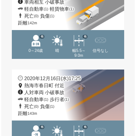
車両相互 小破事故
軽自動車
軽貨物車
(1)
(1)
死亡
負傷
(0)
(1)
距離
142m
他
他
0～24歳
晴
幅5.5～
信号なし
9.0m
2020年12月16日(水)17:25
熱海市春日町 付近
人対車両 小破事故
軽自動車
歩行者
(1)
(1)
死亡
負傷
(0)
(1)
距離
143m
他
他