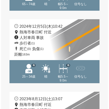
65～74歳
晴
幅5.5～
信号なし
9.0m
2024年12月5日(木)10:42
熱海市春日町 付近
人対車両 事故
歩行者
(1)
死亡
負傷
(0)
(1)
距離
163m
他
他
25～34歳
晴
幅5.5～
信号なし
9.0m
2023年8月12日(土)13:07
熱海市春日町 付近