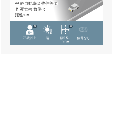
軽自動車
物件等
(1)
(1)
死亡
負傷
(0)
(1)
距離
99m
他
他
75歳以上
晴
幅5.5～
信号なし
9.0m