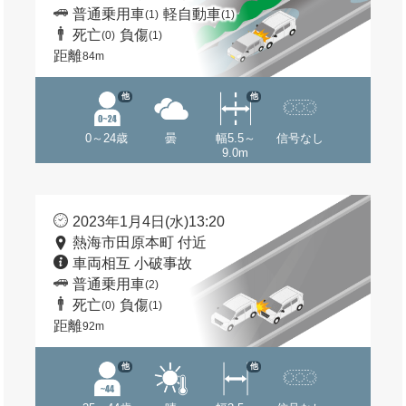
普通乗用車
軽自動車
(1)
(1)
死亡
負傷
(0)
(1)
距離
84m
他
他
0～24歳
曇
幅5.5～
信号なし
9.0m
2023年1月4日(水)13:20
熱海市田原本町 付近
車両相互 小破事故
普通乗用車
(2)
死亡
負傷
(0)
(1)
距離
92m
他
他