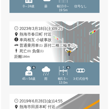
0～24歳
曇
幅13.0～
信号なし
19.5m
2023年3月18日(土)09:25
熱海市春日町 付近
車両相互 小破事故
普通乗用車
原付二種二輪車
(1)
(1)
死亡
負傷
(0)
(1)
距離
186m
他
他
45～54歳
雨
幅5.5～
３灯式信号
13.0m
2019年6月28日(金)14:55
熱海市田原本町 付近