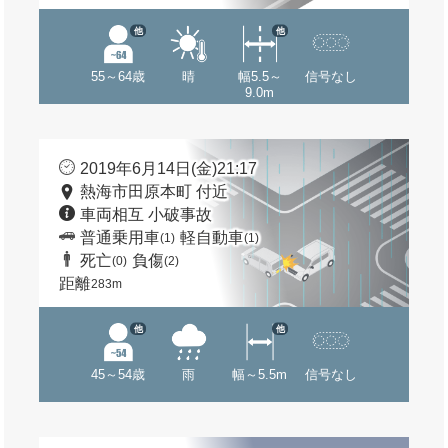
他
他
55～64歳
晴
幅5.5～
信号なし
9.0m
2019年6月14日(金)21:17
熱海市田原本町 付近
車両相互 小破事故
普通乗用車
軽自動車
(1)
(1)
死亡
負傷
(0)
(2)
距離
283m
他
他
45～54歳
雨
幅～5.5m
信号なし