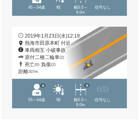
45～54歳
晴
幅5.5～
信号なし
9.0m
2019年1月23日(水)12:19
熱海市田原本町 付近
車両相互 小破事故
原付二種二輪車
(2)
死亡
負傷
(0)
(2)
距離
207m
他
他
55～64歳
晴
幅5.5～
信号なし
9.0m