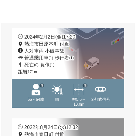
2024年2月2日(金)17:20
熱海市田原本町 付近
人対車両 小破事故
普通乗用車
歩行者
(1)
(1)
死亡
負傷
(0)
(1)
距離
171m
他
他
55～64歳
晴
幅5.5～
３灯式信号
13.0m
2022年8月24日(水)12:32
熱海市春日町 付近