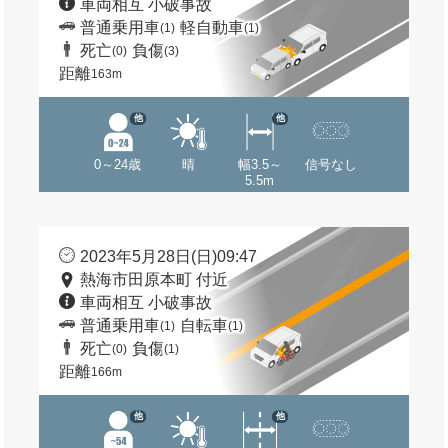
車両相互 小破事故
普通乗用車
軽自動車
(1)
(1)
死亡
負傷
(0)
(3)
距離
163m
他
他
0～24歳
晴
幅3.5～
信号なし
5.5m
2023年5月28日(日)09:47
熱海市田原本町 付近
車両相互 小破事故
普通乗用車
自転車
(1)
(1)
死亡
負傷
(0)
(1)
距離
166m
他
他