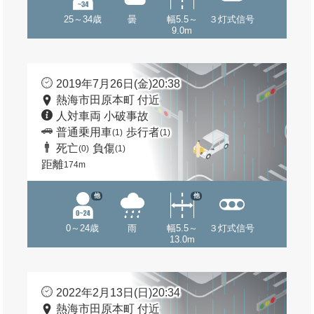
25～34歳
曇
幅5.5～
３灯式信号
9.0m
2019年7月26日(金)20:38
熱海市田原本町 付近
人対車両 小破事故
普通乗用車
歩行者
(1)
(1)
死亡
負傷
(0)
(1)
距離
174m
他
他
0～24歳
雨
幅5.5～
３灯式信号
13.0m
2022年2月13日(日)20:34
熱海市田原本町 付近