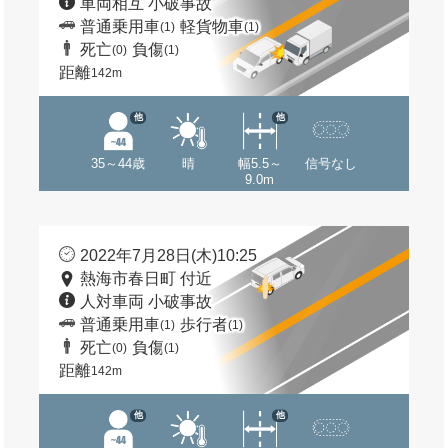
車両相互 小破事故
普通乗用車
軽貨物車
(1)
(1)
死亡
負傷
(0)
(1)
距離
142m
他
他
35～44歳
晴
幅5.5～
信号なし
9.0m
2022年7月28日(木)10:25
熱海市春日町 付近
人対車両 小破事故
普通乗用車
歩行者
(1)
(1)
死亡
負傷
(0)
(1)
距離
142m
他
他