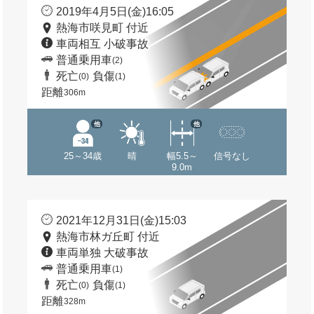
2019年4月5日(金)16:05
熱海市咲見町 付近
車両相互 小破事故
普通乗用車
(2)
死亡
負傷
(0)
(1)
距離
306m
他
他
25～34歳
晴
幅5.5～
信号なし
9.0m
2021年12月31日(金)15:03
熱海市林ガ丘町 付近
車両単独 大破事故
普通乗用車
(1)
死亡
負傷
(0)
(1)
距離
328m