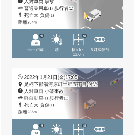
人対車両 事故
普通乗用車
歩行者
(1)
(1)
死亡
負傷
(0)
(1)
距離
284m
他
他
65～74歳
晴
幅5.5～
３灯式信号
13.0m
2022年1月21日(金)17:05
足柄下郡湯河原町土肥五丁目 付近
人対車両 小破事故
軽自動車
歩行者
(1)
(1)
死亡
負傷
(0)
(1)
距離
286m
他
他