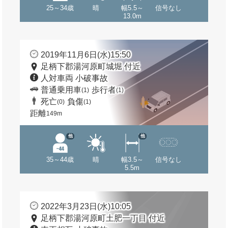
25～34歳
晴
幅5.5～
信号なし
13.0m
2019年11月6日(水)15:50
足柄下郡湯河原町城堀 付近
人対車両 小破事故
普通乗用車
歩行者
(1)
(1)
死亡
負傷
(0)
(1)
距離
149m
他
他
35～44歳
晴
幅3.5～
信号なし
5.5m
2022年3月23日(水)10:05
足柄下郡湯河原町土肥一丁目 付近