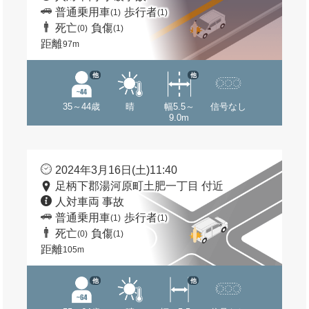
普通乗用車
歩行者
(1)
(1)
死亡
負傷
(0)
(1)
距離
97m
他
他
35～44歳
晴
幅5.5～
信号なし
9.0m
2024年3月16日(土)11:40
足柄下郡湯河原町土肥一丁目 付近
人対車両 事故
普通乗用車
歩行者
(1)
(1)
死亡
負傷
(0)
(1)
距離
105m
他
他