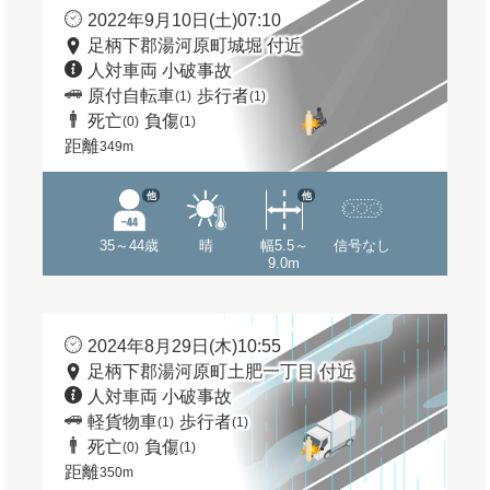
2022年9月10日(土)07:10
足柄下郡湯河原町城堀 付近
人対車両 小破事故
原付自転車
歩行者
(1)
(1)
死亡
負傷
(0)
(1)
距離
349m
他
他
35～44歳
晴
幅5.5～
信号なし
9.0m
2024年8月29日(木)10:55
足柄下郡湯河原町土肥一丁目 付近
人対車両 小破事故
軽貨物車
歩行者
(1)
(1)
死亡
負傷
(0)
(1)
距離
350m