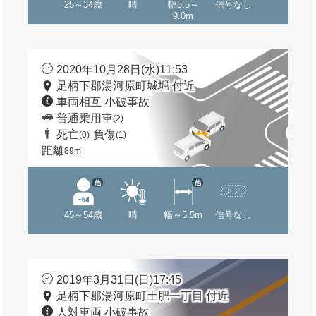
25～34歳
晴
幅5.5～
信号なし
9.0m
2020年10月28日(水)11:53
足柄下郡湯河原町城堀 付近
車両相互 小破事故
普通乗用車
(2)
死亡
負傷
(0)
(1)
距離
89m
他
他
45～54歳
晴
幅～5.5m
信号なし
2019年3月31日(日)17:45
足柄下郡湯河原町土肥一丁目 付近
人対車両 小破事故