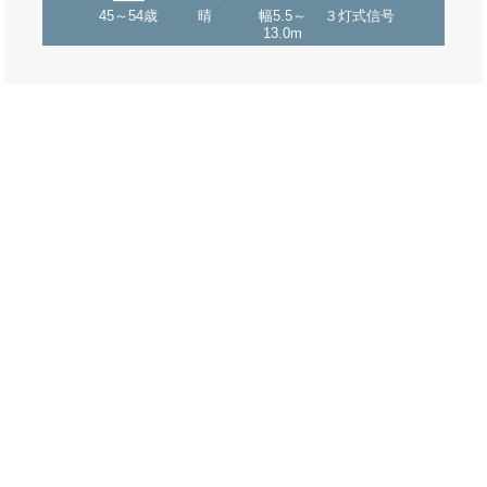
45～54歳
晴
幅5.5～
３灯式信号
13.0m