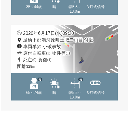
35～44歳
晴
幅5.5～
３灯式信号
13.0m
2020年6月17日(水)09:20
足柄下郡湯河原町土肥二丁目 付近
車両単独 小破事故
原付自転車
物件等
(1)
(1)
死亡
負傷
(0)
(1)
距離
328m
他
他
65～74歳
晴
幅5.5～
３灯式信号
13.0m