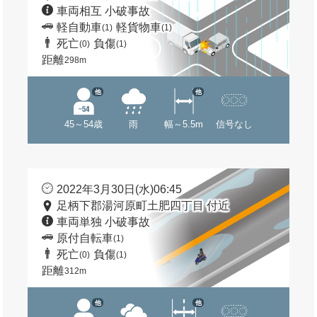
車両相互 小破事故
軽自動車
軽貨物車
(1)
(1)
死亡
負傷
(0)
(1)
距離
298m
他
他
45～54歳
雨
幅～5.5m
信号なし
2022年3月30日(水)06:45
足柄下郡湯河原町土肥四丁目 付近
車両単独 小破事故
原付自転車
(1)
死亡
負傷
(0)
(1)
距離
312m
他
他