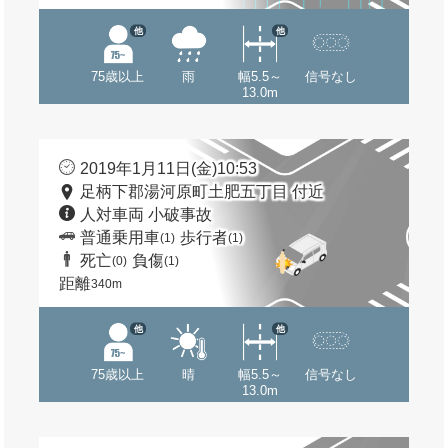
他
他
75歳以上
雨
幅5.5～
信号なし
13.0m
2019年1月11日(金)10:53
足柄下郡湯河原町土肥五丁目 付近
人対車両 小破事故
普通乗用車
歩行者
(1)
(1)
死亡
負傷
(0)
(1)
距離
340m
他
他
75歳以上
晴
幅5.5～
信号なし
13.0m