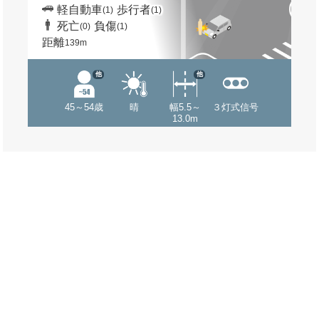
軽自動車
歩行者
(1)
(1)
死亡
負傷
(0)
(1)
距離
139m
他
他
45～54歳
晴
幅5.5～
３灯式信号
13.0m