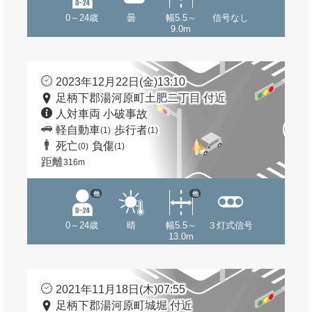
0～24歳
曇
幅5.5～
信号なし
9.0m
2023年12月22日(金)13:10
足柄下郡湯河原町土肥二丁目 付近
人対車両 小破事故
軽自動車
歩行者
(1)
(1)
死亡
負傷
(0)
(1)
距離
316m
他
他
0～24歳
晴
幅5.5～
３灯式信号
13.0m
2021年11月18日(木)07:55
足柄下郡湯河原町城堀 付近