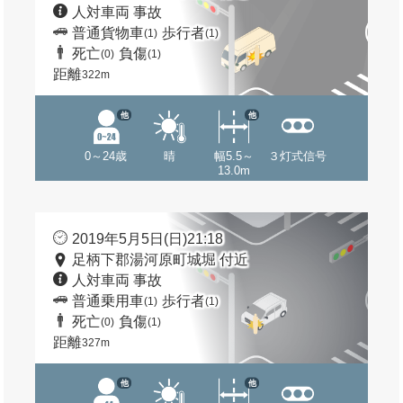
人対車両 事故
普通貨物車
歩行者
(1)
(1)
死亡
負傷
(0)
(1)
距離
322m
他
他
0～24歳
晴
幅5.5～
３灯式信号
13.0m
2019年5月5日(日)21:18
足柄下郡湯河原町城堀 付近
人対車両 事故
普通乗用車
歩行者
(1)
(1)
死亡
負傷
(0)
(1)
距離
327m
他
他