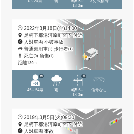
0～24歳
曇
幅5.5～
３灯式信号
13.0m
2022年3月18日(金)14:00
足柄下郡湯河原町宮下 付近
人対車両 小破事故
普通乗用車
歩行者
(1)
(1)
死亡
負傷
(0)
(1)
距離
139m
他
他
45～54歳
雨
幅5.5～
信号なし
13.0m
2019年3月5日(火)09:30
足柄下郡湯河原町宮下 付近
人対車両 事故