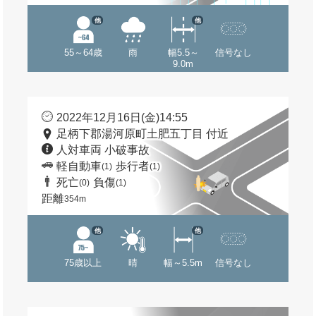
他
他
55～64歳
雨
幅5.5～
信号なし
9.0m
2022年12月16日(金)14:55
足柄下郡湯河原町土肥五丁目 付近
人対車両 小破事故
軽自動車
歩行者
(1)
(1)
死亡
負傷
(0)
(1)
距離
354m
他
他
75歳以上
晴
幅～5.5m
信号なし