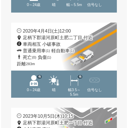
0～24歳
晴
幅～5.5m
信号なし
2020年4月4日(土)12:00
足柄下郡湯河原町土肥二丁目 付近
車両相互 小破事故
普通乗用車
軽自動車
(1)
(1)
死亡
負傷
(0)
(1)
距離
283m
他
他
0～24歳
晴
幅3.5～
信号なし
5.5m
2023年10月5日(木)10:15
足柄下郡湯河原町土肥一丁目 付近