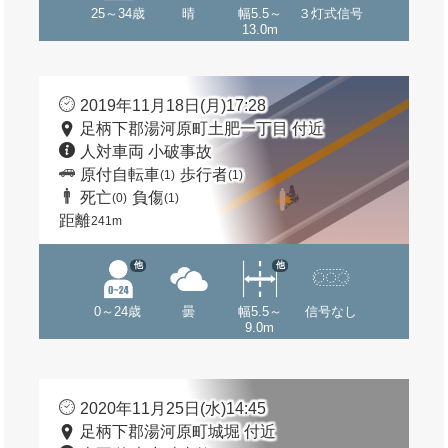
25～34歳
晴
幅5.5～
３灯式信号
13.0m
2019年11月18日(月)17:28
足柄下郡湯河原町土肥一丁目 付近
人対車両 小破事故
原付自転車
歩行者
(1)
(1)
死亡
負傷
(0)
(1)
距離
241m
他
他
0～24歳
曇
幅5.5～
信号なし
9.0m
2020年11月25日(水)14:45
足柄下郡湯河原町城堀 付近