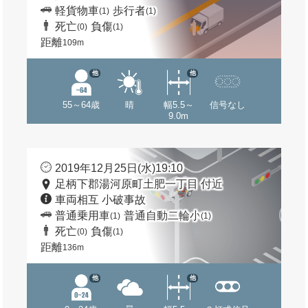
軽貨物車
歩行者
(1)
(1)
死亡
負傷
(0)
(1)
距離
109m
他
他
55～64歳
晴
幅5.5～
信号なし
9.0m
2019年12月25日(水)19:10
足柄下郡湯河原町土肥一丁目 付近
車両相互 小破事故
普通乗用車
普通自動二輪小
(1)
(1)
死亡
負傷
(0)
(1)
距離
136m
他
他