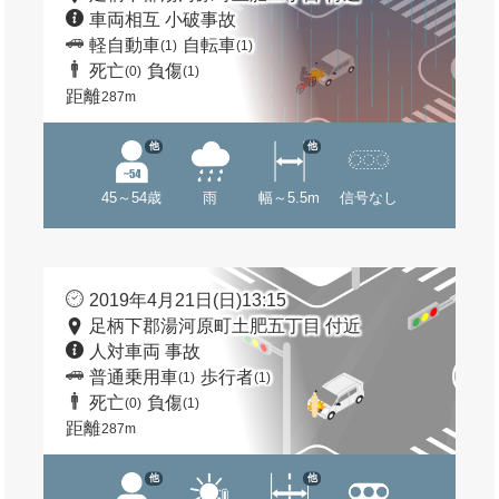
車両相互 小破事故
軽自動車
自転車
(1)
(1)
死亡
負傷
(0)
(1)
距離
287m
他
他
45～54歳
雨
幅～5.5m
信号なし
2019年4月21日(日)13:15
足柄下郡湯河原町土肥五丁目 付近
人対車両 事故
普通乗用車
歩行者
(1)
(1)
死亡
負傷
(0)
(1)
距離
287m
他
他