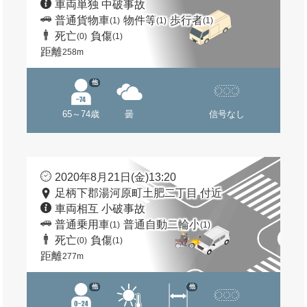
車両単独 中破事故
普通貨物車
物件等
歩行者
(1)
(1)
(1)
死亡
負傷
(0)
(1)
距離
258m
他
65～74歳
曇
信号なし
2020年8月21日(金)13:20
足柄下郡湯河原町土肥二丁目 付近
車両相互 小破事故
普通乗用車
普通自動二輪小
(1)
(1)
死亡
負傷
(0)
(1)
距離
277m
他
他