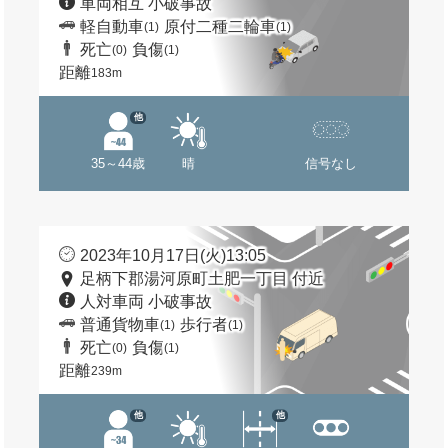
車両相互 小破事故
軽自動車
原付二種二輪車
(1)
(1)
死亡
負傷
(0)
(1)
距離
183m
他
35～44歳
晴
信号なし
2023年10月17日(火)13:05
足柄下郡湯河原町土肥一丁目 付近
人対車両 小破事故
普通貨物車
歩行者
(1)
(1)
死亡
負傷
(0)
(1)
距離
239m
他
他