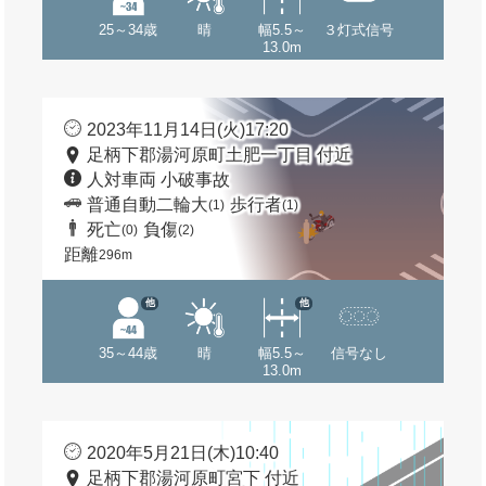
25～34歳
晴
幅5.5～
３灯式信号
13.0m
2023年11月14日(火)17:20
足柄下郡湯河原町土肥一丁目 付近
人対車両 小破事故
普通自動二輪大
歩行者
(1)
(1)
死亡
負傷
(0)
(2)
距離
296m
他
他
35～44歳
晴
幅5.5～
信号なし
13.0m
2020年5月21日(木)10:40
足柄下郡湯河原町宮下 付近