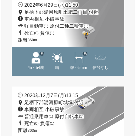
2022年6月29日(水)11:50
足柄下郡湯河原町土肥二丁目 付近
車両相互 小破事故
軽自動車
原付二種二輪車
(1)
(1)
死亡
負傷
(0)
(1)
距離
360m
他
他
45～54歳
晴
幅～5.5m
信号なし
2020年12月7日(月)13:15
足柄下郡湯河原町城堀 付近
車両相互 小破事故
普通乗用車
原付自転車
(1)
(1)
死亡
負傷
(0)
(1)
距離
363m