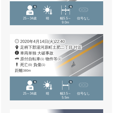
他
他
25～34歳
晴
幅5.5～
信号なし
9.0m
2020年4月14日(火)22:40
足柄下郡湯河原町土肥二丁目 付近
車両単独 大破事故
原付自転車
物件等
(1)
(1)
死亡
負傷
(0)
(1)
距離
380m
他
他
25～34歳
晴
幅3.5～
信号なし
5.5m