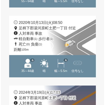
55～64歳
晴
幅～5.5m
信号なし
2020年10月13日(火)08:50
足柄下郡湯河原町土肥一丁目 付近
人対車両 事故
軽自動車
歩行者
(1)
(1)
死亡
負傷
(0)
(1)
距離
105m
他
他
35～44歳
晴
幅～5.5m
信号なし
2024年3月19日(火)17:03
足柄下郡湯河原町土肥一丁目 付近
人対車両 事故