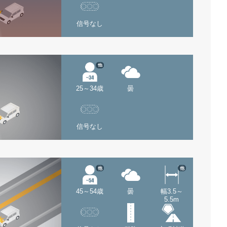
信号なし
他
25～34歳
曇
信号なし
他
他
45～54歳
曇
幅3.5～
5.5m