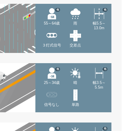
他
他
55～64歳
雨
幅5.5～
13.0m
３灯式信号
交差点
他
他
25～34歳
晴
幅3.5～
5.5m
信号なし
単路
他
他