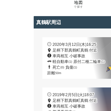
地図
で探す
真鶴駅周辺
2020年3月12日(木)16:25
足柄下郡真鶴町真鶴 付近
車両相互 小破事故
軽自動車
原付二種二輪車
(1)
(1)
死亡
負傷
(0)
(1)
距離
50m
2019年2月5日(火)18:07
足柄下郡真鶴町真鶴 付近
車両相互 小破事故