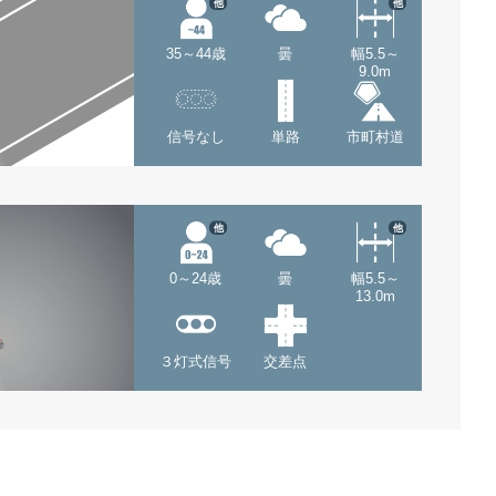
他
他
35～44歳
曇
幅5.5～
9.0m
信号なし
単路
市町村道
他
他
0～24歳
曇
幅5.5～
13.0m
３灯式信号
交差点