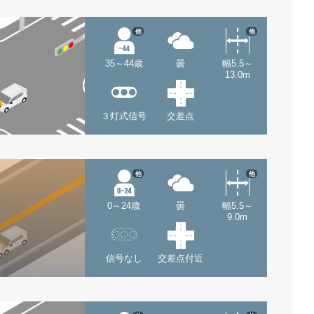
他
他
35～44歳
曇
幅5.5～
13.0m
３灯式信号
交差点
他
他
0～24歳
曇
幅5.5～
9.0m
信号なし
交差点付近