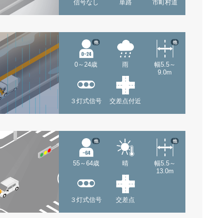
信号なし
単路
市町村道
他
他
0～24歳
雨
幅5.5～
9.0m
３灯式信号
交差点付近
他
他
55～64歳
晴
幅5.5～
13.0m
３灯式信号
交差点