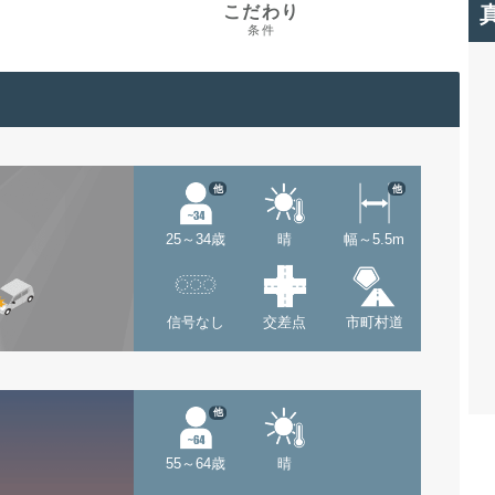
こだわり
条件
他
他
25～34歳
晴
幅～5.5m
信号なし
交差点
市町村道
他
55～64歳
晴