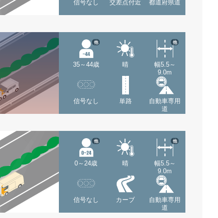
信号なし
交差点付近
都道府県道
他
他
35～44歳
晴
幅5.5～
9.0m
信号なし
単路
自動車専用
道
他
他
0～24歳
晴
幅5.5～
9.0m
信号なし
カーブ
自動車専用
道