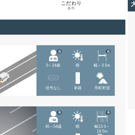
こだわり
条件
他
他
0～24歳
晴
幅～3.5m
信号なし
単路
市町村道
他
他
45～54歳
晴
幅13.0～
19.5m