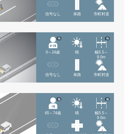
信号なし
単路
市町村道
他
他
0～24歳
晴
幅5.5～
9.0m
信号なし
単路
市町村道
他
他
65～74歳
晴
幅5.5～
9.0m