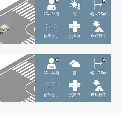
他
他
25～34歳
晴
幅～5.5m
信号なし
交差点
市町村道
他
他
35～44歳
曇
幅～5.5m
信号なし
交差点
市町村道