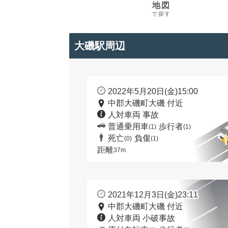
地図
で探す
大磯駅周辺
2022年5月20日(金)15:00
中郡大磯町大磯 付近
人対車両 事故
普通乗用車
歩行者
(1)
(1)
死亡
負傷
(0)
(1)
距離
37m
2021年12月3日(金)23:11
中郡大磯町大磯 付近
人対車両 小破事故