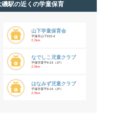
大磯駅の近くの学童保育
山下学童保育会
平塚市山下820-4
2.2km
なでしこ児童クラブ
平塚市菫平8-24（1F）
2.5km
はなみず児童クラブ
平塚市菫平8-24（2F）
2.5km