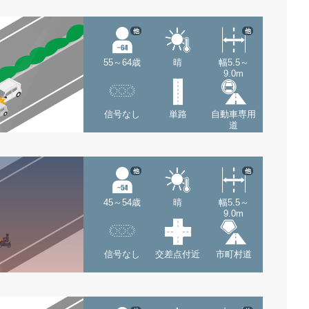
他
他
55～64歳
晴
幅5.5～
9.0m
信号なし
単路
自動車専用
道
他
他
45～54歳
晴
幅5.5～
9.0m
信号なし
交差点付近
市町村道