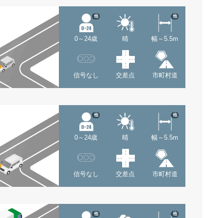
他
他
0～24歳
晴
幅～5.5m
信号なし
交差点
市町村道
他
他
0～24歳
晴
幅～5.5m
信号なし
交差点
市町村道
他
他