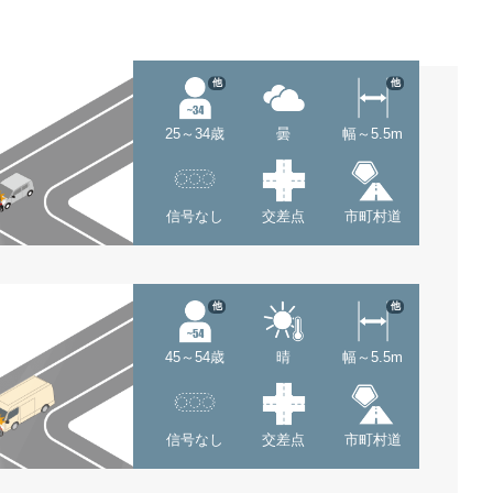
他
他
25～34歳
曇
幅～5.5m
信号なし
交差点
市町村道
他
他
45～54歳
晴
幅～5.5m
信号なし
交差点
市町村道