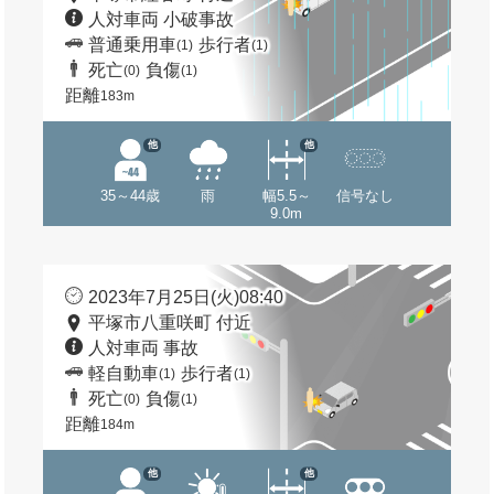
人対車両 小破事故
普通乗用車
歩行者
(1)
(1)
死亡
負傷
(0)
(1)
距離
183m
他
他
35～44歳
雨
幅5.5～
信号なし
9.0m
2023年7月25日(火)08:40
平塚市八重咲町 付近
人対車両 事故
軽自動車
歩行者
(1)
(1)
死亡
負傷
(0)
(1)
距離
184m
他
他