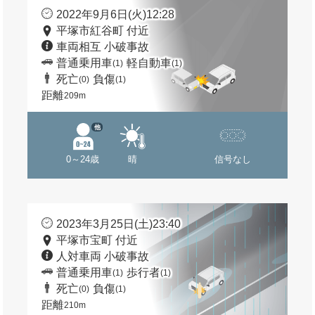
2022年9月6日(火)12:28
平塚市紅谷町 付近
車両相互 小破事故
普通乗用車
軽自動車
(1)
(1)
死亡
負傷
(0)
(1)
距離
209m
他
0～24歳
晴
信号なし
2023年3月25日(土)23:40
平塚市宝町 付近
人対車両 小破事故
普通乗用車
歩行者
(1)
(1)
死亡
負傷
(0)
(1)
距離
210m