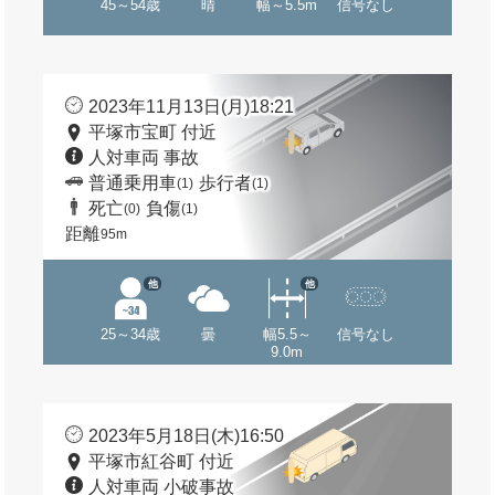
45～54歳
晴
幅～5.5m
信号なし
2023年11月13日(月)18:21
平塚市宝町 付近
人対車両 事故
普通乗用車
歩行者
(1)
(1)
死亡
負傷
(0)
(1)
距離
95m
他
他
25～34歳
曇
幅5.5～
信号なし
9.0m
2023年5月18日(木)16:50
平塚市紅谷町 付近
人対車両 小破事故