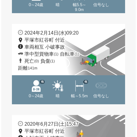
0～24歳
晴
幅5.5～
信号なし
9.0m
2024年2月14日(水)09:20
平塚市紅谷町 付近
車両相互 小破事故
準中型貨物車
自転車
(1)
(1)
死亡
負傷
(0)
(1)
距離
141m
他
他
0～24歳
晴
幅～5.5m
信号なし
2020年6月27日(土)15:47
平塚市紅谷町 付近