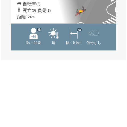
自転車
(2)
死亡
負傷
(0)
(1)
距離
124m
他
他
35～44歳
晴
幅～5.5m
信号なし