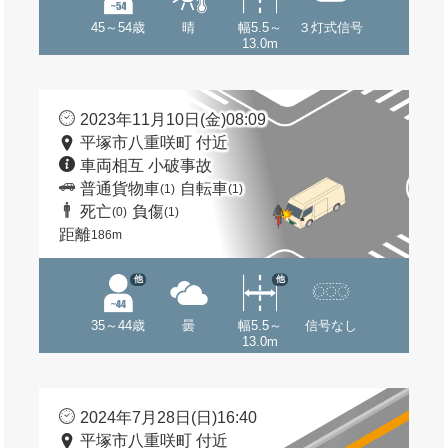
45～54歳
晴
幅5.5～
３灯式信号
13.0m
2023年11月10日(金)08:09
平塚市八重咲町 付近
車両相互 小破事故
普通貨物車
自転車
(1)
(1)
死亡
負傷
(0)
(1)
距離
186m
他
他
35～44歳
曇
幅5.5～
信号なし
13.0m
2024年7月28日(日)16:40
平塚市八重咲町 付近