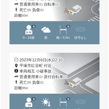
普通乗用車
自転車
(1)
(1)
死亡
負傷
(0)
(1)
距離
83m
他
他
0～24歳
曇
幅～5.5m
信号なし
2023年12月6日(水)22:10
平塚市紅谷町 付近
車両相互 小破事故
普通乗用車
原付自転車
(1)
(1)
死亡
負傷
(0)
(1)
距離
85m
他
他