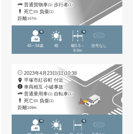
普通貨物車
歩行者
(1)
(1)
死亡
負傷
(0)
(1)
距離
107m
他
他
45～54歳
晴
幅5.5～
信号なし
9.0m
2023年4月23日(日)10:38
平塚市紅谷町 付近
車両相互 小破事故
普通乗用車
自転車
(1)
(1)
死亡
負傷
(0)
(1)
距離
109m
他
他