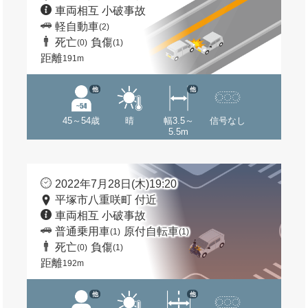
車両相互 小破事故
軽自動車
(2)
死亡
負傷
(0)
(1)
距離
191m
他
他
45～54歳
晴
幅3.5～
信号なし
5.5m
2022年7月28日(木)19:20
平塚市八重咲町 付近
車両相互 小破事故
普通乗用車
原付自転車
(1)
(1)
死亡
負傷
(0)
(1)
距離
192m
他
他