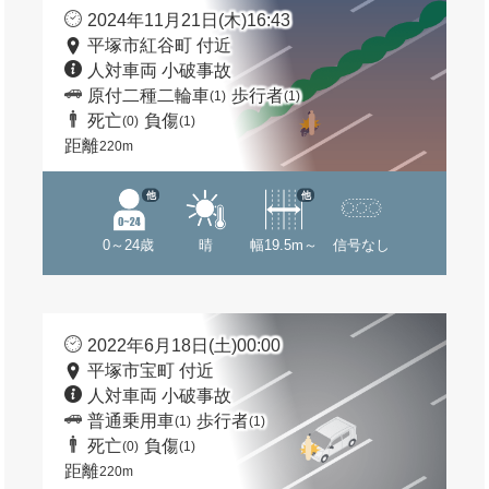
2024年11月21日(木)16:43
平塚市紅谷町 付近
人対車両 小破事故
原付二種二輪車
歩行者
(1)
(1)
死亡
負傷
(0)
(1)
距離
220m
他
他
0～24歳
晴
幅19.5m～
信号なし
2022年6月18日(土)00:00
平塚市宝町 付近
人対車両 小破事故
普通乗用車
歩行者
(1)
(1)
死亡
負傷
(0)
(1)
距離
220m