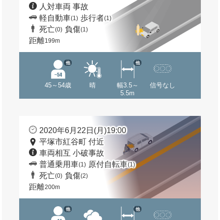
人対車両 事故
軽自動車
歩行者
(1)
(1)
死亡
負傷
(0)
(1)
距離
199m
他
他
45～54歳
晴
幅3.5～
信号なし
5.5m
2020年6月22日(月)19:00
平塚市紅谷町 付近
車両相互 小破事故
普通乗用車
原付自転車
(1)
(1)
死亡
負傷
(0)
(2)
距離
200m
他
他