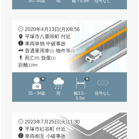
35～44歳
晴
幅～5.5m
信号なし
2020年4月13日(月)08:56
平塚市八重咲町 付近
車両単独 中破事故
普通乗用車
物件等
(1)
(1)
死亡
負傷
(0)
(1)
距離
119m
他
他
25～34歳
雨
幅3.5～
信号なし
5.5m
2023年7月25日(火)11:30
平塚市紅谷町 付近
車両相互 小破事故