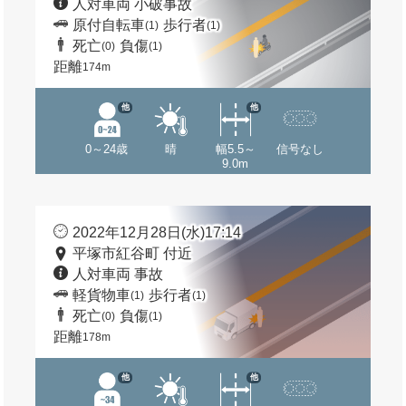
人対車両 小破事故
原付自転車
歩行者
(1)
(1)
死亡
負傷
(0)
(1)
距離
174m
他
他
0～24歳
晴
幅5.5～
信号なし
9.0m
2022年12月28日(水)17:14
平塚市紅谷町 付近
人対車両 事故
軽貨物車
歩行者
(1)
(1)
死亡
負傷
(0)
(1)
距離
178m
他
他