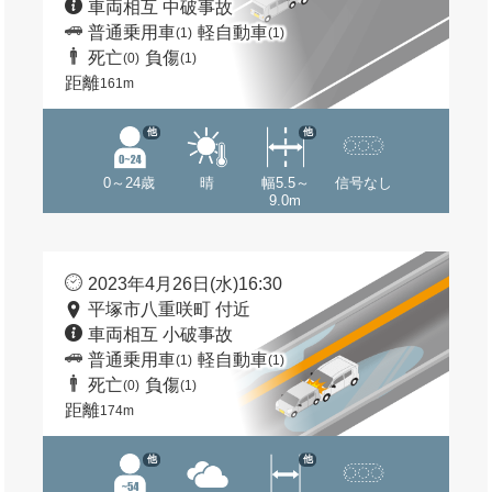
車両相互 中破事故
普通乗用車
軽自動車
(1)
(1)
死亡
負傷
(0)
(1)
距離
161m
他
他
0～24歳
晴
幅5.5～
信号なし
9.0m
2023年4月26日(水)16:30
平塚市八重咲町 付近
車両相互 小破事故
普通乗用車
軽自動車
(1)
(1)
死亡
負傷
(0)
(1)
距離
174m
他
他