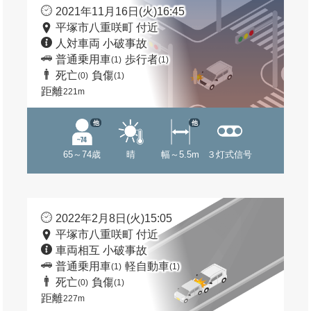
2021年11月16日(火)16:45
平塚市八重咲町 付近
人対車両 小破事故
普通乗用車
歩行者
(1)
(1)
死亡
負傷
(0)
(1)
距離
221m
他
他
65～74歳
晴
幅～5.5m
３灯式信号
2022年2月8日(火)15:05
平塚市八重咲町 付近
車両相互 小破事故
普通乗用車
軽自動車
(1)
(1)
死亡
負傷
(0)
(1)
距離
227m