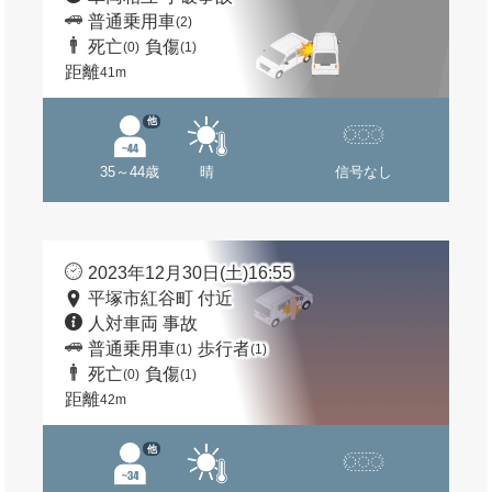
普通乗用車
(2)
死亡
負傷
(0)
(1)
距離
41m
他
35～44歳
晴
信号なし
2023年12月30日(土)16:55
平塚市紅谷町 付近
人対車両 事故
普通乗用車
歩行者
(1)
(1)
死亡
負傷
(0)
(1)
距離
42m
他