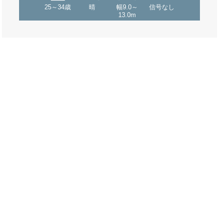
25～34歳
晴
幅9.0～
信号なし
13.0m