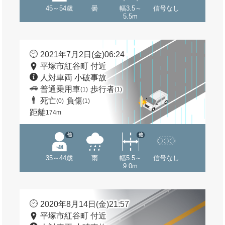
45～54歳
曇
幅3.5～
信号なし
5.5m
2021年7月2日(金)06:24
平塚市紅谷町 付近
人対車両 小破事故
普通乗用車
歩行者
(1)
(1)
死亡
負傷
(0)
(1)
距離
174m
他
他
35～44歳
雨
幅5.5～
信号なし
9.0m
2020年8月14日(金)21:57
平塚市紅谷町 付近