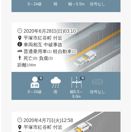
0～24歳
晴
幅～5.5m
信号なし
2020年6月28日(日)03:10
平塚市紅谷町 付近
車両相互 中破事故
普通乗用車
軽自動車
(1)
(2)
死亡
負傷
(0)
(3)
距離
156m
他
他
0～24歳
雨
幅5.5～
信号なし
9.0m
2020年4月7日(火)12:58
平塚市紅谷町 付近