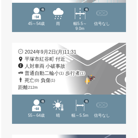
他
他
45～54歳
雨
幅5.5～
信号なし
9.0m
2024年9月2日(月)11:31
平塚市紅谷町 付近
人対車両 小破事故
普通自動二輪小
歩行者
(1)
(1)
死亡
負傷
(0)
(1)
距離
212m
他
他
55～64歳
晴
幅～5.5m
信号なし