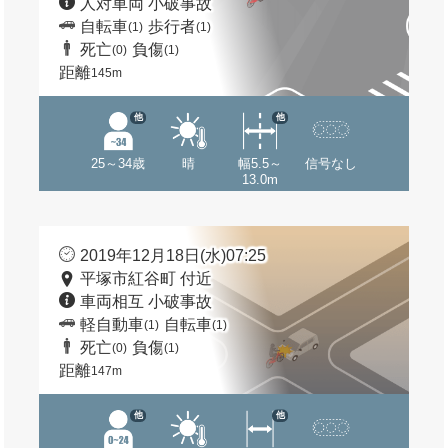
人対車両 小破事故
自転車
歩行者
(1)
(1)
死亡
負傷
(0)
(1)
距離
145m
他
他
25～34歳
晴
幅5.5～
信号なし
13.0m
2019年12月18日(水)07:25
平塚市紅谷町 付近
車両相互 小破事故
軽自動車
自転車
(1)
(1)
死亡
負傷
(0)
(1)
距離
147m
他
他