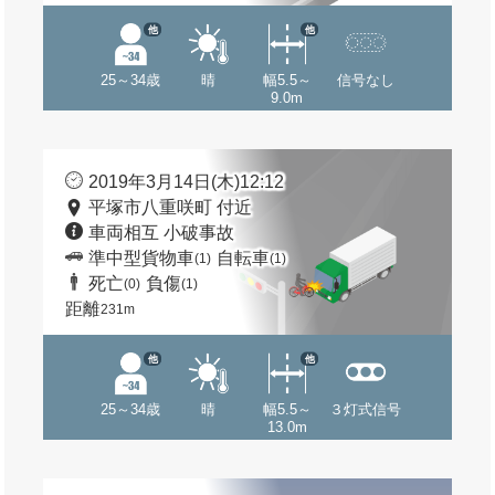
他
他
25～34歳
晴
幅5.5～
信号なし
9.0m
2019年3月14日(木)12:12
平塚市八重咲町 付近
車両相互 小破事故
準中型貨物車
自転車
(1)
(1)
死亡
負傷
(0)
(1)
距離
231m
他
他
25～34歳
晴
幅5.5～
３灯式信号
13.0m