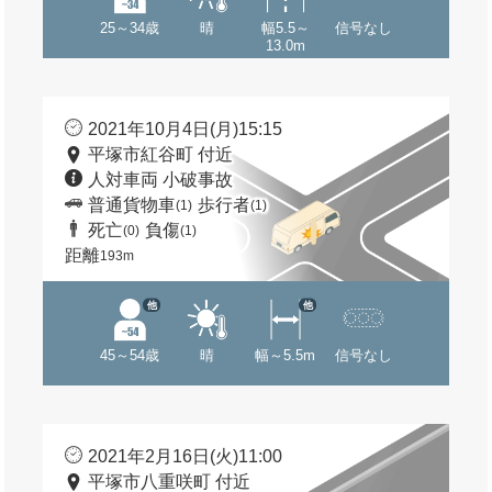
25～34歳
晴
幅5.5～
信号なし
13.0m
2021年10月4日(月)15:15
平塚市紅谷町 付近
人対車両 小破事故
普通貨物車
歩行者
(1)
(1)
死亡
負傷
(0)
(1)
距離
193m
他
他
45～54歳
晴
幅～5.5m
信号なし
2021年2月16日(火)11:00
平塚市八重咲町 付近