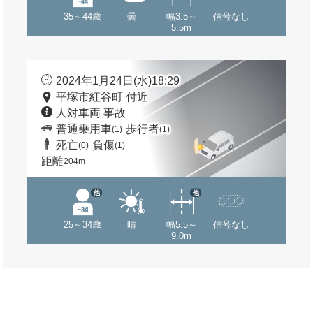
35～44歳
曇
幅3.5～
信号なし
5.5m
2024年1月24日(水)18:29
平塚市紅谷町 付近
人対車両 事故
普通乗用車
歩行者
(1)
(1)
死亡
負傷
(0)
(1)
距離
204m
他
他
25～34歳
晴
幅5.5～
信号なし
9.0m