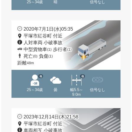
25～34歳
晴
信号なし
2020年7月1日(水)05:35
平塚市紅谷町 付近
人対車両 小破事故
中型貨物車
歩行者
(1)
(1)
死亡
負傷
(0)
(1)
距離
48m
他
他
25～34歳
曇
幅5.5～
信号なし
9.0m
2023年12月14日(木)21:58
平塚市紅谷町 付近
車両相互 小破事故