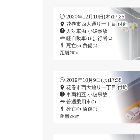
2020年12月10日(木)17:25
花巻市西大通り一丁目 付近
人対車両 小破事故
軽自動車
歩行者
(1)
(1)
死亡
負傷
(0)
(1)
距離
261m
2019年10月9日(水)17:38
花巻市西大通り一丁目 付近
車両相互 小破事故
普通乗用車
(2)
死亡
負傷
(0)
(1)
距離
263m