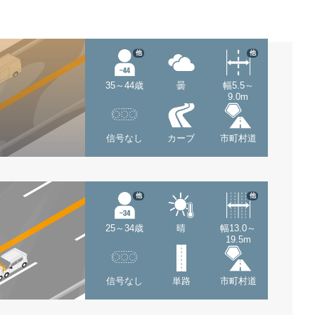
他
他
35～44歳
曇
幅5.5～
9.0m
信号なし
カーブ
市町村道
他
他
25～34歳
晴
幅13.0～
19.5m
信号なし
単路
市町村道