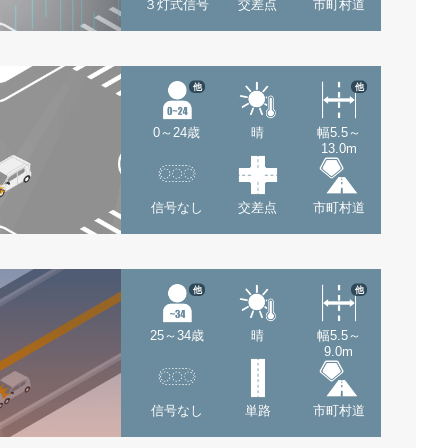
３灯式信号
交差点
市町村道
他
他
0～24歳
晴
幅5.5～
13.0m
信号なし
交差点
市町村道
他
他
25～34歳
晴
幅5.5～
9.0m
信号なし
単路
市町村道