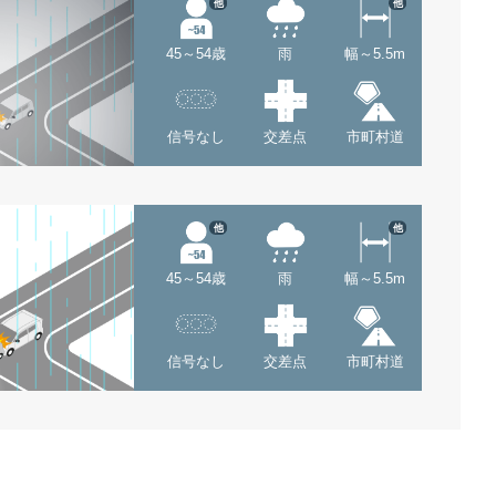
他
他
45～54歳
雨
幅～5.5m
信号なし
交差点
市町村道
他
他
45～54歳
雨
幅～5.5m
信号なし
交差点
市町村道