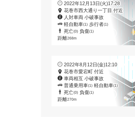
2022年12月13日(火)17:28
花巻市西大通り一丁目 付近
人対車両 小破事故
軽自動車
歩行者
(1)
(1)
死亡
負傷
(0)
(1)
距離
268m
2022年8月12日(金)12:10
花巻市愛宕町 付近
車両相互 小破事故
普通乗用車
軽自動車
(1)
(1)
死亡
負傷
(0)
(1)
距離
270m