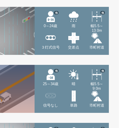
他
他
0～24歳
雨
幅5.5～
13.0m
３灯式信号
交差点
市町村道
他
他
25～34歳
晴
幅5.5～
9.0m
信号なし
単路
市町村道