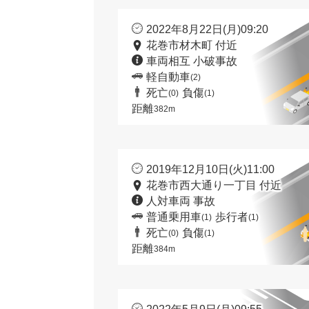
2022年8月22日(月)09:20
花巻市材木町 付近
車両相互 小破事故
軽自動車
(2)
死亡
負傷
(0)
(1)
距離
382m
2019年12月10日(火)11:00
花巻市西大通り一丁目 付近
人対車両 事故
普通乗用車
歩行者
(1)
(1)
死亡
負傷
(0)
(1)
距離
384m