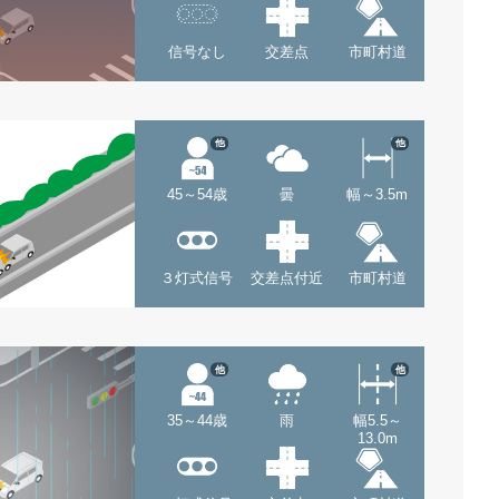
信号なし
交差点
市町村道
他
他
45～54歳
曇
幅～3.5m
３灯式信号
交差点付近
市町村道
他
他
35～44歳
雨
幅5.5～
13.0m