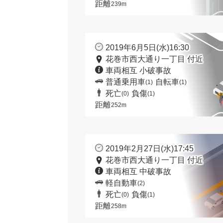
距離
239m
2019年6月5日(水)16:30
花巻市西大通り一丁目 付近
車両相互 小破事故
普通乗用車
自転車
(1)
(1)
死亡
負傷
(0)
(1)
距離
252m
2019年2月27日(水)17:45
花巻市西大通り一丁目 付近
車両相互 中破事故
軽自動車
(2)
死亡
負傷
(0)
(1)
距離
258m