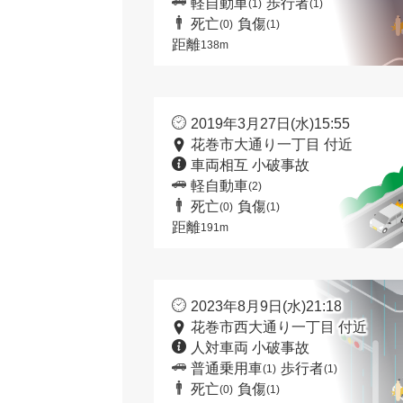
軽自動車
歩行者
(1)
(1)
死亡
負傷
(0)
(1)
距離
138m
2019年3月27日(水)15:55
花巻市大通り一丁目 付近
車両相互 小破事故
軽自動車
(2)
死亡
負傷
(0)
(1)
距離
191m
2023年8月9日(水)21:18
花巻市西大通り一丁目 付近
人対車両 小破事故
普通乗用車
歩行者
(1)
(1)
死亡
負傷
(0)
(1)