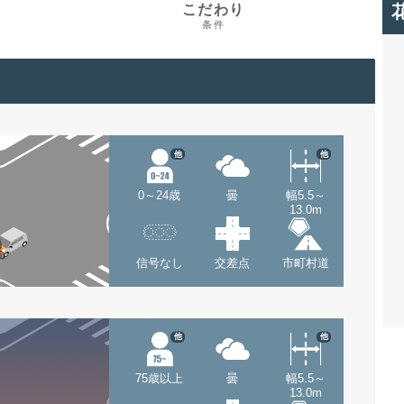
こだわり
条件
他
他
0～24歳
曇
幅5.5～
13.0m
信号なし
交差点
市町村道
他
他
75歳以上
曇
幅5.5～
13.0m