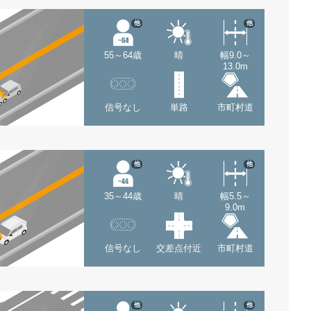
他
他
55～64歳
晴
幅9.0～
13.0m
信号なし
単路
市町村道
他
他
35～44歳
晴
幅5.5～
9.0m
信号なし
交差点付近
市町村道
他
他