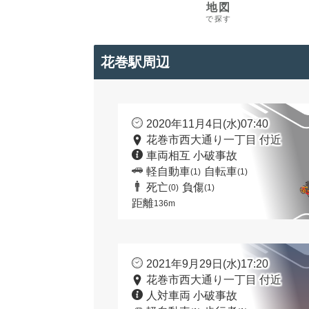
地図
で探す
花巻駅周辺
2020年11月4日(水)07:40
花巻市西大通り一丁目 付近
車両相互 小破事故
軽自動車
自転車
(1)
(1)
死亡
負傷
(0)
(1)
距離
136m
2021年9月29日(水)17:20
花巻市西大通り一丁目 付近
人対車両 小破事故