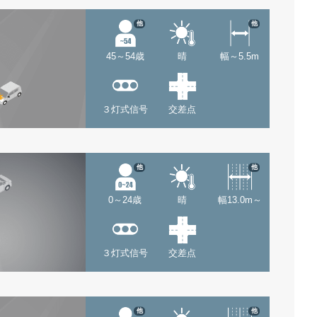
他
他
45～54歳
晴
幅～5.5m
３灯式信号
交差点
他
他
0～24歳
晴
幅13.0m～
３灯式信号
交差点
他
他