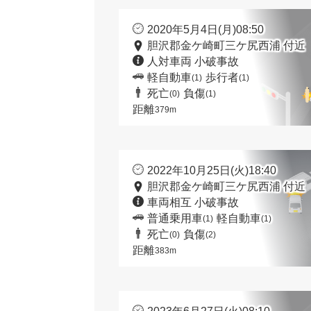
2020年5月4日(月)08:50
胆沢郡金ケ崎町三ケ尻西浦 付近
人対車両 小破事故
軽自動車
歩行者
(1)
(1)
死亡
負傷
(0)
(1)
距離
379m
2022年10月25日(火)18:40
胆沢郡金ケ崎町三ケ尻西浦 付近
車両相互 小破事故
普通乗用車
軽自動車
(1)
(1)
死亡
負傷
(0)
(2)
距離
383m