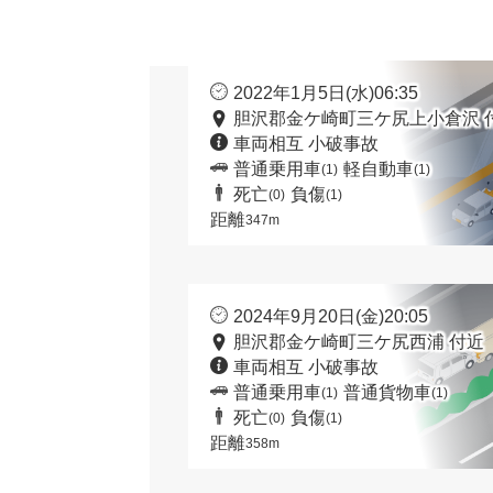
2022年1月5日(水)06:35
胆沢郡金ケ崎町三ケ尻上小倉沢 
車両相互 小破事故
普通乗用車
軽自動車
(1)
(1)
死亡
負傷
(0)
(1)
距離
347m
2024年9月20日(金)20:05
胆沢郡金ケ崎町三ケ尻西浦 付近
車両相互 小破事故
普通乗用車
普通貨物車
(1)
(1)
死亡
負傷
(0)
(1)
距離
358m