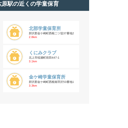
六原駅の近くの学童保育
北部学童保育所
胆沢郡金ケ崎町西根二ツ堤37番地2
2.8km
くにみクラブ
北上市稲瀬町前田447-1
3.1km
金ケ崎学童保育所
胆沢郡金ケ崎町西根南羽沢53番地1
3.3km