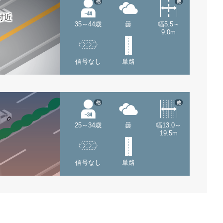
他
他
付近
35～44歳
曇
幅5.5～
9.0m
信号なし
単路
他
他
25～34歳
曇
幅13.0～
19.5m
信号なし
単路