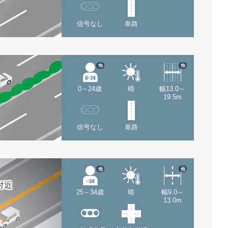
信号なし
単路
他
他
0～24歳
晴
幅13.0～
19.5m
信号なし
単路
他
他
付近
25～34歳
晴
幅9.0～
13.0m