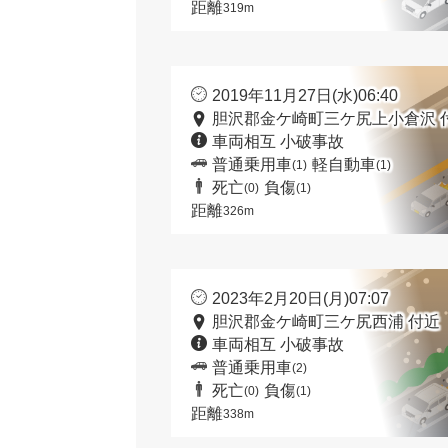
距離
319m
2019年11月27日(水)06:40
胆沢郡金ケ崎町三ケ尻上小倉沢 
車両相互 小破事故
普通乗用車
軽自動車
(1)
(1)
死亡
負傷
(0)
(1)
距離
326m
2023年2月20日(月)07:07
胆沢郡金ケ崎町三ケ尻西浦 付近
車両相互 小破事故
普通乗用車
(2)
死亡
負傷
(0)
(1)
距離
338m