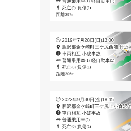
普通乗用車
軽自動車
(1)
(1)
死亡
負傷
(0)
(1)
距離
297m
2019年7月28日(日)13:00
胆沢郡金ケ崎町三ケ尻西浦 付近
車両相互 小破事故
普通乗用車
軽自動車
(1)
(1)
死亡
負傷
(0)
(1)
距離
306m
2022年9月30日(金)18:45
胆沢郡金ケ崎町三ケ尻上小倉沢 
車両相互 小破事故
普通乗用車
(2)
死亡
負傷
(0)
(1)