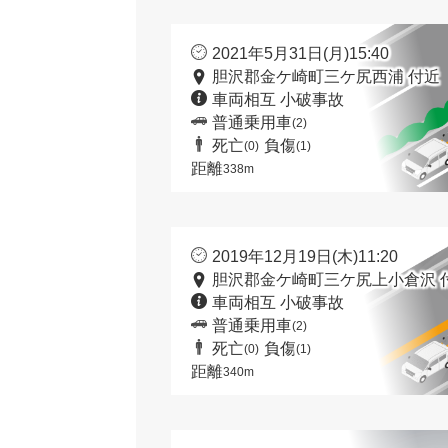
2021年5月31日(月)15:40
胆沢郡金ケ崎町三ケ尻西浦 付近
車両相互 小破事故
普通乗用車
(2)
死亡
負傷
(0)
(1)
距離
338m
2019年12月19日(木)11:20
胆沢郡金ケ崎町三ケ尻上小倉沢 
車両相互 小破事故
普通乗用車
(2)
死亡
負傷
(0)
(1)
距離
340m