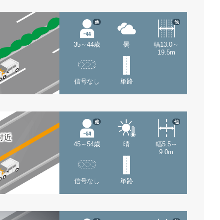
他
他
35～44歳
曇
幅13.0～
19.5m
信号なし
単路
他
他
付近
45～54歳
晴
幅5.5～
9.0m
信号なし
単路