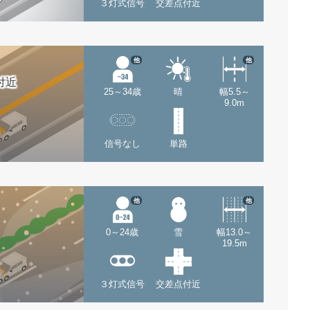
３灯式信号
交差点付近
他
他
付近
25～34歳
晴
幅5.5～
9.0m
信号なし
単路
他
他
0～24歳
雪
幅13.0～
19.5m
３灯式信号
交差点付近