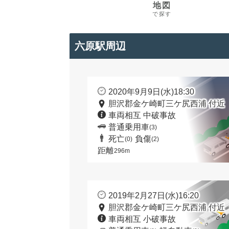
地図
で探す
六原駅周辺
2020年9月9日(水)18:30
胆沢郡金ケ崎町三ケ尻西浦 付近
車両相互 中破事故
普通乗用車
(3)
死亡
負傷
(0)
(2)
距離
296m
2019年2月27日(水)16:20
胆沢郡金ケ崎町三ケ尻西浦 付近
車両相互 小破事故