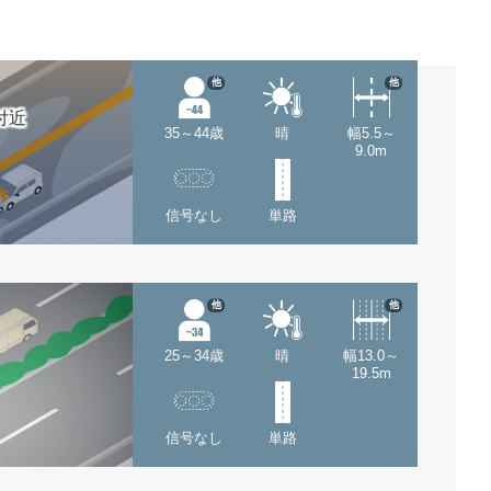
他
他
付近
35～44歳
晴
幅5.5～
9.0m
信号なし
単路
他
他
25～34歳
晴
幅13.0～
19.5m
信号なし
単路