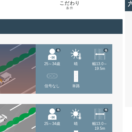
こだわり
条件
他
他
25～34歳
晴
幅13.0～
19.5m
信号なし
単路
他
他
25～34歳
晴
幅13.0～
19.5m