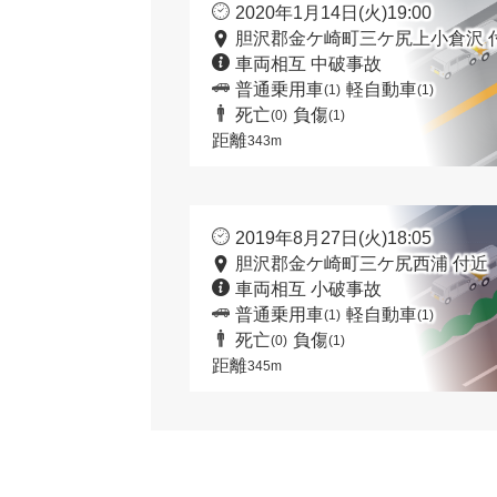
2020年1月14日(火)19:00
胆沢郡金ケ崎町三ケ尻上小倉沢 
車両相互 中破事故
普通乗用車
軽自動車
(1)
(1)
死亡
負傷
(0)
(1)
距離
343m
2019年8月27日(火)18:05
胆沢郡金ケ崎町三ケ尻西浦 付近
車両相互 小破事故
普通乗用車
軽自動車
(1)
(1)
死亡
負傷
(0)
(1)
距離
345m