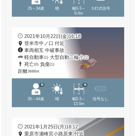
25～34歳
晴
幅5.5～
３灯式信号
9.0m
2021年10月22日(金)16:18
登米市中ノ口 付近
車両相互 中破事故
軽自動車
大型自動二輪小
(1)
(1)
死亡
負傷
(0)
(1)
距離
3686m
他
他
35～44歳
晴
幅5.5～
信号なし
13.0m
2021年1月25日(月)18:12
栗原市瀬峰宮小路原東 付近