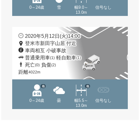
0～24歳
雪
幅9.0～
信号なし
13.0m
2020年5月12日(火)14:00
登米市新田字山居 付近
車両相互 小破事故
普通乗用車
軽自動車
(1)
(1)
死亡
負傷
(0)
(2)
距離
4022m
他
他
0～24歳
曇
幅5.5～
信号なし
13.0m