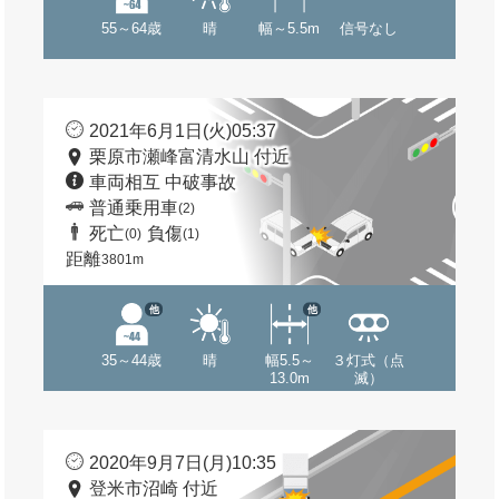
55～64歳
晴
幅～5.5m
信号なし
2021年6月1日(火)05:37
栗原市瀬峰富清水山 付近
車両相互 中破事故
普通乗用車
(2)
死亡
負傷
(0)
(1)
距離
3801m
他
他
35～44歳
晴
幅5.5～
３灯式（点
13.0m
滅）
2020年9月7日(月)10:35
登米市沼崎 付近