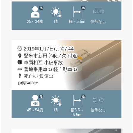
他
他
25～34歳
晴
幅～5.5m
信号なし
2019年1月7日(月)07:44
登米市新田字狼ノ欠 付近
車両相互 小破事故
普通乗用車
軽自動車
(1)
(1)
死亡
負傷
(0)
(1)
距離
4626m
他
他
45～54歳
晴
幅3.5～
信号なし
5.5m