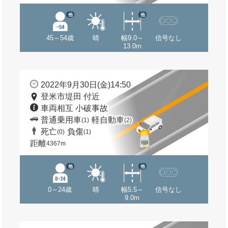
他
他
45～54歳
晴
幅9.0～
信号なし
13.0m
2022年9月30日(金)14:50
登米市堤田 付近
車両相互 小破事故
普通乗用車
軽自動車
(1)
(2)
死亡
負傷
(0)
(1)
距離
4367m
他
他
0～24歳
晴
幅5.5～
信号なし
9.0m