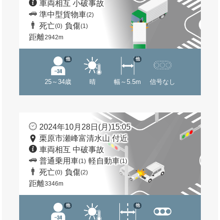
車両相互 小破事故
準中型貨物車
(2)
死亡
負傷
(0)
(1)
距離
2942m
他
他
25～34歳
晴
幅～5.5m
信号なし
2024年10月28日(月)15:05
栗原市瀬峰富清水山 付近
車両相互 中破事故
普通乗用車
軽自動車
(1)
(1)
死亡
負傷
(0)
(2)
距離
3346m
他
他