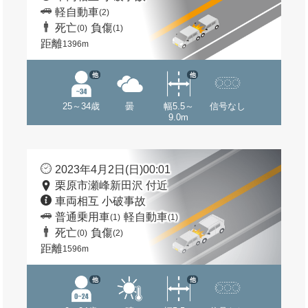
軽自動車
(2)
死亡
負傷
(0)
(1)
距離
1396m
他
他
25～34歳
曇
幅5.5～
信号なし
9.0m
2023年4月2日(日)00:01
栗原市瀬峰新田沢 付近
車両相互 小破事故
普通乗用車
軽自動車
(1)
(1)
死亡
負傷
(0)
(2)
距離
1596m
他
他