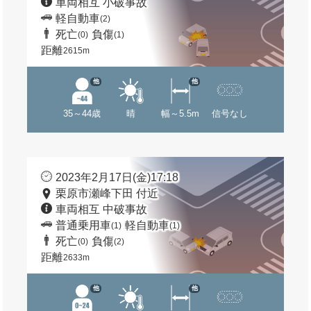
車両相互 小破事故
軽自動車
(2)
死亡
負傷
(0)
(1)
距離
2615m
他
他
35～44歳
晴
幅～5.5m
信号なし
2023年2月17日(金)17:18
栗原市瀬峰下田 付近
車両相互 中破事故
普通乗用車
軽自動車
(1)
(1)
死亡
負傷
(0)
(2)
距離
2633m
他
他