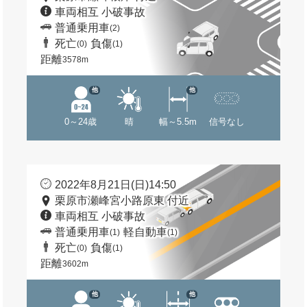
車両相互 小破事故
普通乗用車
(2)
死亡
負傷
(0)
(1)
距離
3578m
他
他
0～24歳
晴
幅～5.5m
信号なし
2022年8月21日(日)14:50
栗原市瀬峰宮小路原東 付近
車両相互 小破事故
普通乗用車
軽自動車
(1)
(1)
死亡
負傷
(0)
(1)
距離
3602m
他
他