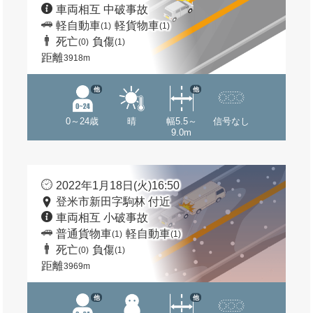
車両相互 中破事故
軽自動車
軽貨物車
(1)
(1)
死亡
負傷
(0)
(1)
距離
3918m
他
他
0～24歳
晴
幅5.5～
信号なし
9.0m
2022年1月18日(火)16:50
登米市新田字駒林 付近
車両相互 小破事故
普通貨物車
軽自動車
(1)
(1)
死亡
負傷
(0)
(1)
距離
3969m
他
他