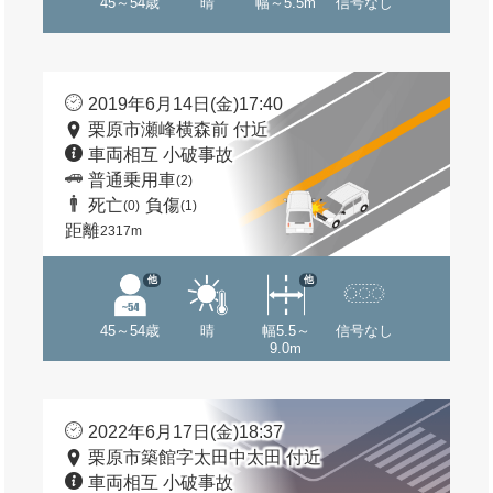
45～54歳
晴
幅～5.5m
信号なし
2019年6月14日(金)17:40
栗原市瀬峰横森前 付近
車両相互 小破事故
普通乗用車
(2)
死亡
負傷
(0)
(1)
距離
2317m
他
他
45～54歳
晴
幅5.5～
信号なし
9.0m
2022年6月17日(金)18:37
栗原市築館字太田中太田 付近
車両相互 小破事故