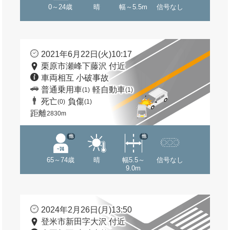
0～24歳
晴
幅～5.5m
信号なし
2021年6月22日(火)10:17
栗原市瀬峰下藤沢 付近
車両相互 小破事故
普通乗用車
軽自動車
(1)
(1)
死亡
負傷
(0)
(1)
距離
2830m
他
他
65～74歳
晴
幅5.5～
信号なし
9.0m
2024年2月26日(月)13:50
登米市新田字大沢 付近