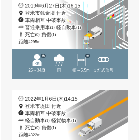
2019年6月27日(木)16:15
登米市銭金壇 付近
車両相互 中破事故
普通乗用車
軽自動車
(1)
(1)
死亡
負傷
(0)
(1)
距離
4295m
他
他
25～34歳
雨
幅～5.5m
３灯式信号
2022年1月6日(木)14:15
登米市堤田 付近
車両相互 中破事故
軽自動車
軽貨物車
(1)
(1)
死亡
負傷
(0)
(1)
距離
4322m