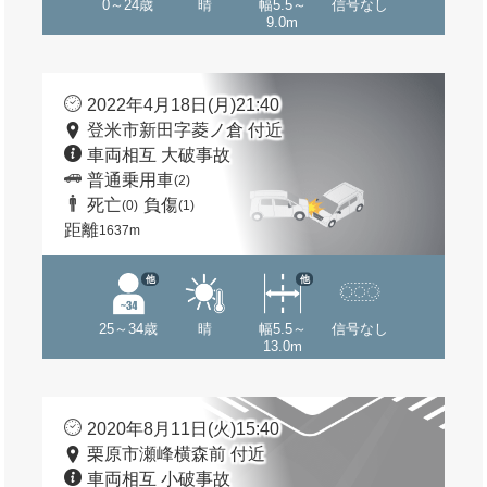
0～24歳
晴
幅5.5～
信号なし
9.0m
2022年4月18日(月)21:40
登米市新田字菱ノ倉 付近
車両相互 大破事故
普通乗用車
(2)
死亡
負傷
(0)
(1)
距離
1637m
他
他
25～34歳
晴
幅5.5～
信号なし
13.0m
2020年8月11日(火)15:40
栗原市瀬峰横森前 付近
車両相互 小破事故