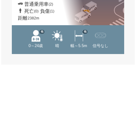
普通乗用車
(2)
死亡
負傷
(0)
(1)
距離
2382m
他
他
0～24歳
晴
幅～5.5m
信号なし