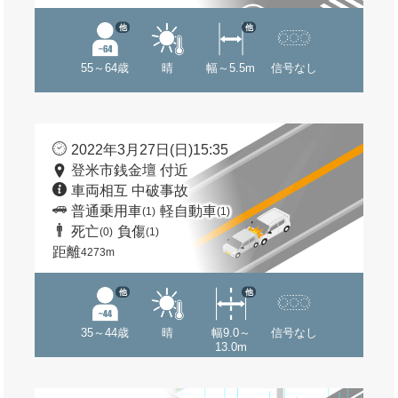
他
他
55～64歳
晴
幅～5.5m
信号なし
2022年3月27日(日)15:35
登米市銭金壇 付近
車両相互 中破事故
普通乗用車
軽自動車
(1)
(1)
死亡
負傷
(0)
(1)
距離
4273m
他
他
35～44歳
晴
幅9.0～
信号なし
13.0m