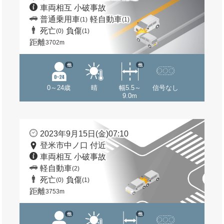
車両相互 小破事故
普通乗用車
軽自動車
(1)
(1)
死亡
負傷
(0)
(1)
距離
3702m
他
他
0～24歳
晴
幅5.5～
信号なし
9.0m
2023年9月15日(金)07:10
登米市中ノ口 付近
車両相互 小破事故
軽自動車
(2)
死亡
負傷
(0)
(1)
距離
3753m
他
他