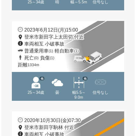
25～34歳
晴
幅～5.5m
信号なし
2023年6月12日(月)15:00
登米市新田字上太田切 付近
車両相互 小破事故
普通乗用車
軽自動車
(1)
(1)
死亡
負傷
(0)
(1)
距離
1334m
他
他
25～34歳
曇
幅5.5～
信号なし
9.0m
2020年10月30日(金)07:30
登米市新田字駒林 付近
車両相互 小破事故