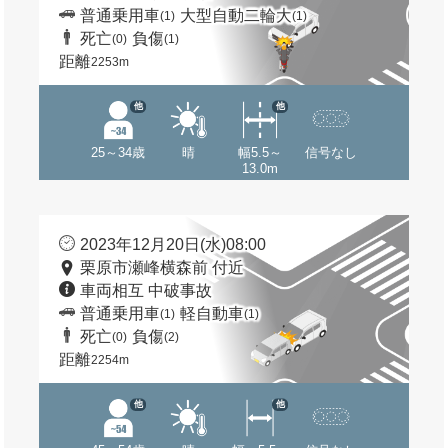
普通乗用車
大型自動二輪大
(1)
(1)
死亡
負傷
(0)
(1)
距離
2253m
他
他
25～34歳
晴
幅5.5～
信号なし
13.0m
2023年12月20日(水)08:00
栗原市瀬峰横森前 付近
車両相互 中破事故
普通乗用車
軽自動車
(1)
(1)
死亡
負傷
(0)
(2)
距離
2254m
他
他