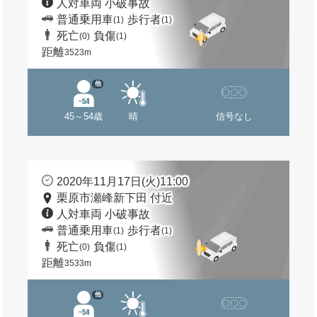
人対車両 小破事故
普通乗用車
歩行者
(1)
(1)
死亡
負傷
(0)
(1)
距離
3523m
他
45～54歳
晴
信号なし
2020年11月17日(火)11:00
栗原市瀬峰新下田 付近
人対車両 小破事故
普通乗用車
歩行者
(1)
(1)
死亡
負傷
(0)
(1)
距離
3533m
他