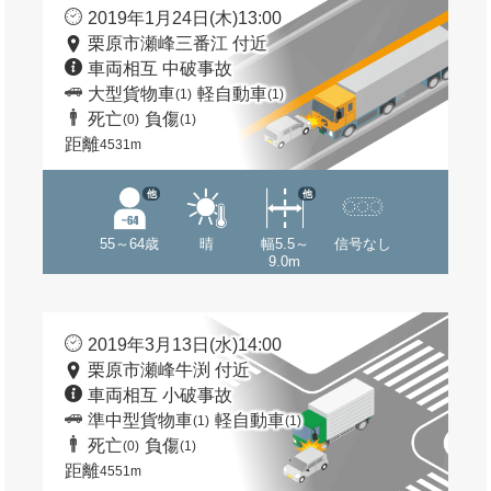
2019年1月24日(木)13:00
栗原市瀬峰三番江 付近
車両相互 中破事故
大型貨物車
軽自動車
(1)
(1)
死亡
負傷
(0)
(1)
距離
4531m
他
他
55～64歳
晴
幅5.5～
信号なし
9.0m
2019年3月13日(水)14:00
栗原市瀬峰牛渕 付近
車両相互 小破事故
準中型貨物車
軽自動車
(1)
(1)
死亡
負傷
(0)
(1)
距離
4551m