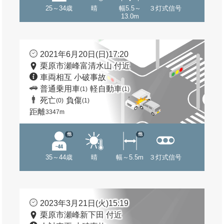
25～34歳
晴
幅5.5～
３灯式信号
13.0m
2021年6月20日(日)17:20
栗原市瀬峰富清水山 付近
車両相互 小破事故
普通乗用車
軽自動車
(1)
(1)
死亡
負傷
(0)
(1)
距離
3347m
他
他
35～44歳
晴
幅～5.5m
３灯式信号
2023年3月21日(火)15:19
栗原市瀬峰新下田 付近