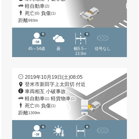
軽自動車
(2)
死亡
負傷
(0)
(1)
距離
693m
他
他
45～54歳
曇
幅5.5～
信号なし
13.0m
2019年10月19日(土)08:05
登米市新田字上太田切 付近
車両相互 小破事故
軽自動車
軽貨物車
(1)
(1)
死亡
負傷
(0)
(1)
距離
1309m
他
他