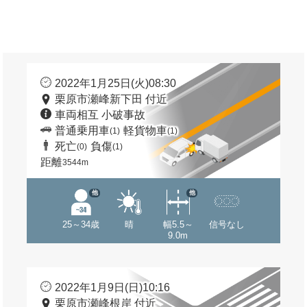
2022年1月25日(火)08:30
栗原市瀬峰新下田 付近
車両相互 小破事故
普通乗用車
軽貨物車
(1)
(1)
死亡
負傷
(0)
(1)
距離
3544m
他
他
25～34歳
晴
幅5.5～
信号なし
9.0m
2022年1月9日(日)10:16
栗原市瀬峰根岸 付近