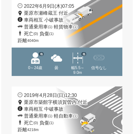
2022年6月9日(木)07:05
栗原市瀬峰蔵王 付近
車両相互 小破事故
普通乗用車
軽貨物車
(1)
(1)
死亡
負傷
(0)
(1)
距離
4040m
他
他
0～24歳
曇
幅5.5～
信号なし
9.0m
2019年4月28日(日)12:30
栗原市築館字横須賀曽内 付近
車両相互 中破事故
普通乗用車
軽自動車
(1)
(1)
死亡
負傷
(0)
(1)
距離
4218m