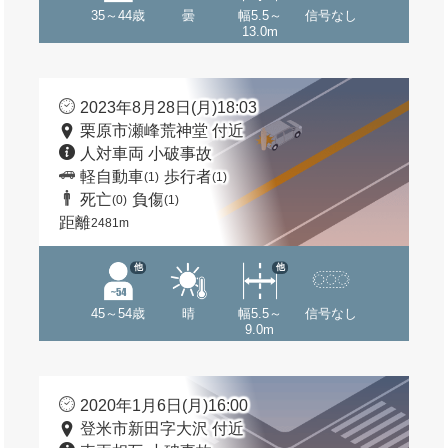
35～44歳
曇
幅5.5～
信号なし
13.0m
2023年8月28日(月)18:03
栗原市瀬峰荒神堂 付近
人対車両 小破事故
軽自動車
歩行者
(1)
(1)
死亡
負傷
(0)
(1)
距離
2481m
他
他
45～54歳
晴
幅5.5～
信号なし
9.0m
2020年1月6日(月)16:00
登米市新田字大沢 付近