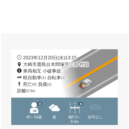
2023年12月20日(水)13:15
大崎市鹿島台木間塚字江合 付近
車両相互 小破事故
軽自動車
自転車
(1)
(1)
死亡
負傷
(0)
(1)
距離
673m
他
他
45～54歳
曇
幅5.5～
信号なし
9.0m