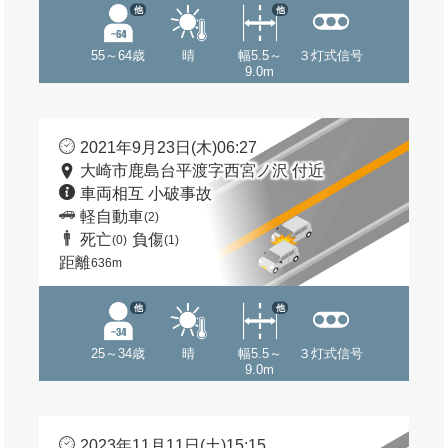
他
他
55～64歳
晴
幅5.5～
３灯式信号
9.0m
2021年9月23日(木)06:27
大崎市鹿島台平渡字西宮ノ沢 付近
車両相互 小破事故
軽自動車
(2)
死亡
負傷
(0)
(1)
距離
636m
他
他
25～34歳
晴
幅5.5～
３灯式信号
9.0m
2023年11月11日(土)15:15