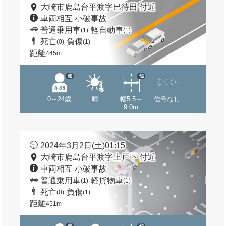
大崎市鹿島台平渡字巳待田 付近
車両相互 小破事故
普通乗用車
軽自動車
(1)
(1)
死亡
負傷
(0)
(1)
距離
445m
他
他
0～24歳
晴
幅5.5～
信号なし
9.0m
2024年3月2日(土)01:15
大崎市鹿島台平渡字上戸下 付近
車両相互 小破事故
普通乗用車
軽貨物車
(1)
(1)
死亡
負傷
(0)
(1)
距離
451m