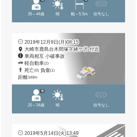
35～44歳
晴
幅～5.5m
信号なし
2019年12月9日(月)08:15
大崎市鹿島台木間塚字姥ケ沢 付近
車両相互 小破事故
軽自動車
(2)
死亡
負傷
(0)
(1)
距離
349m
他
25～34歳
晴
信号なし
2019年5月14日(火)13:49