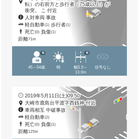
転）の右前方と歩行者（75歳以上）が
衝突。 こ 付近
人対車両 事故
軽自動車
歩行者
(1)
(1)
死亡
負傷
(0)
(1)
距離
71m
他
他
45～54歳
晴
幅5.5～
信号なし
13.0m
2019年5月11日(土)09:50
大崎市鹿島台平渡字西銭神 付近
車両相互 中破事故
軽自動車
(2)
死亡
負傷
(0)
(1)
距離
125m