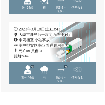
0～24歳
晴
幅5.5～
信号なし
9.0m
2023年3月18日(土)13:43
大崎市鹿島台平渡字西銭神 付近
車両相互 小破事故
準中型貨物車
普通乗用車
(1)
(1)
死亡
負傷
(0)
(1)
距離
241m
他
他
35～44歳
雨
幅5.5～
信号なし
9.0m