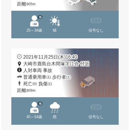
距離
805m
他
25～34歳
晴
信号なし
2021年11月25日(木)16:40
大崎市鹿島台木間塚字江合 付近
人対車両 事故
普通乗用車
歩行者
(1)
(1)
死亡
負傷
(0)
(1)
距離
809m
他
45～54歳
雨
信号なし