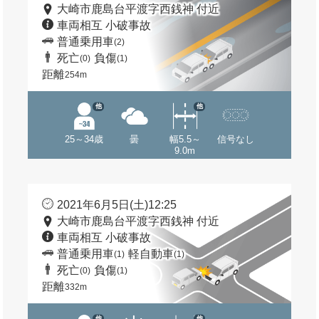
大崎市鹿島台平渡字西銭神 付近
車両相互 小破事故
普通乗用車
(2)
死亡
負傷
(0)
(1)
距離
254m
他
他
25～34歳
曇
幅5.5～
信号なし
9.0m
2021年6月5日(土)12:25
大崎市鹿島台平渡字西銭神 付近
車両相互 小破事故
普通乗用車
軽自動車
(1)
(1)
死亡
負傷
(0)
(1)
距離
332m
他
他