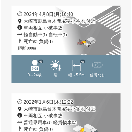
2024年4月8日(月)16:40
大崎市鹿島台木間塚字小谷地 付近
車両相互 小破事故
軽自動車
自転車
(1)
(1)
死亡
負傷
(0)
(1)
距離
800m
他
他
0～24歳
晴
幅～5.5m
信号なし
2022年1月6日(木)12:22
大崎市鹿島台木間塚字小谷地 付近
車両相互 小破事故
普通乗用車
軽貨物車
(1)
(1)
死亡
負傷
(0)
(1)