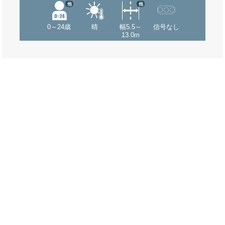
他
他
0～24歳
晴
幅5.5～
信号なし
13.0m