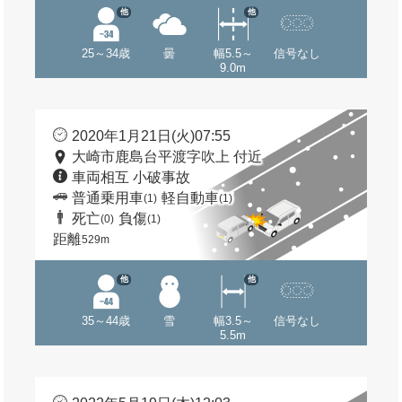
他
他
25～34歳
曇
幅5.5～
信号なし
9.0m
2020年1月21日(火)07:55
大崎市鹿島台平渡字吹上 付近
車両相互 小破事故
普通乗用車
軽自動車
(1)
(1)
死亡
負傷
(0)
(1)
距離
529m
他
他
35～44歳
雪
幅3.5～
信号なし
5.5m