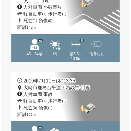
突。 こ 付近
人対車両 小破事故
軽自動車
歩行者
(1)
(1)
死亡
負傷
(1)
(0)
距離
142m
他
他
45～54歳
晴
幅5.5～
信号なし
13.0m
2019年7月11日(木)13:35
大崎市鹿島台平渡字西銭神 付近
人対車両 事故
軽自動車
歩行者
(1)
(1)
死亡
負傷
(0)
(1)
距離
161m
他