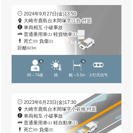
2024年9月27日(金)13:50
大崎市鹿島台木間塚字江合 付近
車両相互 小破事故
普通乗用車
軽貨物車
(1)
(1)
死亡
負傷
(0)
(1)
距離
823m
他
他
65～74歳
晴
幅～5.5m
３灯式信号
2023年6月23日(金)17:30
大崎市鹿島台木間塚字小谷地 付近
車両相互 小破事故
普通乗用車
軽自動車
(1)
(1)
死亡
負傷
(0)
(2)