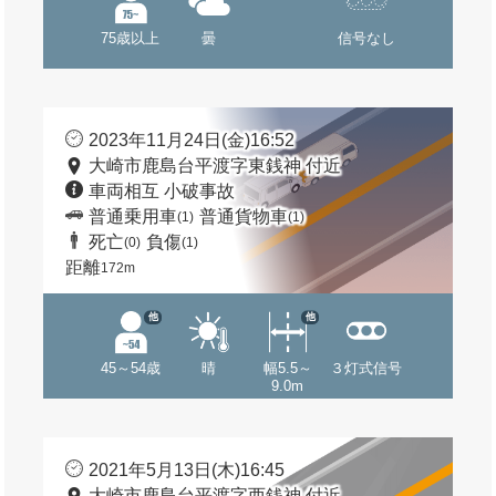
75歳以上
曇
信号なし
2023年11月24日(金)16:52
大崎市鹿島台平渡字東銭神 付近
車両相互 小破事故
普通乗用車
普通貨物車
(1)
(1)
死亡
負傷
(0)
(1)
距離
172m
他
他
45～54歳
晴
幅5.5～
３灯式信号
9.0m
2021年5月13日(木)16:45
大崎市鹿島台平渡字西銭神 付近