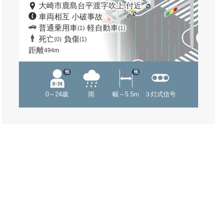
大崎市鹿島台平渡字吹上 付近
車両相互 小破事故
普通乗用車
軽自動車
(1)
(1)
死亡
負傷
(0)
(1)
距離
494m
他
他
0～24歳
雨
幅～5.5m
３灯式信号