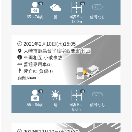
他
他
65～74歳
曇
幅5.5～
信号なし
13.0m
2021年2月10日(水)15:05
大崎市鹿島台平渡字西要害 付近
車両相互 小破事故
普通乗用車
(2)
死亡
負傷
(0)
(1)
距離
604m
他
他
55～64歳
晴
幅5.5～
信号なし
9.0m
2019年12月10日(火)09:30