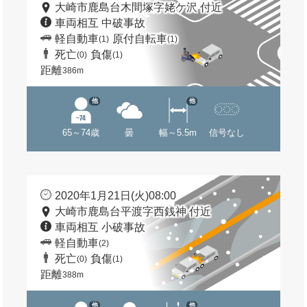
大崎市鹿島台木間塚字姥ケ沢 付近
車両相互 中破事故
軽自動車
原付自転車
(1)
(1)
死亡
負傷
(0)
(1)
距離
386m
他
他
65～74歳
曇
幅～5.5m
信号なし
2020年1月21日(火)08:00
大崎市鹿島台平渡字西銭神 付近
車両相互 小破事故
軽自動車
(2)
死亡
負傷
(0)
(1)
距離
388m
他
他