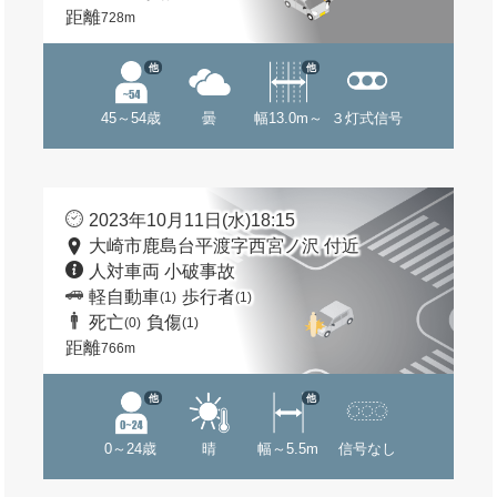
距離
728m
他
他
45～54歳
曇
幅13.0m～
３灯式信号
2023年10月11日(水)18:15
大崎市鹿島台平渡字西宮ノ沢 付近
人対車両 小破事故
軽自動車
歩行者
(1)
(1)
死亡
負傷
(0)
(1)
距離
766m
他
他
0～24歳
晴
幅～5.5m
信号なし