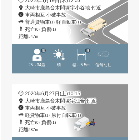
2022年5月19日(木)12:03
大崎市鹿島台木間塚字小谷地 付近
車両相互 小破事故
普通貨物車
軽自動車
(1)
(1)
死亡
負傷
(0)
(1)
距離
547m
他
他
25～34歳
晴
幅～5.5m
信号なし
2020年6月27日(土)10:15
大崎市鹿島台木間塚字江合 付近
車両相互 小破事故
軽貨物車
原付自転車
(1)
(1)
死亡
負傷
(0)
(1)
距離
587m