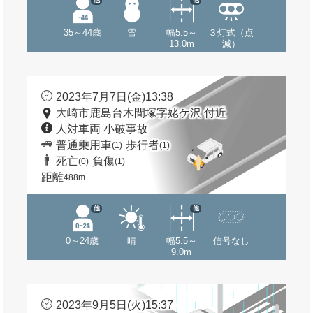
他
他
35～44歳
雪
幅5.5～
３灯式（点
13.0m
滅）
2023年7月7日(金)13:38
大崎市鹿島台木間塚字姥ケ沢 付近
人対車両 小破事故
普通乗用車
歩行者
(1)
(1)
死亡
負傷
(0)
(1)
距離
488m
他
他
0～24歳
晴
幅5.5～
信号なし
9.0m
2023年9月5日(火)15:37