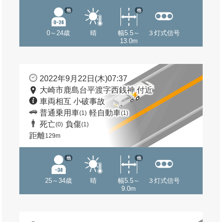
他
他
0～24歳
晴
幅5.5～
３灯式信号
13.0m
2022年9月22日(木)07:37
大崎市鹿島台平渡字西銭神 付近
車両相互 小破事故
普通乗用車
軽自動車
(1)
(1)
死亡
負傷
(0)
(1)
距離
129m
他
他
25～34歳
晴
幅5.5～
３灯式信号
9.0m