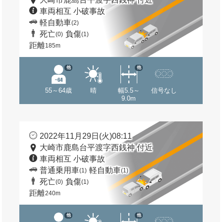
車両相互 小破事故
軽自動車
(2)
死亡
負傷
(0)
(1)
距離
185m
他
他
55～64歳
晴
幅5.5～
信号なし
9.0m
2022年11月29日(火)08:11
大崎市鹿島台平渡字西銭神 付近
車両相互 小破事故
普通乗用車
軽自動車
(1)
(1)
死亡
負傷
(0)
(1)
距離
240m
他
他