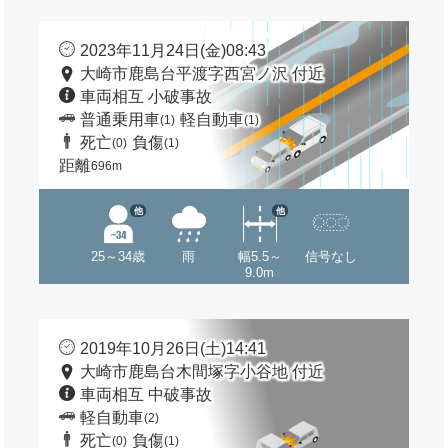
2023年11月24日(金)08:43
大崎市鹿島台平渡字西宮ノ沢 付近
車両相互 小破事故
普通乗用車
軽自動車
(1)
(1)
死亡
負傷
(0)
(1)
距離
696m
他
他
25～34歳
雨
幅5.5～
信号なし
9.0m
2019年10月26日(土)14:41
大崎市鹿島台木間塚字小谷地 付近
車両相互 中破事故
軽自動車
(2)
死亡
負傷
(0)
(1)