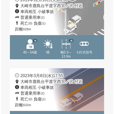
大崎市鹿島台平渡字西宮ノ沢 付近
車両相互 小破事故
普通乗用車
(2)
死亡
負傷
(0)
(1)
距離
628m
他
他
45～54歳
晴
幅5.5～
３灯式信号
13.0m
2023年3月8日(水)17:55
大崎市鹿島台平渡字西宮ノ沢 付近
車両相互 小破事故
普通乗用車
(2)
死亡
負傷
(0)
(1)
距離
632m