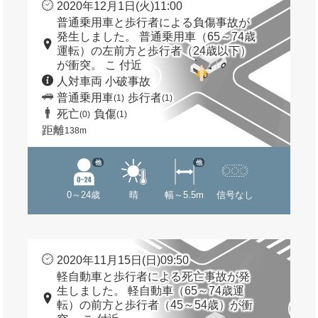
2020年12月1日(火)11:00
普通乗用車と歩行者による負傷事故が
発生しました。 普通乗用車（65～74歳
運転）の左前方と歩行者（24歳以下）
が衝突。 こ 付近
人対車両 小破事故
普通乗用車
歩行者
(1)
(1)
死亡
負傷
(0)
(1)
距離
138m
他
他
0～24歳
晴
幅～5.5m
信号なし
2020年11月15日(日)09:50
軽自動車と歩行者による死亡事故が発
生しました。 軽自動車（65～74歳運
転）の前方と歩行者（45～54歳）が衝