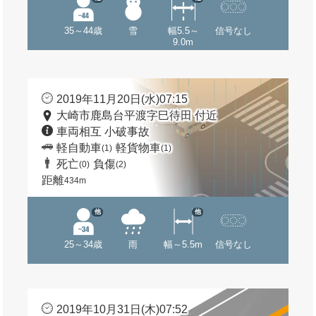
35～44歳
雪
幅5.5～
信号なし
9.0m
2019年11月20日(水)07:15
大崎市鹿島台平渡字巳待田 付近
車両相互 小破事故
軽自動車
軽貨物車
(1)
(1)
死亡
負傷
(0)
(2)
距離
434m
他
他
25～34歳
雨
幅～5.5m
信号なし
2019年10月31日(木)07:52