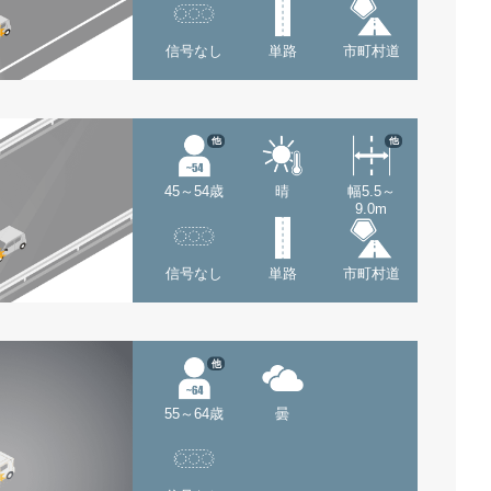
信号なし
単路
市町村道
他
他
45～54歳
晴
幅5.5～
9.0m
信号なし
単路
市町村道
他
55～64歳
曇