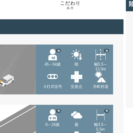
こだわり
条件
他
他
45～54歳
晴
幅5.5～
13.0m
３灯式信号
交差点
市町村道
他
他
0～24歳
曇
幅3.5～
5.5m