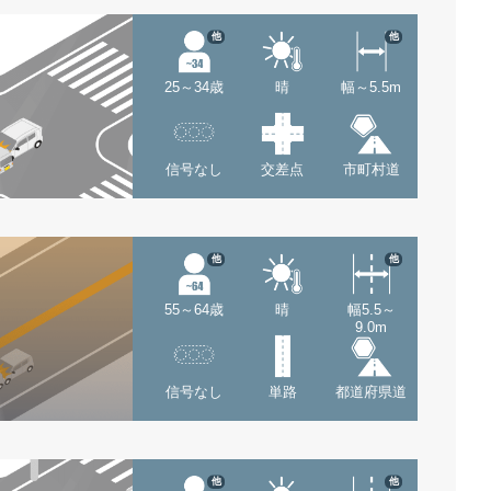
他
他
25～34歳
晴
幅～5.5m
信号なし
交差点
市町村道
他
他
55～64歳
晴
幅5.5～
9.0m
信号なし
単路
都道府県道
他
他