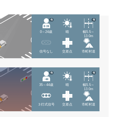
他
他
0～24歳
晴
幅5.5～
13.0m
信号なし
交差点
市町村道
他
他
35～44歳
晴
幅5.5～
13.0m
３灯式信号
交差点
市町村道