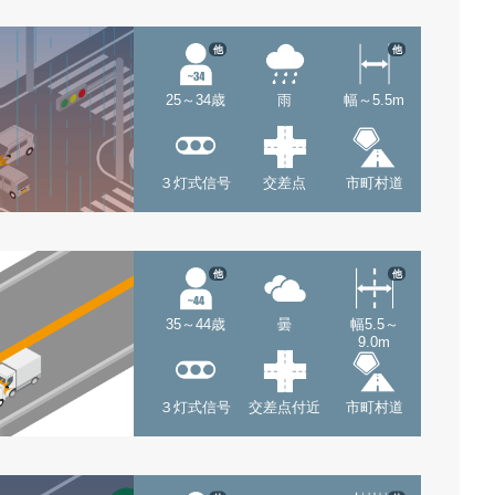
他
他
25～34歳
雨
幅～5.5m
３灯式信号
交差点
市町村道
他
他
35～44歳
曇
幅5.5～
9.0m
３灯式信号
交差点付近
市町村道