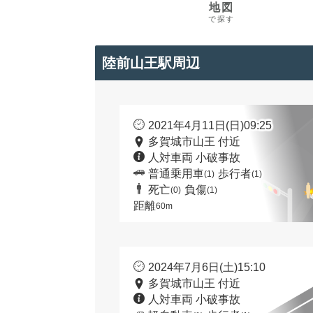
地図
で探す
陸前山王駅周辺
2021年4月11日(日)09:25
多賀城市山王 付近
人対車両 小破事故
普通乗用車
歩行者
(1)
(1)
死亡
負傷
(0)
(1)
距離
60m
2024年7月6日(土)15:10
多賀城市山王 付近
人対車両 小破事故