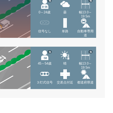
他
他
0～24歳
曇
幅13.0～
19.5m
信号なし
単路
自動車専用
道
他
他
45～54歳
晴
幅13.0～
19.5m
３灯式信号
交差点付近
都道府県道