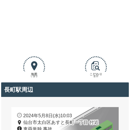
地図
こだわり
で探す
条件
長町駅周辺
2024年5月8日(水)10:03
仙台市太白区あすと長町一丁目 付近
車両単独 事故