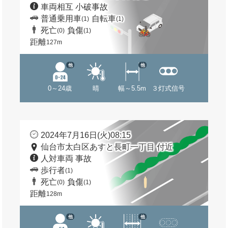
車両相互 小破事故
普通乗用車
自転車
(1)
(1)
死亡
負傷
(0)
(1)
距離
127m
他
他
0～24歳
晴
幅～5.5m
３灯式信号
2024年7月16日(火)08:15
仙台市太白区あすと長町一丁目 付近
人対車両 事故
歩行者
(1)
死亡
負傷
(0)
(1)
距離
128m
他
他