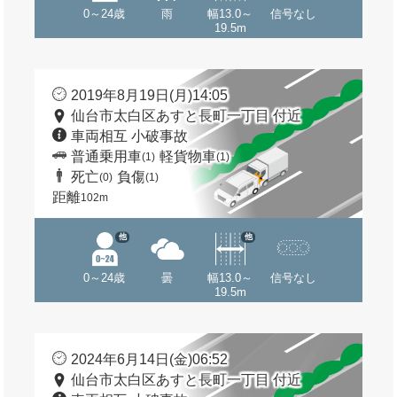
0～24歳
雨
幅13.0～
信号なし
19.5m
2019年8月19日(月)14:05
仙台市太白区あすと長町一丁目 付近
車両相互 小破事故
普通乗用車
軽貨物車
(1)
(1)
死亡
負傷
(0)
(1)
距離
102m
他
他
0～24歳
曇
幅13.0～
信号なし
19.5m
2024年6月14日(金)06:52
仙台市太白区あすと長町一丁目 付近