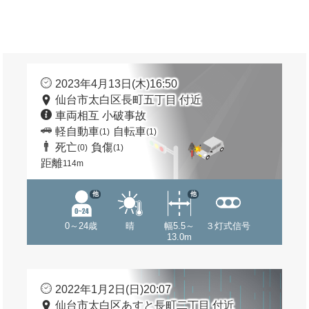
2023年4月13日(木)16:50
仙台市太白区長町五丁目 付近
車両相互 小破事故
軽自動車
自転車
(1)
(1)
死亡
負傷
(0)
(1)
距離
114m
他
他
0～24歳
晴
幅5.5～
３灯式信号
13.0m
2022年1月2日(日)20:07
仙台市太白区あすと長町二丁目 付近