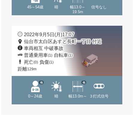
45～54歳
晴
幅13.0～
信号なし
19.5m
2022年9月5日(月)17:07
仙台市太白区あすと長町一丁目 付近
車両相互 中破事故
普通乗用車
自転車
(1)
(1)
死亡
負傷
(0)
(1)
距離
129m
他
他
0～24歳
晴
幅13.0m～
３灯式信号