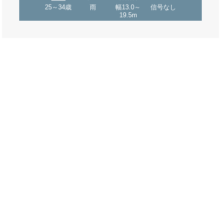
25～34歳
雨
幅13.0～
信号なし
19.5m