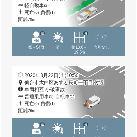
軽自動車
(2)
死亡
負傷
(0)
(1)
距離
70m
他
他
45～54歳
晴
幅13.0～
信号なし
19.5m
2020年8月22日(土)10:50
仙台市太白区あすと長町二丁目 付近
車両相互 小破事故
普通乗用車
自転車
(1)
(1)
死亡
負傷
(0)
(1)
距離
76m
他
他