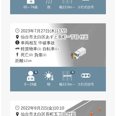
65～74歳
雨
幅13.0m～
３灯式信号
2023年7月27日(木)13:55
仙台市太白区あすと長町一丁目 付近
車両相互 中破事故
軽貨物車
自転車
(1)
(1)
死亡
負傷
(0)
(1)
距離
121m
他
他
0～24歳
晴
幅13.0m～
３灯式信号
2022年9月2日(金)10:10
仙台市太白区長町五丁目 付近