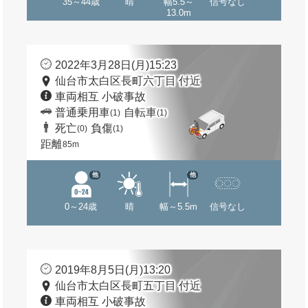
35～44歳
晴
幅5.5～
信号なし
13.0m
2022年3月28日(月)15:23
仙台市太白区長町六丁目 付近
車両相互 小破事故
普通乗用車
自転車
(1)
(1)
死亡
負傷
(0)
(1)
距離
85m
他
他
0～24歳
晴
幅～5.5m
信号なし
2019年8月5日(月)13:20
仙台市太白区長町五丁目 付近
車両相互 小破事故