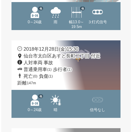
他
他
0～24歳
雨
幅13.0～
３灯式信号
19.5m
2018年12月28日(金)15:30
仙台市太白区あすと長町二丁目 付近
人対車両 事故
普通乗用車
歩行者
(1)
(1)
死亡
負傷
(0)
(1)
距離
147m
他
0～24歳
晴
信号なし