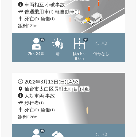
車両相互 小破事故
普通乗用車
軽自動車
(1)
(1)
死亡
負傷
(0)
(1)
距離
121m
他
他
25～34歳
晴
幅5.5～
信号なし
9.0m
2022年3月13日(日)14:53
仙台市太白区長町五丁目 付近
人対車両 事故
歩行者
(1)
死亡
負傷
(0)
(1)
距離
126m
他