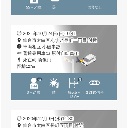
55～64歳
曇
信号なし
2021年10月24日(日)10:41
仙台市太白区あすと長町一丁目 付近
車両相互 小破事故
普通乗用車
原付自転車
(1)
(1)
死亡
負傷
(0)
(1)
距離
127m
他
他
0～24歳
晴
幅5.5～
３灯式信号
13.0m
2020年12月9日(水)11:30
仙台市太白区長町五丁目 付近