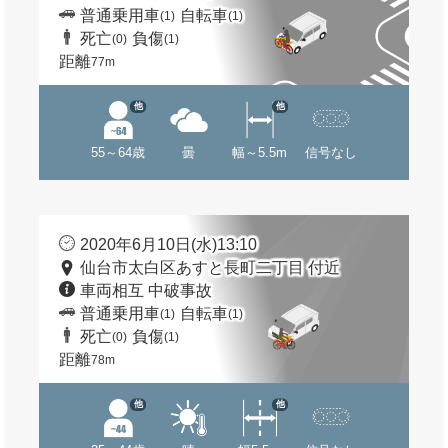
普通乗用車
自転車
(1)
(1)
死亡
負傷
(0)
(1)
距離
77m
他
他
55～64歳
曇
幅～5.5m
信号なし
2020年6月10日(水)13:10
仙台市太白区あすと長町二丁目 付近
車両相互 中破事故
普通乗用車
自転車
(1)
(1)
死亡
負傷
(0)
(1)
距離
78m
他
他