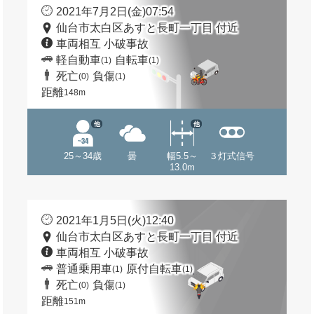
2021年7月2日(金)07:54
仙台市太白区あすと長町一丁目 付近
車両相互 小破事故
軽自動車
自転車
(1)
(1)
死亡
負傷
(0)
(1)
距離
148m
他
他
25～34歳
曇
幅5.5～
３灯式信号
13.0m
2021年1月5日(火)12:40
仙台市太白区あすと長町一丁目 付近
車両相互 小破事故
普通乗用車
原付自転車
(1)
(1)
死亡
負傷
(0)
(1)
距離
151m