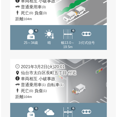
車両相互 小破事故
普通乗用車
(3)
死亡
負傷
(0)
(3)
距離
104m
他
他
25～34歳
晴
幅13.0～
３灯式信号
19.5m
2021年3月2日(火)20:01
仙台市太白区長町五丁目 付近
車両相互 小破事故
普通乗用車
自転車
(1)
(1)
死亡
負傷
(0)
(1)
距離
104m
他
他