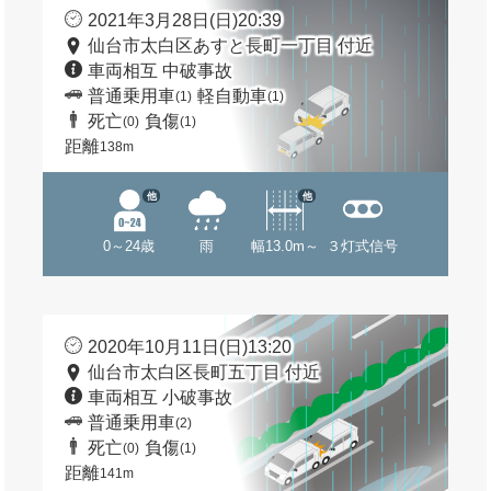
2021年3月28日(日)20:39
仙台市太白区あすと長町一丁目 付近
車両相互 中破事故
普通乗用車
軽自動車
(1)
(1)
死亡
負傷
(0)
(1)
距離
138m
他
他
0～24歳
雨
幅13.0m～
３灯式信号
2020年10月11日(日)13:20
仙台市太白区長町五丁目 付近
車両相互 小破事故
普通乗用車
(2)
死亡
負傷
(0)
(1)
距離
141m