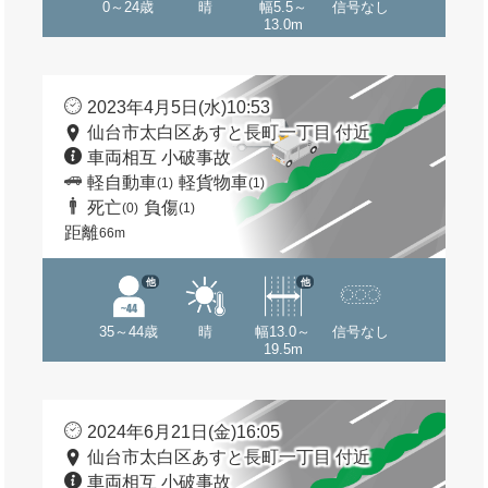
0～24歳
晴
幅5.5～
信号なし
13.0m
2023年4月5日(水)10:53
仙台市太白区あすと長町一丁目 付近
車両相互 小破事故
軽自動車
軽貨物車
(1)
(1)
死亡
負傷
(0)
(1)
距離
66m
他
他
35～44歳
晴
幅13.0～
信号なし
19.5m
2024年6月21日(金)16:05
仙台市太白区あすと長町一丁目 付近
車両相互 小破事故