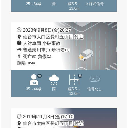
25～34歳
曇
幅5.5～
３灯式信号
13.0m
2023年9月8日(金)20:27
仙台市太白区長町五丁目 付近
人対車両 小破事故
普通乗用車
歩行者
(1)
(1)
死亡
負傷
(0)
(1)
距離
105m
他
他
35～44歳
雨
幅5.5～
信号なし
13.0m
2019年11月8日(金)17:10
仙台市太白区長町五丁目 付近