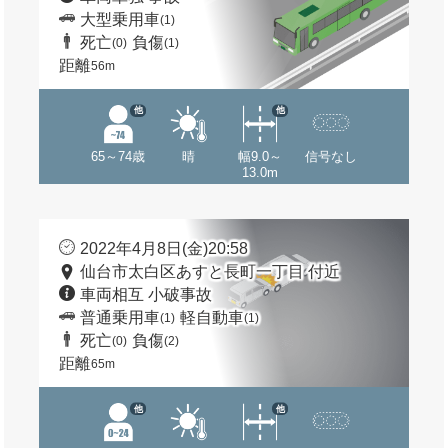
大型乗用車
(1)
死亡
負傷
(0)
(1)
距離
56m
他
他
65～74歳
晴
幅9.0～
信号なし
13.0m
2022年4月8日(金)20:58
仙台市太白区あすと長町一丁目 付近
車両相互 小破事故
普通乗用車
軽自動車
(1)
(1)
死亡
負傷
(0)
(2)
距離
65m
他
他