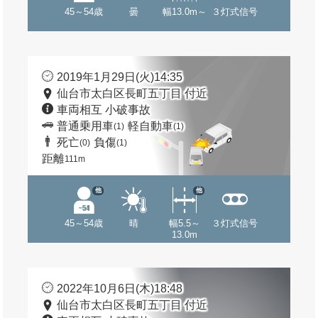
45～54歳
曇
幅13.0m～
３灯式信号
2019年1月29日(火)14:35
仙台市太白区長町五丁目 付近
車両相互 小破事故
普通乗用車
軽自動車
(1)
(1)
死亡
負傷
(0)
(1)
距離
111m
他
他
45～54歳
晴
幅5.5～
３灯式信号
13.0m
2022年10月6日(木)18:48
仙台市太白区長町五丁目 付近