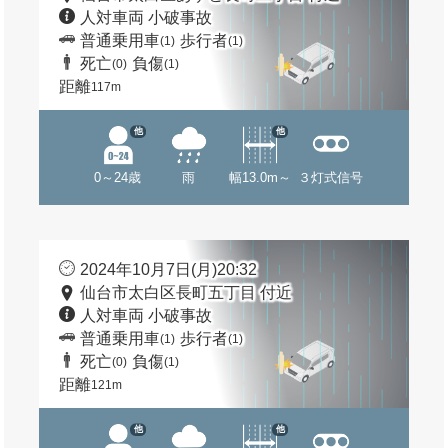
人対車両 小破事故
普通乗用車
歩行者
(1)
(1)
死亡
負傷
(0)
(1)
距離
117m
他
他
0～24歳
雨
幅13.0m～
３灯式信号
2024年10月7日(月)20:32
仙台市太白区長町五丁目 付近
人対車両 小破事故
普通乗用車
歩行者
(1)
(1)
死亡
負傷
(0)
(1)
距離
121m
他
他