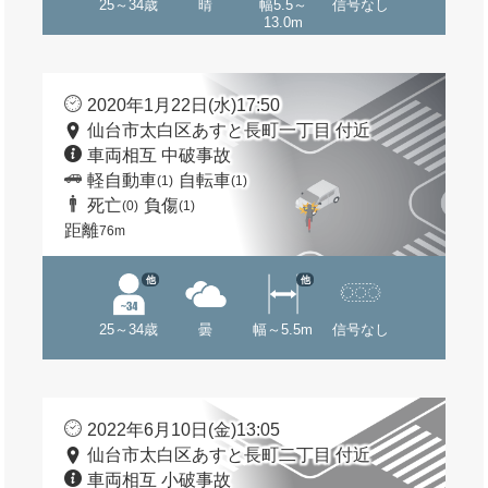
25～34歳
晴
幅5.5～
信号なし
13.0m
2020年1月22日(水)17:50
仙台市太白区あすと長町一丁目 付近
車両相互 中破事故
軽自動車
自転車
(1)
(1)
死亡
負傷
(0)
(1)
距離
76m
他
他
25～34歳
曇
幅～5.5m
信号なし
2022年6月10日(金)13:05
仙台市太白区あすと長町二丁目 付近
車両相互 小破事故