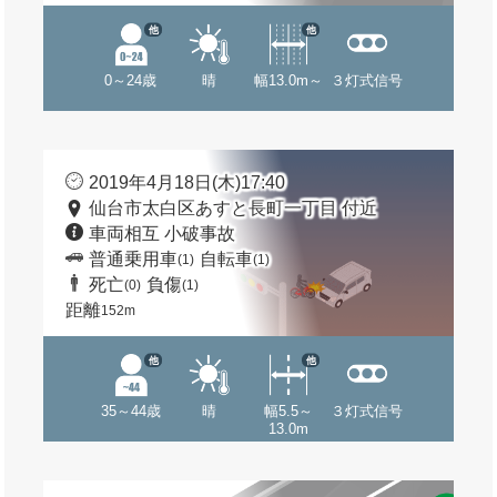
他
他
0～24歳
晴
幅13.0m～
３灯式信号
2019年4月18日(木)17:40
仙台市太白区あすと長町一丁目 付近
車両相互 小破事故
普通乗用車
自転車
(1)
(1)
死亡
負傷
(0)
(1)
距離
152m
他
他
35～44歳
晴
幅5.5～
３灯式信号
13.0m