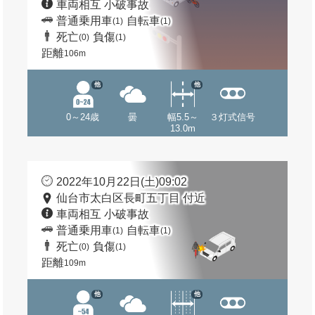
車両相互 小破事故
普通乗用車
自転車
(1)
(1)
死亡
負傷
(0)
(1)
距離
106m
他
他
0～24歳
曇
幅5.5～
３灯式信号
13.0m
2022年10月22日(土)09:02
仙台市太白区長町五丁目 付近
車両相互 小破事故
普通乗用車
自転車
(1)
(1)
死亡
負傷
(0)
(1)
距離
109m
他
他