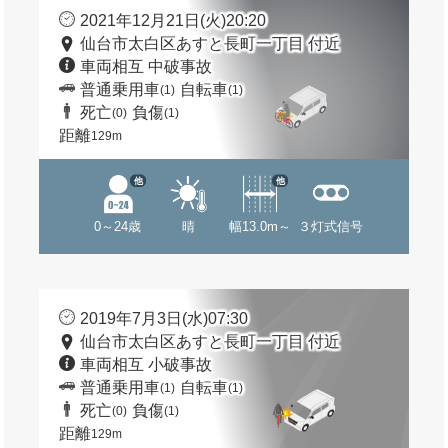
2021年12月21日(火)20:20
仙台市太白区あすと長町一丁目 付近
車両相互 中破事故
普通乗用車
自転車
(1)
(1)
死亡
負傷
(0)
(1)
距離
129m
他
他
0～24歳
晴
幅13.0m～
３灯式信号
2019年7月3日(水)07:30
仙台市太白区あすと長町一丁目 付近
車両相互 小破事故
普通乗用車
自転車
(1)
(1)
死亡
負傷
(0)
(1)
距離
129m