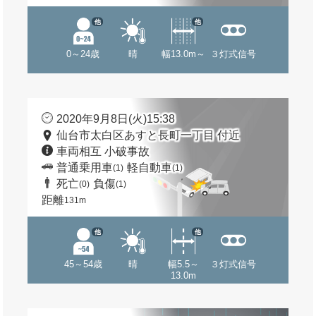
他
他
0～24歳
晴
幅13.0m～
３灯式信号
2020年9月8日(火)15:38
仙台市太白区あすと長町一丁目 付近
車両相互 小破事故
普通乗用車
軽自動車
(1)
(1)
死亡
負傷
(0)
(1)
距離
131m
他
他
45～54歳
晴
幅5.5～
３灯式信号
13.0m