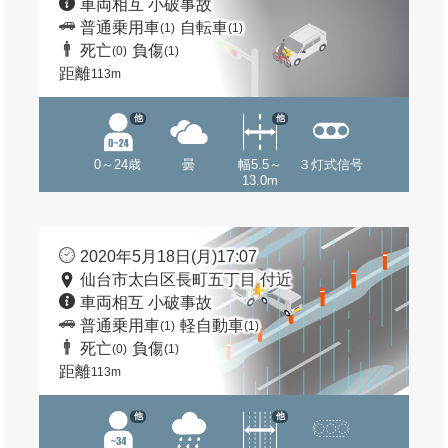
車両相互 小破事故
普通乗用車
自転車
(1)
(1)
死亡
負傷
(0)
(1)
距離
113m
他
他
0～24歳
曇
幅5.5～
３灯式信号
13.0m
2020年5月18日(月)17:07
仙台市太白区長町五丁目 付近
車両相互 小破事故
普通乗用車
軽自動車
(1)
(1)
死亡
負傷
(0)
(1)
距離
113m
他
他