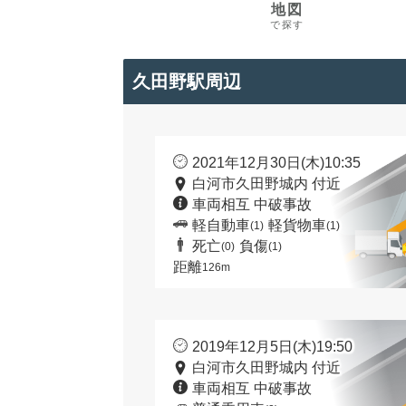
地図
で探す
久田野駅周辺
2021年12月30日(木)10:35
白河市久田野城内 付近
車両相互 中破事故
軽自動車
軽貨物車
(1)
(1)
死亡
負傷
(0)
(1)
距離
126m
2019年12月5日(木)19:50
白河市久田野城内 付近
車両相互 中破事故