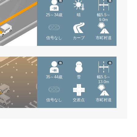
他
他
25～34歳
晴
幅5.5～
9.0m
信号なし
カーブ
市町村道
他
他
35～44歳
雪
幅5.5～
13.0m
信号なし
交差点
市町村道