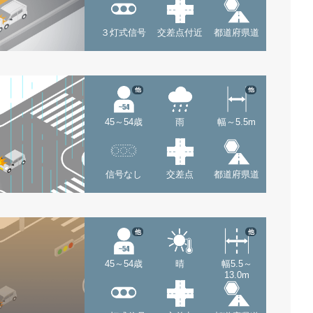
３灯式信号
交差点付近
都道府県道
他
他
45～54歳
雨
幅～5.5m
信号なし
交差点
都道府県道
他
他
45～54歳
晴
幅5.5～
13.0m