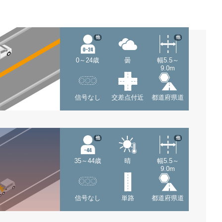
他
他
0～24歳
曇
幅5.5～
9.0m
信号なし
交差点付近
都道府県道
他
他
35～44歳
晴
幅5.5～
9.0m
信号なし
単路
都道府県道