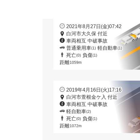
2021年8月27日(金)07:42
白河市大久保 付近
車両相互 中破事故
普通乗用車
軽自動車
(1)
(1)
死亡
負傷
(0)
(1)
距離
1059m
2019年4月16日(火)17:16
白河市萱根金ケ入 付近
車両相互 中破事故
軽自動車
(2)
死亡
負傷
(0)
(1)
距離
1072m