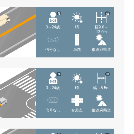
他
他
0～24歳
晴
幅9.0～
13.0m
信号なし
単路
都道府県道
他
他
0～24歳
晴
幅～5.5m
信号なし
交差点
都道府県道