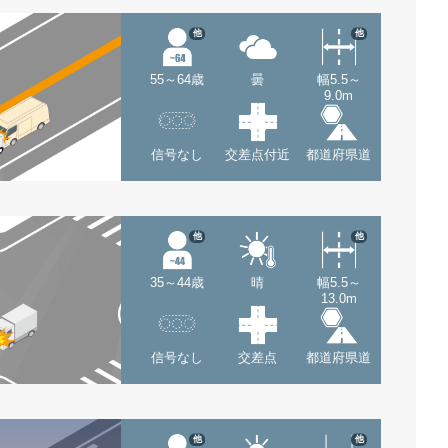
他
他
55～64歳
曇
幅5.5～
9.0m
信号なし
交差点付近
都道府県道
他
他
35～44歳
晴
幅5.5～
13.0m
信号なし
交差点
都道府県道
他
他