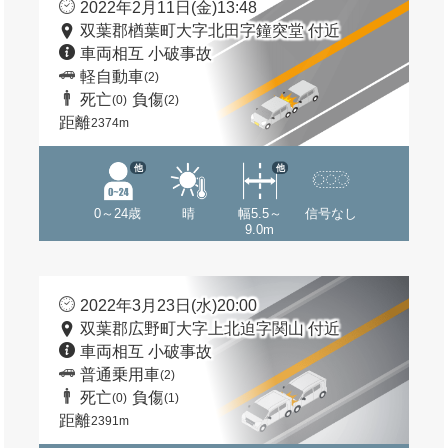
2022年2月11日(金)13:48
双葉郡楢葉町大字北田字鐘突堂 付近
車両相互 小破事故
軽自動車
(2)
死亡
負傷
(0)
(2)
距離
2374m
他
他
0～24歳
晴
幅5.5～
信号なし
9.0m
2022年3月23日(水)20:00
双葉郡広野町大字上北迫字関山 付近
車両相互 小破事故
普通乗用車
(2)
死亡
負傷
(0)
(1)
距離
2391m