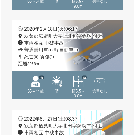
55～64歳
晴
幅5.5～
信号なし
9.0m
2020年2月18日(火)06:17
双葉郡広野町大字上北迫字鍋塚 付近
車両相互 中破事故
普通乗用車
軽自動車
(1)
(1)
死亡
負傷
(0)
(1)
距離
3058m
他
他
35～44歳
晴
幅5.5～
信号なし
9.0m
2022年8月27日(土)08:37
双葉郡楢葉町大字北田字鐘突堂 付近
車両相互 中破事故