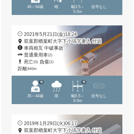
45～54歳
晴
幅3.5～
信号なし
5.5m
2021年5月21日(金)18:24
双葉郡楢葉町大字下小塙字麦入 付近
車両相互 中破事故
普通乗用車
(2)
死亡
負傷
(0)
(2)
距離
940m
他
他
35～44歳
雨
幅5.5～
信号なし
9.0m
2019年1月29日(火)06:17
双葉郡楢葉町大字下小塙字麦入 付近