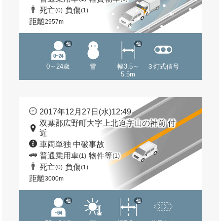
死亡
負傷
(0)
(1)
距離
2957m
他
他
0～24歳
雪
幅3.5～
３灯式信号
5.5m
2017年12月27日(水)12:49
双葉郡広野町大字上北迫字山の神前 付
近
車両単独 中破事故
普通乗用車
物件等
(1)
(1)
死亡
負傷
(0)
(1)
距離
3000m
他
他