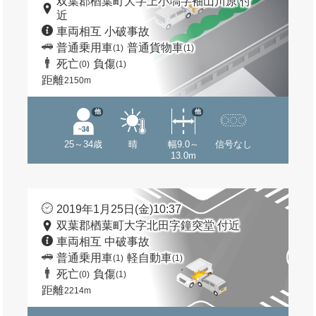
双葉郡楢葉町大字上小塙字袖山川原 付
近
車両相互 小破事故
普通乗用車
普通貨物車
(1)
(1)
死亡
負傷
(0)
(1)
距離
2150m
他
他
25～34歳
晴
幅9.0～
信号なし
13.0m
2019年1月25日(金)10:37
双葉郡楢葉町大字北田字鐘突堂 付近
車両相互 中破事故
普通乗用車
軽自動車
(1)
(1)
死亡
負傷
(0)
(1)
距離
2214m