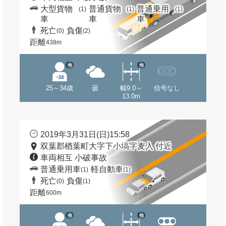
大型貨物
普通貨物
普通乗用
(1)
(1)
(1)
車
車
車
死亡
負傷
(0)
(2)
距離
438m
他
他
25～34歳
曇
幅9.0～
信号なし
13.0m
2019年3月31日(日)15:58
双葉郡楢葉町大字下小塙字麦入 付近
車両相互 小破事故
普通乗用車
軽自動車
(1)
(1)
死亡
負傷
(0)
(1)
距離
600m
他
他