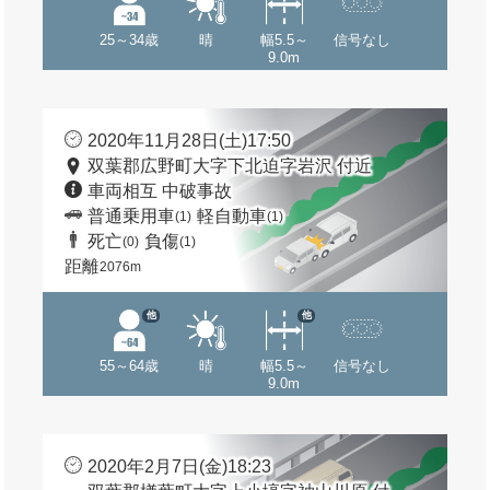
25～34歳
晴
幅5.5～
信号なし
9.0m
2020年11月28日(土)17:50
双葉郡広野町大字下北迫字岩沢 付近
車両相互 中破事故
普通乗用車
軽自動車
(1)
(1)
死亡
負傷
(0)
(1)
距離
2076m
他
他
55～64歳
晴
幅5.5～
信号なし
9.0m
2020年2月7日(金)18:23