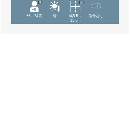
他
他
65～74歳
晴
幅5.5～
信号なし
13.0m