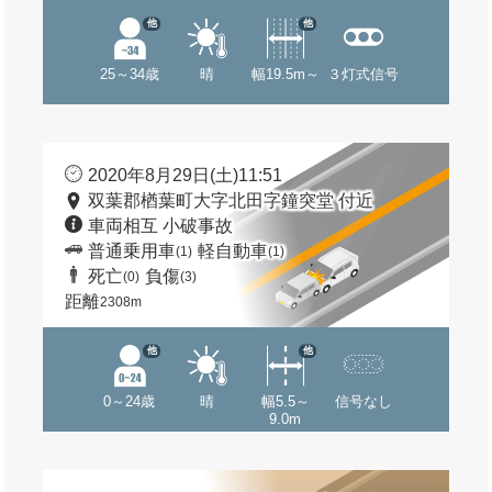
他
他
25～34歳
晴
幅19.5m～
３灯式信号
2020年8月29日(土)11:51
双葉郡楢葉町大字北田字鐘突堂 付近
車両相互 小破事故
普通乗用車
軽自動車
(1)
(1)
死亡
負傷
(0)
(3)
距離
2308m
他
他
0～24歳
晴
幅5.5～
信号なし
9.0m