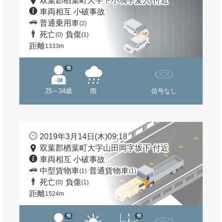
双葉郡楢葉町大字下小塙字麦入 付近
車両相互 小破事故
普通乗用車
(2)
死亡
負傷
(0)
(1)
距離
1333m
他
25～34歳
雨
信号なし
2019年3月14日(木)09:18
双葉郡楢葉町大字山田岡字坂下 付近
車両相互 小破事故
中型貨物車
普通貨物車
(1)
(1)
死亡
負傷
(0)
(1)
距離
1524m
他
他