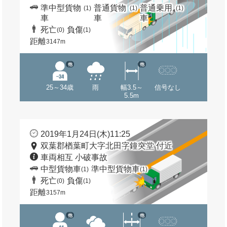
準中型貨物
普通貨物
普通乗用
(1)
(1)
(1)
車
車
車
死亡
負傷
(0)
(1)
距離
3147m
他
他
25～34歳
雨
幅3.5～
信号なし
5.5m
2019年1月24日(木)11:25
双葉郡楢葉町大字北田字鐘突堂 付近
車両相互 小破事故
中型貨物車
準中型貨物車
(1)
(1)
死亡
負傷
(0)
(1)
距離
3157m
他
他