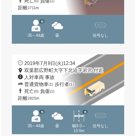
死亡
負傷
(0)
(1)
距離
2711m
他
35～44歳
曇
信号なし
2019年7月9日(火)12:34
双葉郡広野町大字下北迫字岩沢 付近
人対車両 事故
普通貨物車
歩行者
(1)
(1)
死亡
負傷
(0)
(1)
距離
2825m
他
他
35～44歳
曇
幅9.0～
信号なし
13.0m