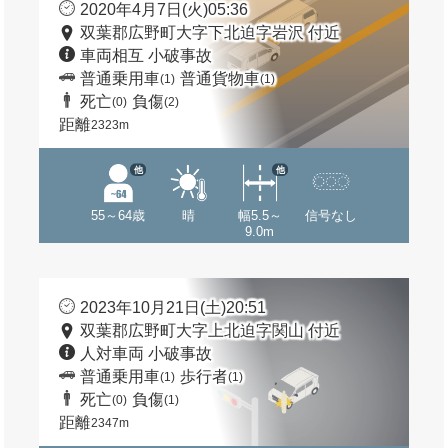
2020年4月7日(火)05:36
双葉郡広野町大字下北迫字岩沢 付近
車両相互 小破事故
普通乗用車
普通貨物車
(1)
(1)
死亡
負傷
(0)
(2)
距離
2323m
他
他
55～64歳
晴
幅5.5～
信号なし
9.0m
2023年10月21日(土)20:51
双葉郡広野町大字上北迫字関山 付近
人対車両 小破事故
普通乗用車
歩行者
(1)
(1)
死亡
負傷
(0)
(1)
距離
2347m