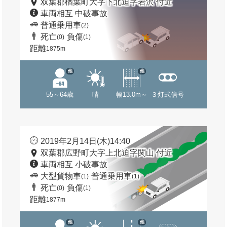
双葉郡楢葉町大字下北迫字岩沢 付近
車両相互 中破事故
普通乗用車
(2)
死亡
負傷
(0)
(1)
距離
1875m
他
他
55～64歳
晴
幅13.0m～
３灯式信号
2019年2月14日(木)14:40
双葉郡広野町大字上北迫字関山 付近
車両相互 小破事故
大型貨物車
普通乗用車
(1)
(1)
死亡
負傷
(0)
(1)
距離
1877m
他
他