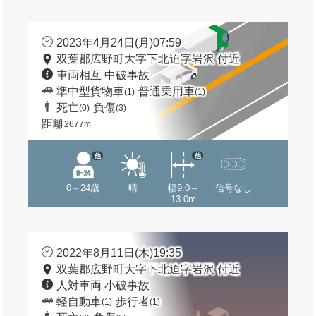
2023年4月24日(月)07:59
双葉郡広野町大字下北迫字岩沢 付近
車両相互 中破事故
準中型貨物車
普通乗用車
(1)
(1)
死亡
負傷
(0)
(3)
距離
2677m
他
他
0～24歳
晴
幅9.0～
信号なし
13.0m
2022年8月11日(木)19:35
双葉郡広野町大字下北迫字岩沢 付近
人対車両 小破事故
軽自動車
歩行者
(1)
(1)