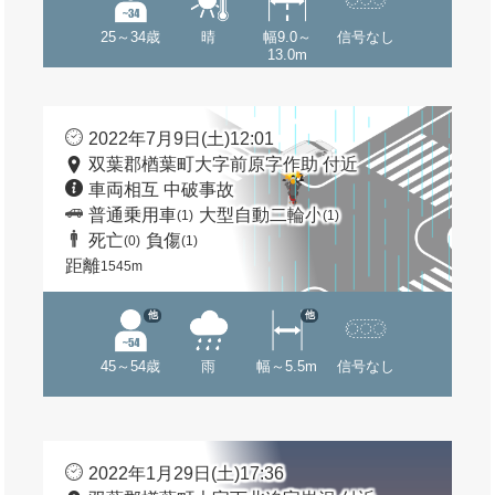
25～34歳
晴
幅9.0～
信号なし
13.0m
2022年7月9日(土)12:01
双葉郡楢葉町大字前原字作助 付近
車両相互 中破事故
普通乗用車
大型自動二輪小
(1)
(1)
死亡
負傷
(0)
(1)
距離
1545m
他
他
45～54歳
雨
幅～5.5m
信号なし
2022年1月29日(土)17:36