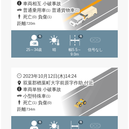
車両相互 小破事故
普通乗用車
普通貨物車
(1)
(1)
死亡
負傷
(0)
(1)
距離
720m
他
他
25～34歳
晴
幅5.5～
信号なし
9.0m
2023年10月12日(木)14:24
双葉郡楢葉町大字前原字作助 付近
車両単独 小破事故
小型特殊車
(1)
死亡
負傷
(1)
(0)
距離
734m
他
他