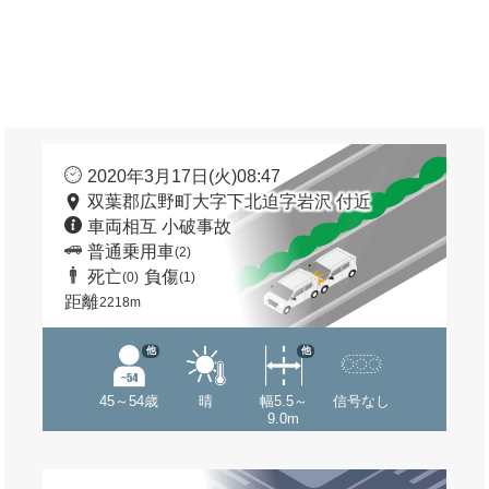
2020年3月17日(火)08:47
双葉郡広野町大字下北迫字岩沢 付近
車両相互 小破事故
普通乗用車
(2)
死亡
負傷
(0)
(1)
距離
2218m
他
他
45～54歳
晴
幅5.5～
信号なし
9.0m