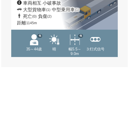
車両相互 小破事故
大型貨物車
中型乗用車
(1)
(1)
死亡
負傷
(0)
(2)
距離
1145m
他
他
35～44歳
晴
幅5.5～
３灯式信号
9.0m