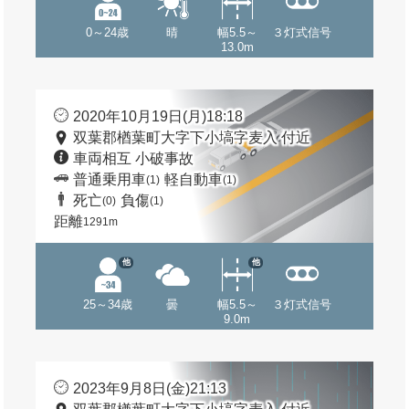
0～24歳
晴
幅5.5～
３灯式信号
13.0m
2020年10月19日(月)18:18
双葉郡楢葉町大字下小塙字麦入 付近
車両相互 小破事故
普通乗用車
軽自動車
(1)
(1)
死亡
負傷
(0)
(1)
距離
1291m
他
他
25～34歳
曇
幅5.5～
３灯式信号
9.0m
2023年9月8日(金)21:13