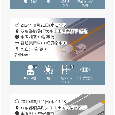
35～44歳
雨
幅5.5～
押ボタン式
9.0m
信号
2024年8月21日(水)17:45
双葉郡楢葉町大字山田岡字坂下 付近
車両相互 中破事故
普通乗用車
軽貨物車
(1)
(1)
死亡
負傷
(0)
(1)
距離
396m
他
他
0～24歳
晴
幅9.0～
３灯式信号
13.0m
2019年8月21日(水)14:58
双葉郡楢葉町大字山田岡字坂下 付近
車両相互 中破事故