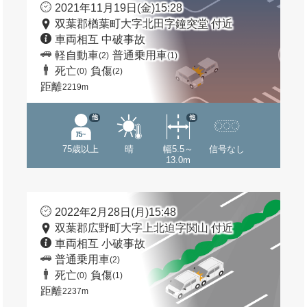
2021年11月19日(金)15:28
双葉郡楢葉町大字北田字鐘突堂 付近
車両相互 中破事故
軽自動車
普通乗用車
(2)
(1)
死亡
負傷
(0)
(2)
距離
2219m
他
他
75歳以上
晴
幅5.5～
信号なし
13.0m
2022年2月28日(月)15:48
双葉郡広野町大字上北迫字関山 付近
車両相互 小破事故
普通乗用車
(2)
死亡
負傷
(0)
(1)
距離
2237m