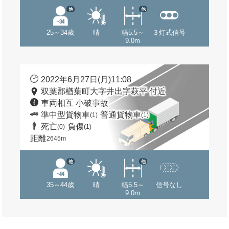
他
他
25～34歳
晴
幅5.5～
３灯式信号
9.0m
2022年6月27日(月)11:08
双葉郡楢葉町大字井出字萩平 付近
車両相互 小破事故
準中型貨物車
普通貨物車
(1)
(1)
死亡
負傷
(0)
(1)
距離
2645m
他
他
35～44歳
晴
幅5.5～
信号なし
9.0m