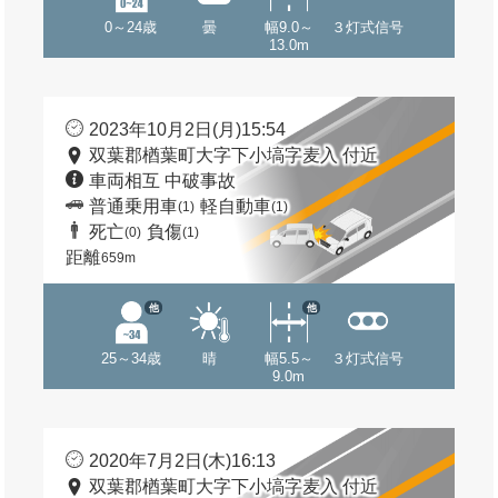
0～24歳
曇
幅9.0～
３灯式信号
13.0m
2023年10月2日(月)15:54
双葉郡楢葉町大字下小塙字麦入 付近
車両相互 中破事故
普通乗用車
軽自動車
(1)
(1)
死亡
負傷
(0)
(1)
距離
659m
他
他
25～34歳
晴
幅5.5～
３灯式信号
9.0m
2020年7月2日(木)16:13
双葉郡楢葉町大字下小塙字麦入 付近