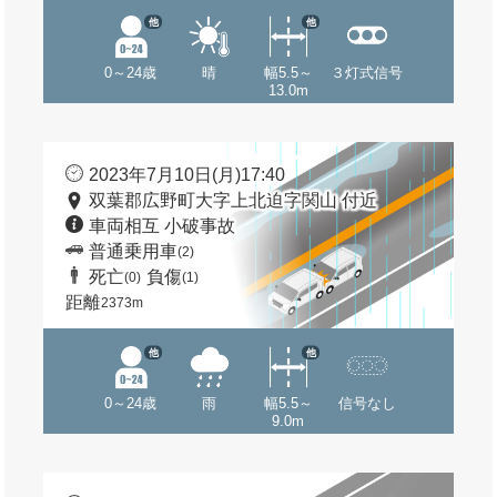
他
他
0～24歳
晴
幅5.5～
３灯式信号
13.0m
2023年7月10日(月)17:40
双葉郡広野町大字上北迫字関山 付近
車両相互 小破事故
普通乗用車
(2)
死亡
負傷
(0)
(1)
距離
2373m
他
他
0～24歳
雨
幅5.5～
信号なし
9.0m