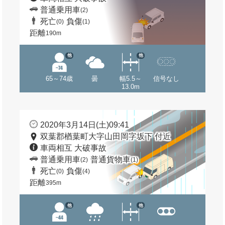
普通乗用車
(2)
死亡
負傷
(0)
(1)
距離
190m
他
他
65～74歳
曇
幅5.5～
信号なし
13.0m
2020年3月14日(土)09:41
双葉郡楢葉町大字山田岡字坂下 付近
車両相互 大破事故
普通乗用車
普通貨物車
(2)
(1)
死亡
負傷
(0)
(4)
距離
395m
他
他