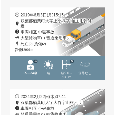
2019年6月3日(月)15:15
双葉郡楢葉町大字上小塙字袖山川原 付
近
車両相互 中破事故
大型貨物車
普通乗用車
(1)
(2)
死亡
負傷
(0)
(2)
距離
2901m
他
他
25～34歳
晴
幅9.0～
信号なし
13.0m
2024年2月22日(木)07:41
双葉郡楢葉町大字大谷字山根 付近
車両相互 小破事故
普通乗用車
軽貨物車
(1)
(1)