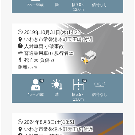
55～64歳
曇
幅9.0～
信号なし
13.0m
2019年10月31日(木)14:22
いわき市常磐湯本町天王崎 付近
人対車両 小破事故
普通乗用車
歩行者
(1)
(2)
死亡
負傷
(0)
(2)
距離
237m
他
他
45～54歳
晴
幅5.5～
信号なし
13.0m
2024年8月3日(土)18:51
いわき市常磐湯本町天王崎 付近