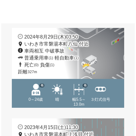
2024年8月29日(木)03:50
いわき市常磐湯本町八仙 付近
車両相互 中破事故
普通乗用車
軽自動車
(1)
(1)
死亡
負傷
(0)
(1)
距離
327m
他
他
0～24歳
晴
幅5.5～
３灯式信号
13.0m
2023年4月15日(土)11:30
いわき市常磐湯本町上浅貝 付近