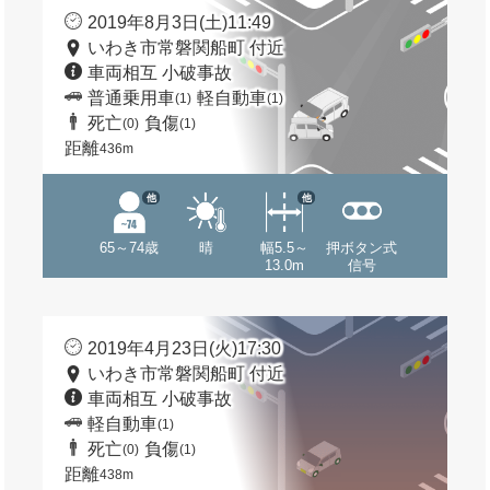
2019年8月3日(土)11:49
いわき市常磐関船町 付近
車両相互 小破事故
普通乗用車
軽自動車
(1)
(1)
死亡
負傷
(0)
(1)
距離
436m
他
他
65～74歳
晴
幅5.5～
押ボタン式
13.0m
信号
2019年4月23日(火)17:30
いわき市常磐関船町 付近
車両相互 小破事故
軽自動車
(1)
死亡
負傷
(0)
(1)
距離
438m