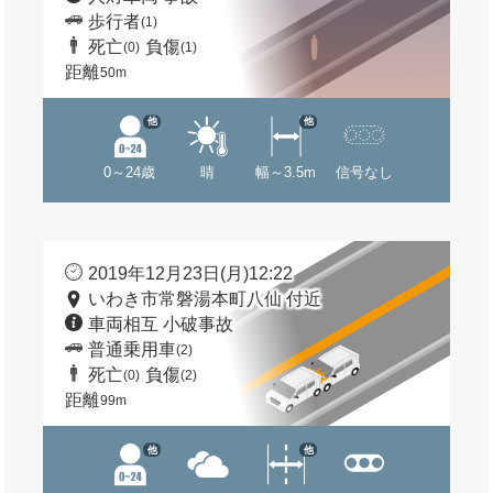
歩行者
(1)
死亡
負傷
(0)
(1)
距離
50m
他
他
0～24歳
晴
幅～3.5m
信号なし
2019年12月23日(月)12:22
いわき市常磐湯本町八仙 付近
車両相互 小破事故
普通乗用車
(2)
死亡
負傷
(0)
(2)
距離
99m
他
他