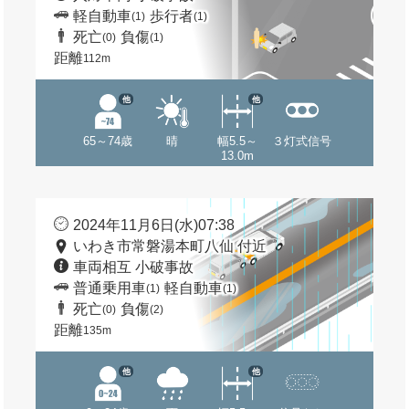
軽自動車
歩行者
(1)
(1)
死亡
負傷
(0)
(1)
距離
112m
他
他
65～74歳
晴
幅5.5～
３灯式信号
13.0m
2024年11月6日(水)07:38
いわき市常磐湯本町八仙 付近
車両相互 小破事故
普通乗用車
軽自動車
(1)
(1)
死亡
負傷
(0)
(2)
距離
135m
他
他