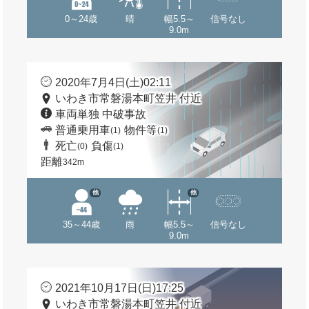
0～24歳
晴
幅5.5～
信号なし
9.0m
2020年7月4日(土)02:11
いわき市常磐湯本町笠井 付近
車両単独 中破事故
普通乗用車
物件等
(1)
(1)
死亡
負傷
(0)
(1)
距離
342m
他
他
35～44歳
雨
幅5.5～
信号なし
9.0m
2021年10月17日(日)17:25
いわき市常磐湯本町笠井 付近