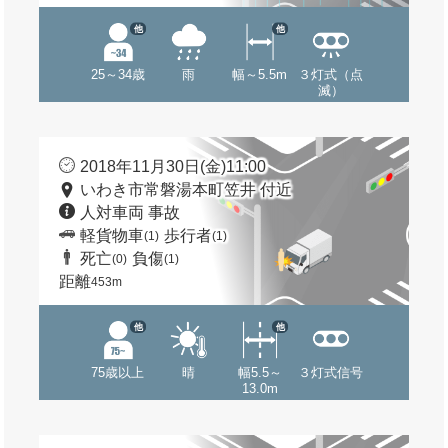
他
他
25～34歳
雨
幅～5.5m
３灯式（点
滅）
2018年11月30日(金)11:00
いわき市常磐湯本町笠井 付近
人対車両 事故
軽貨物車
歩行者
(1)
(1)
死亡
負傷
(0)
(1)
距離
453m
他
他
75歳以上
晴
幅5.5～
３灯式信号
13.0m