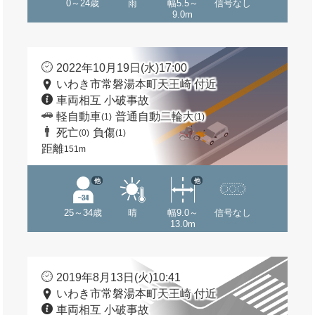
0～24歳
雨
幅5.5～
信号なし
9.0m
2022年10月19日(水)17:00
いわき市常磐湯本町天王崎 付近
車両相互 小破事故
軽自動車
普通自動二輪大
(1)
(1)
死亡
負傷
(0)
(1)
距離
151m
他
他
25～34歳
晴
幅9.0～
信号なし
13.0m
2019年8月13日(火)10:41
いわき市常磐湯本町天王崎 付近
車両相互 小破事故