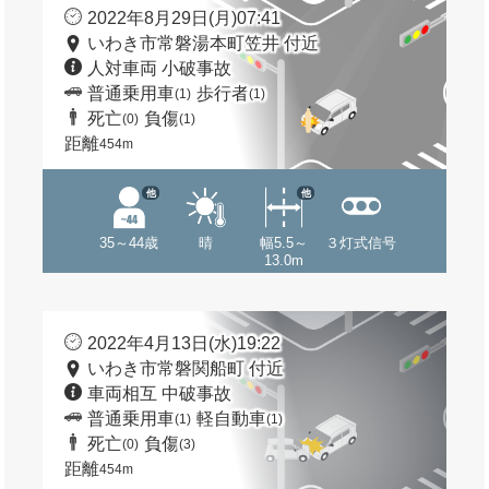
2022年8月29日(月)07:41
いわき市常磐湯本町笠井 付近
人対車両 小破事故
普通乗用車
歩行者
(1)
(1)
死亡
負傷
(0)
(1)
距離
454m
他
他
35～44歳
晴
幅5.5～
３灯式信号
13.0m
2022年4月13日(水)19:22
いわき市常磐関船町 付近
車両相互 中破事故
普通乗用車
軽自動車
(1)
(1)
死亡
負傷
(0)
(3)
距離
454m