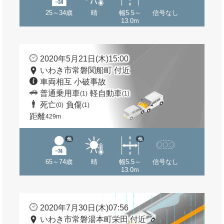
25～34歳
晴
幅5.5～
信号なし
13.0m
2020年5月21日(木)15:00
いわき市常磐関船町 付近
車両相互 小破事故
普通乗用車
軽自動車
(1)
(1)
死亡
負傷
(0)
(1)
距離
429m
他
他
65～74歳
晴
幅5.5～
信号なし
13.0m
2020年7月30日(木)07:56
いわき市常磐湯本町栄田 付近