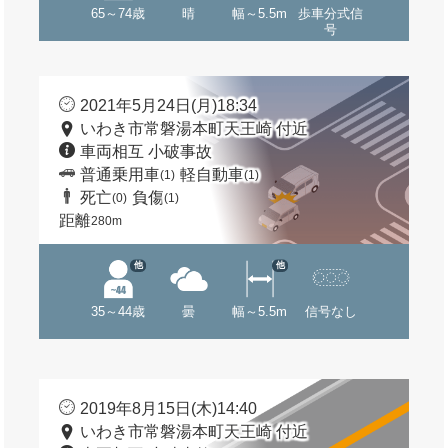
65～74歳
晴
幅～5.5m
歩車分式信
号
2021年5月24日(月)18:34
いわき市常磐湯本町天王崎 付近
車両相互 小破事故
普通乗用車
軽自動車
(1)
(1)
死亡
負傷
(0)
(1)
距離
280m
他
他
35～44歳
曇
幅～5.5m
信号なし
2019年8月15日(木)14:40
いわき市常磐湯本町天王崎 付近