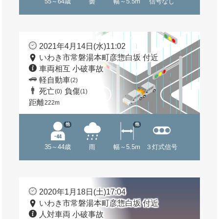
55～64歳
曇
幅～5.5m
信号なし
2021年4月14日(水)11:02
いわき市常磐湯本町彦惣白坂 付近
車両相互 小破事故
軽自動車
(2)
死亡
負傷
(0)
(1)
距離
222m
他
他
35～44歳
雨
幅～5.5m
３灯式信号
2020年1月18日(土)17:04
いわき市常磐湯本町彦惣白坂 付近
人対車両 小破事故