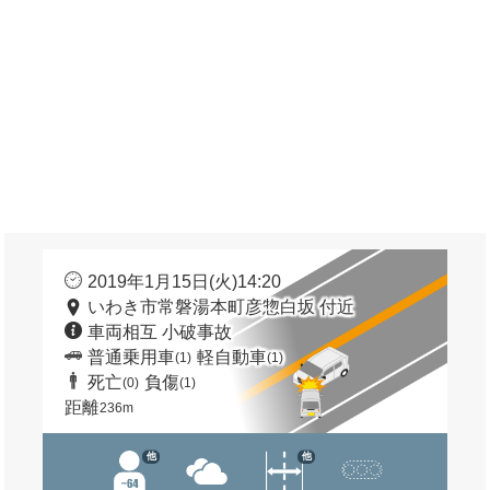
2019年1月15日(火)14:20
いわき市常磐湯本町彦惣白坂 付近
車両相互 小破事故
普通乗用車
軽自動車
(1)
(1)
死亡
負傷
(0)
(1)
距離
236m
他
他