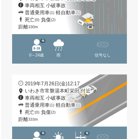
車両相互 小破事故
普通乗用車
軽自動車
(1)
(1)
死亡
負傷
(0)
(2)
距離
330m
他
0～24歳
雨
信号なし
2019年7月26日(金)12:17
いわき市常磐湯本町栄田 付近
車両相互 小破事故
普通乗用車
軽自動車
(1)
(1)
死亡
負傷
(0)
(2)
距離
333m
他
他