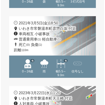
0～24歳
曇
幅5.5～
３灯式信号
9.0m
2021年3月5日(金)18:50
いわき市常磐湯本町彦惣白坂 付近
車両相互 小破事故
普通乗用車
軽自動車
(1)
(1)
死亡
負傷
(0)
(1)
距離
110m
他
他
0～24歳
雨
幅5.5～
信号なし
9.0m
2023年3月22日(水)11:20
いわき市常磐湯本町天王崎 付近
人対車両 小破事故