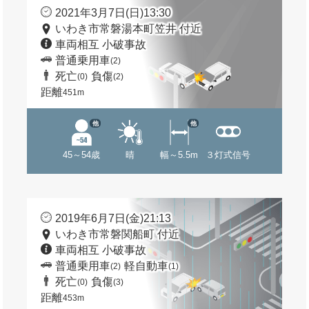
2021年3月7日(日)13:30
いわき市常磐湯本町笠井 付近
車両相互 小破事故
普通乗用車
(2)
死亡
負傷
(0)
(2)
距離
451m
他
他
45～54歳
晴
幅～5.5m
３灯式信号
2019年6月7日(金)21:13
いわき市常磐関船町 付近
車両相互 小破事故
普通乗用車
軽自動車
(2)
(1)
死亡
負傷
(0)
(3)
距離
453m