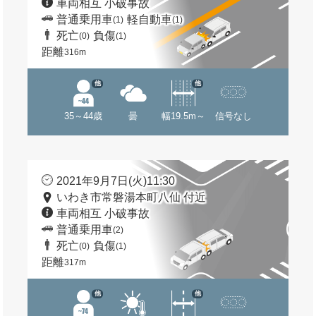
車両相互 小破事故
普通乗用車
軽自動車
(1)
(1)
死亡
負傷
(0)
(1)
距離
316m
他
他
35～44歳
曇
幅19.5m～
信号なし
2021年9月7日(火)11:30
いわき市常磐湯本町八仙 付近
車両相互 小破事故
普通乗用車
(2)
死亡
負傷
(0)
(1)
距離
317m
他
他