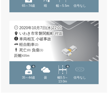
65～74歳
晴
幅～5.5m
信号なし
2020年10月7日(水)22:01
いわき市常磐関船町 付近
車両相互 小破事故
軽自動車
(2)
死亡
負傷
(0)
(1)
距離
435m
他
他
35～44歳
曇
幅5.5～
信号なし
13.0m