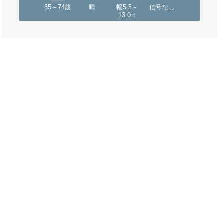
65～74歳
晴
幅5.5～
信号なし
13.0m