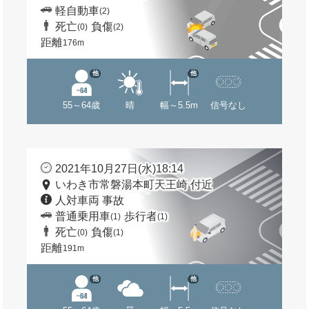
軽自動車
(2)
死亡
負傷
(0)
(2)
距離
176m
他
他
55～64歳
晴
幅～5.5m
信号なし
2021年10月27日(水)18:14
いわき市常磐湯本町天王崎 付近
人対車両 事故
普通乗用車
歩行者
(1)
(1)
死亡
負傷
(0)
(1)
距離
191m
他
他