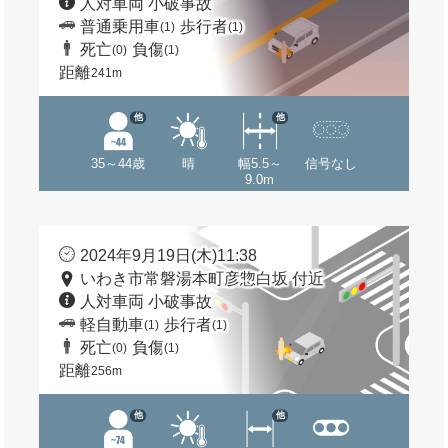
人対車両 小破事故
普通乗用車
歩行者
(1)
(1)
死亡
負傷
(0)
(1)
距離
241m
他
他
35～44歳
晴
幅5.5～
信号なし
9.0m
2024年9月19日(木)11:38
いわき市常磐湯本町彦惣白坂 付近
人対車両 小破事故
軽自動車
歩行者
(1)
(1)
死亡
負傷
(0)
(1)
距離
256m
他
他