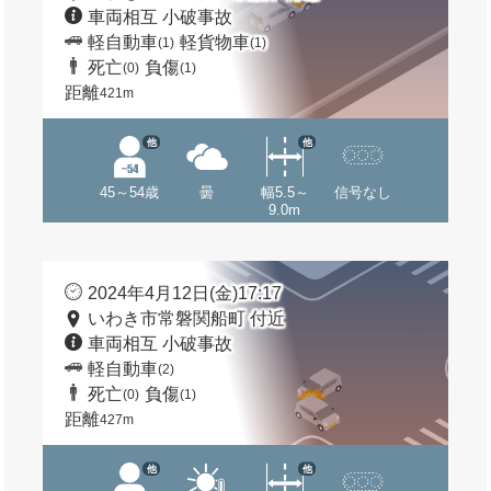
車両相互 小破事故
軽自動車
軽貨物車
(1)
(1)
死亡
負傷
(0)
(1)
距離
421m
他
他
45～54歳
曇
幅5.5～
信号なし
9.0m
2024年4月12日(金)17:17
いわき市常磐関船町 付近
車両相互 小破事故
軽自動車
(2)
死亡
負傷
(0)
(1)
距離
427m
他
他