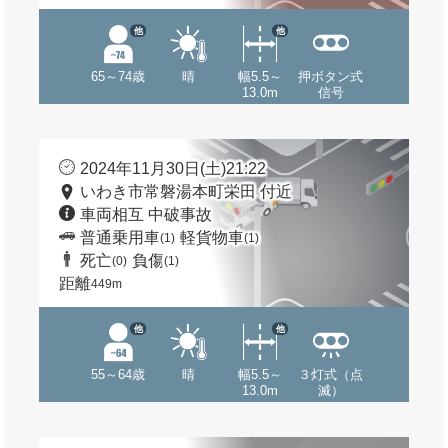
他
他
65～74歳
晴
幅5.5～
押ボタン式
13.0m
信号
2024年11月30日(土)21:22
いわき市常磐湯本町栄田 付近
車両相互 中破事故
普通乗用車
軽貨物車
(1)
(1)
死亡
負傷
(0)
(1)
距離
449m
他
他
55～64歳
晴
幅5.5～
３灯式（点
13.0m
滅）