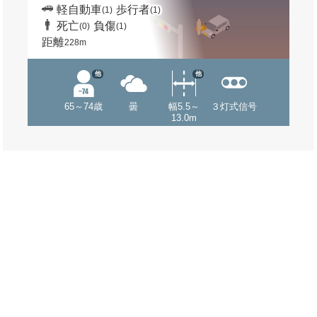
軽自動車
歩行者
(1)
(1)
死亡
負傷
(0)
(1)
距離
228m
他
他
65～74歳
曇
幅5.5～
３灯式信号
13.0m