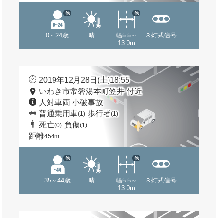
他
他
0～24歳
晴
幅5.5～
３灯式信号
13.0m
2019年12月28日(土)18:55
いわき市常磐湯本町笠井 付近
人対車両 小破事故
普通乗用車
歩行者
(1)
(1)
死亡
負傷
(0)
(1)
距離
454m
他
他
35～44歳
晴
幅5.5～
３灯式信号
13.0m