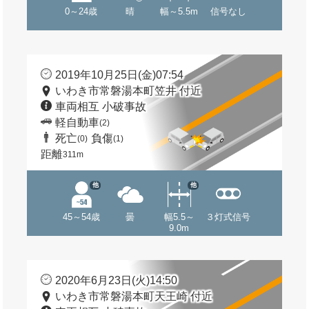
0～24歳
晴
幅～5.5m
信号なし
2019年10月25日(金)07:54
いわき市常磐湯本町笠井 付近
車両相互 小破事故
軽自動車
(2)
死亡
負傷
(0)
(1)
距離
311m
他
他
45～54歳
曇
幅5.5～
３灯式信号
9.0m
2020年6月23日(火)14:50
いわき市常磐湯本町天王崎 付近