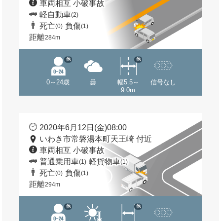
車両相互 小破事故
軽自動車
(2)
死亡
負傷
(0)
(1)
距離
284m
他
他
0～24歳
曇
幅5.5～
信号なし
9.0m
2020年6月12日(金)08:00
いわき市常磐湯本町天王崎 付近
車両相互 小破事故
普通乗用車
軽貨物車
(1)
(1)
死亡
負傷
(0)
(1)
距離
294m
他
他