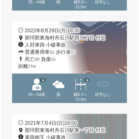
35～44歳
晴
幅9.0～
信号なし
13.0m
2022年8月29日(月)18:30
那珂郡東海村舟石川駅西二丁目 付近
人対車両 小破事故
普通乗用車
歩行者
(1)
(1)
死亡
負傷
(0)
(1)
距離
77m
他
他
45～54歳
曇
幅5.5～
信号なし
13.0m
2021年7月4日(日)16:00
那珂郡東海村舟石川駅東一丁目 付近
車両相互 小破事故