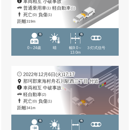
車両相互 小破事故
普通乗用車
軽自動車
(1)
(1)
死亡
負傷
(0)
(1)
距離
319m
他
他
0～24歳
晴
幅9.0～
３灯式信号
13.0m
2022年12月6日(火)17:17
那珂郡東海村舟石川駅西三丁目 付近
車両相互 中破事故
軽自動車
(2)
死亡
負傷
(0)
(1)
距離
341m
他
他