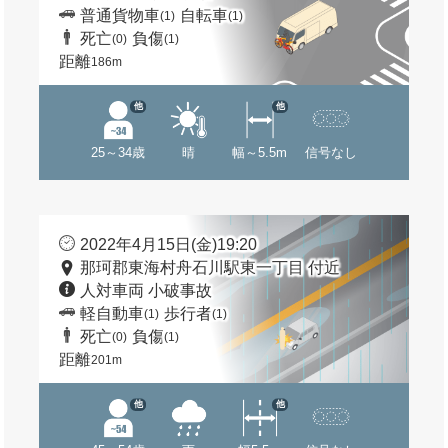
普通貨物車
自転車
(1)
(1)
死亡
負傷
(0)
(1)
距離
186m
他
他
25～34歳
晴
幅～5.5m
信号なし
2022年4月15日(金)19:20
那珂郡東海村舟石川駅東一丁目 付近
人対車両 小破事故
軽自動車
歩行者
(1)
(1)
死亡
負傷
(0)
(1)
距離
201m
他
他