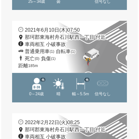
25～34歳
曇
信号なし
2021年6月10日(木)07:50
那珂郡東海村舟石川駅西一丁目 付近
車両相互 小破事故
普通乗用車
自転車
(1)
(1)
死亡
負傷
(0)
(1)
距離
185m
他
他
0～24歳
晴
幅～5.5m
信号なし
2022年2月22日(火)08:25
那珂郡東海村舟石川駅西一丁目 付近
車両相互 小破事故