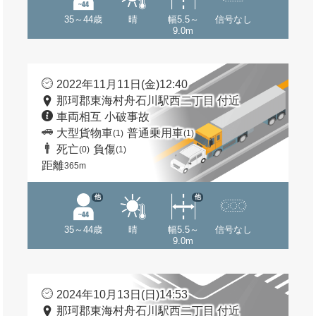
35～44歳
晴
幅5.5～
信号なし
9.0m
2022年11月11日(金)12:40
那珂郡東海村舟石川駅西二丁目 付近
車両相互 小破事故
大型貨物車
普通乗用車
(1)
(1)
死亡
負傷
(0)
(1)
距離
365m
他
他
35～44歳
晴
幅5.5～
信号なし
9.0m
2024年10月13日(日)14:53
那珂郡東海村舟石川駅西二丁目 付近