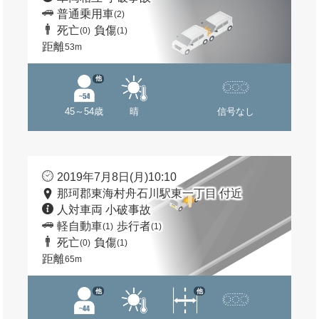
普通乗用車
(2)
死亡
負傷
(0)
(1)
距離
53m
他
45～54歳
晴
信号なし
2019年7月8日(月)10:10
那珂郡東海村舟石川駅東一丁目 付近
人対車両 小破事故
軽自動車
歩行者
(1)
(1)
死亡
負傷
(0)
(1)
距離
65m
他
他