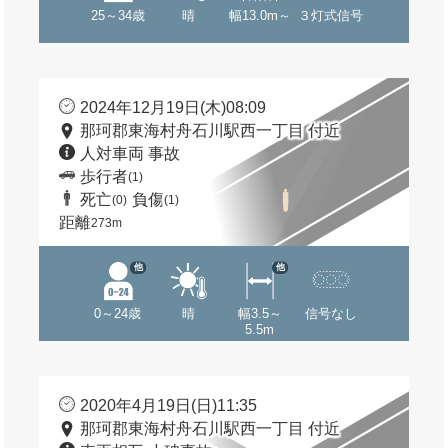
25～34歳
晴
幅13.0m～
３灯式信号
2024年12月19日(木)08:09
那珂郡東海村舟石川駅西一丁目 付近
人対車両 事故
歩行者
(1)
死亡
負傷
(0)
(1)
距離
273m
他
他
0～24歳
晴
幅3.5～
信号なし
5.5m
2020年4月19日(日)11:35
那珂郡東海村舟石川駅西一丁目 付近