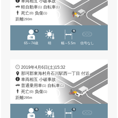
車両相互 小破事故
軽自動車
自転車
(1)
(1)
死亡
負傷
(0)
(1)
距離
293m
他
他
65～74歳
晴
幅～5.5m
信号なし
2019年4月6日(土)15:32
那珂郡東海村舟石川駅西一丁目 付近
車両相互 小破事故
普通乗用車
自転車
(1)
(1)
死亡
負傷
(0)
(1)
距離
295m
他
他