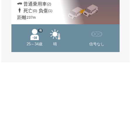
普通乗用車
(2)
死亡
負傷
(0)
(1)
距離
237m
他
25～34歳
晴
信号なし