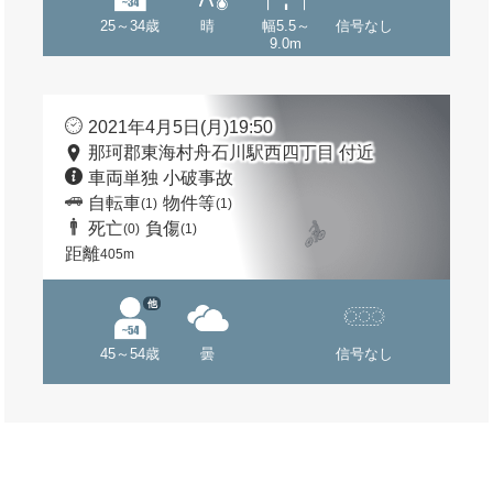
25～34歳
晴
幅5.5～
信号なし
9.0m
2021年4月5日(月)19:50
那珂郡東海村舟石川駅西四丁目 付近
車両単独 小破事故
自転車
物件等
(1)
(1)
死亡
負傷
(0)
(1)
距離
405m
他
45～54歳
曇
信号なし