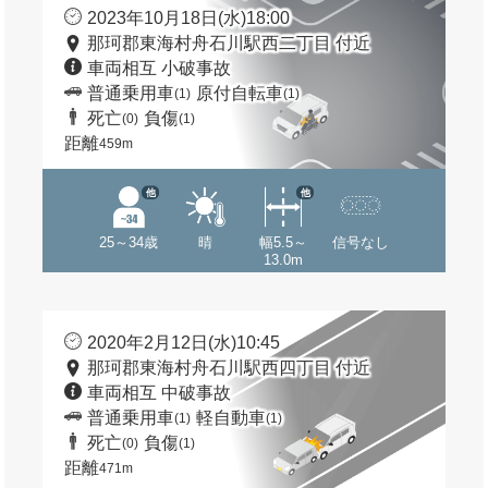
2023年10月18日(水)18:00
那珂郡東海村舟石川駅西二丁目 付近
車両相互 小破事故
普通乗用車
原付自転車
(1)
(1)
死亡
負傷
(0)
(1)
距離
459m
他
他
25～34歳
晴
幅5.5～
信号なし
13.0m
2020年2月12日(水)10:45
那珂郡東海村舟石川駅西四丁目 付近
車両相互 中破事故
普通乗用車
軽自動車
(1)
(1)
死亡
負傷
(0)
(1)
距離
471m