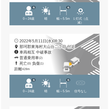
他
他
0～24歳
晴
幅～5.5m
１灯式（点
滅）
2022年5月11日(水)08:30
那珂郡東海村大山台二丁目 付近
車両相互 中破事故
普通乗用車
(2)
死亡
負傷
(0)
(1)
距離
428m
他
他
0～24歳
晴
幅～5.5m
信号なし