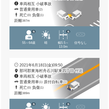
車両相互 小破事故
普通乗用車
(2)
死亡
負傷
(0)
(1)
距離
387m
他
他
55～64歳
晴
幅5.5～
信号なし
13.0m
2021年6月18日(金)09:50
那珂郡東海村舟石川駅東四丁目 付近
車両相互 小破事故
普通乗用車
原付自転車
(1)
(1)
死亡
負傷
(0)
(1)
距離
389m
他
他