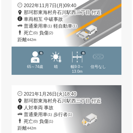
2022年11月7日(月)09:40
那珂郡東海村舟石川駅西二丁目 付近
車両相互 中破事故
普通乗用車
軽自動車
(1)
(1)
死亡
負傷
(0)
(2)
距離
442m
他
他
65～74歳
晴
幅9.0～
信号なし
13.0m
2021年1月26日(火)18:40
那珂郡東海村舟石川駅西三丁目 付近
人対車両 事故
普通乗用車
歩行者
(1)
(1)
死亡
負傷
(0)
(1)
距離
442m