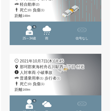
軽自動車
(2)
死亡
負傷
(0)
(1)
距離
148m
他
25～34歳
雨
信号なし
2021年10月7日(木)18:45
那珂郡東海村舟石川駅西一丁目 付近
人対車両 小破事故
普通乗用車
歩行者
(1)
(1)
死亡
負傷
(0)
(1)
距離
169m
他