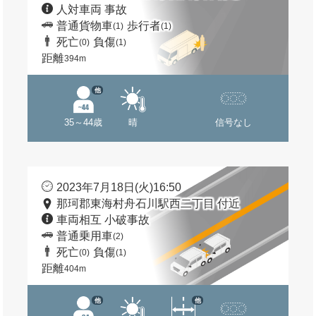
人対車両 事故
普通貨物車
歩行者
(1)
(1)
死亡
負傷
(0)
(1)
距離
394m
他
35～44歳
晴
信号なし
2023年7月18日(火)16:50
那珂郡東海村舟石川駅西二丁目 付近
車両相互 小破事故
普通乗用車
(2)
死亡
負傷
(0)
(1)
距離
404m
他
他