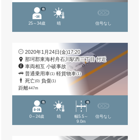
他
25～34歳
晴
信号なし
2020年1月24日(金)17:20
那珂郡東海村舟石川駅西三丁目 付近
車両相互 小破事故
普通乗用車
軽貨物車
(1)
(1)
死亡
負傷
(0)
(1)
距離
447m
他
他
0～24歳
晴
幅5.5～
信号なし
9.0m