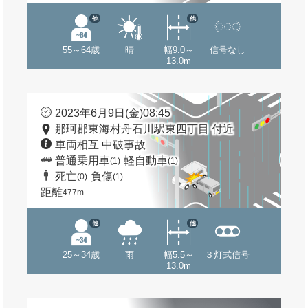
他
他
55～64歳
晴
幅9.0～
信号なし
13.0m
2023年6月9日(金)08:45
那珂郡東海村舟石川駅東四丁目 付近
車両相互 中破事故
普通乗用車
軽自動車
(1)
(1)
死亡
負傷
(0)
(1)
距離
477m
他
他
25～34歳
雨
幅5.5～
３灯式信号
13.0m