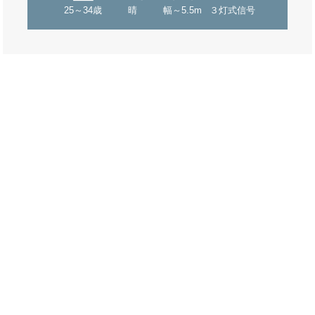
25～34歳
晴
幅～5.5m
３灯式信号