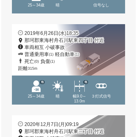
25～34歳
晴
信号なし
2019年6月26日(水)18:35
那珂郡東海村舟石川駅東四丁目 付近
車両相互 小破事故
普通乗用車
軽自動車
(1)
(1)
死亡
負傷
(0)
(1)
距離
315m
他
他
25～34歳
晴
幅9.0～
３灯式信号
13.0m
2020年12月7日(月)09:19
那珂郡東海村舟石川駅東三丁目 付近