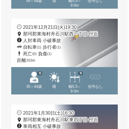
45～54歳
雨
幅5.5～
信号なし
9.0m
2021年12月21日(火)19:30
那珂郡東海村舟石川駅西一丁目 付近
人対車両 小破事故
自転車
歩行者
(1)
(1)
死亡
負傷
(0)
(1)
距離
203m
他
他
35～44歳
晴
幅5.5～
信号なし
9.0m
2021年1月30日(土)16:30
那珂郡東海村舟石川駅東四丁目 付近
車両相互 小破事故