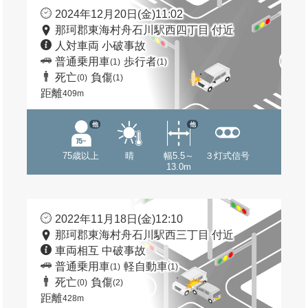
2024年12月20日(金)11:02
那珂郡東海村舟石川駅西四丁目 付近
人対車両 小破事故
普通乗用車
歩行者
(1)
(1)
死亡
負傷
(0)
(1)
距離
409m
他
他
75歳以上
晴
幅5.5～
３灯式信号
13.0m
2022年11月18日(金)12:10
那珂郡東海村舟石川駅西三丁目 付近
車両相互 中破事故
普通乗用車
軽自動車
(1)
(1)
死亡
負傷
(0)
(2)
距離
428m