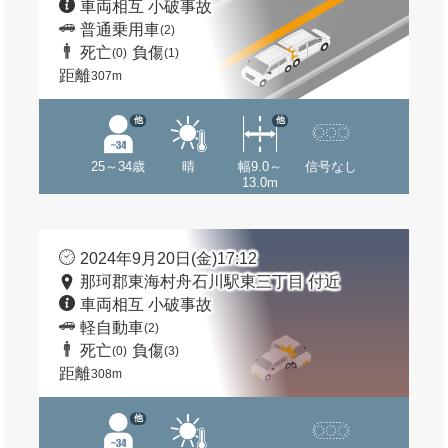
車両相互 小破事故
普通乗用車
(2)
死亡
負傷
(0)
(1)
距離
307m
他
他
25～34歳
晴
幅9.0～
信号なし
13.0m
2024年9月20日(金)17:12
那珂郡東海村舟石川駅東三丁目 付近
車両相互 小破事故
軽自動車
(2)
死亡
負傷
(0)
(3)
距離
308m
他