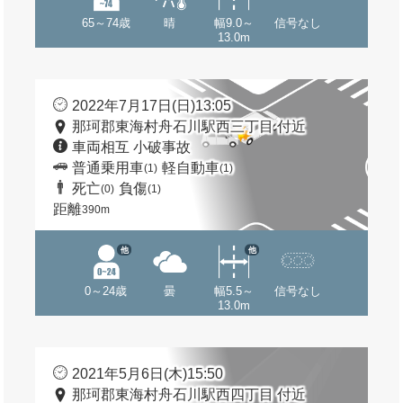
65～74歳
晴
幅9.0～
信号なし
13.0m
2022年7月17日(日)13:05
那珂郡東海村舟石川駅西三丁目 付近
車両相互 小破事故
普通乗用車
軽自動車
(1)
(1)
死亡
負傷
(0)
(1)
距離
390m
他
他
0～24歳
曇
幅5.5～
信号なし
13.0m
2021年5月6日(木)15:50
那珂郡東海村舟石川駅西四丁目 付近