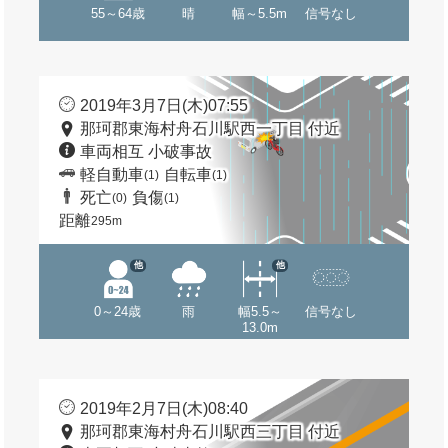
55～64歳
晴
幅～5.5m
信号なし
2019年3月7日(木)07:55
那珂郡東海村舟石川駅西一丁目 付近
車両相互 小破事故
軽自動車
自転車
(1)
(1)
死亡
負傷
(0)
(1)
距離
295m
他
他
0～24歳
雨
幅5.5～
信号なし
13.0m
2019年2月7日(木)08:40
那珂郡東海村舟石川駅西三丁目 付近