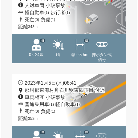
人対車両 小破事故
軽自動車
歩行者
(1)
(1)
死亡
負傷
(0)
(1)
距離
343m
他
他
0～24歳
晴
幅～5.5m
押ボタン式
信号
2023年1月5日(木)08:41
那珂郡東海村舟石川駅東四丁目 付近
車両相互 小破事故
普通乗用車
軽自動車
(1)
(1)
死亡
負傷
(0)
(1)
距離
352m
他
他