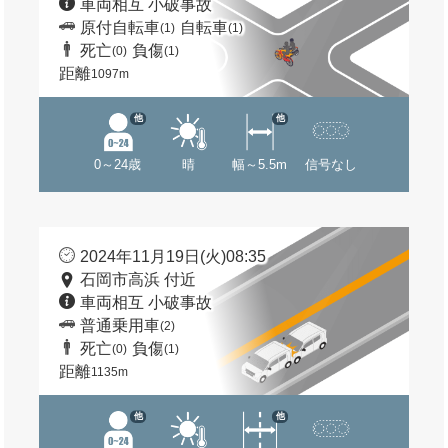
車両相互 小破事故
原付自転車
自転車
(1)
(1)
死亡
負傷
(0)
(1)
距離
1097m
他
他
0～24歳
晴
幅～5.5m
信号なし
2024年11月19日(火)08:35
石岡市高浜 付近
車両相互 小破事故
普通乗用車
(2)
死亡
負傷
(0)
(1)
距離
1135m
他
他