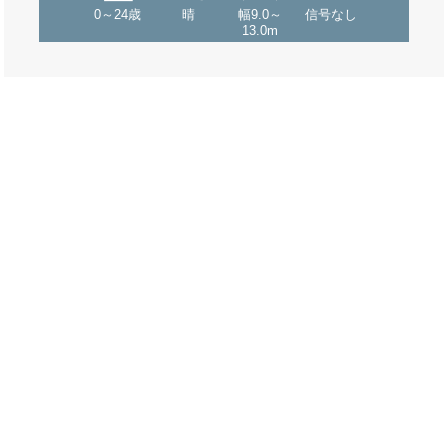
0～24歳
晴
幅9.0～
信号なし
13.0m