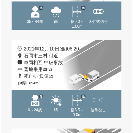
他
他
35～44歳
雨
幅9.0～
３灯式信号
13.0m
2021年12月10日(金)08:20
石岡市三村 付近
車両相互 中破事故
普通乗用車
(2)
死亡
負傷
(0)
(2)
距離
1694m
他
他
0～24歳
晴
幅5.5～
信号なし
9.0m