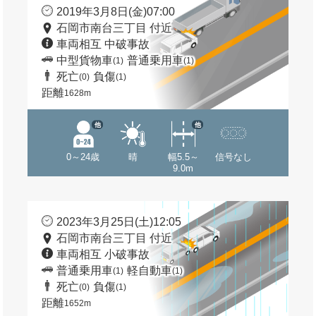
2019年3月8日(金)07:00
石岡市南台三丁目 付近
車両相互 中破事故
中型貨物車
普通乗用車
(1)
(1)
死亡
負傷
(0)
(1)
距離
1628m
他
他
0～24歳
晴
幅5.5～
信号なし
9.0m
2023年3月25日(土)12:05
石岡市南台三丁目 付近
車両相互 小破事故
普通乗用車
軽自動車
(1)
(1)
死亡
負傷
(0)
(1)
距離
1652m