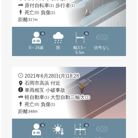
原付自転車
歩行者
(1)
(1)
死亡
負傷
(0)
(1)
距離
317m
他
他
0～24歳
雨
幅3.5～
信号なし
5.5m
2021年6月28日(月)18:28
石岡市高浜 付近
車両相互 小破事故
軽自動車
大型自動二輪大
(1)
(1)
死亡
負傷
(0)
(1)
距離
348m
他
他