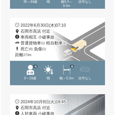
35～44歳
晴
幅5.5～
信号なし
9.0m
2022年6月30日(木)07:10
石岡市高浜 付近
車両相互 小破事故
普通貨物車
軽自動車
(1)
(1)
死亡
負傷
(0)
(1)
距離
273m
他
他
0～24歳
晴
幅～5.5m
信号なし
2024年10月8日(火)18:45
石岡市高浜 付近
人対車両 小破事故