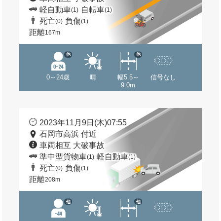
軽自動車
自転車
(1)
(1)
死亡
負傷
(0)
(1)
距離
167m
他
他
0～24歳
晴
幅5.5～
信号なし
9.0m
2023年11月9日(木)07:55
石岡市高浜 付近
車両相互 大破事故
準中型貨物車
軽自動車
(1)
(1)
死亡
負傷
(0)
(1)
距離
208m
他
他