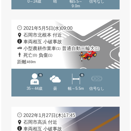
0～24歳
晴
幅5.5～
信号なし
9.0m
2021年5月5日(水)09:00
石岡市北根本 付近
車両相互 小破事故
小型農耕作業車
普通自動二輪大
(1)
(1)
死亡
負傷
(0)
(1)
距離
469m
他
他
35～44歳
曇
幅～5.5m
信号なし
2022年1月27日(木)17:45
石岡市高浜 付近
車両相互 小破事故