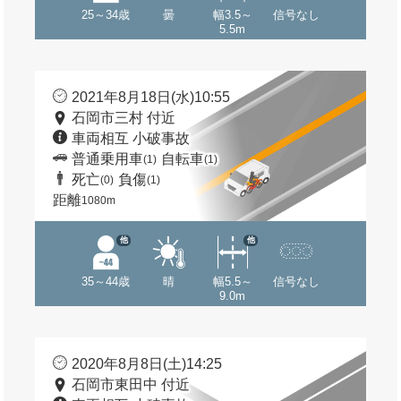
25～34歳
曇
幅3.5～
信号なし
5.5m
2021年8月18日(水)10:55
石岡市三村 付近
車両相互 小破事故
普通乗用車
自転車
(1)
(1)
死亡
負傷
(0)
(1)
距離
1080m
他
他
35～44歳
晴
幅5.5～
信号なし
9.0m
2020年8月8日(土)14:25
石岡市東田中 付近