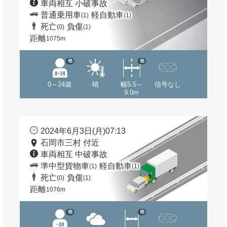
車両相互 小破事故
普通乗用車
軽自動車
(1)
(1)
死亡
負傷
(0)
(1)
距離
1075m
他
他
0～24歳
晴
幅5.5～
信号なし
9.0m
2024年6月3日(月)07:13
石岡市三村 付近
車両相互 中破事故
準中型貨物車
軽自動車
(1)
(1)
死亡
負傷
(0)
(1)
距離
1076m
他
他