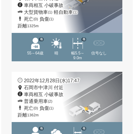
車両相互 小破事故
大型貨物車
軽自動車
(1)
(1)
死亡
負傷
(0)
(1)
距離
1325m
他
他
55～64歳
晴
幅5.5～
信号なし
9.0m
2022年12月28日(水)17:47
石岡市中津川 付近
車両相互 小破事故
普通乗用車
(2)
死亡
負傷
(0)
(1)
距離
1362m
他
他