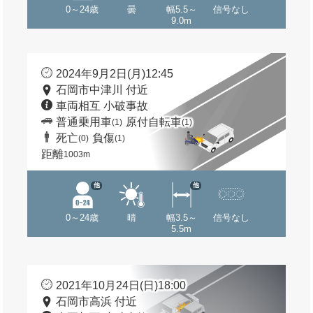
0～24歳
曇
幅5.5～
信号なし
9.0m
2024年9月2日(月)12:45
石岡市中津川 付近
車両相互 小破事故
普通乗用車
原付自転車
(1)
(1)
死亡
負傷
(0)
(1)
距離
1003m
他
他
0～24歳
晴
幅3.5～
信号なし
5.5m
2021年10月24日(日)18:00
石岡市高浜 付近