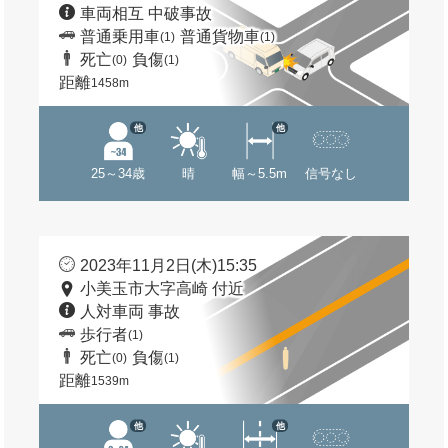
車両相互 中破事故
普通乗用車
普通貨物車
(1)
(1)
死亡
負傷
(0)
(1)
距離
1458m
他
他
25～34歳
晴
幅～5.5m
信号なし
2023年11月2日(木)15:35
小美玉市大字高崎 付近
人対車両 事故
歩行者
(1)
死亡
負傷
(0)
(1)
距離
1539m
他
他