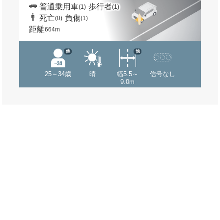
普通乗用車
歩行者
(1)
(1)
死亡
負傷
(0)
(1)
距離
664m
他
他
25～34歳
晴
幅5.5～
信号なし
9.0m