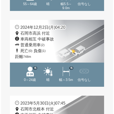
55～64歳
晴
幅5.5～
信号なし
9.0m
2024年12月2日(月)04:20
石岡市高浜 付近
車両相互 中破事故
普通乗用車
(2)
死亡
負傷
(0)
(1)
距離
748m
他
他
0～24歳
晴
幅～3.5m
信号なし
2023年5月30日(火)07:45
石岡市北根本 付近