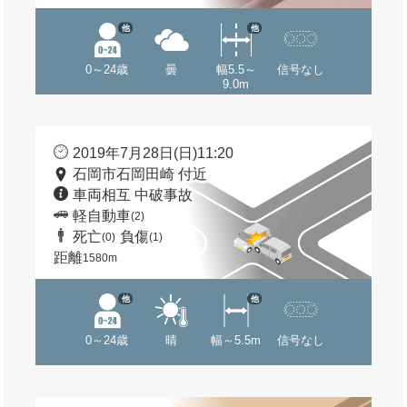
他
他
0～24歳
曇
幅5.5～
信号なし
9.0m
2019年7月28日(日)11:20
石岡市石岡田崎 付近
車両相互 中破事故
軽自動車
(2)
死亡
負傷
(0)
(1)
距離
1580m
他
他
0～24歳
晴
幅～5.5m
信号なし