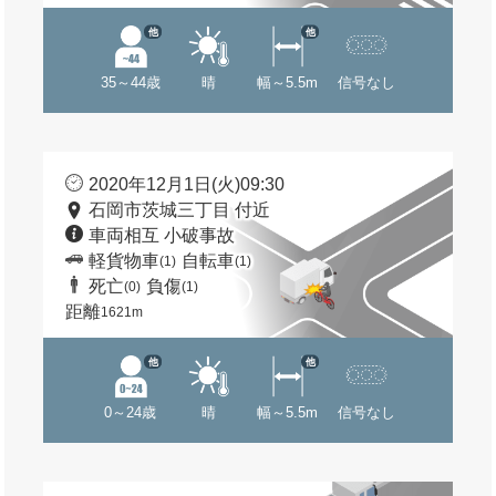
他
他
35～44歳
晴
幅～5.5m
信号なし
2020年12月1日(火)09:30
石岡市茨城三丁目 付近
車両相互 小破事故
軽貨物車
自転車
(1)
(1)
死亡
負傷
(0)
(1)
距離
1621m
他
他
0～24歳
晴
幅～5.5m
信号なし