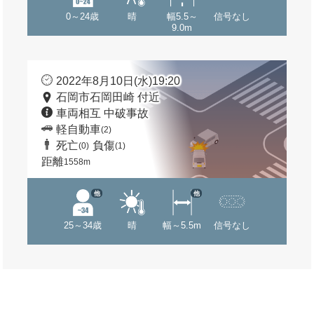
0～24歳
晴
幅5.5～
信号なし
9.0m
2022年8月10日(水)19:20
石岡市石岡田崎 付近
車両相互 中破事故
軽自動車
(2)
死亡
負傷
(0)
(1)
距離
1558m
他
他
25～34歳
晴
幅～5.5m
信号なし