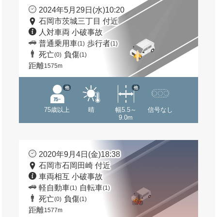
2024年5月29日(水)10:20
石岡市茨城三丁目 付近
人対車両 小破事故
普通乗用車
歩行者
(1)
(1)
死亡
負傷
(0)
(1)
距離
1575m
他
他
75歳以上
晴
幅5.5～
信号なし
9.0m
2020年9月4日(金)18:38
石岡市石岡田崎 付近
車両相互 小破事故
軽自動車
自転車
(1)
(1)
死亡
負傷
(0)
(1)
距離
1577m