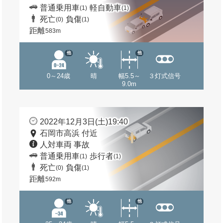
普通乗用車
軽自動車
(1)
(1)
死亡
負傷
(0)
(1)
距離
583m
他
他
0～24歳
晴
幅5.5～
３灯式信号
9.0m
2022年12月3日(土)19:40
石岡市高浜 付近
人対車両 事故
普通乗用車
歩行者
(1)
(1)
死亡
負傷
(0)
(1)
距離
592m
他
他