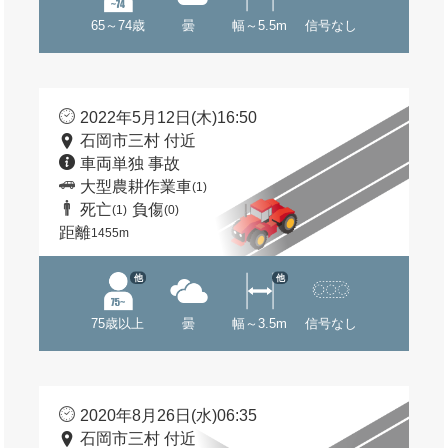
65～74歳
曇
幅～5.5m
信号なし
2022年5月12日(木)16:50
石岡市三村 付近
車両単独 事故
大型農耕作業車
(1)
死亡
負傷
(1)
(0)
距離
1455m
他
他
75歳以上
曇
幅～3.5m
信号なし
2020年8月26日(水)06:35
石岡市三村 付近