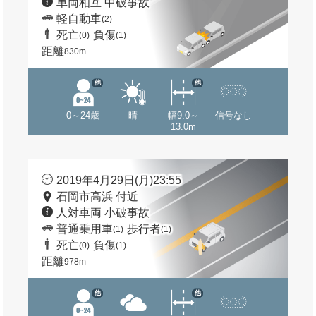
車両相互 中破事故
軽自動車
(2)
死亡
負傷
(0)
(1)
距離
830m
他
他
0～24歳
晴
幅9.0～
信号なし
13.0m
2019年4月29日(月)23:55
石岡市高浜 付近
人対車両 小破事故
普通乗用車
歩行者
(1)
(1)
死亡
負傷
(0)
(1)
距離
978m
他
他