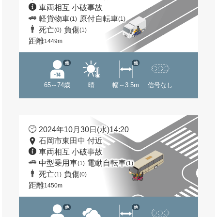
車両相互 小破事故
軽貨物車
原付自転車
(1)
(1)
死亡
負傷
(0)
(1)
距離
1449m
他
他
65～74歳
晴
幅～3.5m
信号なし
2024年10月30日(水)14:20
石岡市東田中 付近
車両相互 小破事故
中型乗用車
電動自転車
(1)
(1)
死亡
負傷
(1)
(0)
距離
1450m
他
他