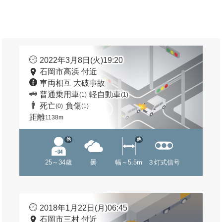
2022年3月8日(火)19:20
石岡市高浜 付近
車両相互 大破事故
普通乗用車
軽自動車
(1)
(1)
死亡
負傷
(0)
(1)
距離
1138m
他
他
25～34歳
曇
幅～5.5m
３灯式信号
2018年1月22日(月)06:45
石岡市三村 付近