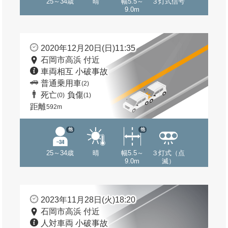
25～34歳
晴
幅5.5～
３灯式信号
9.0m
2020年12月20日(日)11:35
石岡市高浜 付近
車両相互 小破事故
普通乗用車
(2)
死亡
負傷
(0)
(1)
距離
592m
他
他
25～34歳
晴
幅5.5～
３灯式（点
9.0m
滅）
2023年11月28日(火)18:20
石岡市高浜 付近
人対車両 小破事故