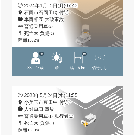
2024年1月15日(月)07:43
石岡市石岡田崎 付近
車両相互 大破事故
普通乗用車
(2)
死亡
負傷
(0)
(1)
距離
1582m
他
他
35～44歳
晴
幅～5.5m
信号なし
2023年5月24日(水)11:55
小美玉市東田中 付近
人対車両 事故
普通乗用車
歩行者
(1)
(1)
死亡
負傷
(0)
(1)
距離
1590m