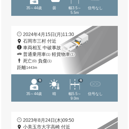
35～44歳
曇
幅3.5～
信号なし
5.5m
2024年4月15日(月)11:30
石岡市三村 付近
車両相互 中破事故
普通乗用車
軽貨物車
(1)
(1)
死亡
負傷
(0)
(1)
距離
1443m
他
他
35～44歳
晴
幅5.5～
信号なし
9.0m
2023年8月24日(木)09:50
小美玉市大字高崎 付近