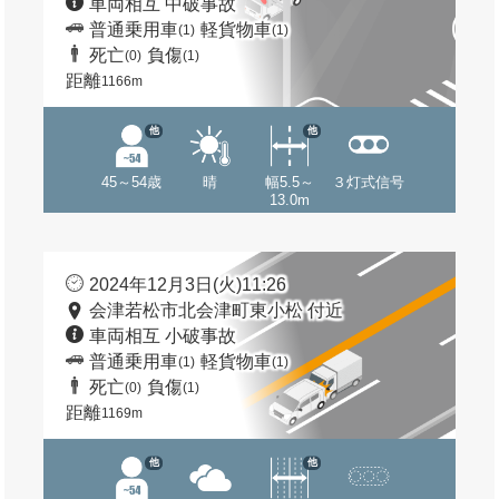
車両相互 中破事故
普通乗用車
軽貨物車
(1)
(1)
死亡
負傷
(0)
(1)
距離
1166m
他
他
45～54歳
晴
幅5.5～
３灯式信号
13.0m
2024年12月3日(火)11:26
会津若松市北会津町東小松 付近
車両相互 小破事故
普通乗用車
軽貨物車
(1)
(1)
死亡
負傷
(0)
(1)
距離
1169m
他
他