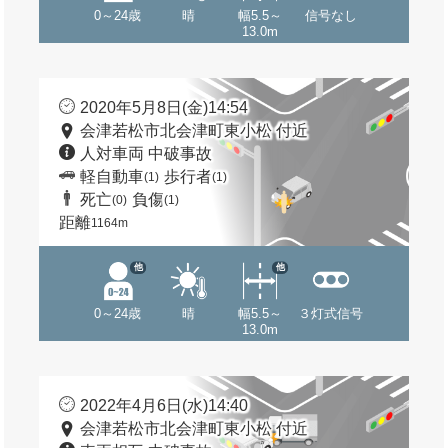
0～24歳
晴
幅5.5～
信号なし
13.0m
2020年5月8日(金)14:54
会津若松市北会津町東小松 付近
人対車両 中破事故
軽自動車
歩行者
(1)
(1)
死亡
負傷
(0)
(1)
距離
1164m
他
他
0～24歳
晴
幅5.5～
３灯式信号
13.0m
2022年4月6日(水)14:40
会津若松市北会津町東小松 付近