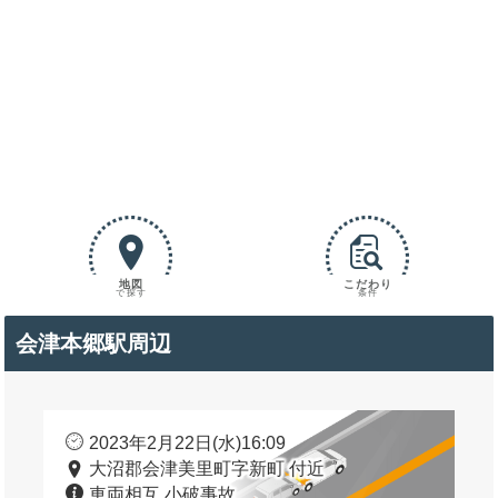
地図
こだわり
で探す
条件
会津本郷駅周辺
2023年2月22日(水)16:09
大沼郡会津美里町字新町 付近
車両相互 小破事故