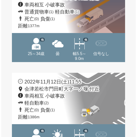
車両相互 小破事故
普通貨物車
軽自動車
(1)
(1)
死亡
負傷
(0)
(1)
距離
1377m
他
他
25～34歳
曇
幅5.5～
信号なし
9.0m
2022年11月12日(土)11:55
会津若松市門田町大字一ノ堰 付近
車両相互 小破事故
軽自動車
(2)
死亡
負傷
(0)
(1)
距離
1386m
他
他