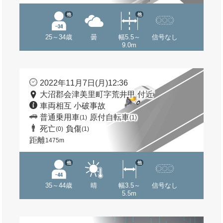
他
他
25～34歳
曇
幅5.5～
信号なし
9.0m
2022年11月7日(月)12:36
大沼郡会津美里町字荒井甲 付近
車両相互 小破事故
普通乗用車
原付自転車
(1)
(1)
死亡
負傷
(0)
(1)
距離
1475m
他
他
35～44歳
晴
幅3.5～
信号なし
5.5m