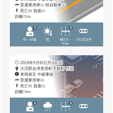
普通乗用車
軽自動車
(1)
(1)
死亡
負傷
(0)
(1)
距離
732m
他
他
45～54歳
晴
幅5.5～
３灯式信号
9.0m
2019年5月6日(月)18:20
大沼郡会津美里町字新町 付近
車両相互 中破事故
普通乗用車
(2)
死亡
負傷
(0)
(1)
距離
734m
他
他