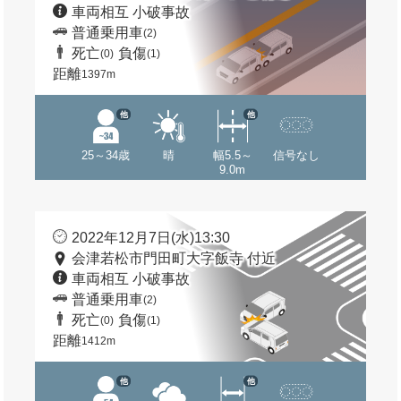
車両相互 小破事故
普通乗用車
(2)
死亡
負傷
(0)
(1)
距離
1397m
他
他
25～34歳
晴
幅5.5～
信号なし
9.0m
2022年12月7日(水)13:30
会津若松市門田町大字飯寺 付近
車両相互 小破事故
普通乗用車
(2)
死亡
負傷
(0)
(1)
距離
1412m
他
他