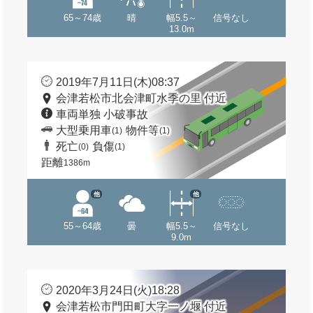
65～74歳
晴
幅5.5～
信号なし
13.0m
2019年7月11日(木)08:37
会津若松市北会津町水季の里 付近
車両単独 小破事故
大型乗用車
物件等
(1)
(1)
死亡
負傷
(0)
(1)
距離
1386m
他
他
55～64歳
曇
幅5.5～
信号なし
9.0m
2020年3月24日(火)18:28
会津若松市門田町大字一ノ堰 付近