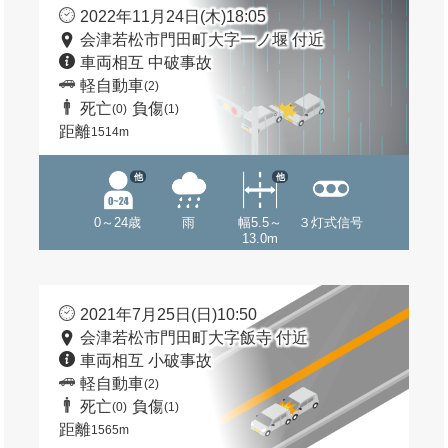
2022年11月24日(木)18:05
会津若松市門田町大字一ノ堰 付近
車両相互 中破事故
軽自動車
(2)
死亡
負傷
(0)
(1)
距離
1514m
他
他
0～24歳
雨
幅5.5～
３灯式信号
13.0m
2021年7月25日(日)10:50
会津若松市門田町大字飯寺 付近
車両相互 小破事故
軽自動車
(2)
死亡
負傷
(0)
(1)
距離
1565m