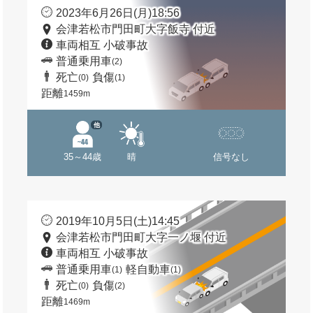
2023年6月26日(月)18:56
会津若松市門田町大字飯寺 付近
車両相互 小破事故
普通乗用車
(2)
死亡
負傷
(0)
(1)
距離
1459m
他
35～44歳
晴
信号なし
2019年10月5日(土)14:45
会津若松市門田町大字一ノ堰 付近
車両相互 小破事故
普通乗用車
軽自動車
(1)
(1)
死亡
負傷
(0)
(2)
距離
1469m