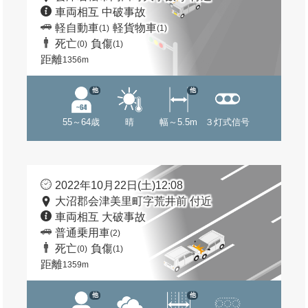
車両相互 中破事故
軽自動車
軽貨物車
(1)
(1)
死亡
負傷
(0)
(1)
距離
1356m
他
他
55～64歳
晴
幅～5.5m
３灯式信号
2022年10月22日(土)12:08
大沼郡会津美里町字荒井前 付近
車両相互 大破事故
普通乗用車
(2)
死亡
負傷
(0)
(1)
距離
1359m
他
他