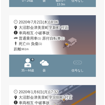
0～24歳
曇
幅9.0～
信号なし
13.0m
2020年7月2日(木)18:06
大沼郡会津美里町字新町 付近
車両相互 小破事故
普通乗用車
原付自転車
(1)
(1)
死亡
負傷
(0)
(1)
距離
961m
他
35～44歳
曇
信号なし
2020年1月6日(月)17:32
大沼郡会津美里町字宗頤町 付近
車両相互 中破事故