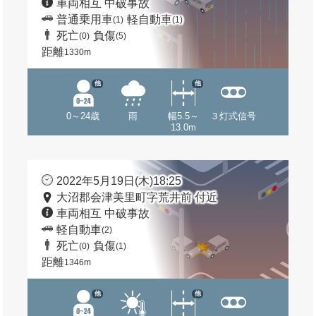
車両相互 中破事故
普通乗用車
軽自動車
(1)
(1)
死亡
負傷
(0)
(5)
距離
1330m
他
他
0～24歳
雨
幅5.5～
３灯式信号
13.0m
2022年5月19日(木)18:25
大沼郡会津美里町字荒井前 付近
車両相互 中破事故
軽自動車
(2)
死亡
負傷
(0)
(1)
距離
1346m
他
他