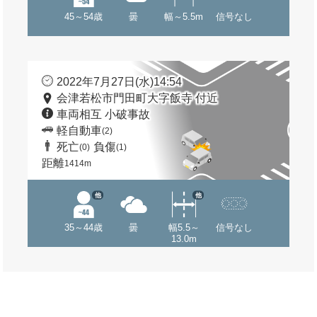
45～54歳
曇
幅～5.5m
信号なし
2022年7月27日(水)14:54
会津若松市門田町大字飯寺 付近
車両相互 小破事故
軽自動車
(2)
死亡
負傷
(0)
(1)
距離
1414m
他
他
35～44歳
曇
幅5.5～
信号なし
13.0m