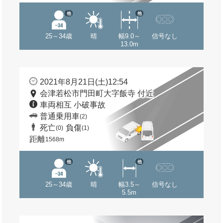
他
他
25～34歳
晴
幅9.0～
信号なし
13.0m
2021年8月21日(土)12:54
会津若松市門田町大字飯寺 付近
車両相互 小破事故
普通乗用車
(2)
死亡
負傷
(0)
(1)
距離
1568m
他
他
25～34歳
晴
幅3.5～
信号なし
5.5m