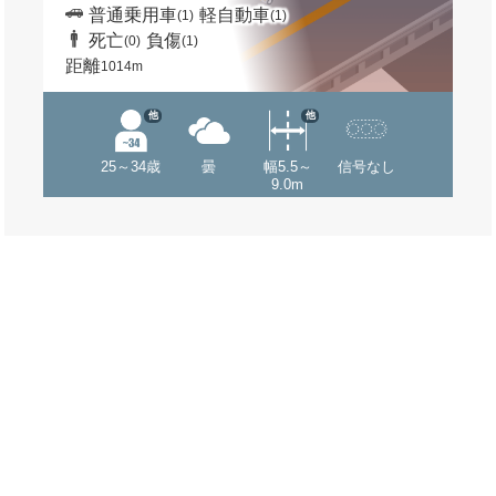
普通乗用車
軽自動車
(1)
(1)
死亡
負傷
(0)
(1)
距離
1014m
他
他
25～34歳
曇
幅5.5～
信号なし
9.0m