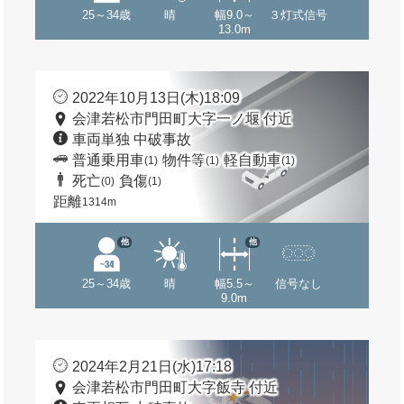
25～34歳
晴
幅9.0～
３灯式信号
13.0m
2022年10月13日(木)18:09
会津若松市門田町大字一ノ堰 付近
車両単独 中破事故
普通乗用車
物件等
軽自動車
(1)
(1)
(1)
死亡
負傷
(0)
(1)
距離
1314m
他
他
25～34歳
晴
幅5.5～
信号なし
9.0m
2024年2月21日(水)17:18
会津若松市門田町大字飯寺 付近