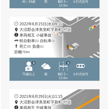
45～54歳
雨
幅5.5～
３灯式信号
13.0m
2022年6月15日(水)09:10
大沼郡会津美里町字新町 付近
車両相互 小破事故
軽自動車
自転車
(1)
(1)
死亡
負傷
(0)
(1)
距離
754m
他
他
75歳以上
曇
幅5.5～
３灯式信号
13.0m
2021年6月29日(火)11:15
大沼郡会津美里町字新町 付近
車両相互 中破事故