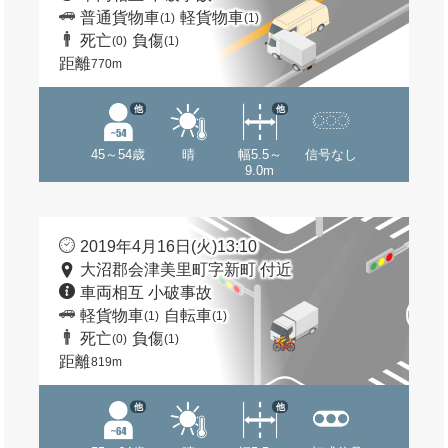
普通貨物車
軽貨物車
(1)
(1)
死亡
負傷
(0)
(1)
距離
770m
他
他
45～54歳
晴
幅5.5～
信号なし
9.0m
2019年4月16日(火)13:10
大沼郡会津美里町字新町 付近
車両相互 小破事故
軽貨物車
自転車
(1)
(1)
死亡
負傷
(0)
(1)
距離
819m
他
他