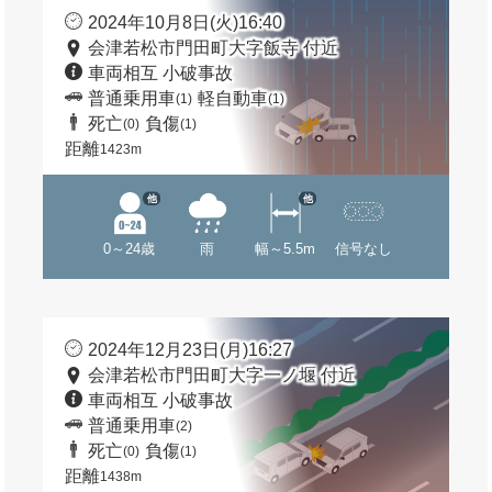
2024年10月8日(火)16:40
会津若松市門田町大字飯寺 付近
車両相互 小破事故
普通乗用車
軽自動車
(1)
(1)
死亡
負傷
(0)
(1)
距離
1423m
他
他
0～24歳
雨
幅～5.5m
信号なし
2024年12月23日(月)16:27
会津若松市門田町大字一ノ堰 付近
車両相互 小破事故
普通乗用車
(2)
死亡
負傷
(0)
(1)
距離
1438m