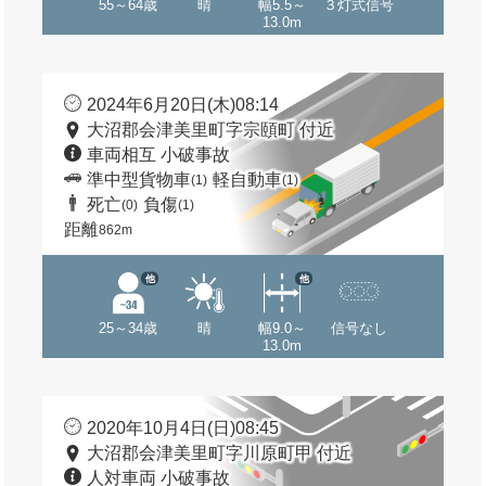
55～64歳
晴
幅5.5～
３灯式信号
13.0m
2024年6月20日(木)08:14
大沼郡会津美里町字宗頤町 付近
車両相互 小破事故
準中型貨物車
軽自動車
(1)
(1)
死亡
負傷
(0)
(1)
距離
862m
他
他
25～34歳
晴
幅9.0～
信号なし
13.0m
2020年10月4日(日)08:45
大沼郡会津美里町字川原町甲 付近
人対車両 小破事故