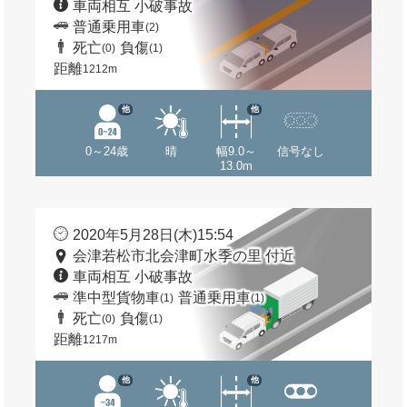
車両相互 小破事故
普通乗用車
(2)
死亡
負傷
(0)
(1)
距離
1212m
他
他
0～24歳
晴
幅9.0～
信号なし
13.0m
2020年5月28日(木)15:54
会津若松市北会津町水季の里 付近
車両相互 小破事故
準中型貨物車
普通乗用車
(1)
(1)
死亡
負傷
(0)
(1)
距離
1217m
他
他