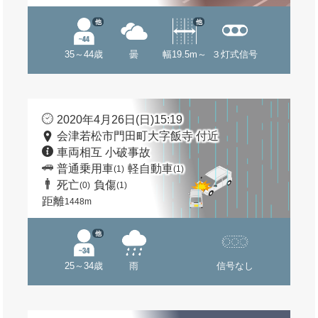
他
他
35～44歳
曇
幅19.5m～
３灯式信号
2020年4月26日(日)15:19
会津若松市門田町大字飯寺 付近
車両相互 小破事故
普通乗用車
軽自動車
(1)
(1)
死亡
負傷
(0)
(1)
距離
1448m
他
25～34歳
雨
信号なし