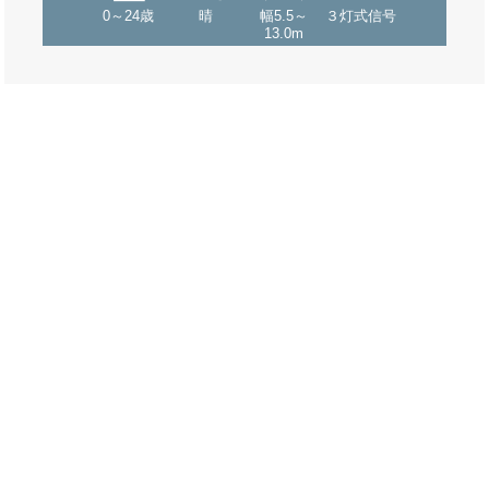
0～24歳
晴
幅5.5～
３灯式信号
13.0m