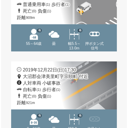
普通乗用車
歩行者
(1)
(1)
死亡
負傷
(0)
(1)
距離
909m
他
他
55～64歳
曇
幅5.5～
押ボタン式
13.0m
信号
2019年12月22日(日)17:30
大沼郡会津美里町字宗頤町 付近
人対車両 小破事故
自転車
歩行者
(1)
(1)
死亡
負傷
(0)
(1)
距離
921m
他
他