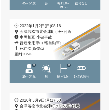
45～54歳
曇
幅13.0～
信号なし
19.5m
2022年1月2日(日)08:16
会津若松市北会津町小松 付近
車両相互 小破事故
普通乗用車
軽自動車
(1)
(1)
死亡
負傷
(0)
(1)
距離
1175m
他
他
25～34歳
晴
幅～3.5m
３灯式信号
2020年3月9日(月)17:50
会津若松市北会津町水季の里 付近