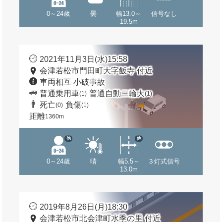
0～24歳
曇
幅13.0～
信号なし
19.5m
2021年11月3日(水)15:58
会津若松市門田町大字飯寺 付近
車両相互 小破事故
普通乗用車
普通自動二輪大
(1)
(1)
死亡
負傷
(0)
(1)
距離
1360m
他
他
0～24歳
晴
幅5.5～
３灯式信号
13.0m
2019年8月26日(月)18:30
会津若松市北会津町水季の里 付近