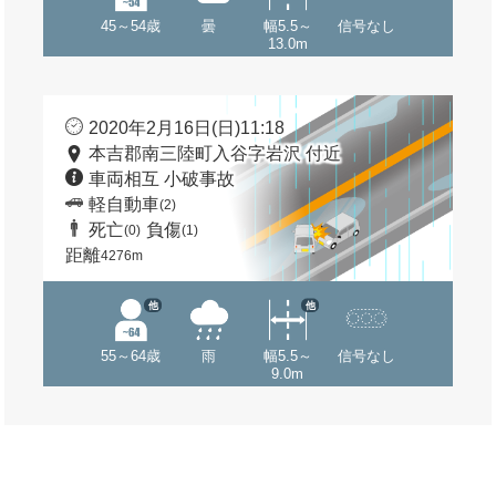
45～54歳
曇
幅5.5～
信号なし
13.0m
2020年2月16日(日)11:18
本吉郡南三陸町入谷字岩沢 付近
車両相互 小破事故
軽自動車
(2)
死亡
負傷
(0)
(1)
距離
4276m
他
他
55～64歳
雨
幅5.5～
信号なし
9.0m