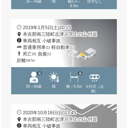
35～44歳
晴
幅5.5～
信号なし
9.0m
2019年1月5日(土)20:15
本吉郡南三陸町志津川字上の山 付近
車両相互 小破事故
普通乗用車
軽自動車
(1)
(1)
死亡
負傷
(0)
(1)
距離
597m
他
他
55～64歳
晴
幅～5.5m
３灯式（点
滅）
2020年10月18日(日)13:45
本吉郡南三陸町志津川字上の山 付近
車両相互 小破事故