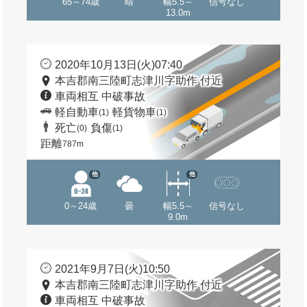
65～74歳
晴
幅5.5～
信号なし
13.0m
2020年10月13日(火)07:40
本吉郡南三陸町志津川字助作 付近
車両相互 中破事故
軽自動車
軽貨物車
(1)
(1)
死亡
負傷
(0)
(1)
距離
787m
他
他
0～24歳
曇
幅5.5～
信号なし
9.0m
2021年9月7日(火)10:50
本吉郡南三陸町志津川字助作 付近
車両相互 中破事故