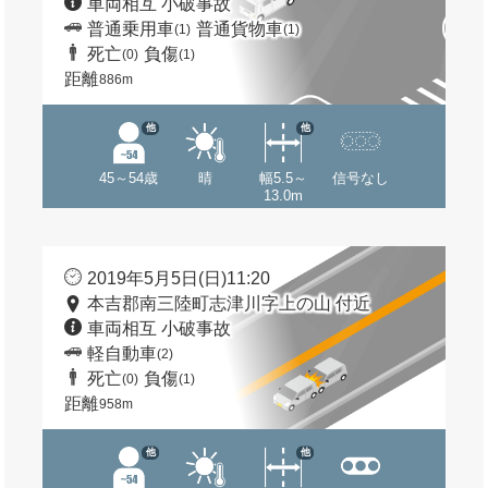
車両相互 小破事故
普通乗用車
普通貨物車
(1)
(1)
死亡
負傷
(0)
(1)
距離
886m
他
他
45～54歳
晴
幅5.5～
信号なし
13.0m
2019年5月5日(日)11:20
本吉郡南三陸町志津川字上の山 付近
車両相互 小破事故
軽自動車
(2)
死亡
負傷
(0)
(1)
距離
958m
他
他