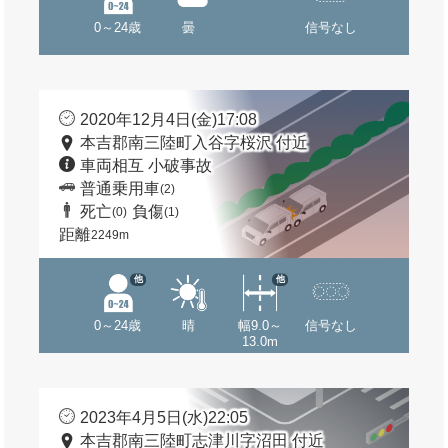
0～24歳
曇
信号なし
2020年12月4日(金)17:08
本吉郡南三陸町入谷字桜沢 付近
車両相互 小破事故
普通乗用車
(2)
死亡
負傷
(0)
(1)
距離
2249m
他
他
0～24歳
晴
幅9.0～
信号なし
13.0m
2023年4月5日(水)22:05
本吉郡南三陸町志津川字沼田 付近