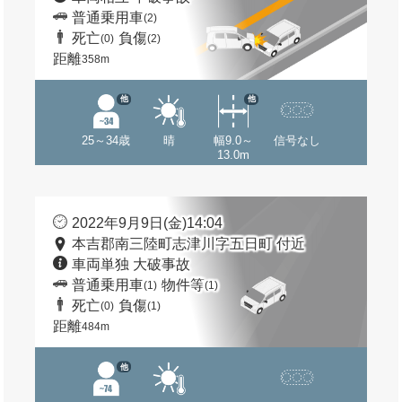
普通乗用車
(2)
死亡
負傷
(0)
(2)
距離
358m
他
他
25～34歳
晴
幅9.0～
信号なし
13.0m
2022年9月9日(金)14:04
本吉郡南三陸町志津川字五日町 付近
車両単独 大破事故
普通乗用車
物件等
(1)
(1)
死亡
負傷
(0)
(1)
距離
484m
他