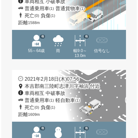
車両相互 小破事故
普通乗用車
普通貨物車
(1)
(1)
死亡
負傷
(0)
(1)
距離
1588m
他
他
55～64歳
雨
幅9.0～
信号なし
13.0m
2021年2月18日(木)07:56
本吉郡南三陸町志津川字袖浜 付近
車両相互 中破事故
普通乗用車
軽自動車
(1)
(1)
死亡
負傷
(0)
(1)
距離
1609m
他
他