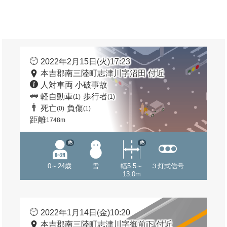
2022年2月15日(火)17:23
本吉郡南三陸町志津川字沼田 付近
人対車両 小破事故
軽自動車
歩行者
(1)
(1)
死亡
負傷
(0)
(1)
距離
1748m
他
他
0～24歳
雪
幅5.5～
３灯式信号
13.0m
2022年1月14日(金)10:20
本吉郡南三陸町志津川字御前下 付近