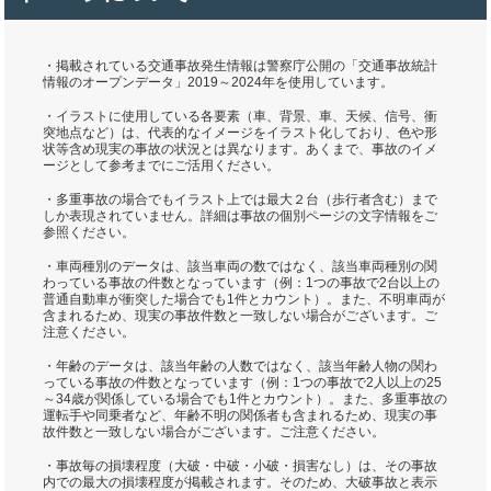
・掲載されている交通事故発生情報は警察庁公開の「交通事故統計
情報のオープンデータ」2019～2024年を使用しています。
・イラストに使用している各要素（車、背景、車、天候、信号、衝
突地点など）は、代表的なイメージをイラスト化しており、色や形
状等含め現実の事故の状況とは異なります。あくまで、事故のイメ
ージとして参考までにご活用ください。
・多重事故の場合でもイラスト上では最大２台（歩行者含む）まで
しか表現されていません。詳細は事故の個別ページの文字情報をご
参照ください。
・車両種別のデータは、該当車両の数ではなく、該当車両種別の関
わっている事故の件数となっています（例：1つの事故で2台以上の
普通自動車が衝突した場合でも1件とカウント）。また、不明車両が
含まれるため、現実の事故件数と一致しない場合がございます。ご
注意ください。
・年齢のデータは、該当年齢の人数ではなく、該当年齢人物の関わ
っている事故の件数となっています（例：1つの事故で2人以上の25
～34歳が関係している場合でも1件とカウント）。また、多重事故の
運転手や同乗者など、年齢不明の関係者も含まれるため、現実の事
故件数と一致しない場合がございます。ご注意ください。
・事故毎の損壊程度（大破・中破・小破・損害なし）は、その事故
内での最大の損壊程度が掲載されます。そのため、大破事故と表示