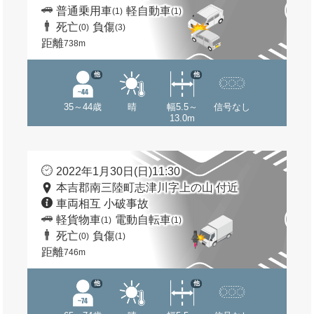
普通乗用車
軽自動車
(1)
(1)
死亡
負傷
(0)
(3)
距離
738m
他
他
35～44歳
晴
幅5.5～
信号なし
13.0m
2022年1月30日(日)11:30
本吉郡南三陸町志津川字上の山 付近
車両相互 小破事故
軽貨物車
電動自転車
(1)
(1)
死亡
負傷
(0)
(1)
距離
746m
他
他