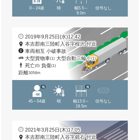
0～24歳
晴
幅5.5～
信号なし
9.0m
2019年9月25日(水)12:42
本吉郡南三陸町入谷字桜沢 付近
車両相互 小破事故
大型貨物車
大型自動二輪小
(1)
(1)
死亡
負傷
(0)
(1)
距離
3058m
他
他
45～54歳
晴
幅13.0～
信号なし
19.5m
2021年3月25日(木)17:05
本吉郡南三陸町入谷字鏡石 付近