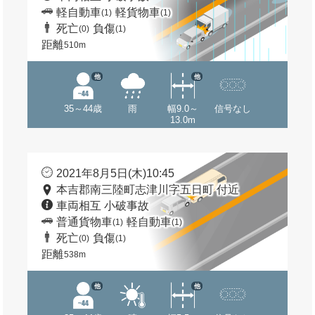
軽自動車
軽貨物車
(1)
(1)
死亡
負傷
(0)
(1)
距離
510m
他
他
35～44歳
雨
幅9.0～
信号なし
13.0m
2021年8月5日(木)10:45
本吉郡南三陸町志津川字五日町 付近
車両相互 小破事故
普通貨物車
軽自動車
(1)
(1)
死亡
負傷
(0)
(1)
距離
538m
他
他