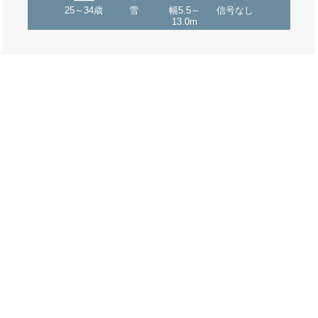
25～34歳
雪
幅5.5～
信号なし
13.0m