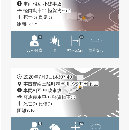
車両相互 小破事故
軽自動車
軽貨物車
(1)
(1)
死亡
負傷
(0)
(1)
距離
3755m
他
他
35～44歳
晴
幅～5.5m
信号なし
2020年7月9日(木)07:40
本吉郡南三陸町志津川字松井田 付近
車両相互 中破事故
普通乗用車
軽貨物車
(1)
(1)
死亡
負傷
(0)
(1)
距離
3910m
他
他