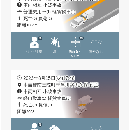
車両相互 小破事故
普通乗用車
軽貨物車
(1)
(1)
死亡
負傷
(0)
(1)
距離
1804m
他
他
65～74歳
晴
幅5.5～
信号なし
9.0m
2023年8月15日(火)17:48
本吉郡南三陸町志津川字大久保 付近
車両相互 小破事故
軽自動車
軽貨物車
(1)
(1)
死亡
負傷
(0)
(1)
距離
2093m
他