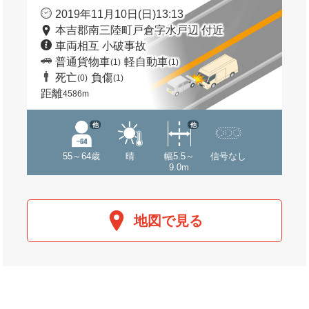
2019年11月10日(日)13:13
本吉郡南三陸町戸倉字水戸辺 付近
車両相互 小破事故
普通貨物車
軽自動車
(1)
(1)
死亡
負傷
(0)
(1)
距離
4586m
他
他
55～64歳
晴
幅5.5～
信号なし
9.0m
地図で見る