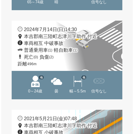
65～74歳
晴
信号なし
2024年7月14日(日)14:30
本吉郡南三陸町志津川字助作 付近
車両相互 中破事故
普通乗用車
軽自動車
(1)
(1)
死亡
負傷
(0)
(2)
距離
496m
他
他
0～24歳
曇
幅～5.5m
信号なし
2021年5月21日(金)07:48
本吉郡南三陸町志津川字助作 付近
車両相互 小破事故