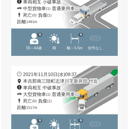
車両相互 小破事故
中型貨物車
普通乗用車
(1)
(1)
死亡
負傷
(0)
(1)
距離
1481m
他
他
55～64歳
晴
幅～5.5m
信号なし
2021年11月10日(水)09:37
本吉郡南三陸町志津川字新井田 付近
車両相互 中破事故
大型貨物車
普通乗用車
(1)
(1)
死亡
負傷
(0)
(1)
距離
1517m
他
他