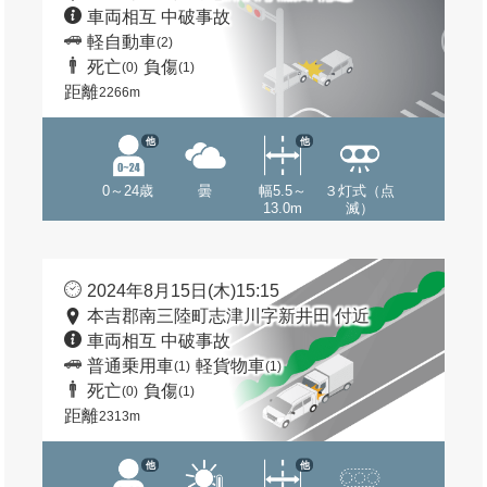
車両相互 中破事故
軽自動車
(2)
死亡
負傷
(0)
(1)
距離
2266m
他
他
0～24歳
曇
幅5.5～
３灯式（点
13.0m
滅）
2024年8月15日(木)15:15
本吉郡南三陸町志津川字新井田 付近
車両相互 中破事故
普通乗用車
軽貨物車
(1)
(1)
死亡
負傷
(0)
(1)
距離
2313m
他
他