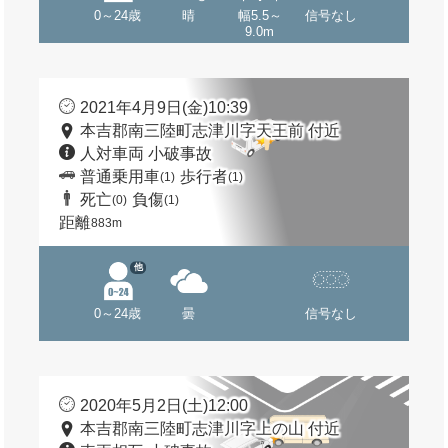
0～24歳
晴
幅5.5～
信号なし
9.0m
2021年4月9日(金)10:39
本吉郡南三陸町志津川字天王前 付近
人対車両 小破事故
普通乗用車
歩行者
(1)
(1)
死亡
負傷
(0)
(1)
距離
883m
他
0～24歳
曇
信号なし
2020年5月2日(土)12:00
本吉郡南三陸町志津川字上の山 付近