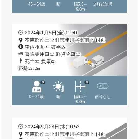
45～54歳
晴
幅5.5～
３灯式信号
9.0m
2024年1月5日(金)01:50
本吉郡南三陸町志津川字御前下 付近
車両相互 中破事故
普通乗用車
軽貨物車
(1)
(1)
死亡
負傷
(0)
(2)
距離
1272m
他
他
0～24歳
晴
幅5.5～
信号なし
9.0m
2024年5月23日(木)10:53
本吉郡南三陸町志津川字御前下 付近