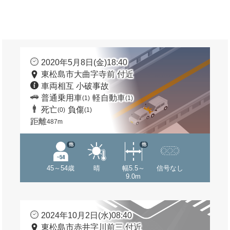
2020年5月8日(金)18:40
東松島市大曲字寺前 付近
車両相互 小破事故
普通乗用車
軽自動車
(1)
(1)
死亡
負傷
(0)
(1)
距離
487m
他
他
45～54歳
晴
幅5.5～
信号なし
9.0m
2024年10月2日(水)08:40
東松島市赤井字川前三 付近