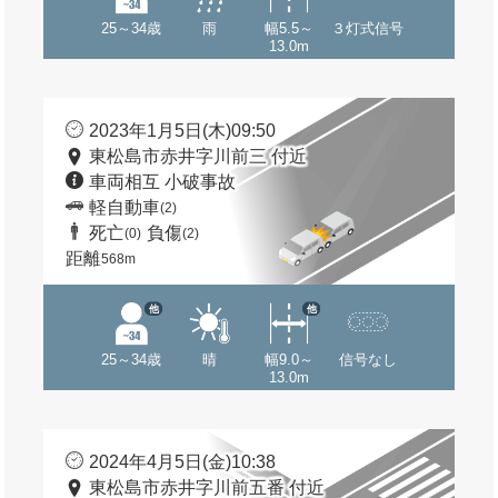
25～34歳
雨
幅5.5～
３灯式信号
13.0m
2023年1月5日(木)09:50
東松島市赤井字川前三 付近
車両相互 小破事故
軽自動車
(2)
死亡
負傷
(0)
(2)
距離
568m
他
他
25～34歳
晴
幅9.0～
信号なし
13.0m
2024年4月5日(金)10:38
東松島市赤井字川前五番 付近