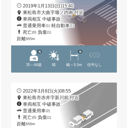
2019年1月13日(日)15:40
東松島市大曲字堰ノ内南 付近
車両相互 中破事故
普通乗用車
軽自動車
(1)
(1)
死亡
負傷
(0)
(1)
距離
655m
他
他
35～44歳
晴
幅～5.5m
信号なし
2022年3月8日(火)08:55
東松島市赤井字新川前 付近
車両相互 中破事故
普通乗用車
(2)
死亡
負傷
(0)
(1)
距離
656m