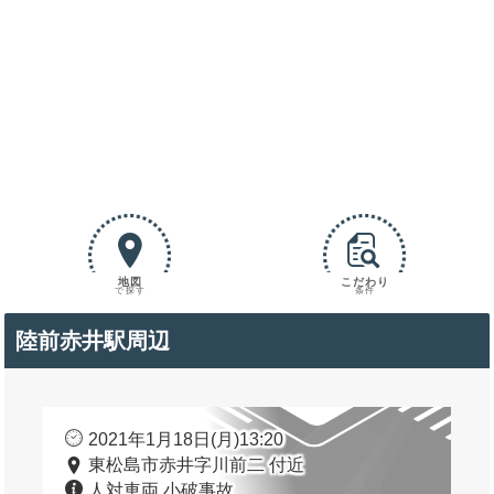
地図
こだわり
で探す
条件
陸前赤井駅周辺
2021年1月18日(月)13:20
東松島市赤井字川前二 付近
人対車両 小破事故