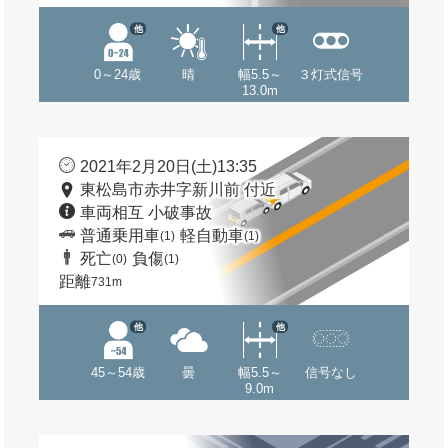
他
他
0～24歳
晴
幅5.5～
３灯式信号
13.0m
2021年2月20日(土)13:35
東松島市赤井字新川前 付近
車両相互 小破事故
普通乗用車
軽自動車
(1)
(1)
死亡
負傷
(0)
(1)
距離
731m
他
他
45～54歳
曇
幅5.5～
信号なし
9.0m