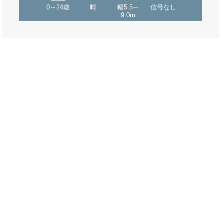
0～24歳
晴
幅5.5～
信号なし
9.0m