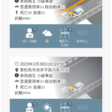
車両相互 小破事故
普通乗用車
軽自動車
(1)
(1)
死亡
負傷
(0)
(2)
距離
449m
他
他
25～34歳
曇
幅5.5～
信号なし
9.0m
2023年2月28日(火)18:56
東松島市赤井字新川前 付近
車両相互 小破事故
普通乗用車
軽自動車
(1)
(1)
死亡
負傷
(0)
(1)
距離
455m
他
他