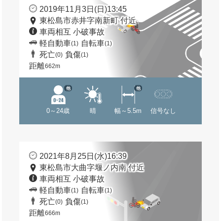
2019年11月3日(日)13:45
東松島市赤井字南新町 付近
車両相互 小破事故
軽自動車
自転車
(1)
(1)
死亡
負傷
(0)
(1)
距離
662m
他
他
0～24歳
晴
幅～5.5m
信号なし
2021年8月25日(水)16:39
東松島市大曲字堰ノ内南 付近
車両相互 小破事故
軽自動車
自転車
(1)
(1)
死亡
負傷
(0)
(1)
距離
666m