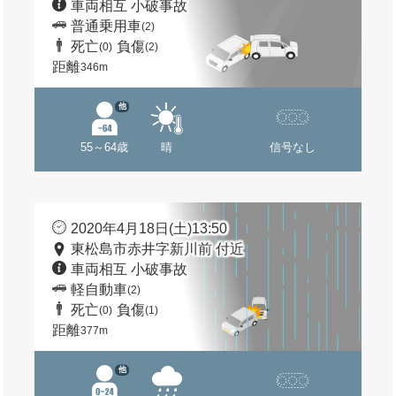
車両相互 小破事故
普通乗用車
(2)
死亡
負傷
(0)
(2)
距離
346m
他
55～64歳
晴
信号なし
2020年4月18日(土)13:50
東松島市赤井字新川前 付近
車両相互 小破事故
軽自動車
(2)
死亡
負傷
(0)
(1)
距離
377m
他