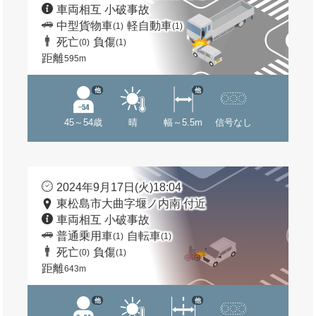
車両相互 小破事故
中型貨物車
軽自動車
(1)
(1)
死亡
負傷
(0)
(1)
距離
595m
他
他
45～54歳
晴
幅～5.5m
信号なし
2024年9月17日(火)18:04
東松島市大曲字堰ノ内南 付近
車両相互 小破事故
普通乗用車
自転車
(1)
(1)
死亡
負傷
(0)
(1)
距離
643m
他
他