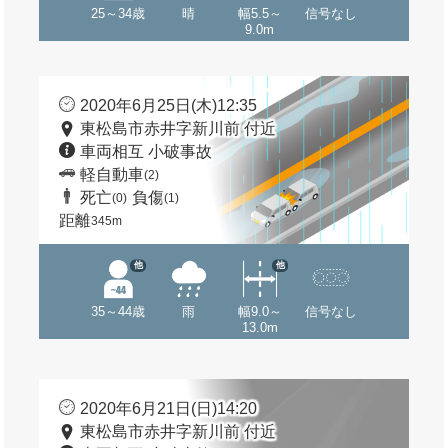
25～34歳
晴
幅5.5～
信号なし
9.0m
2020年6月25日(木)12:35
東松島市赤井字新川前 付近
車両相互 小破事故
軽自動車
(2)
死亡
負傷
(0)
(1)
距離
345m
他
他
35～44歳
雨
幅9.0～
信号なし
13.0m
2020年6月21日(日)14:20
東松島市赤井字新川前 付近