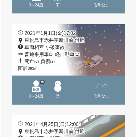
0～24歳
雨
信号なし
2021年1月1日(金)17:02
東松島市赤井字新川前 付近
車両相互 小破事故
普通乗用車
軽自動車
(1)
(1)
死亡
負傷
(0)
(2)
距離
393m
他
0～24歳
雪
信号なし
2021年4月25日(日)12:00
東松島市赤井字新川前 付近