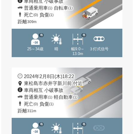
車両相互 小破事故
普通乗用車
自転車
(1)
(1)
死亡
負傷
(0)
(1)
距離
309m
他
他
25～34歳
晴
幅9.0～
３灯式信号
13.0m
2024年2月8日(木)18:22
東松島市赤井字新川前 付近
車両相互 小破事故
普通乗用車
軽自動車
(1)
(1)
死亡
負傷
(0)
(1)
距離
311m
他
他