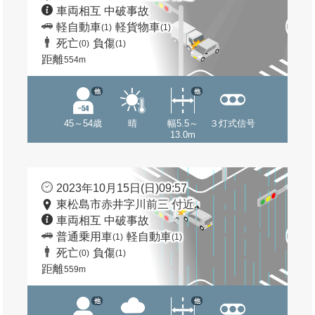
車両相互 中破事故
軽自動車
軽貨物車
(1)
(1)
死亡
負傷
(0)
(1)
距離
554m
他
他
45～54歳
晴
幅5.5～
３灯式信号
13.0m
2023年10月15日(日)09:57
東松島市赤井字川前三 付近
車両相互 中破事故
普通乗用車
軽自動車
(1)
(1)
死亡
負傷
(0)
(1)
距離
559m
他
他