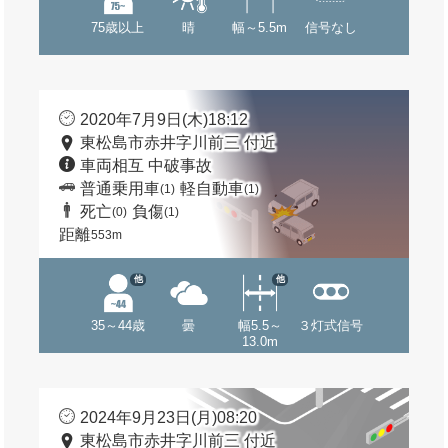
75歳以上
晴
幅～5.5m
信号なし
2020年7月9日(木)18:12
東松島市赤井字川前三 付近
車両相互 中破事故
普通乗用車
軽自動車
(1)
(1)
死亡
負傷
(0)
(1)
距離
553m
他
他
35～44歳
曇
幅5.5～
３灯式信号
13.0m
2024年9月23日(月)08:20
東松島市赤井字川前三 付近