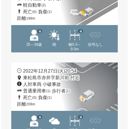
軽自動車
(2)
死亡
負傷
(0)
(1)
距離
198m
他
他
25～34歳
晴
幅5.5～
信号なし
9.0m
2022年12月27日(火)20:54
東松島市赤井字新川前 付近
人対車両 小破事故
普通乗用車
歩行者
(1)
(1)
死亡
負傷
(0)
(1)
距離
208m
他
他