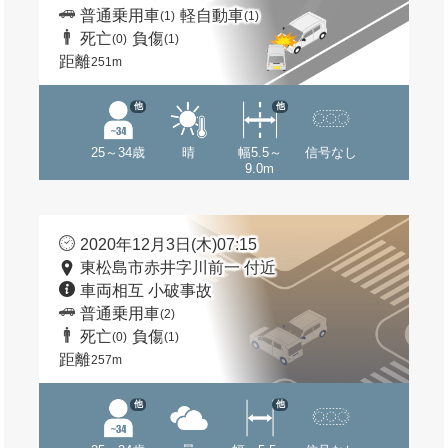
普通乗用車
軽自動車
(1)
(1)
死亡
負傷
(0)
(1)
距離
251m
他
他
25～34歳
晴
幅5.5～
信号なし
9.0m
2020年12月3日(木)07:15
東松島市赤井字川前一 付近
車両相互 小破事故
普通乗用車
(2)
死亡
負傷
(0)
(1)
距離
257m
他
他