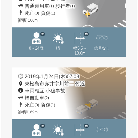
普通乗用車
歩行者
(1)
(1)
死亡
負傷
(0)
(1)
距離
166m
他
他
0～24歳
晴
幅5.5～
信号なし
13.0m
2019年1月24日(木)07:08
東松島市赤井字川前二 付近
車両相互 小破事故
軽自動車
(2)
死亡
負傷
(0)
(1)
距離
169m
他
他