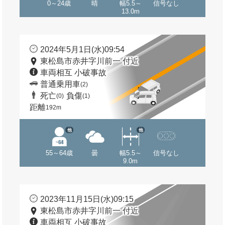
0～24歳
晴
幅5.5～
信号なし
13.0m
2024年5月1日(水)09:54
東松島市赤井字川前一 付近
車両相互 小破事故
普通乗用車
(2)
死亡
負傷
(0)
(1)
距離
192m
他
他
55～64歳
曇
幅5.5～
信号なし
9.0m
2023年11月15日(水)09:15
東松島市赤井字川前一 付近
車両相互 小破事故