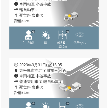
車両相互 小破事故
軽自動車
(2)
死亡
負傷
(0)
(1)
距離
522m
他
他
0～24歳
晴
幅5.5～
信号なし
13.0m
2023年3月31日(金)13:05
東松島市赤井字川前三 付近
車両相互 中破事故
普通乗用車
軽自動車
(1)
(1)
死亡
負傷
(0)
(1)
距離
522m
他
他