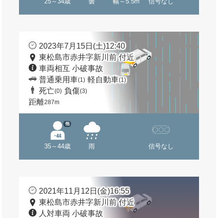
25～34歳
曇
幅～5.5m
信号なし
2023年7月15日(土)12:40
東松島市赤井字新川前 付近
車両相互 小破事故
普通乗用車
軽自動車
(1)
(1)
死亡
負傷
(0)
(3)
距離
287m
他
35～44歳
雨
信号なし
2021年11月12日(金)16:55
東松島市赤井字新川前 付近
人対車両 小破事故