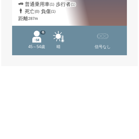
普通乗用車
歩行者
(1)
(1)
死亡
負傷
(0)
(1)
距離
287m
他
45～54歳
晴
信号なし