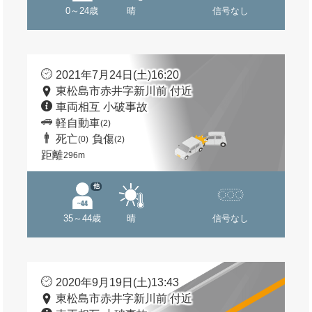
0～24歳
晴
信号なし
2021年7月24日(土)16:20
東松島市赤井字新川前 付近
車両相互 小破事故
軽自動車
(2)
死亡
負傷
(0)
(2)
距離
296m
他
35～44歳
晴
信号なし
2020年9月19日(土)13:43
東松島市赤井字新川前 付近