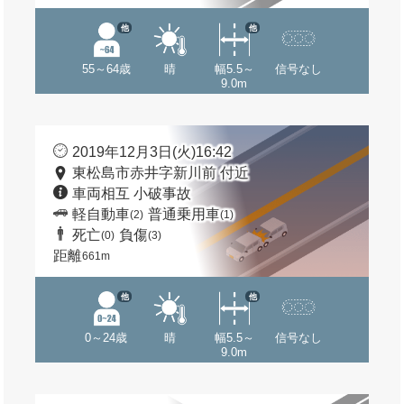
他
他
55～64歳
晴
幅5.5～
信号なし
9.0m
2019年12月3日(火)16:42
東松島市赤井字新川前 付近
車両相互 小破事故
軽自動車
普通乗用車
(2)
(1)
死亡
負傷
(0)
(3)
距離
661m
他
他
0～24歳
晴
幅5.5～
信号なし
9.0m