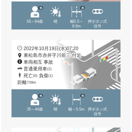
他
他
55～64歳
晴
幅5.5～
押ボタン式
9.0m
信号
2022年10月19日(水)07:20
東松島市赤井字川前三 付近
車両相互 事故
普通乗用車
(2)
死亡
負傷
(0)
(1)
距離
739m
他
他
35～44歳
晴
幅～5.5m
押ボタン式
信号