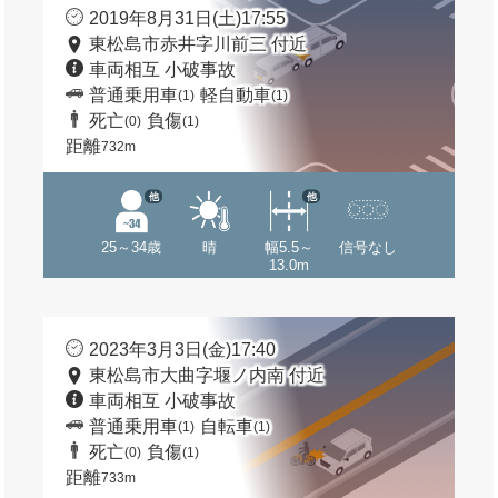
2019年8月31日(土)17:55
東松島市赤井字川前三 付近
車両相互 小破事故
普通乗用車
軽自動車
(1)
(1)
死亡
負傷
(0)
(1)
距離
732m
他
他
25～34歳
晴
幅5.5～
信号なし
13.0m
2023年3月3日(金)17:40
東松島市大曲字堰ノ内南 付近
車両相互 小破事故
普通乗用車
自転車
(1)
(1)
死亡
負傷
(0)
(1)
距離
733m