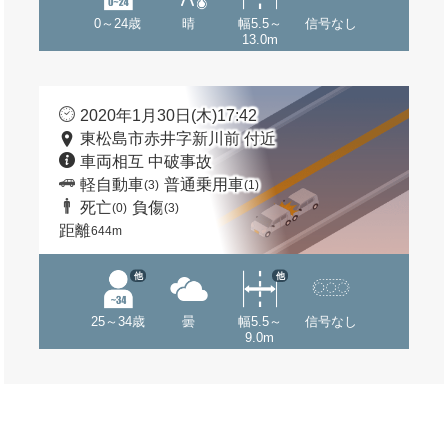
0～24歳
晴
幅5.5～
信号なし
13.0m
2020年1月30日(木)17:42
東松島市赤井字新川前 付近
車両相互 中破事故
軽自動車
普通乗用車
(3)
(1)
死亡
負傷
(0)
(3)
距離
644m
他
他
25～34歳
曇
幅5.5～
信号なし
9.0m