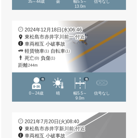
35～44歳
曇
幅5.5～
信号なし
13.0m
2024年12月18日(水)06:46
東松島市赤井字川前一 付近
車両相互 小破事故
軽貨物車
自転車
(1)
(1)
死亡
負傷
(0)
(1)
距離
244m
他
他
0～24歳
晴
幅5.5～
信号なし
9.0m
2021年7月20日(火)08:40
東松島市赤井字新川前 付近
車両相互 小破事故