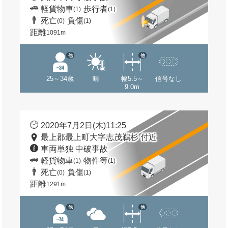
軽貨物車
歩行者
(1)
(1)
死亡
負傷
(0)
(1)
距離
1091m
他
他
25～34歳
晴
幅5.5～
信号なし
9.0m
2020年7月2日(木)11:25
最上郡最上町大字志茂鵜杉 付近
車両単独 中破事故
軽貨物車
物件等
(1)
(1)
死亡
負傷
(0)
(1)
距離
1291m
他
他