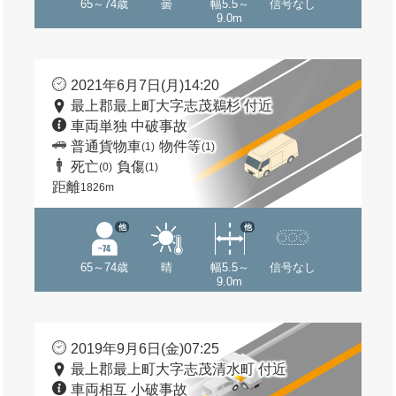
65～74歳
曇
幅5.5～
信号なし
9.0m
2021年6月7日(月)14:20
最上郡最上町大字志茂鵜杉 付近
車両単独 中破事故
普通貨物車
物件等
(1)
(1)
死亡
負傷
(0)
(1)
距離
1826m
他
他
65～74歳
晴
幅5.5～
信号なし
9.0m
2019年9月6日(金)07:25
最上郡最上町大字志茂清水町 付近
車両相互 小破事故