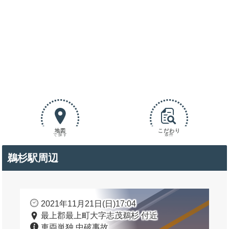
地図
こだわり
で探す
条件
鵜杉駅周辺
2021年11月21日(日)17:04
最上郡最上町大字志茂鵜杉 付近
車両単独 中破事故