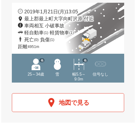
2019年1月21日(月)13:05
最上郡最上町大字向町沢原 付近
車両相互 小破事故
軽自動車
軽貨物車
(1)
(1)
死亡
負傷
(0)
(1)
距離
4951m
他
他
25～34歳
雪
幅5.5～
信号なし
9.0m
地図で見る