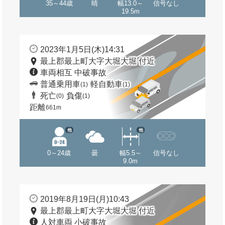
35～44歳
晴
幅13.0～
信号なし
19.5m
2023年1月5日(木)14:31
最上郡最上町大字大堀大堀 付近
車両相互 中破事故
普通乗用車
軽自動車
(1)
(1)
死亡
負傷
(0)
(1)
距離
661m
他
他
0～24歳
曇
幅5.5～
信号なし
9.0m
2019年8月19日(月)10:43
最上郡最上町大字大堀大堀 付近
人対車両 小破事故