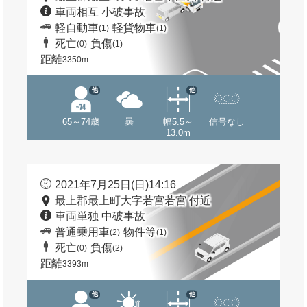
車両相互 小破事故
軽自動車
軽貨物車
(1)
(1)
死亡
負傷
(0)
(1)
距離
3350m
他
他
65～74歳
曇
幅5.5～
信号なし
13.0m
2021年7月25日(日)14:16
最上郡最上町大字若宮若宮 付近
車両単独 中破事故
普通乗用車
物件等
(2)
(1)
死亡
負傷
(0)
(2)
距離
3393m
他
他