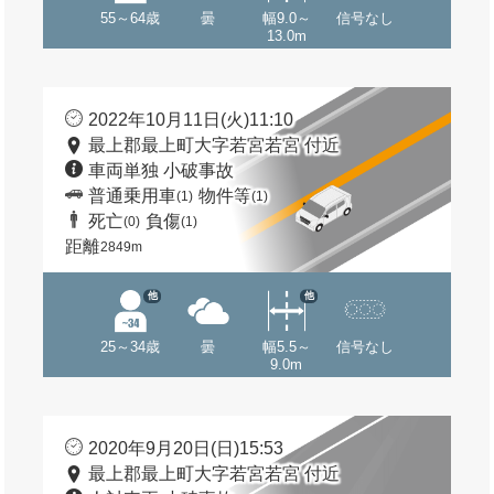
55～64歳
曇
幅9.0～
信号なし
13.0m
2022年10月11日(火)11:10
最上郡最上町大字若宮若宮 付近
車両単独 小破事故
普通乗用車
物件等
(1)
(1)
死亡
負傷
(0)
(1)
距離
2849m
他
他
25～34歳
曇
幅5.5～
信号なし
9.0m
2020年9月20日(日)15:53
最上郡最上町大字若宮若宮 付近