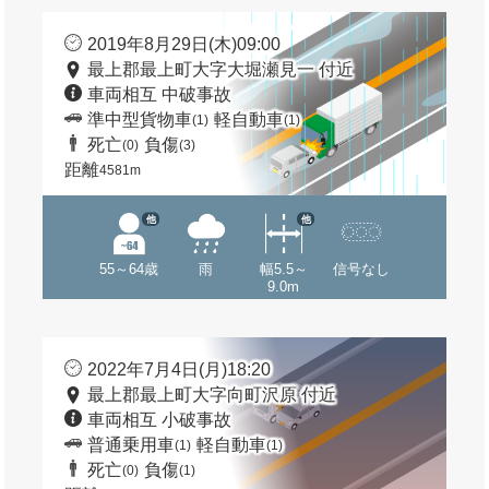
2019年8月29日(木)09:00
最上郡最上町大字大堀瀬見一 付近
車両相互 中破事故
準中型貨物車
軽自動車
(1)
(1)
死亡
負傷
(0)
(3)
距離
4581m
他
他
55～64歳
雨
幅5.5～
信号なし
9.0m
2022年7月4日(月)18:20
最上郡最上町大字向町沢原 付近
車両相互 小破事故
普通乗用車
軽自動車
(1)
(1)
死亡
負傷
(0)
(1)