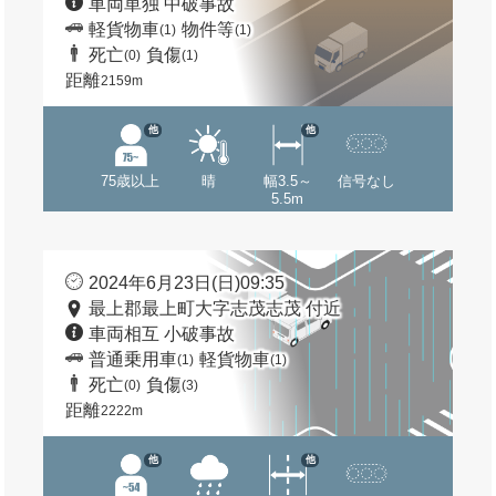
車両単独 中破事故
軽貨物車
物件等
(1)
(1)
死亡
負傷
(0)
(1)
距離
2159m
他
他
75歳以上
晴
幅3.5～
信号なし
5.5m
2024年6月23日(日)09:35
最上郡最上町大字志茂志茂 付近
車両相互 小破事故
普通乗用車
軽貨物車
(1)
(1)
死亡
負傷
(0)
(3)
距離
2222m
他
他