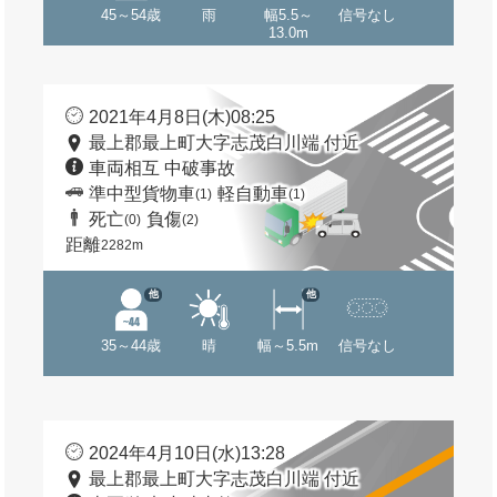
45～54歳
雨
幅5.5～
信号なし
13.0m
2021年4月8日(木)08:25
最上郡最上町大字志茂白川端 付近
車両相互 中破事故
準中型貨物車
軽自動車
(1)
(1)
死亡
負傷
(0)
(2)
距離
2282m
他
他
35～44歳
晴
幅～5.5m
信号なし
2024年4月10日(水)13:28
最上郡最上町大字志茂白川端 付近