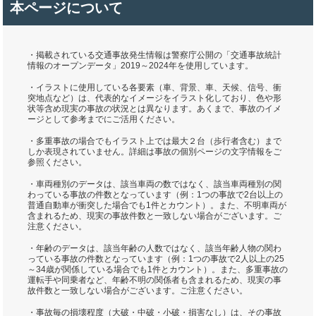
本ページについて
・掲載されている交通事故発生情報は警察庁公開の「交通事故統計
情報のオープンデータ」2019～2024年を使用しています。
・イラストに使用している各要素（車、背景、車、天候、信号、衝
突地点など）は、代表的なイメージをイラスト化しており、色や形
状等含め現実の事故の状況とは異なります。あくまで、事故のイメ
ージとして参考までにご活用ください。
・多重事故の場合でもイラスト上では最大２台（歩行者含む）まで
しか表現されていません。詳細は事故の個別ページの文字情報をご
参照ください。
・車両種別のデータは、該当車両の数ではなく、該当車両種別の関
わっている事故の件数となっています（例：1つの事故で2台以上の
普通自動車が衝突した場合でも1件とカウント）。また、不明車両が
含まれるため、現実の事故件数と一致しない場合がございます。ご
注意ください。
・年齢のデータは、該当年齢の人数ではなく、該当年齢人物の関わ
っている事故の件数となっています（例：1つの事故で2人以上の25
～34歳が関係している場合でも1件とカウント）。また、多重事故の
運転手や同乗者など、年齢不明の関係者も含まれるため、現実の事
故件数と一致しない場合がございます。ご注意ください。
・事故毎の損壊程度（大破・中破・小破・損害なし）は、その事故