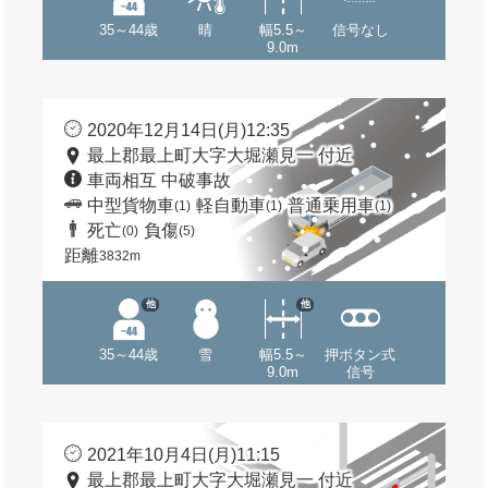
35～44歳
晴
幅5.5～
信号なし
9.0m
2020年12月14日(月)12:35
最上郡最上町大字大堀瀬見一 付近
車両相互 中破事故
中型貨物車
軽自動車
普通乗用車
(1)
(1)
(1)
死亡
負傷
(0)
(5)
距離
3832m
他
他
35～44歳
雪
幅5.5～
押ボタン式
9.0m
信号
2021年10月4日(月)11:15
最上郡最上町大字大堀瀬見一 付近