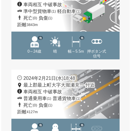
車両相互 中破事故
準中型貨物車
軽自動車
(1)
(1)
死亡
負傷
(0)
(1)
距離
3843m
他
他
0～24歳
晴
幅～5.5m
押ボタン式
信号
2024年2月21日(水)18:48
最上郡最上町大字大堀瀬見一 付近
車両相互 中破事故
普通乗用車
普通貨物車
(1)
(1)
死亡
負傷
(0)
(1)
距離
4127m
他
他