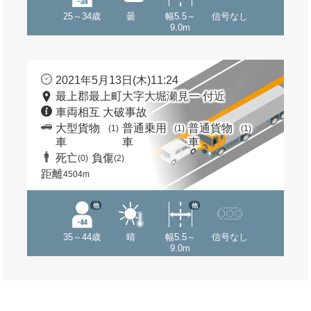
25～34歳
曇
幅5.5～
信号なし
9.0m
2021年5月13日(木)11:24
最上郡最上町大字大堀瀬見一 付近
車両相互 大破事故
大型貨物
普通乗用
普通貨物
(1)
(1)
(1)
車
車
車
死亡
負傷
(0)
(2)
距離
4504m
他
他
35～44歳
晴
幅5.5～
信号なし
9.0m