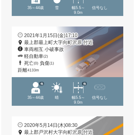
35～44歳
雪
幅5.5～
信号なし
9.0m
2021年1月15日(金)17:10
最上郡最上町大字向町沢原 付近
車両相互 小破事故
軽自動車
(2)
死亡
負傷
(0)
(1)
距離
4133m
他
他
35～44歳
晴
幅5.5～
信号なし
9.0m
2020年5月14日(木)08:30
最上郡戸沢村大字向町沢原 付近