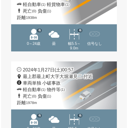
軽自動車
軽貨物車
(1)
(1)
死亡
負傷
(0)
(1)
距離
1938m
他
他
0～24歳
曇
幅5.5～
信号なし
9.0m
2024年1月27日(土)00:57
最上郡最上町大字大堀瀬見二 付近
車両単独 小破事故
軽自動車
物件等
(1)
(1)
死亡
負傷
(0)
(1)
距離
1978m
他
他