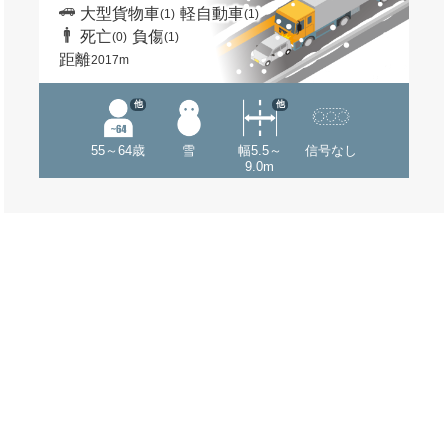
大型貨物車
軽自動車
(1)
(1)
死亡
負傷
(0)
(1)
距離
2017m
他
他
55～64歳
雪
幅5.5～
信号なし
9.0m