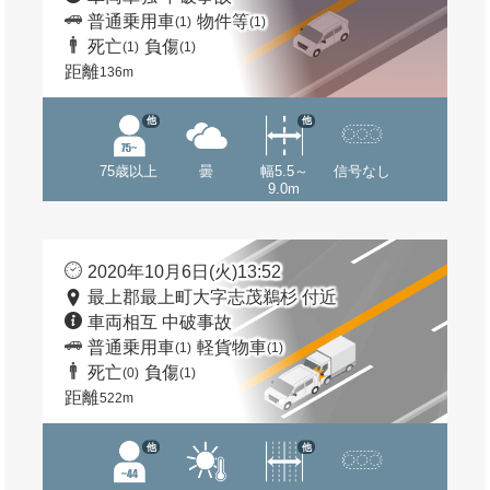
普通乗用車
物件等
(1)
(1)
死亡
負傷
(1)
(1)
距離
136m
他
他
75歳以上
曇
幅5.5～
信号なし
9.0m
2020年10月6日(火)13:52
最上郡最上町大字志茂鵜杉 付近
車両相互 中破事故
普通乗用車
軽貨物車
(1)
(1)
死亡
負傷
(0)
(1)
距離
522m
他
他