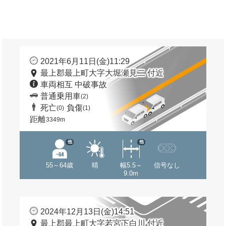
2021年6月11日(金)11:29
最上郡最上町大字大堀瀬見二 付近
車両相互 中破事故
普通乗用車
(2)
死亡
負傷
(0)
(1)
距離
3349m
他
他
55～64歳
晴
幅5.5～
信号なし
9.0m
2024年12月13日(金)14:51
最上郡最上町大字若宮下白川 付近