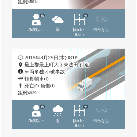
距離
4591m
他
他
75歳以上
曇
幅5.5～
信号なし
9.0m
2019年8月29日(木)08:05
最上郡最上町大字東法田 付近
車両単独 小破事故
軽貨物車
(1)
死亡
負傷
(0)
(1)
距離
4929m
他
他
75歳以上
雨
幅5.5～
信号なし
9.0m