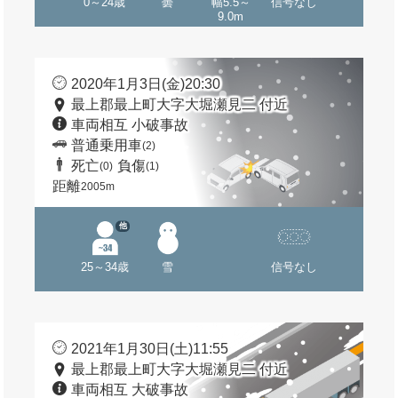
0～24歳
曇
幅5.5～
信号なし
9.0m
2020年1月3日(金)20:30
最上郡最上町大字大堀瀬見二 付近
車両相互 小破事故
普通乗用車
(2)
死亡
負傷
(0)
(1)
距離
2005m
他
25～34歳
雪
信号なし
2021年1月30日(土)11:55
最上郡最上町大字大堀瀬見二 付近
車両相互 大破事故