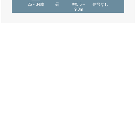
25～34歳
曇
幅5.5～
信号なし
9.0m