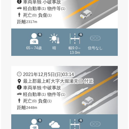
車両単独 小破事故
軽自動車
物件等
(1)
(1)
死亡
負傷
(0)
(1)
距離
2317m
他
他
65～74歳
晴
幅9.0～
信号なし
13.0m
2021年12月5日(日)03:14
最上郡最上町大字大堀瀬見二 付近
車両単独 中破事故
軽自動車
物件等
(1)
(1)
死亡
負傷
(0)
(1)
距離
2448m
他
他