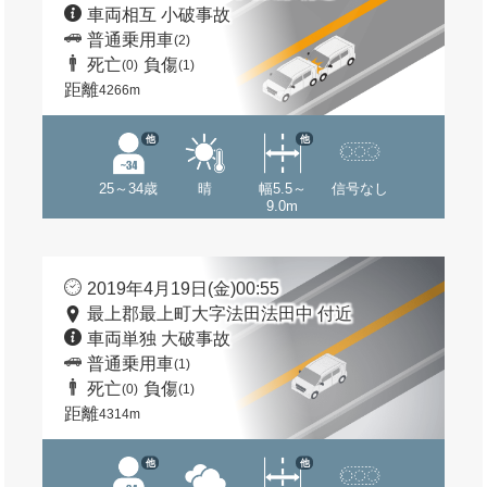
車両相互 小破事故
普通乗用車
(2)
死亡
負傷
(0)
(1)
距離
4266m
他
他
25～34歳
晴
幅5.5～
信号なし
9.0m
2019年4月19日(金)00:55
最上郡最上町大字法田法田中 付近
車両単独 大破事故
普通乗用車
(1)
死亡
負傷
(0)
(1)
距離
4314m
他
他