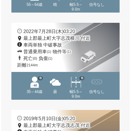
55～64歳
晴
幅5.5～
信号なし
9.0m
2022年7月28日(木)03:20
最上郡最上町大字志茂横川 付近
車両単独 中破事故
普通乗用車
物件等
(1)
(1)
死亡
負傷
(0)
(1)
距離
2144m
他
他
35～44歳
曇
幅5.5～
信号なし
9.0m
2019年5月10日(金)05:20
最上郡最上町大字志茂志茂 付近